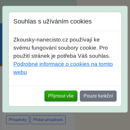
Spustili jsme přihlašování na
školní rok 2026/2027!
Souhlas s užíváním cookies
Zkousky-nanecisto.cz používají ke
svému fungování soubory cookie. Pro
použití stránek je potřeba Váš souhlas.
Menu
Účet
Košík
Podrobné informace o cookies na tomto
webu
Diskuse Jak jste dopadli u
zkoušek na SŠ? Vaše ohlasy
Přijmout vše
Pouze funkční
po skutečných přijímacích
zkouškách
Příspěvky
Přidat příspěvek