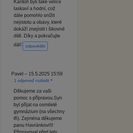
Kantoři byli také velice
laskaví a hodní, což
dále pomohlo snížit
nejistotu a obavy, které
dokáží znejistit i šikovné
dítě. Díky a pokračujte
dál!
odpovědět
Pavel – 15.5.2025 15:59
1 odpoveď rozbalit
Děkujeme za vaši
pomoc s přípravou.Syn
byl přijat na osmileté
gymnázium (na všechny
tři). Zejména děkujeme
panu Havránkovi!!!
Připravoval před lety