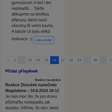
gymnázium. A teď i ten
nejmladší… Takže
děkujeme za skvělou
přípravu, která navíc
všechny tři velmi bavila.
A tabule cti byla velká
motivace :-)
odpovědět
«
1
…
13
14
15
16
17
18
19
…
36
…
7
Přidat příspěvek
Reakce na zprávu
Reakce Zkoušek nanečisto
Magdalena – 10.6.2024 19:12
Je nám moc líto, že pro dceru
přijímačky nedopadly, jak
doufala. Věříme, že věci, které