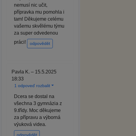
nemusí nic učit,
přípravka mu pomohla i
tam! Děkujeme celému
vašemu skvělému týmu
za super odvedenou
práci!
odpovědět
Pavla K. – 15.5.2025
18:33
1 odpoveď rozbalit
Dcera se dostal na
všechna 3 gymnázia z
9.třídy. Moc děkujeme
za přípravu a výborná
výuková videa.
odpovědět