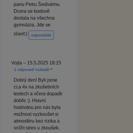
panu Petru Šedivému.
Dcera se bodově
dostala na všechna
gymnázia. Jde se
slavit:)
odpovědět
Vojta – 15.5.2025 18:15
1 odpoveď rozbalit
Dobrý den! Byli jsme
cca 4x na zkušebních
testech a včera dopadli
dobře :). Hlavní
hodnotou pro nás byla
možnost vyzkoušet si
atmosféru bez rizika a
snížit stres u zkoušek.