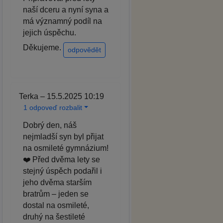
naší dceru a nyní syna a
má významný podíl na
jejich úspěchu.
Děkujeme.
odpovědět
Terka – 15.5.2025 10:19
1 odpoveď rozbalit
Dobrý den, náš
nejmladší syn byl přijat
na osmileté gymnázium!
❤️ Před dvěma lety se
stejný úspěch podařil i
jeho dvěma starším
bratrům – jeden se
dostal na osmileté,
druhý na šestileté