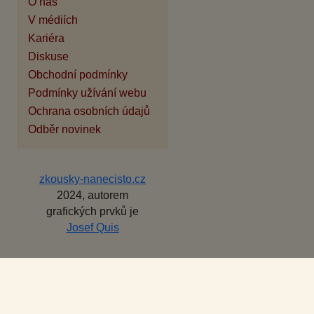
O nás
V médiích
Kariéra
Diskuse
Obchodní podmínky
Podmínky užívání webu
Ochrana osobních údajů
Odběr novinek
zkousky-nanecisto.cz
2024, autorem
grafických prvků je
Josef Quis