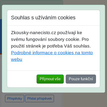
Spustili jsme přihlašování na
školní rok 2026/2027!
Souhlas s užíváním cookies
Zkousky-nanecisto.cz používají ke
svému fungování soubory cookie. Pro
použití stránek je potřeba Váš souhlas.
Menu
Účet
Košík
Podrobné informace o cookies na tomto
webu
Diskuse Jak jste dopadli u
zkoušek na SŠ? Vaše ohlasy
Přijmout vše
Pouze funkční
po skutečných přijímacích
zkouškách
Příspěvky
Přidat příspěvek