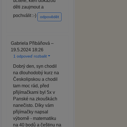
učitele, kteří dokážou
děti zaujmout a
pochválit :-)
odpovědět
Gabriela Přibáňová –
19.5.2024 18:26
1 odpoveď rozbalit
Dobrý den, syn chodil
na dlouhodobý kurz na
Českolipskou a chodil
tam moc rád, před
přijímačkami byl 5x v
Panské na zkouškách
nanečisto. Díky vám
přijímačky napsal
výborně - matematiku
na 40 bodů a češtinu na