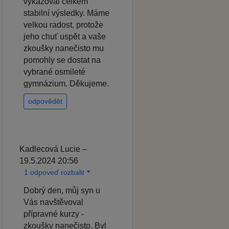
vykazoval celkem
stabilní výsledky. Máme
velkou radost, protože
jeho chuť uspět a vaše
zkoušky nanečisto mu
pomohly se dostat na
vybrané osmileté
gymnázium. Děkujeme.
odpovědět
Kadlecová Lucie –
19.5.2024 20:56
1 odpoveď rozbalit
Dobrý den, můj syn u
Vás navštěvoval
přípravné kurzy -
zkoušky nanečisto. Byl