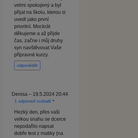
velmi spokojený a byl
přijat na školu, kterou si
uvedl jako první
prioritní. Mockrát
děkujeme a až přijde
čas, začne i můj druhy
syn navštěvovat Vaše
přípravné kurzy.
odpovědět
Denisa – 19.5.2024 20:44
1 odpoveď rozbalit
Hezký den, přes vaši
velkou snahu se dcerce
nepodařilo napsat
dobře test z matiky (na