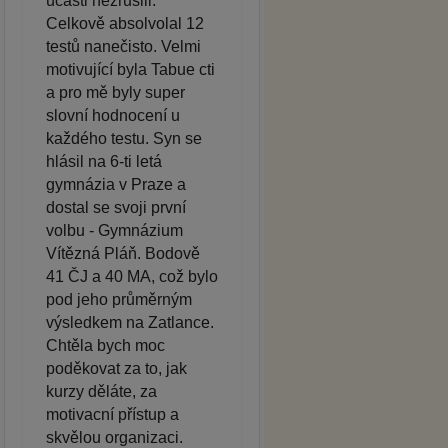
účasti nezrušili.
Celkově absolvolal 12
testů nanečisto. Velmi
motivující byla Tabue cti
a pro mě byly super
slovní hodnocení u
každého testu. Syn se
hlásil na 6-ti letá
gymnázia v Praze a
dostal se svoji první
volbu - Gymnázium
Vítězná Pláň. Bodově
41 ČJ a 40 MA, což bylo
pod jeho průměrným
výsledkem na Zatlance.
Chtěla bych moc
poděkovat za to, jak
kurzy děláte, za
motivacní přístup a
skvělou organizaci.