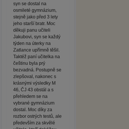
syn se dostal na
osmileté gymnázium,
stejně jako před 3 lety
jeho starší bratr. Moc
děkuji panu učiteli
Jakubovi, syn se každý
týden na úterky na
Zatlance upřímně těšil.
Taktéž paní učitelka na
češtinu byla prý
bezvadná. Postupně se
zlepšoval, nakonec s
krásnými výsledky M
46, ČJ 43 obstál a s
přehledem se na
vybrané gymnázium
dostal. Moc díky za
rozbor ostrých testů, ale
především za skvělé