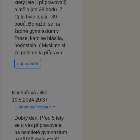
který jste ji připravovali)
a měla jen 28 bodů. Z
Čj to bylo lepší - 39
bodů. Bohužel se na
žádné gymnázium v
Praze, kam se hlásila,
nedostala:-( Myslíme si,
že podcenila přípravu.
odpovědět
Kuchařová Jitka –
19.5.2024 20:37
1 odpoveď rozbalit
Dobrý den. Před 5 lety
se u vás připravovala
na osmileté gymnázium
úspěšně moje starší