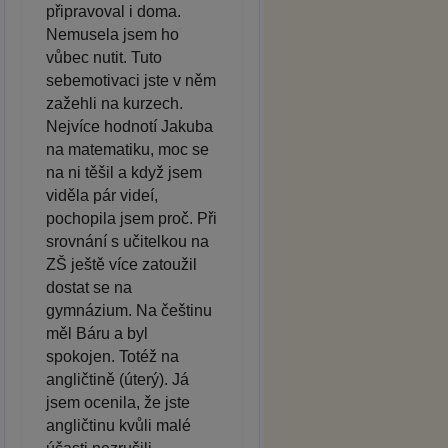
připravoval i doma.
Nemusela jsem ho
vůbec nutit. Tuto
sebemotivaci jste v něm
zažehli na kurzech.
Nejvíce hodnotí Jakuba
na matematiku, moc se
na ni těšil a když jsem
viděla pár videí,
pochopila jsem proč. Při
srovnání s učitelkou na
ZŠ ještě více zatoužil
dostat se na
gymnázium. Na češtinu
měl Báru a byl
spokojen. Totéž na
angličtině (úterý). Já
jsem ocenila, že jste
angličtinu kvůli malé