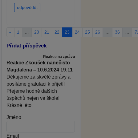
odpovědět
«
1
…
20
21
22
23
24
25
26
…
36
…
7
Přidat příspěvek
Reakce na zprávu
Reakce Zkoušek nanečisto
Magdalena – 10.6.2024 19:11
Děkujeme za skvělé zprávy a
posíláme gratulaci k přijetí!
Přejeme hodně dalších
úspěchů nejen ve škole!
Krásné léto!
Jméno
Email