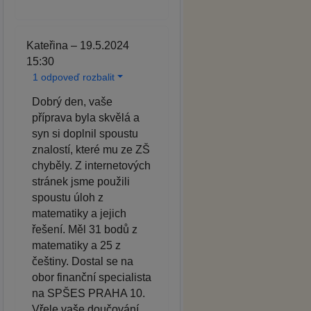
Kateřina – 19.5.2024
15:30
1 odpoveď rozbalit
Dobrý den, vaše
příprava byla skvělá a
syn si doplnil spoustu
znalostí, které mu ze ZŠ
chyběly. Z internetových
stránek jsme použili
spoustu úloh z
matematiky a jejich
řešení. Měl 31 bodů z
matematiky a 25 z
češtiny. Dostal se na
obor finanční specialista
na SPŠES PRAHA 10.
Vřele vaše doučování