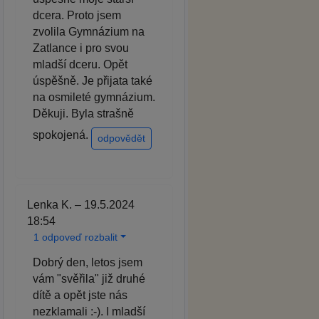
dcera. Proto jsem
zvolila Gymnázium na
Zatlance i pro svou
mladší dceru. Opět
úspěšně. Je přijata také
na osmileté gymnázium.
Děkuji. Byla strašně
spokojená.
odpovědět
Lenka K. – 19.5.2024
18:54
1 odpoveď rozbalit
Dobrý den, letos jsem
vám "svěřila" již druhé
dítě a opět jste nás
nezklamali :-). I mladší