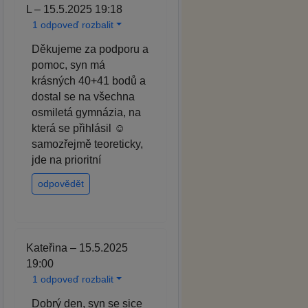
L – 15.5.2025 19:18
1 odpoveď rozbalit
Děkujeme za podporu a
pomoc, syn má
krásných 40+41 bodů a
dostal se na všechna
osmiletá gymnázia, na
která se přihlásil ☺️
samozřejmě teoreticky,
jde na prioritní
odpovědět
Kateřina – 15.5.2025
19:00
1 odpoveď rozbalit
Dobrý den, syn se sice