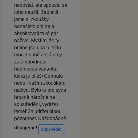
nedostal, ale spoustu se
toho naučil. Zaplatili
jsme si zkoušky
nanečisto online a
absolvovali také pár
naživo. Myslím, že ty
online jsou na 5. třídu
moc dlouhé a stálo by
zato nabídnout
hodinovou variantu,
která je bližší Cermatu
nebo i vašim zkouškám
naživo. Bylo to pro syna
hrozně náročné na
soustředění, vydržet
téměř 2h udržet plnou
pozornost. Každopádně
děkujeme!
odpovědět