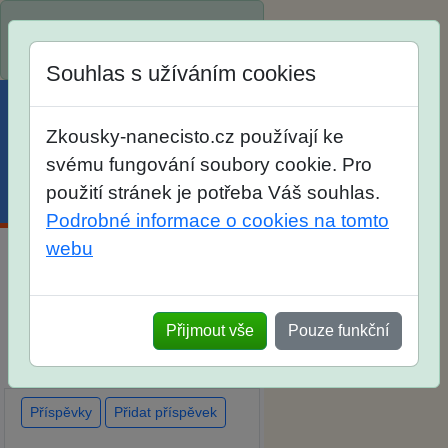
Spustili jsme přihlašování na
školní rok 2026/2027!
Souhlas s užíváním cookies
Zkousky-nanecisto.cz používají ke
svému fungování soubory cookie. Pro
použití stránek je potřeba Váš souhlas.
Menu
Účet
Košík
Podrobné informace o cookies na tomto
webu
Diskuse Jak jste dopadli u
zkoušek na SŠ? Vaše ohlasy
Přijmout vše
Pouze funkční
po skutečných přijímacích
zkouškách
Příspěvky
Přidat příspěvek