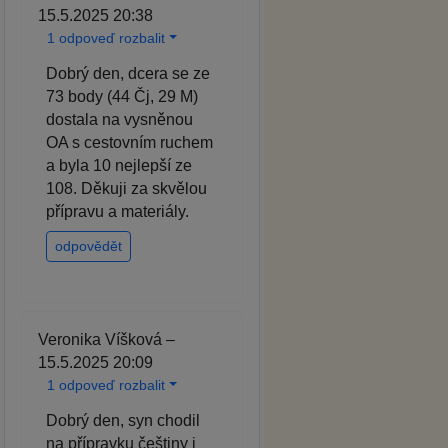
15.5.2025 20:38
1 odpoveď rozbalit
Dobrý den, dcera se ze
73 body (44 Čj, 29 M)
dostala na vysněnou
OA s cestovním ruchem
a byla 10 nejlepší ze
108. Děkuji za skvělou
přípravu a materiály.
odpovědět
Veronika Víšková –
15.5.2025 20:09
1 odpoveď rozbalit
Dobrý den, syn chodil
na přípravku češtiny i