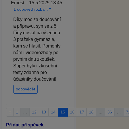
Ernest – 15.5.2025 18:45
1 odpoveď rozbalit
Díky moc za doučování
a přípravu, syn se z 5.
třídy dostal na všechna
3 pražská gymnázia,
kam se hlásil. Pomohly
nám i videorozbory po
prvním dnu zkoušek.
Super byly i zkušební
testy zdarma pro
účastníky doučování!
odpovědět
«
1
…
12
13
14
15
16
17
18
…
36
…
7
Přidat příspěvek