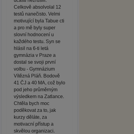
účasti nezrušili.
Celkově absolvolal 12
testů nanečisto. Velmi
motivující byla Tabue cti
a pro mě byly super
slovní hodnocení u
každého testu. Syn se
hlásil na 6-ti letá
gymnázia v Praze a
dostal se svoji první
volbu - Gymnázium
Vítězná Pláň. Bodově
41 ČJ a 40 MA, což bylo
pod jeho průměrným
výsledkem na Zatlance.
Chtěla bych moc
poděkovat za to, jak
kurzy děláte, za
motivacní přístup a
skvělou organizaci.