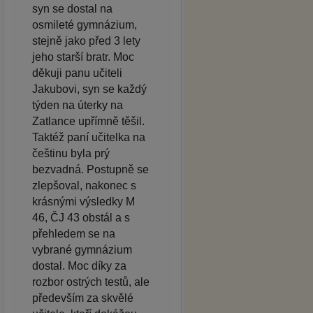
syn se dostal na
osmileté gymnázium,
stejně jako před 3 lety
jeho starší bratr. Moc
děkuji panu učiteli
Jakubovi, syn se každý
týden na úterky na
Zatlance upřímně těšil.
Taktéž paní učitelka na
češtinu byla prý
bezvadná. Postupně se
zlepšoval, nakonec s
krásnými výsledky M
46, ČJ 43 obstál a s
přehledem se na
vybrané gymnázium
dostal. Moc díky za
rozbor ostrých testů, ale
především za skvělé