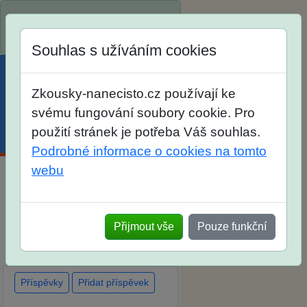
Spustili jsme přihlašování na
školní rok 2026/2027!
Souhlas s užíváním cookies
Zkousky-nanecisto.cz používají ke
svému fungování soubory cookie. Pro
použití stránek je potřeba Váš souhlas.
Menu
Účet
Košík
Podrobné informace o cookies na tomto
webu
Diskuse Jak jste dopadli u
zkoušek na SŠ? Vaše ohlasy
Přijmout vše
Pouze funkční
po skutečných přijímacích
zkouškách
Příspěvky
Přidat příspěvek