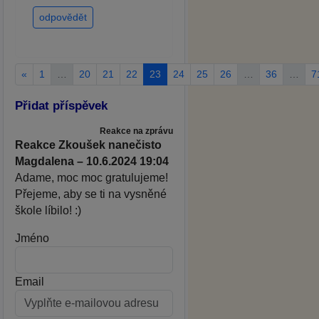
odpovědět
«
1
…
20
21
22
23
24
25
26
…
36
…
7
Přidat příspěvek
Reakce na zprávu
Reakce Zkoušek nanečisto
Magdalena – 10.6.2024 19:04
Adame, moc moc gratulujeme!
Přejeme, aby se ti na vysněné
škole líbilo! :)
Jméno
Email