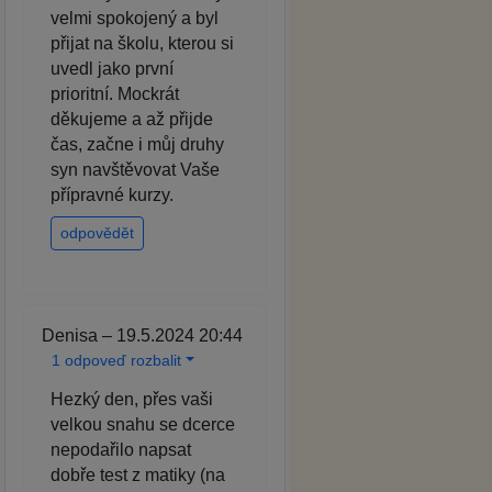
velmi spokojený a byl
přijat na školu, kterou si
uvedl jako první
prioritní. Mockrát
děkujeme a až přijde
čas, začne i můj druhy
syn navštěvovat Vaše
přípravné kurzy.
odpovědět
Denisa – 19.5.2024 20:44
1 odpoveď rozbalit
Hezký den, přes vaši
velkou snahu se dcerce
nepodařilo napsat
dobře test z matiky (na