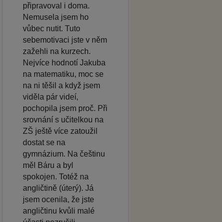
připravoval i doma.
Nemusela jsem ho
vůbec nutit. Tuto
sebemotivaci jste v něm
zažehli na kurzech.
Nejvíce hodnotí Jakuba
na matematiku, moc se
na ni těšil a když jsem
viděla pár videí,
pochopila jsem proč. Při
srovnání s učitelkou na
ZŠ ještě více zatoužil
dostat se na
gymnázium. Na češtinu
měl Báru a byl
spokojen. Totéž na
angličtině (úterý). Já
jsem ocenila, že jste
angličtinu kvůli malé