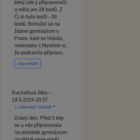
který jste ji připravovali)
a měla jen 28 bodů. Z
Čj to bylo lepší - 39
bodů. Bohužel se na
žádné gymnázium v
Praze, kam se hlásila,
nedostala:-( Myslíme si,
že podcenila přípravu.
odpovědět
Kuchařová Jitka –
19.5.2024 20:37
1 odpoveď rozbalit
Dobrý den. Před 5 lety
se u vás připravovala
na osmileté gymnázium
úspěšně moje starší