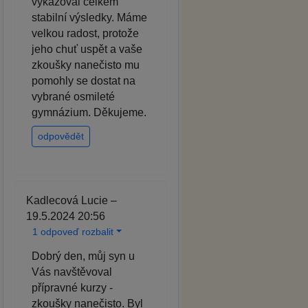
vykazoval celkem
stabilní výsledky. Máme
velkou radost, protože
jeho chuť uspět a vaše
zkoušky nanečisto mu
pomohly se dostat na
vybrané osmileté
gymnázium. Děkujeme.
odpovědět
Kadlecová Lucie –
19.5.2024 20:56
1 odpoveď rozbalit
Dobrý den, můj syn u
Vás navštěvoval
přípravné kurzy -
zkoušky nanečisto. Byl