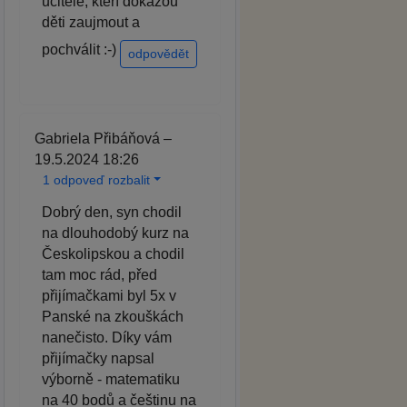
učitele, kteří dokážou
děti zaujmout a
pochválit :-)
odpovědět
Gabriela Přibáňová –
19.5.2024 18:26
1 odpoveď rozbalit
Dobrý den, syn chodil
na dlouhodobý kurz na
Českolipskou a chodil
tam moc rád, před
přijímačkami byl 5x v
Panské na zkouškách
nanečisto. Díky vám
přijímačky napsal
výborně - matematiku
na 40 bodů a češtinu na