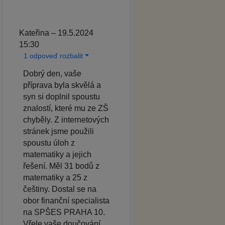
Kateřina – 19.5.2024
15:30
1 odpoveď rozbalit
Dobrý den, vaše
příprava byla skvělá a
syn si doplnil spoustu
znalostí, které mu ze ZŠ
chyběly. Z internetových
stránek jsme použili
spoustu úloh z
matematiky a jejich
řešení. Měl 31 bodů z
matematiky a 25 z
češtiny. Dostal se na
obor finanční specialista
na SPŠES PRAHA 10.
Vřele vaše doučování