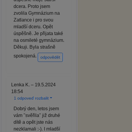
dcera. Proto jsem
zvolila Gymnázium na
Zatlance i pro svou
mladší dceru. Opět
úspěšně. Je přijata také
na osmileté gymnázium.
Děkuji. Byla strašně
spokojená.
odpovědět
Lenka K. – 19.5.2024
18:54
1 odpoveď rozbalit
Dobrý den, letos jsem
vám "svěřila" již druhé
dítě a opět jste nás
nezklamali :-). I mladší