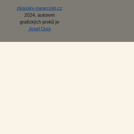
zkousky-nanecisto.cz
2024, autorem
grafických prvků je
Josef Quis