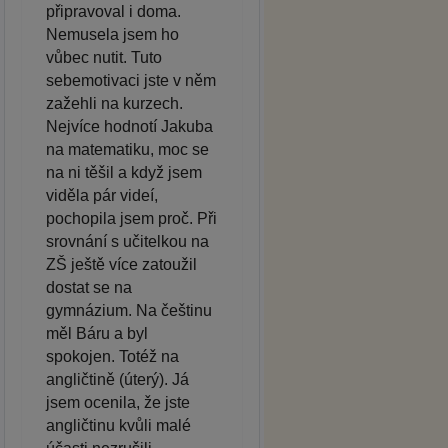
připravoval i doma.
Nemusela jsem ho
vůbec nutit. Tuto
sebemotivaci jste v něm
zažehli na kurzech.
Nejvíce hodnotí Jakuba
na matematiku, moc se
na ni těšil a když jsem
viděla pár videí,
pochopila jsem proč. Při
srovnání s učitelkou na
ZŠ ještě více zatoužil
dostat se na
gymnázium. Na češtinu
měl Báru a byl
spokojen. Totéž na
angličtině (úterý). Já
jsem ocenila, že jste
angličtinu kvůli malé