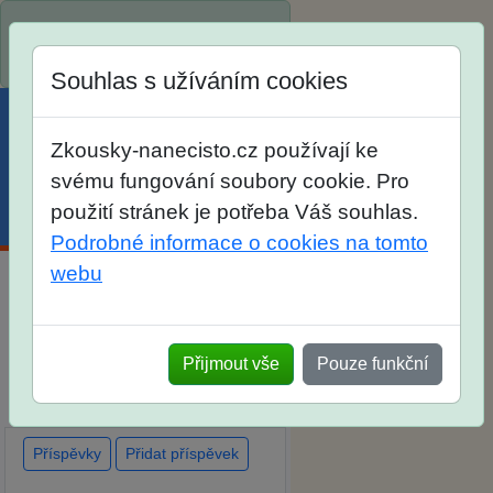
Spustili jsme přihlašování na
školní rok 2026/2027!
Souhlas s užíváním cookies
Zkousky-nanecisto.cz používají ke
svému fungování soubory cookie. Pro
použití stránek je potřeba Váš souhlas.
Menu
Účet
Košík
Podrobné informace o cookies na tomto
webu
Diskuse Jak jste dopadli u
zkoušek na SŠ? Vaše ohlasy
Přijmout vše
Pouze funkční
po skutečných přijímacích
zkouškách
Příspěvky
Přidat příspěvek