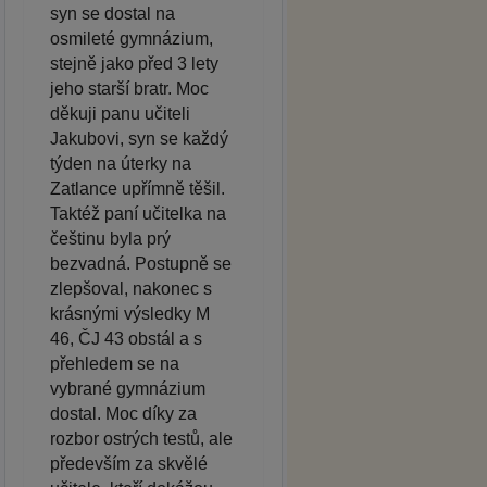
syn se dostal na
osmileté gymnázium,
stejně jako před 3 lety
jeho starší bratr. Moc
děkuji panu učiteli
Jakubovi, syn se každý
týden na úterky na
Zatlance upřímně těšil.
Taktéž paní učitelka na
češtinu byla prý
bezvadná. Postupně se
zlepšoval, nakonec s
krásnými výsledky M
46, ČJ 43 obstál a s
přehledem se na
vybrané gymnázium
dostal. Moc díky za
rozbor ostrých testů, ale
především za skvělé