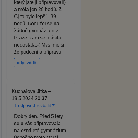
který jste ji připravovali)
a měla jen 28 bodů. Z
Čj to bylo lepší - 39
bodů. Bohužel se na
žádné gymnázium v
Praze, kam se hlásila,
nedostala:-( Myslíme si,
že podcenila přípravu.
odpovědět
Kuchařová Jitka –
19.5.2024 20:37
1 odpoveď rozbalit
Dobrý den. Před 5 lety
se u vás připravovala
na osmileté gymnázium
úspěšně moje starší