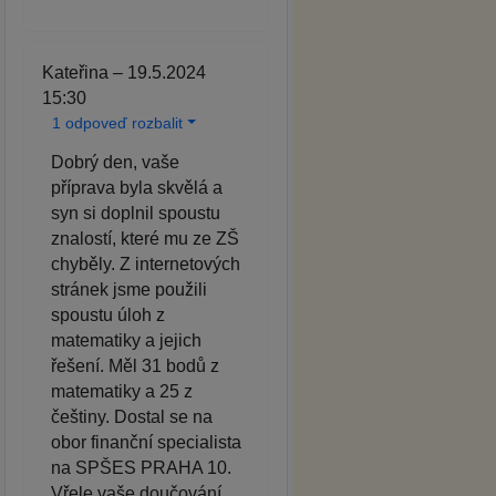
Kateřina – 19.5.2024
15:30
1 odpoveď rozbalit
Dobrý den, vaše
příprava byla skvělá a
syn si doplnil spoustu
znalostí, které mu ze ZŠ
chyběly. Z internetových
stránek jsme použili
spoustu úloh z
matematiky a jejich
řešení. Měl 31 bodů z
matematiky a 25 z
češtiny. Dostal se na
obor finanční specialista
na SPŠES PRAHA 10.
Vřele vaše doučování