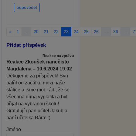
odpovědět
«
1
…
20
21
22
23
24
25
26
…
36
…
7
Přidat příspěvek
Reakce na zprávu
Reakce Zkoušek nanečisto
Magdalena – 10.6.2024 19:02
Děkujeme za příspěvek! Syn
patřil od začátku mezi naše
stálice a jsme moc rádi, že se
všechna dřina vyplatila a byl
přijat na vybranou školu!
Gratulují i pan učitel Jakub a
paní učitelka Bára! :)
Jméno