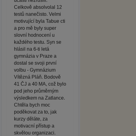
účasti nezrušili.
Celkově absolvolal 12
testů nanečisto. Velmi
motivující byla Tabue cti
a pro mě byly super
slovní hodnocení u
každého testu. Syn se
hlásil na 6-ti letá
gymnázia v Praze a
dostal se svoji první
volbu - Gymnázium
Vítězná Pláň. Bodově
41 ČJ a 40 MA, což bylo
pod jeho průměrným
výsledkem na Zatlance.
Chtěla bych moc
poděkovat za to, jak
kurzy děláte, za
motivacní přístup a
skvělou organizaci.