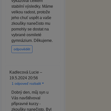
vykazoval celkem
stabilní výsledky. Máme
velkou radost, protože
jeho chuť uspět a vaše
zkoušky nanečisto mu
pomohly se dostat na
vybrané osmileté
gymnázium. Děkujeme.
odpovědět
Kadlecová Lucie –
19.5.2024 20:56
1 odpoveď rozbalit
Dobrý den, můj syn u
Vás navštěvoval
přípravné kurzy -
zkoušky nanečisto. Byl