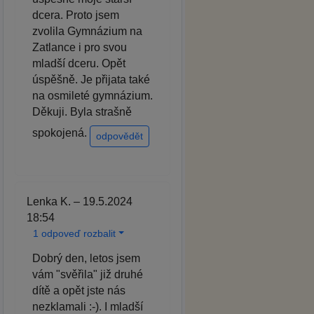
dcera. Proto jsem
zvolila Gymnázium na
Zatlance i pro svou
mladší dceru. Opět
úspěšně. Je přijata také
na osmileté gymnázium.
Děkuji. Byla strašně
spokojená.
odpovědět
Lenka K. – 19.5.2024
18:54
1 odpoveď rozbalit
Dobrý den, letos jsem
vám "svěřila" již druhé
dítě a opět jste nás
nezklamali :-). I mladší