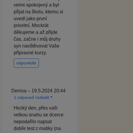
velmi spokojený a byl
přijat na školu, kterou si
uvedl jako první
prioritní. Mockrát
děkujeme a až přijde
čas, začne i můj druhy
syn navštěvovat Vaše
přípravné kurzy.
odpovědět
Denisa – 19.5.2024 20:44
1 odpoveď rozbalit
Hezký den, přes vaši
velkou snahu se dcerce
nepodařilo napsat
dobře test z matiky (na