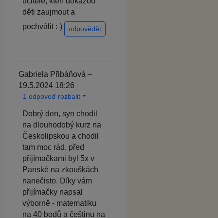
učitele, kteří dokážou
děti zaujmout a
pochválit :-)
odpovědět
Gabriela Přibáňová –
19.5.2024 18:26
1 odpoveď rozbalit
Dobrý den, syn chodil
na dlouhodobý kurz na
Českolipskou a chodil
tam moc rád, před
přijímačkami byl 5x v
Panské na zkouškách
nanečisto. Díky vám
přijímačky napsal
výborně - matematiku
na 40 bodů a češtinu na