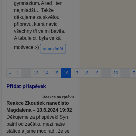
gymnázium. A teď i ten
nejmladší… Takže
děkujeme za skvělou
přípravu, která navíc
všechny tři velmi bavila.
A tabule cti byla velká
motivace :-)
odpovědět
«
1
…
13
14
15
16
17
18
19
…
36
…
7
Přidat příspěvek
Reakce na zprávu
Reakce Zkoušek nanečisto
Magdalena – 10.6.2024 19:02
Děkujeme za příspěvek! Syn
patřil od začátku mezi naše
stálice a jsme moc rádi, že se