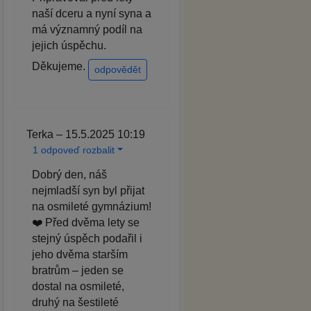
naší dceru a nyní syna a
má významný podíl na
jejich úspěchu.
Děkujeme.
odpovědět
Terka – 15.5.2025 10:19
1 odpoveď rozbalit
Dobrý den, náš
nejmladší syn byl přijat
na osmileté gymnázium!
❤️ Před dvěma lety se
stejný úspěch podařil i
jeho dvěma starším
bratrům – jeden se
dostal na osmileté,
druhý na šestileté