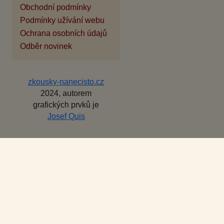
Obchodní podmínky
Podmínky užívání webu
Ochrana osobních údajů
Odběr novinek
zkousky-nanecisto.cz
2024, autorem
grafických prvků je
Josef Quis