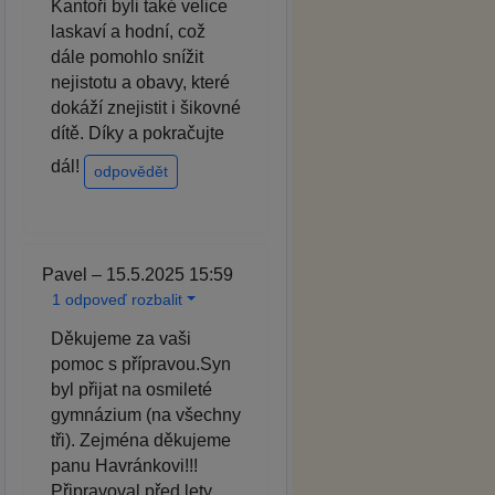
Kantoři byli také velice
laskaví a hodní, což
dále pomohlo snížit
nejistotu a obavy, které
dokáží znejistit i šikovné
dítě. Díky a pokračujte
dál!
odpovědět
Pavel – 15.5.2025 15:59
1 odpoveď rozbalit
Děkujeme za vaši
pomoc s přípravou.Syn
byl přijat na osmileté
gymnázium (na všechny
tři). Zejména děkujeme
panu Havránkovi!!!
Připravoval před lety