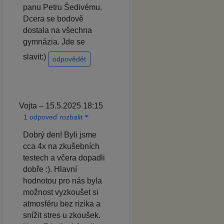
panu Petru Šedivému.
Dcera se bodově
dostala na všechna
gymnázia. Jde se
slavit:)
odpovědět
Vojta – 15.5.2025 18:15
1 odpoveď rozbalit
Dobrý den! Byli jsme
cca 4x na zkušebních
testech a včera dopadli
dobře :). Hlavní
hodnotou pro nás byla
možnost vyzkoušet si
atmosféru bez rizika a
snížit stres u zkoušek.