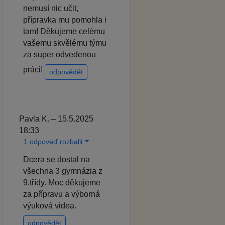
nemusí nic učit,
přípravka mu pomohla i
tam! Děkujeme celému
vašemu skvělému týmu
za super odvedenou
práci!
odpovědět
Pavla K. – 15.5.2025
18:33
1 odpoveď rozbalit
Dcera se dostal na
všechna 3 gymnázia z
9.třídy. Moc děkujeme
za přípravu a výborná
výuková videa.
odpovědět