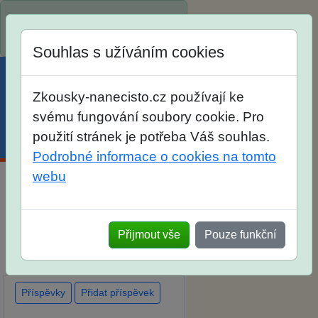
Spustili jsme přihlašování na
školní rok 2026/2027!
Souhlas s užíváním cookies
Zkousky-nanecisto.cz používají ke
svému fungování soubory cookie. Pro
použití stránek je potřeba Váš souhlas.
Menu
Účet
Košík
Podrobné informace o cookies na tomto
webu
Diskuse Jak jste dopadli u
zkoušek na SŠ? Vaše ohlasy
Přijmout vše
Pouze funkční
po skutečných přijímacích
zkouškách
Příspěvky
Přidat příspěvek