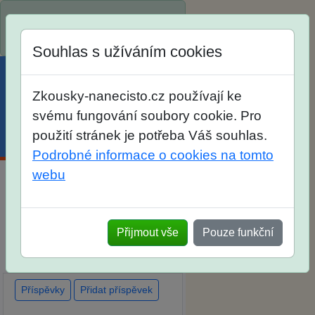
Spustili jsme přihlašování na
školní rok 2026/2027!
Souhlas s užíváním cookies
Zkousky-nanecisto.cz používají ke
svému fungování soubory cookie. Pro
použití stránek je potřeba Váš souhlas.
Menu
Účet
Košík
Podrobné informace o cookies na tomto
webu
Diskuse Jak jste dopadli u
zkoušek na SŠ? Vaše ohlasy
Přijmout vše
Pouze funkční
po skutečných přijímacích
zkouškách
Příspěvky
Přidat příspěvek