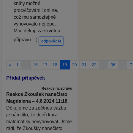
knihy možné
procvičování i online,
což mu samozřejmě
vyhovovalo nejlépe.
Moc děkuji za skvělou
přípravu. :-)
odpovědět
«
1
…
16
17
18
19
20
21
22
…
36
…
7
Přidat příspěvek
Reakce na zprávu
Reakce Zkoušek nanečisto
Magdalena – 4.6.2024 11:18
Děkujeme za zpětnou vazbu,
je nám líto, že dceři kurz
matematiky nevyhovoval. Jsme
rádi, že Zkoušky nanečisto