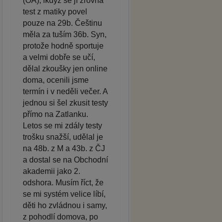
(OA), ikdyž se jí zrovna
test z matiky povel
pouze na 29b. Češtinu
měla za tuším 36b. Syn,
protože hodně sportuje
a velmi dobře se učí,
dělal zkoušky jen online
doma, ocenili jsme
termín i v neděli večer. A
jednou si šel zkusit testy
přímo na Zatlanku.
Letos se mi zdály testy
trošku snažší, udělal je
na 48b. z M a 43b. z ČJ
a dostal se na Obchodní
akademii jako 2.
odshora. Musím říct, že
se mi systém velice líbí,
děti ho zvládnou i samy,
z pohodlí domova, po