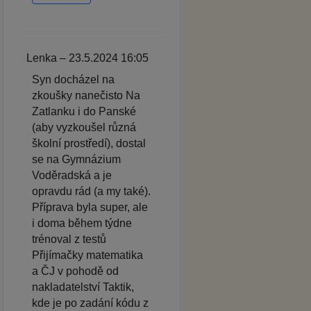
Lenka – 23.5.2024 16:05
Syn docházel na
zkoušky nanečisto Na
Zatlanku i do Panské
(aby vyzkoušel různá
školní prostředí), dostal
se na Gymnázium
Voděradská a je
opravdu rád (a my také).
Příprava byla super, ale
i doma během týdne
trénoval z testů
Přijímačky matematika
a ČJ v pohodě od
nakladatelství Taktik,
kde je po zadání kódu z