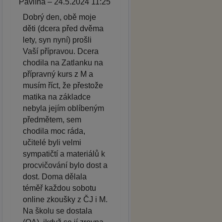
Pavlína – 24.5.2024 11:25
Dobrý den, obě moje
děti (dcera před dvěma
lety, syn nyní) prošli
Vaší přípravou. Dcera
chodila na Zatlanku na
přípravný kurs z M a
musím říct, že přestože
matika na základce
nebyla jejím oblíbeným
předmětem, sem
chodila moc ráda,
učitelé byli velmi
sympatičtí a materiálů k
procvičování bylo dost a
dost. Doma dělala
téměř každou sobotu
online zkoušky z ČJ i M.
Na školu se dostala