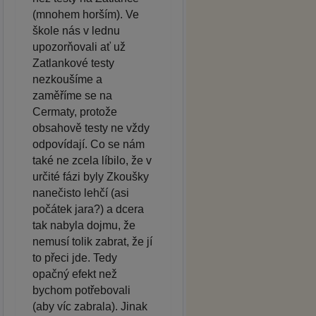
(mnohem horším). Ve
škole nás v lednu
upozorňovali ať už
Zatlankové testy
nezkoušíme a
zaměříme se na
Cermaty, protože
obsahově testy ne vždy
odpovídají. Co se nám
také ne zcela líbilo, že v
určité fázi byly Zkoušky
nanečisto lehčí (asi
počátek jara?) a dcera
tak nabyla dojmu, že
nemusí tolik zabrat, že jí
to přeci jde. Tedy
opačný efekt než
bychom potřebovali
(aby víc zabrala). Jinak