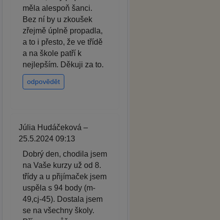
měla alespoň šanci.
Bez ní by u zkoušek
zřejmě úplně propadla,
a to i přesto, že ve třídě
a na škole patří k
nejlepším. Děkuji za to.
odpovědět
Júlia Hudáčeková –
25.5.2024 09:13
Dobrý den, chodila jsem
na Vaše kurzy už od 8.
třídy a u přijímaček jsem
uspěla s 94 body (m-
49,cj-45). Dostala jsem
se na všechny školy.