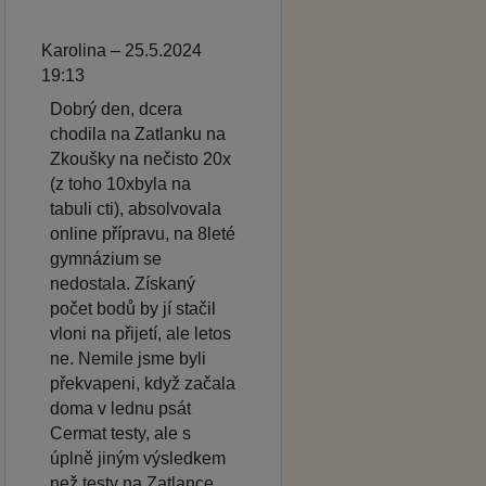
Karolina – 25.5.2024
19:13
Dobrý den, dcera
chodila na Zatlanku na
Zkoušky na nečisto 20x
(z toho 10xbyla na
tabuli cti), absolvovala
online přípravu, na 8leté
gymnázium se
nedostala. Získaný
počet bodů by jí stačil
vloni na přijetí, ale letos
ne. Nemile jsme byli
překvapeni, když začala
doma v lednu psát
Cermat testy, ale s
úplně jiným výsledkem
než testy na Zatlance