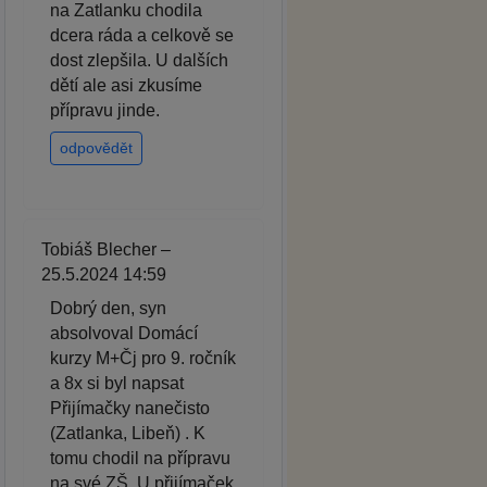
na Zatlanku chodila
dcera ráda a celkově se
dost zlepšila. U dalších
dětí ale asi zkusíme
přípravu jinde.
odpovědět
Tobiáš Blecher –
25.5.2024 14:59
Dobrý den, syn
absolvoval Domácí
kurzy M+Čj pro 9. ročník
a 8x si byl napsat
Přijímačky nanečisto
(Zatlanka, Libeň) . K
tomu chodil na přípravu
na své ZŠ. U přijímaček