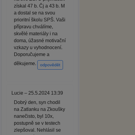
získal 47 b. Čj a 43 b. M
a dostal se na svou
prioritní školu SPŠ. Vaši
přípravu chválíme,
skvělé materiály i na
doma, úžasné motivační
vzkazy u vyhodnocení.
Doporučujeme a
děkujeme.
odpovědět
Lucie – 25.5.2024 13:39
Dobrý den, syn chodil
na Zatlanku na Zkoušky
nanečisto, byl 10x,
postupně se v testech
zlepšoval. Nehlásil se