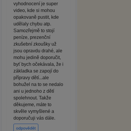
vyhodnocení je super
video, kde si mohou
opakovaně pustit, kde
udělaly chybu atp.
Samozřejmě to stojí
peníze, prezenční
zkušební zkoušky už
jsou opravdu drahé, ale
mohu jedině doporučit,
byť bych očekávala, že i
základka se zapojí do
přípravy dětí...ale
bohužel na to se nedalo
ani u jednoho z dětí
spolehnout. Takže
děkujeme, máte to
skvěle vymyšlené a
doporučuji vás dále.
odpovědět