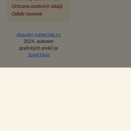
Ochrana osobních údajů
Odběr novinek
zkousky-nanecisto.cz
2024, autorem
grafických prvků je
Josef Quis