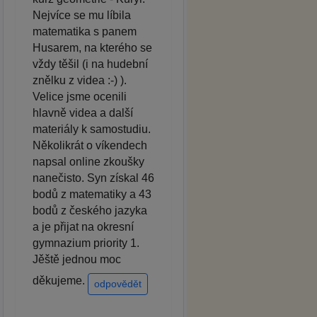
Nejvíce se mu líbila
matematika s panem
Husarem, na kterého se
vždy těšil (i na hudební
znělku z videa :-) ).
Velice jsme ocenili
hlavně videa a další
materiály k samostudiu.
Několikrát o víkendech
napsal online zkoušky
nanečisto. Syn získal 46
bodů z matematiky a 43
bodů z českého jazyka
a je přijat na okresní
gymnazium priority 1.
Jěště jednou moc
děkujeme.
odpovědět