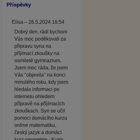
Příspěvky
Elisa – 26.5.2024 16:54
Dobrý den, rádi bychom
Vás moc poděkovali za
připravu syna na
příjímací zkoušky na
osmileté gymnazium.
Jsem moc ráda, že jsem
Vás "objevila" na konci
minulého roku, kdy jsem
hledala informaci po
internetu ohledem
přípravě na příjímacích
zkouškach. Syn se učil
pomoci domácího kurzu
online matematiku,
český jazyk a domácí
kurz geometrie - Kurýr.