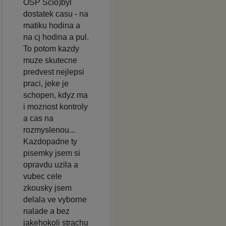
OSP Scio)byl
dostatek casu - na
matiku hodina a
na cj hodina a pul.
To potom kazdy
muze skutecne
predvest nejlepsi
praci, jeke je
schopen, kdyz ma
i moznost kontroly
a cas na
rozmyslenou...
Kazdopadne ty
pisemky jsem si
opravdu uzila a
vubec cele
zkousky jsem
delala ve vyborne
nalade a bez
jakehokoli strachu