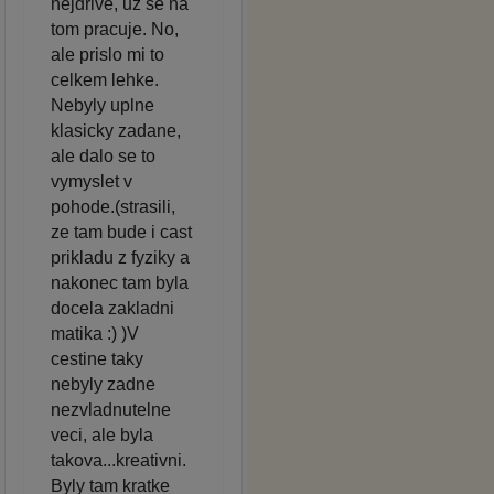
nejdrive, uz se na
tom pracuje. No,
ale prislo mi to
celkem lehke.
Nebyly uplne
klasicky zadane,
ale dalo se to
vymyslet v
pohode.(strasili,
ze tam bude i cast
prikladu z fyziky a
nakonec tam byla
docela zakladni
matika :) )V
cestine taky
nebyly zadne
nezvladnutelne
veci, ale byla
takova...kreativni.
Byly tam kratke