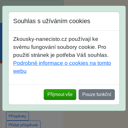
Spustili jsme přihlašování
na školní rok 2026/2027!
Souhlas s užíváním cookies
Zkousky-nanecisto.cz používají ke
svému fungování soubory cookie. Pro
použití stránek je potřeba Váš souhlas.
Menu
Účet
Košík
Podrobné informace o cookies na tomto
webu
Diskuse Jak jste dopadli u
zkoušek na SŠ? Vaše
ohlasy po skutečných
Přijmout vše
Pouze funkční
přijímacích zkouškách
Příspěvky
Přidat příspěvek