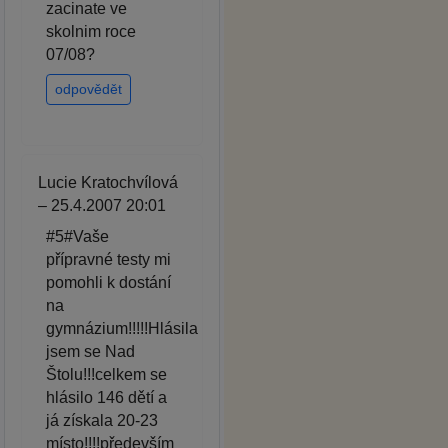
zacinate ve
skolnim roce
07/08?
odpovědět
Lucie Kratochvílová
– 25.4.2007 20:01
#5#Vaše
přípravné testy mi
pomohli k dostání
na
gymnázium!!!!!Hlásila
jsem se Nad
Štolu!!!celkem se
hlásilo 146 dětí a
já získala 20-23
místo!!!!především