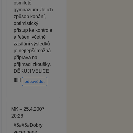
osmileté
gymnazium. Jejich
způsob konání,
optimistický
přístup ke kontrole
a řešení včetně
zasílání výsledků
je nejlepší možná
příprava na
přijímací zkoušky.
DĚKUJI VELICE
!!!!!!
odpovědět
MK – 25.4.2007
20:26
#5##5#Dobry
vecer pane