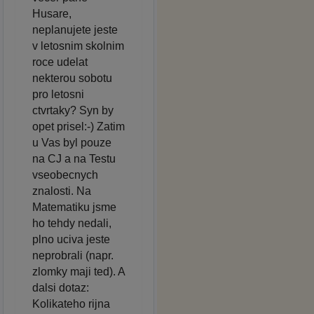
Husare,
neplanujete jeste
v letosnim skolnim
roce udelat
nekterou sobotu
pro letosni
ctvrtaky? Syn by
opet prisel:-) Zatim
u Vas byl pouze
na CJ a na Testu
vseobecnych
znalosti. Na
Matematiku jsme
ho tehdy nedali,
plno uciva jeste
neprobrali (napr.
zlomky maji ted). A
dalsi dotaz:
Kolikateho rijna