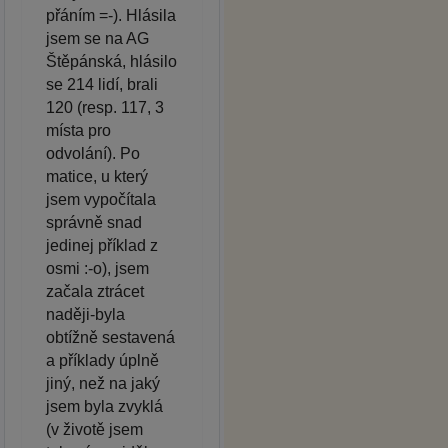
přáním =-). Hlásila
jsem se na AG
Štěpánská, hlásilo
se 214 lidí, brali
120 (resp. 117, 3
místa pro
odvolání). Po
matice, u který
jsem vypočítala
správně snad
jedinej příklad z
osmi :-o), jsem
začala ztrácet
naději-byla
obtížně sestavená
a příklady úplně
jiný, než na jaký
jsem byla zvyklá
(v životě jsem