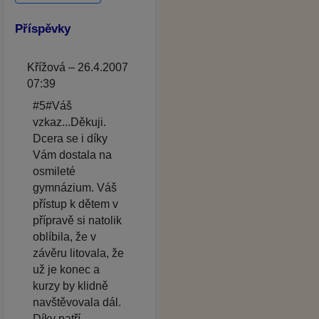
Příspěvky
Křížová – 26.4.2007
07:39
#5#Váš
vzkaz...Děkuji.
Dcera se i díky
Vám dostala na
osmileté
gymnázium. Váš
přístup k dětem v
přípravě si natolik
oblíbila, že v
závěru litovala, že
už je konec a
kurzy by klidně
navštěvovala dál.
Díky patří