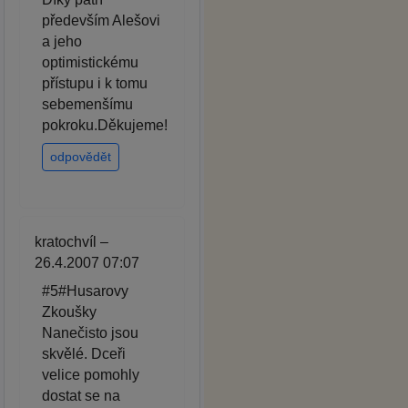
především Alešovi
a jeho
optimistickému
přístupu i k tomu
sebemenšímu
pokroku.Děkujeme!
odpovědět
kratochvíl –
26.4.2007 07:07
#5#Husarovy
Zkoušky
Nanečisto jsou
skvělé. Dceři
velice pomohly
dostat se na