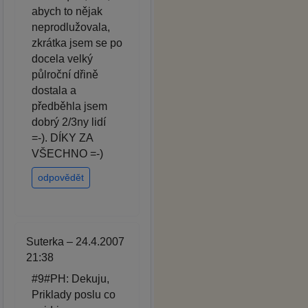
abych to nějak
neprodlužovala,
zkrátka jsem se po
docela velký
půlroční dřině
dostala a
předběhla jsem
dobrý 2/3ny lidí
=-). DÍKY ZA
VŠECHNO =-)
odpovědět
Suterka – 24.4.2007
21:38
#9#PH: Dekuju,
Priklady poslu co