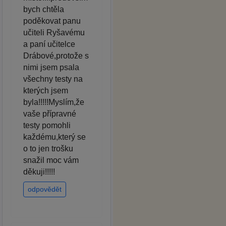
bych chtěla
poděkovat panu
učiteli Ryšavému
a paní učitelce
Drábové,protože s
nimi jsem psala
všechny testy na
kterých jsem
byla!!!!!Myslím,že
vaše přípravné
testy pomohli
každému,který se
o to jen trošku
snažil moc vám
děkuji!!!!!
odpovědět