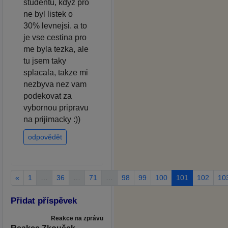
studentu, kdyz pro
ne byl listek o
30% levnejsi. a to
je vse cestina pro
me byla tezka, ale
tu jsem taky
splacala, takze mi
nezbyva nez vam
podekovat za
vybornou pripravu
na prijimacky :))
odpovědět
«
1
…
36
…
71
…
98
99
100
101
102
10
Přidat příspěvek
Reakce na zprávu