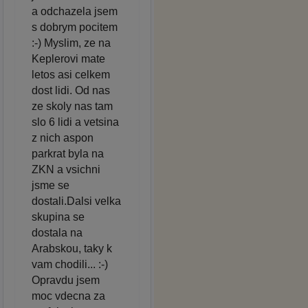
a odchazela jsem
s dobrym pocitem
:-) Myslim, ze na
Keplerovi mate
letos asi celkem
dost lidi. Od nas
ze skoly nas tam
slo 6 lidi a vetsina
z nich aspon
parkrat byla na
ZKN a vsichni
jsme se
dostali.Dalsi velka
skupina se
dostala na
Arabskou, taky k
vam chodili... :-)
Opravdu jsem
moc vdecna za