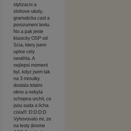
stylizacni a
slohove ukoly,
gramaticka cast a
porozumeni textu.
No a pak jeste
klasicky OSP od
Scia, ktery jsem
uplne cely
nestihla. A
nejlepsi moment
byl, kdyz jsem tak
na 3 minutky
dostala totalni
okno a nebyla
schopna urchit, co
jsou suda a licha
cisla!!! :D:D:D:D
Vyhovovalo mi, ze
na testy (krome