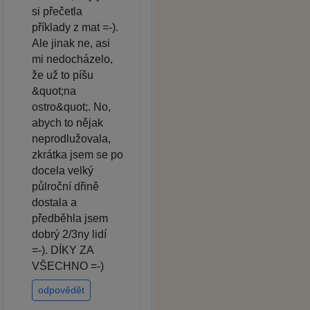
si přečetla
příklady z mat =-).
Ale jinak ne, asi
mi nedocházelo,
že už to píšu
&quot;na
ostro&quot;. No,
abych to nějak
neprodlužovala,
zkrátka jsem se po
docela velký
půlroční dřině
dostala a
předběhla jsem
dobrý 2/3ny lidí
=-). DÍKY ZA
VŠECHNO =-)
odpovědět