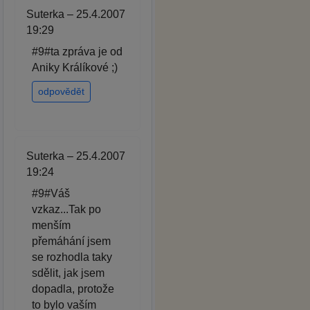
Suterka – 25.4.2007
19:29
#9#ta zpráva je od
Aniky Králíkové ;)
odpovědět
Suterka – 25.4.2007
19:24
#9#Váš
vzkaz...Tak po
menším
přemáhání jsem
se rozhodla taky
sdělit, jak jsem
dopadla, protože
to bylo vaším