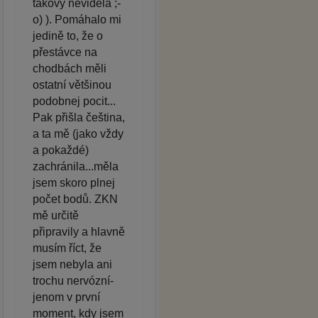
takový neviděla ;-
o) ). Pomáhalo mi
jedině to, že o
přestávce na
chodbách měli
ostatní většinou
podobnej pocit...
Pak přišla čeština,
a ta mě (jako vždy
a pokaždé)
zachránila...měla
jsem skoro plnej
počet bodů. ZKN
mě určitě
připravily a hlavně
musím říct, že
jsem nebyla ani
trochu nervózní-
jenom v první
moment, kdy jsem