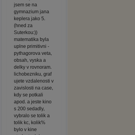
jsem se na
gymnazium jana
keplera jako 5.
(hned za
Suterkou:))
matematika byla
uplne primitivni -
pythagorova veta,
obsah, vyska a
delky v rovnoram.
lichobezniku, graf
ujete vzdalenosti v
zavislosti na case,
kdy se potkali
apod. a jeste kino
s 200 sedadly,
vybralo se tolik a
tolik kc, kolik%
bylo v kine