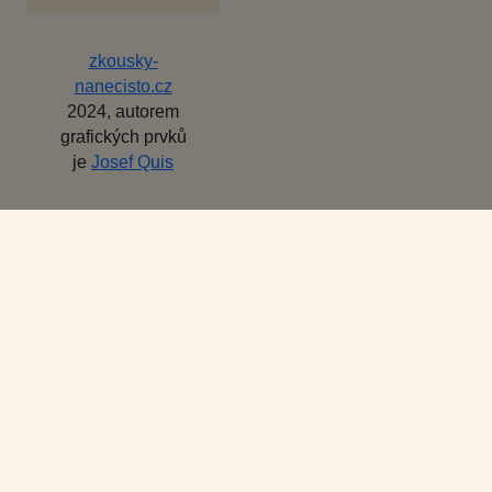
zkousky-
nanecisto.cz
2024, autorem
grafických prvků
je
Josef Quis