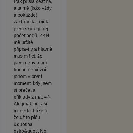
Pak přišla čeština,
a ta mě (jako vždy
a pokaždé)
zachránila...měla
jsem skoro plnej
počet bodů. ZKN
mě určitě
připravily a hlavně
musím říct, že
jsem nebyla ani
trochu nervózní-
jenom v první
moment, kdy jsem
si přečetla
příklady z mat =-).
Ale jinak ne, asi
mi nedocházelo,
že už to píšu
&quot;na
ostro&quot;. No,