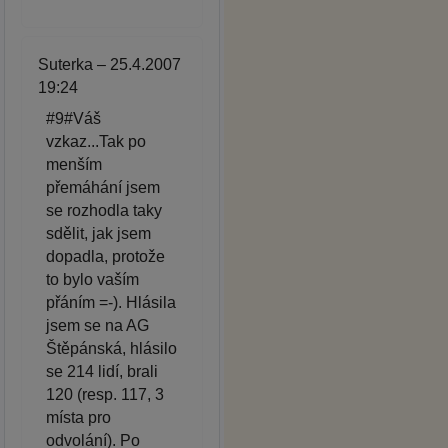
Suterka – 25.4.2007
19:24
#9#Váš
vzkaz...Tak po
menším
přemáhání jsem
se rozhodla taky
sdělit, jak jsem
dopadla, protože
to bylo vaším
přáním =-). Hlásila
jsem se na AG
Štěpánská, hlásilo
se 214 lidí, brali
120 (resp. 117, 3
místa pro
odvolání). Po