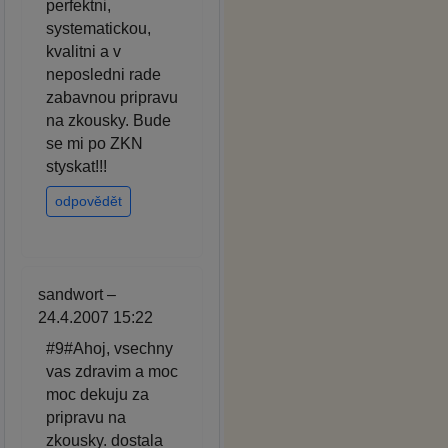
perfektni,
systematickou,
kvalitni a v
neposledni rade
zabavnou pripravu
na zkousky. Bude
se mi po ZKN
styskat!!!
odpovědět
sandwort –
24.4.2007 15:22
#9#Ahoj, vsechny
vas zdravim a moc
moc dekuju za
pripravu na
zkousky. dostala