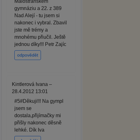
Malostranském
gymnáziu a 22. z 389
Nad Alejí - tu jsem si
nakonec i vybral. Zbavil
jste mě trémy a
mnohému přiučil. Ještě
jednou díky!!! Petr Zajíc
odpovědět
Kintlerová Ivana –
28.4.2012 13:01
#5#Děkuji!!! Na gympl
jsem se
dostala,přijímačky mi
přišly nakonec děsně
lehké. Dík Iva