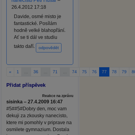
nanečisto Petr Husar
–
26.4.2012 17:18
Davide, osmé misto je
fantastické. Posílám
hodně velké blahopřání.
Ať se ti dál ve studiu
takto daří.
odpovědět
«
1
…
36
…
71
…
74
75
76
77
78
79
8
Přidat příspěvek
Reakce na zprávu
sisinka – 27.4.2009 16:47
#5##5#Dobry den, moc vam
dekuji za zkousky nanecisto,
ktere mi pomohly v priprave na
osmilete gymnazium. Dostala