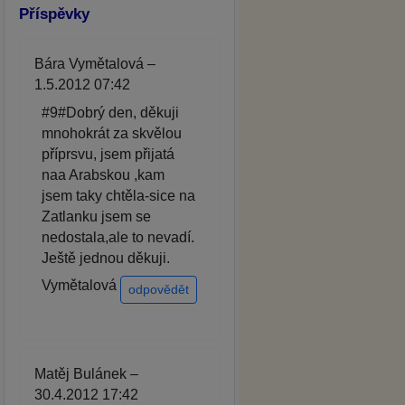
Příspěvky
Bára Vymětalová –
1.5.2012 07:42
#9#Dobrý den, děkuji
mnohokrát za skvělou
příprsvu, jsem přijatá
naa Arabskou ,kam
jsem taky chtěla-sice na
Zatlanku jsem se
nedostala,ale to nevadí.
Ještě jednou děkuji.
Vymětalová
odpovědět
Matěj Bulánek –
30.4.2012 17:42