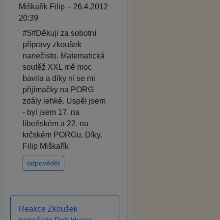
Miškařík Filip – 26.4.2012
20:39
#5#Děkuji za sobotní
přípravy zkoušek
nanečisto. Matematická
soutěž XXL mě moc
bavila a díky ní se mi
přijímačky na PORG
zdály lehké. Uspěl jsem
- byl jsem 17. na
libeňském a 22. na
krčském PORGu. Díky.
Filip Miškařík
odpovědět
Reakce Zkoušek