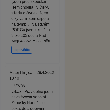
týden před zkouškami
jsem chodila i v úterý,
středu a čtvrtek. A jen
díky vám jsem uspěla
na gymplu. Na starém
PORGu jsem skončila
3. ze 103 dětí a Nad
Alejí 48.-52. z 389 dětí.
odpovědět
Matěj Hrnjica – 28.4.2012
18:40
#5#Váš
vzkaz...Pravidelně jsem
navštěvoval sobotní
Zkoušky Nanečisto
pokaždé s dobrými