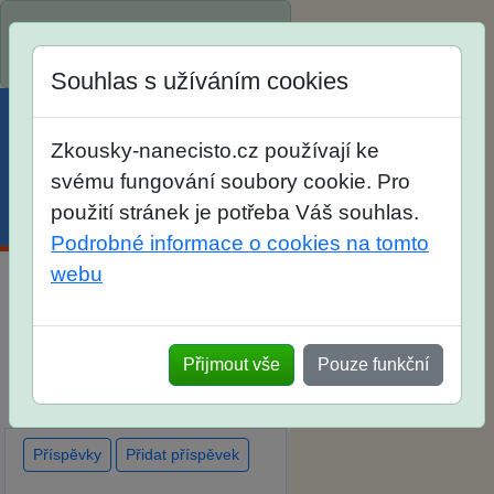
Spustili jsme přihlašování na
školní rok 2026/2027!
Souhlas s užíváním cookies
Zkousky-nanecisto.cz používají ke
svému fungování soubory cookie. Pro
použití stránek je potřeba Váš souhlas.
Menu
Účet
Košík
Podrobné informace o cookies na tomto
webu
Diskuse Jak jste dopadli u
zkoušek na SŠ? Vaše ohlasy
Přijmout vše
Pouze funkční
po skutečných přijímacích
zkouškách
Příspěvky
Přidat příspěvek