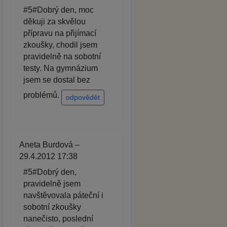
#5#Dobrý den, moc
děkuji za skvělou
přípravu na přijímací
zkoušky, chodil jsem
pravidelně na sobotní
testy. Na gymnázium
jsem se dostal bez
problémů.
odpovědět
Aneta Burdová –
29.4.2012 17:38
#5#Dobrý den,
pravidelně jsem
navštěvovala páteční i
sobotní zkoušky
nanečisto, poslední