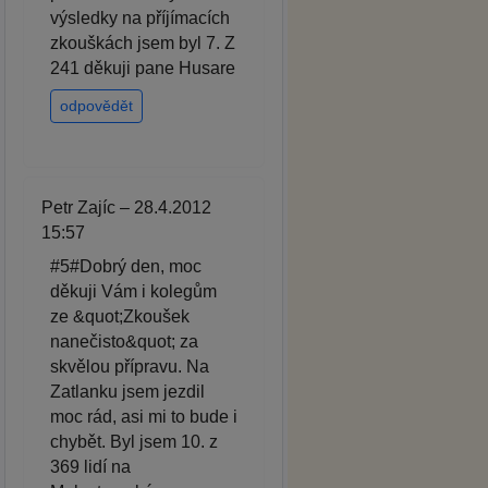
výsledky na příjímacích
zkouškách jsem byl 7. Z
241 děkuji pane Husare
odpovědět
Petr Zajíc – 28.4.2012
15:57
#5#Dobrý den, moc
děkuji Vám i kolegům
ze &quot;Zkoušek
nanečisto&quot; za
skvělou přípravu. Na
Zatlanku jsem jezdil
moc rád, asi mi to bude i
chybět. Byl jsem 10. z
369 lidí na