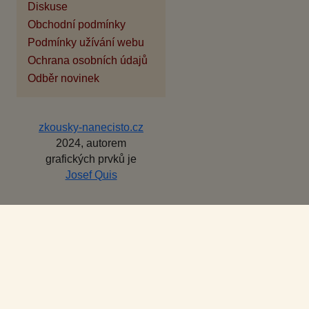
Diskuse
Obchodní podmínky
Podmínky užívání webu
Ochrana osobních údajů
Odběr novinek
zkousky-nanecisto.cz
2024, autorem
grafických prvků je
Josef Quis