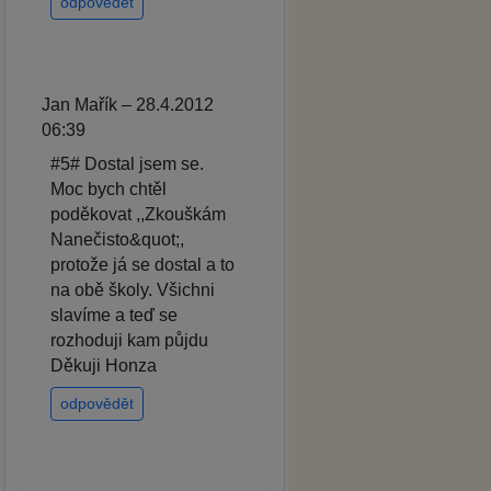
odpovědět
Jan Mařík – 28.4.2012
06:39
#5# Dostal jsem se.
Moc bych chtěl
poděkovat ,,Zkouškám
Nanečisto&quot;,
protože já se dostal a to
na obě školy. Všichni
slavíme a teď se
rozhoduji kam půjdu
Děkuji Honza
odpovědět