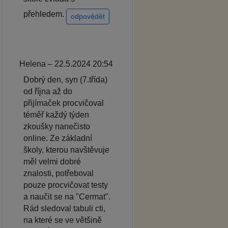
přehledem.
odpovědět
Helena – 22.5.2024 20:54
Dobrý den, syn (7.třída)
od října až do
přijímaček procvičoval
téměř každý týden
zkoušky nanečisto
online. Ze základní
školy, kterou navštěvuje
měl velmi dobré
znalosti, potřeboval
pouze procvičovat testy
a naučit se na "Cermat".
Rád sledoval tabuli cti,
na které se ve většině