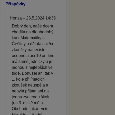
Příspěvky
Honza – 23.5.2024 14:39
Dobrý den, naše dcera
chodila na dlouhodobý
kurz Matematiky a
Češtiny a dělala asi 5x
zkoušky nanečisto
osobně a asi 10 on-line,
má samé jedničky a je
jednou z nejlepších ve
třídě. Bohužel ani tak v
1. kole přijímacích
zkoušek neuspěla a
nebyla přijata ani na
jednu zvolenou školu
(na 3. místě měla
Obchodní akademii
Heroldovy Sady).