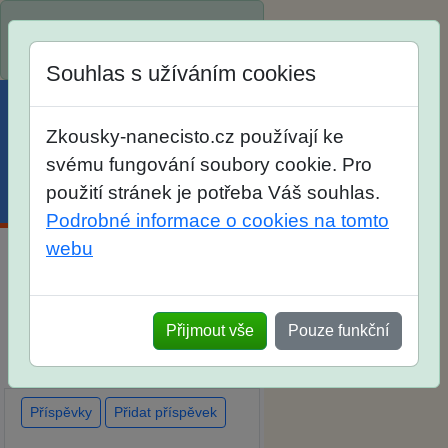
Spustili jsme přihlašování na
školní rok 2026/2027!
Souhlas s užíváním cookies
Zkousky-nanecisto.cz používají ke
svému fungování soubory cookie. Pro
použití stránek je potřeba Váš souhlas.
Menu
Účet
Košík
Podrobné informace o cookies na tomto
webu
Diskuse Jak jste dopadli u
zkoušek na SŠ? Vaše ohlasy
Přijmout vše
Pouze funkční
po skutečných přijímacích
zkouškách
Příspěvky
Přidat příspěvek