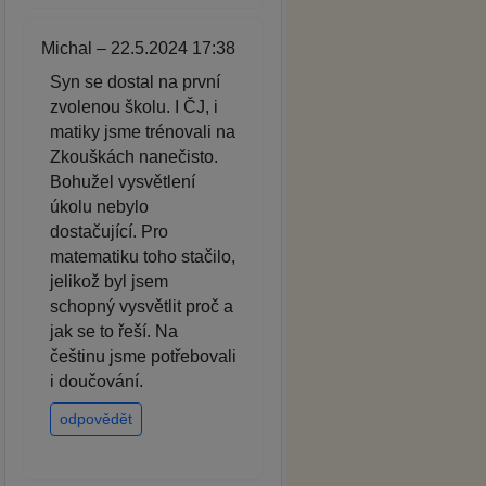
Michal – 22.5.2024 17:38
Syn se dostal na první
zvolenou školu. I ČJ, i
matiky jsme trénovali na
Zkouškách nanečisto.
Bohužel vysvětlení
úkolu nebylo
dostačující. Pro
matematiku toho stačilo,
jelikož byl jsem
schopný vysvětlit proč a
jak se to řeší. Na
češtinu jsme potřebovali
i doučování.
odpovědět