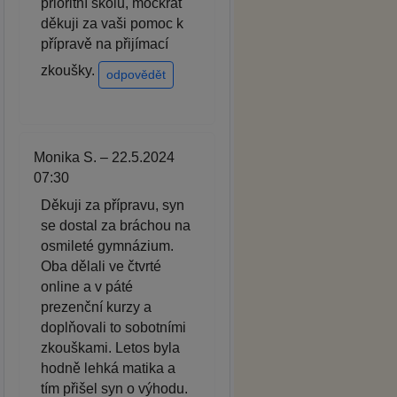
prioritní školu, mockrát
děkuji za vaši pomoc k
přípravě na přijímací
zkoušky.
odpovědět
Monika S. – 22.5.2024
07:30
Děkuji za přípravu, syn
se dostal za bráchou na
osmileté gymnázium.
Oba dělali ve čtvrté
online a v páté
prezenční kurzy a
doplňovali to sobotními
zkouškami. Letos byla
hodně lehká matika a
tím přišel syn o výhodu.