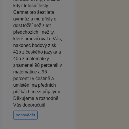
když letošní testy
Cermat pro šestiletá
gymnázia mu přišly o
dost těžší než z let
předchozích i než ty,
které procvičoval u Vás,
nakonec bodový zisk
41b z českého jazyka a
40b z matematiky
znamenal 98 percentil v
matematice a 96
percentil v češtině a
umístění na předních
příčkách mezi přijatými.
Děkujeme a rozhodně
Vás doporučuji!
odpovědět