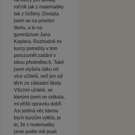
ročník jak z matematiky
tak z češtiny. Dostala
jsem se na prioritní
školu, a to na
gymnázium Jana
Keplera. Rozhodně mi
kurzy pomohly v tom
porozumět zadání v
obou předmětech. Také
jsem slyšela látku od
více učitelů, než jen od
těch ze základní školy.
Všichni učitelé, se
kterými jsem se setkala,
mi přišli opravdu dobří.
Asi jediná věc kterou
bych kurzům vytkla, je
to, že z matematiky
jsme podle mě psali