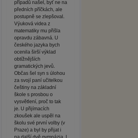
případů našel, byť ne na
předních příčkách, ale
postupně se zlepšoval.
Výuková videa z
matematiky mu přišla
opravdu zábavná. U
českého jazyka bych
ocenila širší výklad
obtížnějších
gramatických jevů.
Občas šel syn s úlohou
za svojí paní učitelkou
češtiny na základní
škole s prosbou o
vysvětlení, proč to tak
je. U přijímacích
zkoušek ale uspěl na
školu své první volby (v
Praze) a byl by přijat i
na další dvě gymnázia. I