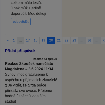
celkem málo testů.
Jinak můžu jedině
doporučit. Moc děkuji
odpovědět
«
1
…
17
18
19
20
21
22
23
…
36
…
7
Přidat příspěvek
Reakce na zprávu
Reakce Zkoušek nanečisto
Magdalena – 3.6.2024 11:34
Synovi moc gratulujeme k
úspěchu u přijímacích zkoušek!
:) Je vidět, že tvrdá práce
přinesla své ovoce. Přejeme
hodně úspěchů v dalším
studiu!