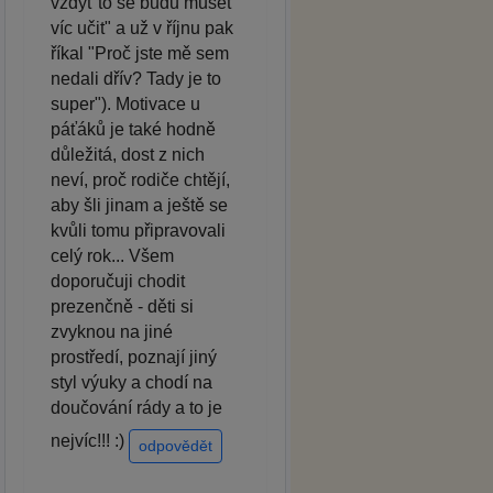
vždyť to se budu muset
víc učit" a už v říjnu pak
říkal "Proč jste mě sem
nedali dřív? Tady je to
super"). Motivace u
páťáků je také hodně
důležitá, dost z nich
neví, proč rodiče chtějí,
aby šli jinam a ještě se
kvůli tomu připravovali
celý rok... Všem
doporučuji chodit
prezenčně - děti si
zvyknou na jiné
prostředí, poznají jiný
styl výuky a chodí na
doučování rády a to je
nejvíc!!! :)
odpovědět