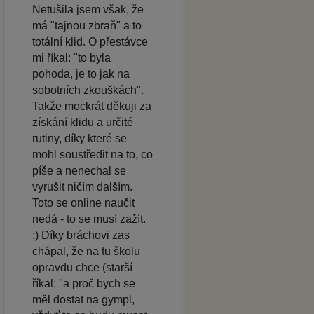
Netušila jsem však, že
má "tajnou zbraň" a to
totální klid. O přestávce
mi říkal: "to byla
pohoda, je to jak na
sobotních zkouškách".
Takže mockrát děkuji za
získání klidu a určité
rutiny, díky které se
mohl soustředit na to, co
píše a nenechal se
vyrušit ničím dalším.
Toto se online naučit
nedá - to se musí zažít.
;) Díky bráchovi zas
chápal, že na tu školu
opravdu chce (starší
říkal: "a proč bych se
měl dostat na gympl,