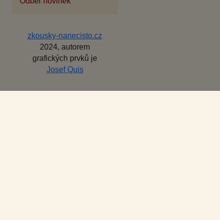
Odběr novinek
zkousky-nanecisto.cz
2024, autorem
grafických prvků je
Josef Quis