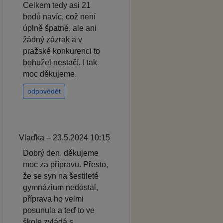
Celkem tedy asi 21
bodů navíc, což není
úplně špatné, ale ani
žádný zázrak a v
pražské konkurenci to
bohužel nestačí. I tak
moc děkujeme.
odpovědět
Vlaďka – 23.5.2024 10:15
Dobrý den, děkujeme
moc za přípravu. Přesto,
že se syn na šestileté
gymnázium nedostal,
příprava ho velmi
posunula a teď to ve
škole zvládá s