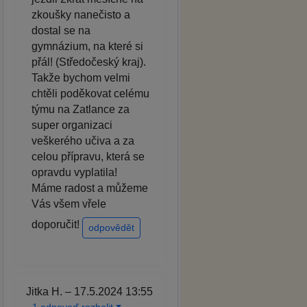
zkoušky nanečisto a
dostal se na
gymnázium, na které si
přál! (Středočeský kraj).
Takže bychom velmi
chtěli poděkovat celému
týmu na Zatlance za
super organizaci
veškerého učiva a za
celou přípravu, která se
opravdu vyplatila!
Máme radost a můžeme
Vás všem vřele
doporučit!
odpovědět
Jitka H. – 17.5.2024 13:55
1 odpoveď rozbalit