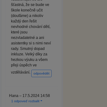
šťastná, že se bude ve
škole konečně učit
(doufáme) a nikoliv
každý den řešit
nevhodné chování dětí,
které jsou
nezvladatelné a ani
asistentky si s nimi neví
rady. Smutný dopad
inkluze. Velký díky za
hezkou výuku a všem
přeji úspěch ve
vzdělávání.
odpovědět
Hana – 17.5.2024 14:58
1 odpoveď rozbalit