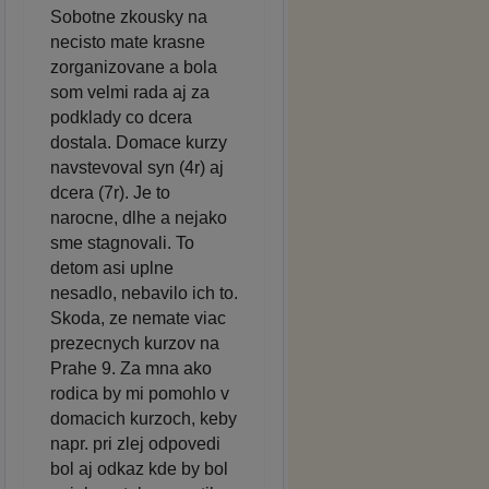
Sobotne zkousky na
necisto mate krasne
zorganizovane a bola
som velmi rada aj za
podklady co dcera
dostala. Domace kurzy
navstevoval syn (4r) aj
dcera (7r). Je to
narocne, dlhe a nejako
sme stagnovali. To
detom asi uplne
nesadlo, nebavilo ich to.
Skoda, ze nemate viac
prezecnych kurzov na
Prahe 9. Za mna ako
rodica by mi pomohlo v
domacich kurzoch, keby
napr. pri zlej odpovedi
bol aj odkaz kde by bol