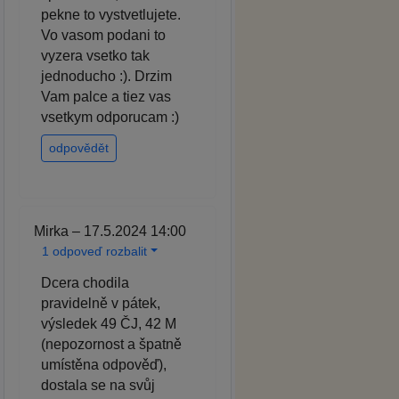
pekne to vystvetlujete.
Vo vasom podani to
vyzera vsetko tak
jednoducho :). Drzim
Vam palce a tiez vas
vsetkym odporucam :)
odpovědět
Mirka – 17.5.2024 14:00
1 odpoveď rozbalit
Dcera chodila
pravidelně v pátek,
výsledek 49 ČJ, 42 M
(nepozornost a špatně
umístěna odpověď),
dostala se na svůj