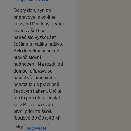
Dobrý den, syn se
připravoval s on-line
kurzy od Doctriny, k vám
si ale zašel 6 x
nanečisto vyzkoušet
češtinu a matiku naživo.
Bylo to velmi přínosné,
hlavně slovní
hodnocení. Na rozdíl od
domácí přípravy se
naučil víc pracovat s
nervozitou a prací pod
časovým tlakem. Určitě
mu to pomohlo. Dostal
se v Praze na svou
první prioritní školu
(bodově 39 ČJ a 43 M).
Díky
odpovědět