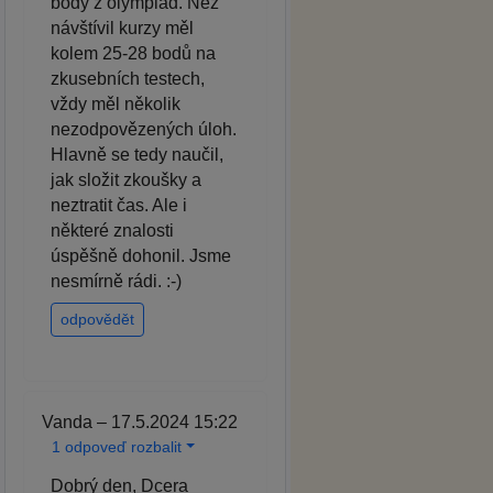
body z olympiád. Než
návštívil kurzy měl
kolem 25-28 bodů na
zkusebních testech,
vždy měl několik
nezodpovězených úloh.
Hlavně se tedy naučil,
jak složit zkoušky a
neztratit čas. Ale i
některé znalosti
úspěšně dohonil. Jsme
nesmírně rádi. :-)
odpovědět
Vanda – 17.5.2024 15:22
1 odpoveď rozbalit
Dobrý den, Dcera