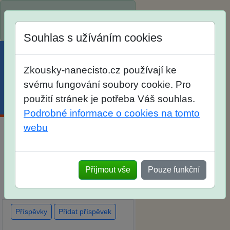
Spustili jsme přihlašování na
školní rok 2026/2027!
Souhlas s užíváním cookies
Zkousky-nanecisto.cz používají ke
svému fungování soubory cookie. Pro
použití stránek je potřeba Váš souhlas.
Menu
Účet
Košík
Podrobné informace o cookies na tomto
webu
Diskuse Jak jste dopadli u
zkoušek na SŠ? Vaše ohlasy
Přijmout vše
Pouze funkční
po skutečných přijímacích
zkouškách
Příspěvky
Přidat příspěvek