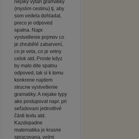
nejaky vytah gramatiky
(myslim cestinu) tj. aby
som vedela dohladat,
preco je odpoved
spatna. Napr.
vystvetlenie pojmov co
je zhrubělé zabarvení,
co je veta, co je vetny
celok atd. Proste kdyz
by malo dite spatnu
odpoved, tak si k tomu
konkrene najdem
strucne vystvetlenie
gramatiky. A nejake typy
ako postupovat napr. pri
seřadovani jednotlivé
části textu atd.
Kazdopadne
matematika je krasne
spracovana, velmi