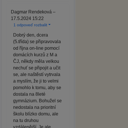
Dagmar Rendeková –
17.5.2024 15:22
1 odpoveď rozbalit
Dobrý den, dcera
(5.třída) se připravovala
od října on-line pomocí
domácích kurzů z M a
ČJ, někdy měla velkou
nechuť se připojit a učit
se, ale naštěstí vytrvala
a myslím, že ji to velmi
pomohlo k tomu, aby se
dostala na 8leté
gymnázium. Bohužel se
nedostala na prioritní
školu blízko domu, ale
na tu druhou
vzdálenější. Je ale