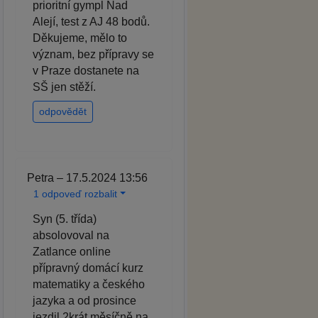
prioritní gympl Nad
Alejí, test z AJ 48 bodů.
Děkujeme, mělo to
význam, bez přípravy se
v Praze dostanete na
SŠ jen stěží.
odpovědět
Petra – 17.5.2024 13:56
1 odpoveď rozbalit
Syn (5. třída)
absolovoval na
Zatlance online
přípravný domácí kurz
matematiky a českého
jazyka a od prosince
jezdil 2krát měsíčně na