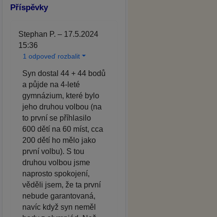
Příspěvky
Stephan P. – 17.5.2024
15:36
1 odpoveď rozbalit
Syn dostal 44 + 44 bodů
a půjde na 4-leté
gymnázium, které bylo
jeho druhou volbou (na
to první se příhlasilo
600 dětí na 60 míst, cca
200 dětí ho mělo jako
první volbu). S tou
druhou volbou jsme
naprosto spokojení,
věděli jsem, že ta první
nebude garantovaná,
navíc když syn neměl