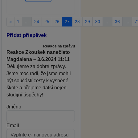
«
1
…
24
25
26
27
28
29
30
…
36
…
7
Přidat příspěvek
Reakce na zprávu
Reakce Zkoušek nanečisto
Magdalena – 3.6.2024 11:11
Děkujeme za dobré zprávy.
Jsme moc rádi, že jsme mohli
být součástí cesty k vysněné
škole a přejeme další nejen
studijní úspěchy!
Jméno
Email