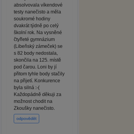
absolvovala víkendové
testy nanečisto a měla
soukromé hodiny
dvakrát týdně po celý
školní rok. Na vysněné
čtyřleté gymnázium
(Libeňský zámeček) se
s 82 body nedostala,
skončila na 125. místě
pod čarou. Loni by jí
přitom tyhle body stačily
na přijetí. Konkurence
byla silná :-(
Každopádně děkuji za
možnost chodit na
Zkoušky nanečisto.
odpovědět