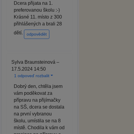
Dcera přijata na 1.
preferovanou školu :-)
Krásné 11. místo z 300
přihlášených a brali 28
dětí.
odpovědět
Sylva Braunsteinová –
17.5.2024 14:50
1 odpoveď rozbalit
Dobrý den, chtěla jsem
vám poděkovat za
přípravu na přijímačky
na SŠ, dcera se dostala
na první vybranou
školu, umístila se na 8
místě. Chodila k vám od