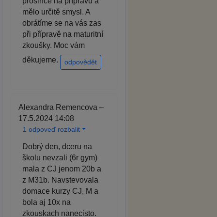
prosince na přípravu a
mělo určitě smysl. A
obrátíme se na vás zas
při přípravě na maturitní
zkoušky. Moc vám
děkujeme.
odpovědět
Alexandra Remencova –
17.5.2024 14:08
1 odpoveď rozbalit
Dobrý den, dceru na
školu nevzali (6r gym)
mala z CJ jenom 20b a
z M31b. Navstevovala
domace kurzy CJ, M a
bola aj 10x na
zkouskach nanecisto.