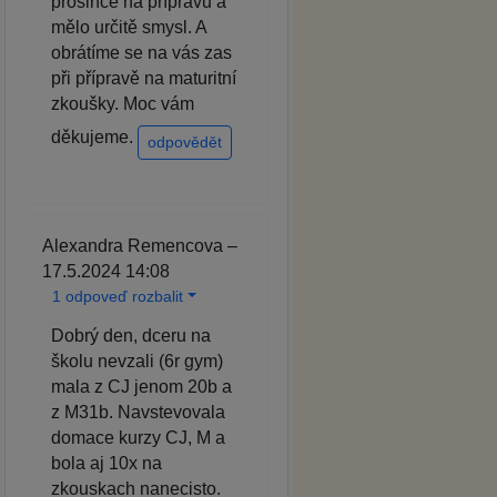
prosince na přípravu a
mělo určitě smysl. A
obrátíme se na vás zas
při přípravě na maturitní
zkoušky. Moc vám
děkujeme.
odpovědět
Alexandra Remencova –
17.5.2024 14:08
1 odpoveď rozbalit
Dobrý den, dceru na
školu nevzali (6r gym)
mala z CJ jenom 20b a
z M31b. Navstevovala
domace kurzy CJ, M a
bola aj 10x na
zkouskach nanecisto.