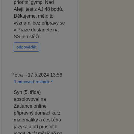
prioritní gympl Nad
Alejí, test z AJ 48 bodů.
Děkujeme, mělo to
význam, bez přípravy se
v Praze dostanete na
SŠ jen stěží.
odpovědět
Petra – 17.5.2024 13:56
1 odpoveď rozbalit
Syn (5. třída)
absolovoval na
Zatlance online
přípravný domácí kurz
matematiky a českého
jazyka a od prosince
jezdil 2krát měsíčně na