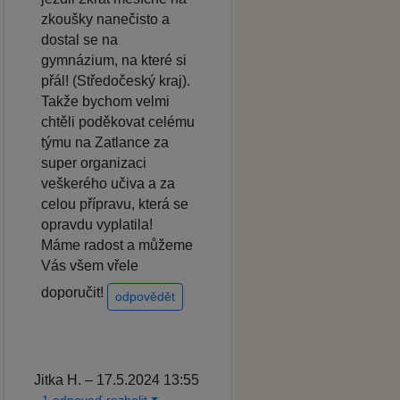
zkoušky nanečisto a
dostal se na
gymnázium, na které si
přál! (Středočeský kraj).
Takže bychom velmi
chtěli poděkovat celému
týmu na Zatlance za
super organizaci
veškerého učiva a za
celou přípravu, která se
opravdu vyplatila!
Máme radost a můžeme
Vás všem vřele
doporučit!
odpovědět
Jitka H. – 17.5.2024 13:55
1 odpoveď rozbalit