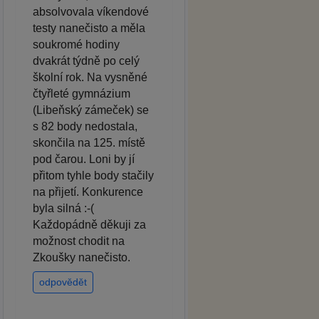
absolvovala víkendové
testy nanečisto a měla
soukromé hodiny
dvakrát týdně po celý
školní rok. Na vysněné
čtyřleté gymnázium
(Libeňský zámeček) se
s 82 body nedostala,
skončila na 125. místě
pod čarou. Loni by jí
přitom tyhle body stačily
na přijetí. Konkurence
byla silná :-(
Každopádně děkuji za
možnost chodit na
Zkoušky nanečisto.
odpovědět