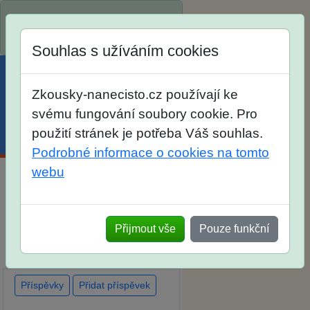
Spustili jsme přihlašování na
školní rok 2026/2027!
Souhlas s užíváním cookies
Zkousky-nanecisto.cz používají ke
svému fungování soubory cookie. Pro
použití stránek je potřeba Váš souhlas.
Menu
Účet
Košík
Podrobné informace o cookies na tomto
webu
Diskuse Jak jste dopadli u
zkoušek na SŠ? Vaše ohlasy
Přijmout vše
Pouze funkční
po skutečných přijímacích
zkouškách
Příspěvky
Přidat příspěvek