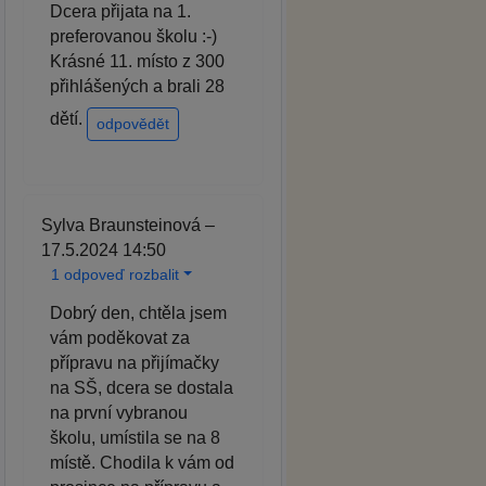
Dcera přijata na 1.
preferovanou školu :-)
Krásné 11. místo z 300
přihlášených a brali 28
dětí.
odpovědět
Sylva Braunsteinová –
17.5.2024 14:50
1 odpoveď rozbalit
Dobrý den, chtěla jsem
vám poděkovat za
přípravu na přijímačky
na SŠ, dcera se dostala
na první vybranou
školu, umístila se na 8
místě. Chodila k vám od