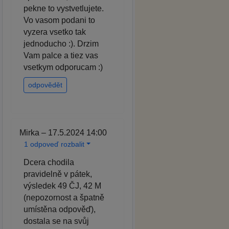
pekne to vystvetlujete.
Vo vasom podani to
vyzera vsetko tak
jednoducho :). Drzim
Vam palce a tiez vas
vsetkym odporucam :)
odpovědět
Mirka – 17.5.2024 14:00
1 odpoveď rozbalit
Dcera chodila
pravidelně v pátek,
výsledek 49 ČJ, 42 M
(nepozornost a špatně
umístěna odpověď),
dostala se na svůj