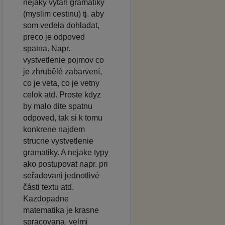
nejaky vytah gramatiky
(myslim cestinu) tj. aby
som vedela dohladat,
preco je odpoved
spatna. Napr.
vystvetlenie pojmov co
je zhrubělé zabarvení,
co je veta, co je vetny
celok atd. Proste kdyz
by malo dite spatnu
odpoved, tak si k tomu
konkrene najdem
strucne vystvetlenie
gramatiky. A nejake typy
ako postupovat napr. pri
seřadovani jednotlivé
části textu atd.
Kazdopadne
matematika je krasne
spracovana, velmi