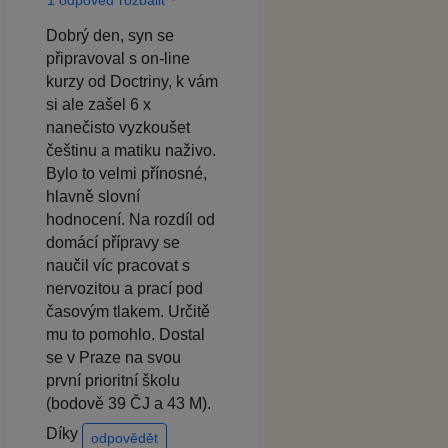
Dobrý den, syn se
připravoval s on-line
kurzy od Doctriny, k vám
si ale zašel 6 x
nanečisto vyzkoušet
češtinu a matiku naživo.
Bylo to velmi přínosné,
hlavně slovní
hodnocení. Na rozdíl od
domácí přípravy se
naučil víc pracovat s
nervozitou a prací pod
časovým tlakem. Určitě
mu to pomohlo. Dostal
se v Praze na svou
první prioritní školu
(bodově 39 ČJ a 43 M).
Díky
odpovědět