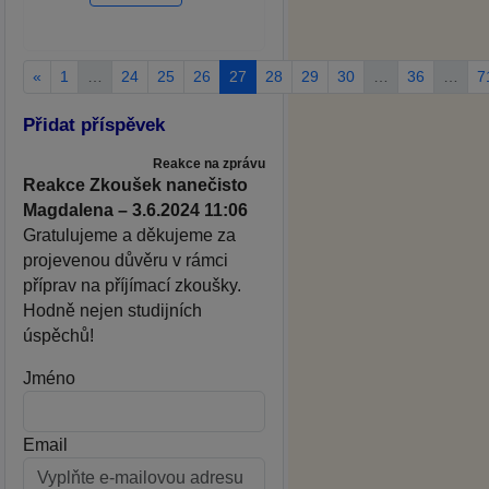
«
1
…
24
25
26
27
28
29
30
…
36
…
7
Přidat příspěvek
Reakce na zprávu
Reakce Zkoušek nanečisto
Magdalena – 3.6.2024 11:06
Gratulujeme a děkujeme za
projevenou důvěru v rámci
příprav na příjímací zkoušky.
Hodně nejen studijních
úspěchů!
Jméno
Email