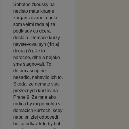
Sobotne zkousky na
necisto mate krasne
zorganizovane a bola
som velmi rada aj za
podklady co dcera
dostala. Domace kurzy
navstevoval syn (4r) aj
dcera (7r). Je to
narocne, dlhe a nejako
sme stagnovali. To
detom asi uplne
nesadlo, nebavilo ich to.
Skoda, ze nemate viac
prezecnych kurzov na
Prahe 9. Za mna ako
rodica by mi pomohlo v
domacich kurzoch, keby
napr. pri zlej odpovedi
bol aj odkaz kde by bol