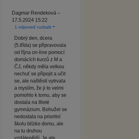
Dagmar Rendeková –
17.5.2024 15:22
1 odpoveď rozbalit
Dobrý den, dcera
(5.třída) se připravovala
od října on-line pomocí
domácích kurzů z M a
ČJ, někdy měla velkou
nechuť se připojit a učit
se, ale naštěstí vytrvala
a myslím, že ji to velmi
pomohlo k tomu, aby se
dostala na 8leté
gymnázium. Bohužel se
nedostala na prioritní
školu blízko domu, ale
na tu druhou
vzdálenější. Je ale