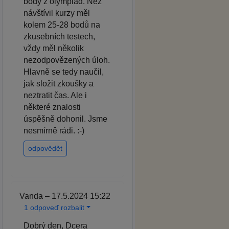
body z olympiád. Než
návštívil kurzy měl
kolem 25-28 bodů na
zkusebních testech,
vždy měl několik
nezodpovězených úloh.
Hlavně se tedy naučil,
jak složit zkoušky a
neztratit čas. Ale i
některé znalosti
úspěšně dohonil. Jsme
nesmírně rádi. :-)
odpovědět
Vanda – 17.5.2024 15:22
1 odpoveď rozbalit
Dobrý den, Dcera