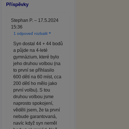
Příspěvky
Stephan P. – 17.5.2024
15:36
1 odpoveď rozbalit
Syn dostal 44 + 44 bodů
a půjde na 4-leté
gymnázium, které bylo
jeho druhou volbou (na
to první se příhlasilo
600 dětí na 60 míst, cca
200 dětí ho mělo jako
první volbu). S tou
druhou volbou jsme
naprosto spokojení,
věděli jsem, že ta první
nebude garantovaná,
navíc když syn neměl