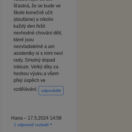
šťastná, že se bude ve
škole konečně učit
(doufáme) a nikoliv
každý den řešit
nevhodné chování dětí,
které jsou
nezvladatelné a ani
asistentky si s nimi neví
rady. Smutný dopad
inkluze. Velký díky za
hezkou výuku a všem
přeji úspěch ve
vzdělávání.
odpovědět
Hana – 17.5.2024 14:58
1 odpoveď rozbalit