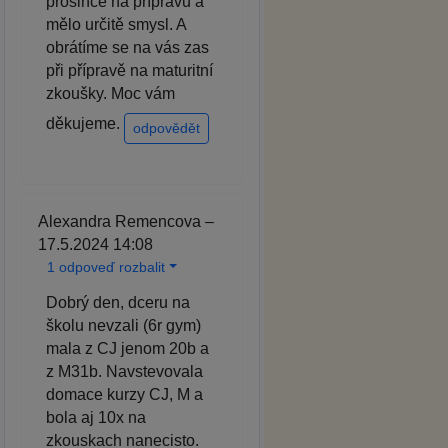
prosince na přípravu a
mělo určitě smysl. A
obrátíme se na vás zas
při přípravě na maturitní
zkoušky. Moc vám
děkujeme.
odpovědět
Alexandra Remencova –
17.5.2024 14:08
1 odpoveď rozbalit
Dobrý den, dceru na
školu nevzali (6r gym)
mala z CJ jenom 20b a
z M31b. Navstevovala
domace kurzy CJ, M a
bola aj 10x na
zkouskach nanecisto.