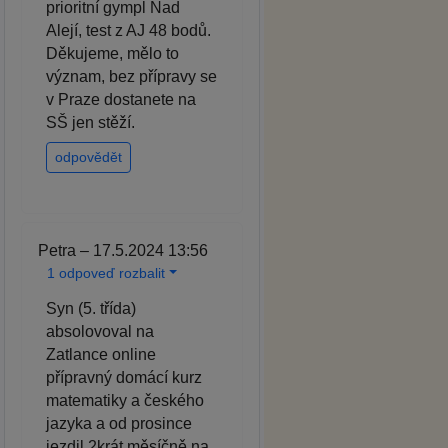
prioritní gympl Nad
Alejí, test z AJ 48 bodů.
Děkujeme, mělo to
význam, bez přípravy se
v Praze dostanete na
SŠ jen stěží.
odpovědět
Petra – 17.5.2024 13:56
1 odpoveď rozbalit
Syn (5. třída)
absolovoval na
Zatlance online
přípravný domácí kurz
matematiky a českého
jazyka a od prosince
jezdil 2krát měsíčně na