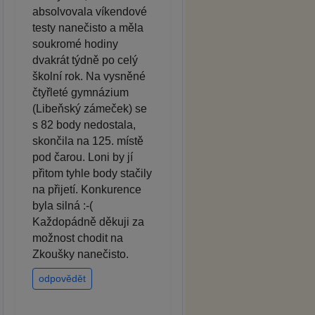
absolvovala víkendové
testy nanečisto a měla
soukromé hodiny
dvakrát týdně po celý
školní rok. Na vysněné
čtyřleté gymnázium
(Libeňský zámeček) se
s 82 body nedostala,
skončila na 125. místě
pod čarou. Loni by jí
přitom tyhle body stačily
na přijetí. Konkurence
byla silná :-(
Každopádně děkuji za
možnost chodit na
Zkoušky nanečisto.
odpovědět