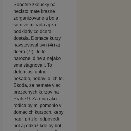
Sobotne zkousky na
necisto mate krasne
zorganizovane a bola
som velmi rada aj za
podklady co dcera
dostala. Domace kurzy
navstevoval syn (4r) aj
dcera (7r). Je to
narocne, dlhe a nejako
sme stagnovali. To
detom asi uplne
nesadlo, nebavilo ich to.
Skoda, ze nemate viac
prezecnych kurzov na
Prahe 9. Za mna ako
rodica by mi pomohlo v
domacich kurzoch, keby
napr. pri zlej odpovedi
bol aj odkaz kde by bol