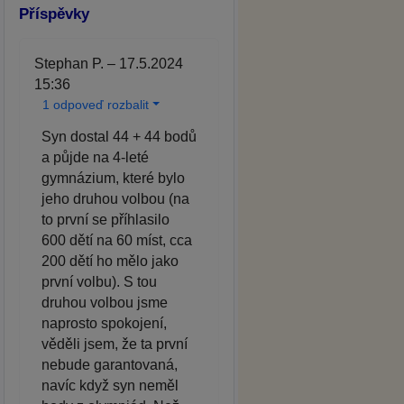
Příspěvky
Stephan P. – 17.5.2024
15:36
1 odpoveď rozbalit
Syn dostal 44 + 44 bodů
a půjde na 4-leté
gymnázium, které bylo
jeho druhou volbou (na
to první se příhlasilo
600 dětí na 60 míst, cca
200 dětí ho mělo jako
první volbu). S tou
druhou volbou jsme
naprosto spokojení,
věděli jsem, že ta první
nebude garantovaná,
navíc když syn neměl