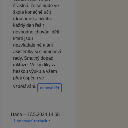
šťastná, že se bude ve
škole konečně učit
(doufáme) a nikoliv
každý den řešit
nevhodné chování dětí,
které jsou
nezvladatelné a ani
asistentky si s nimi neví
rady. Smutný dopad
inkluze. Velký díky za
hezkou výuku a všem
přeji úspěch ve
vzdělávání.
odpovědět
Hana – 17.5.2024 14:58
1 odpoveď rozbalit