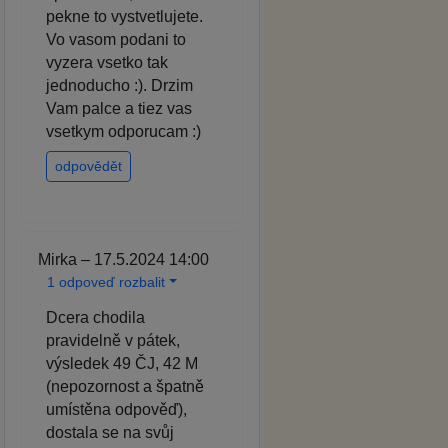
pekne to vystvetlujete.
Vo vasom podani to
vyzera vsetko tak
jednoducho :). Drzim
Vam palce a tiez vas
vsetkym odporucam :)
odpovědět
Mirka – 17.5.2024 14:00
1 odpoveď rozbalit
Dcera chodila
pravidelně v pátek,
výsledek 49 ČJ, 42 M
(nepozornost a špatně
umístěna odpověď),
dostala se na svůj