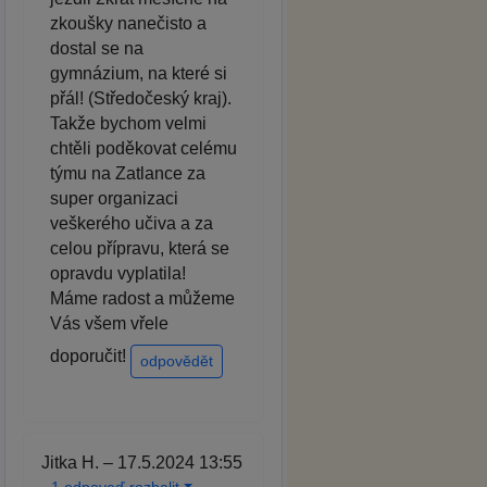
zkoušky nanečisto a
dostal se na
gymnázium, na které si
přál! (Středočeský kraj).
Takže bychom velmi
chtěli poděkovat celému
týmu na Zatlance za
super organizaci
veškerého učiva a za
celou přípravu, která se
opravdu vyplatila!
Máme radost a můžeme
Vás všem vřele
doporučit!
odpovědět
Jitka H. – 17.5.2024 13:55
1 odpoveď rozbalit