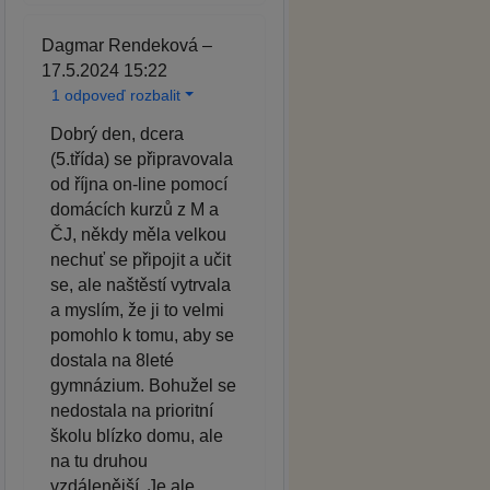
Dagmar Rendeková –
17.5.2024 15:22
1 odpoveď rozbalit
Dobrý den, dcera
(5.třída) se připravovala
od října on-line pomocí
domácích kurzů z M a
ČJ, někdy měla velkou
nechuť se připojit a učit
se, ale naštěstí vytrvala
a myslím, že ji to velmi
pomohlo k tomu, aby se
dostala na 8leté
gymnázium. Bohužel se
nedostala na prioritní
školu blízko domu, ale
na tu druhou
vzdálenější. Je ale