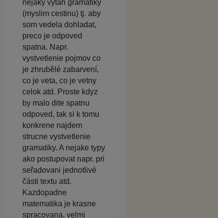
nejaky vytah gramatiky
(myslim cestinu) tj. aby
som vedela dohladat,
preco je odpoved
spatna. Napr.
vystvetlenie pojmov co
je zhrubělé zabarvení,
co je veta, co je vetny
celok atd. Proste kdyz
by malo dite spatnu
odpoved, tak si k tomu
konkrene najdem
strucne vystvetlenie
gramatiky. A nejake typy
ako postupovat napr. pri
seřadovani jednotlivé
části textu atd.
Kazdopadne
matematika je krasne
spracovana, velmi