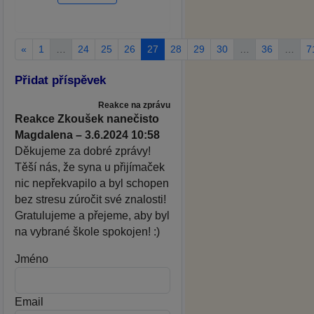
«
1
…
24
25
26
27
28
29
30
…
36
…
7
Přidat příspěvek
Reakce na zprávu
Reakce Zkoušek nanečisto
Magdalena – 3.6.2024 10:58
Děkujeme za dobré zprávy!
Těší nás, že syna u přijímaček
nic nepřekvapilo a byl schopen
bez stresu zúročit své znalosti!
Gratulujeme a přejeme, aby byl
na vybrané škole spokojen! :)
Jméno
Email