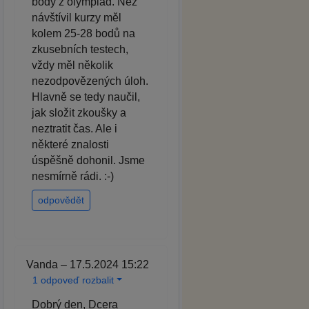
body z olympiád. Než
návštívil kurzy měl
kolem 25-28 bodů na
zkusebních testech,
vždy měl několik
nezodpovězených úloh.
Hlavně se tedy naučil,
jak složit zkoušky a
neztratit čas. Ale i
některé znalosti
úspěšně dohonil. Jsme
nesmírně rádi. :-)
odpovědět
Vanda – 17.5.2024 15:22
1 odpoveď rozbalit
Dobrý den, Dcera