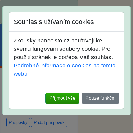
Spustili jsme přihlašování na
školní rok 2026/2027!
Souhlas s užíváním cookies
Zkousky-nanecisto.cz používají ke
svému fungování soubory cookie. Pro
použití stránek je potřeba Váš souhlas.
Menu
Účet
Košík
Podrobné informace o cookies na tomto
webu
Diskuse Jak jste dopadli u
zkoušek na SŠ? Vaše ohlasy
Přijmout vše
Pouze funkční
po skutečných přijímacích
zkouškách
Příspěvky
Přidat příspěvek