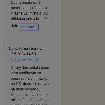
Dcera přijata na 1.
preferovanou školu :-)
Krásné 11. místo z 300
přihlášených a brali 28
dětí.
odpovědět
Sylva Braunsteinová –
17.5.2024 14:50
1 odpoveď rozbalit
Dobrý den, chtěla jsem
vám poděkovat za
přípravu na přijímačky
na SŠ, dcera se dostala
na první vybranou
školu, umístila se na 8
místě. Chodila k vám od