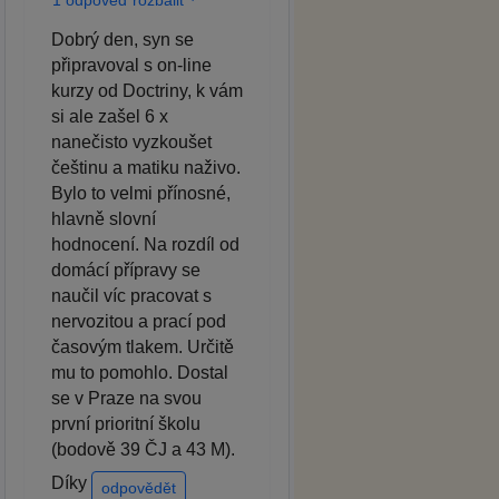
Dobrý den, syn se
připravoval s on-line
kurzy od Doctriny, k vám
si ale zašel 6 x
nanečisto vyzkoušet
češtinu a matiku naživo.
Bylo to velmi přínosné,
hlavně slovní
hodnocení. Na rozdíl od
domácí přípravy se
naučil víc pracovat s
nervozitou a prací pod
časovým tlakem. Určitě
mu to pomohlo. Dostal
se v Praze na svou
první prioritní školu
(bodově 39 ČJ a 43 M).
Díky
odpovědět