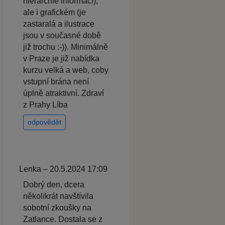
hierarchie informací),
ale i grafickém (je
zastaralá a ilustrace
jsou v současné době
již trochu :-)). Minimálně
v Praze je již nabídka
kurzu velká a web, coby
vstupní brána není
úplně atraktivní. Zdraví
z Prahy Líba
odpovědět
Lenka – 20.5.2024 17:09
Dobrý den, dcera
několikrát navštívila
sobotní zkoušky na
Zatlance. Dostala se z