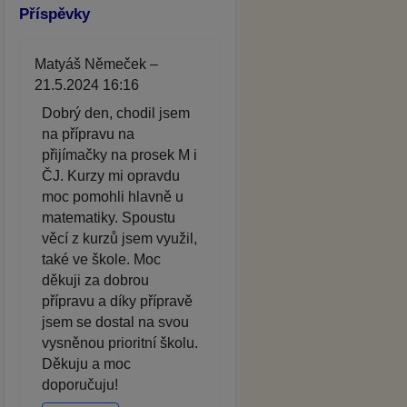
Příspěvky
Matyáš Němeček –
21.5.2024 16:16
Dobrý den, chodil jsem
na přípravu na
přijímačky na prosek M i
ČJ. Kurzy mi opravdu
moc pomohli hlavně u
matematiky. Spoustu
věcí z kurzů jsem využil,
také ve škole. Moc
děkuji za dobrou
přípravu a díky přípravě
jsem se dostal na svou
vysněnou prioritní školu.
Děkuju a moc
doporučuju!