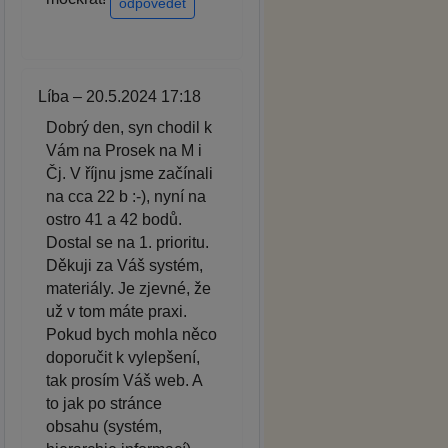
odpovědět
Líba – 20.5.2024 17:18
Dobrý den, syn chodil k
Vám na Prosek na M i
Čj. V říjnu jsme začínali
na cca 22 b :-), nyní na
ostro 41 a 42 bodů.
Dostal se na 1. prioritu.
Děkuji za Váš systém,
materiály. Je zjevné, že
už v tom máte praxi.
Pokud bych mohla něco
doporučit k vylepšení,
tak prosím Váš web. A
to jak po stránce
obsahu (systém,