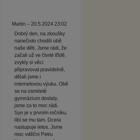
Martin – 20.5.2024 23:02
Dobrý den, na zkoušky
nanečisto chodili obě
naše děti. Jsme rádi, že
začali už ve čtvrté třídě,
zvykly si věci
připravovat pravidelně,
dělali jsme i
internetovou výuku. Obě
se na osmileté
gymnázium dostaly,
jsme za to moc rádi.
Syn je v prvním ročníku,
líbí se mu tam. Dcera
nastupuje letos. Jsme
moc vděčni Petru