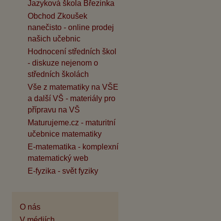
Jazyková škola Březinka
Obchod Zkoušek
nanečisto - online prodej
našich učebnic
Hodnocení středních škol
- diskuze nejenom o
středních školách
Vše z matematiky na VŠE
a další VŠ - materiály pro
přípravu na VŠ
Maturujeme.cz - maturitní
učebnice matematiky
E-matematika - komplexní
matematický web
E-fyzika - svět fyziky
O nás
V médiích