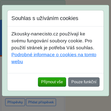
Spustili jsme přihlašování na
školní rok 2026/2027!
Souhlas s užíváním cookies
Zkousky-nanecisto.cz používají ke
svému fungování soubory cookie. Pro
použití stránek je potřeba Váš souhlas.
Menu
Účet
Košík
Podrobné informace o cookies na tomto
webu
Diskuse Jak jste dopadli u
zkoušek na SŠ? Vaše ohlasy
Přijmout vše
Pouze funkční
po skutečných přijímacích
zkouškách
Příspěvky
Přidat příspěvek