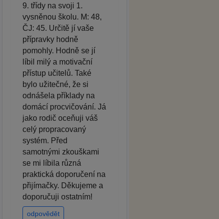
9. třídy na svoji 1.
vysněnou školu. M: 48,
ČJ: 45. Určitě jí vaše
přípravky hodně
pomohly. Hodně se jí
líbil milý a motivační
přístup učitelů. Také
bylo užitečné, že si
odnášela příklady na
domácí procvičování. Já
jako rodič oceňuji váš
celý propracovaný
systém. Před
samotnými zkouškami
se mi líbila různá
praktická doporučení na
přijímačky. Děkujeme a
doporučuji ostatním!
odpovědět