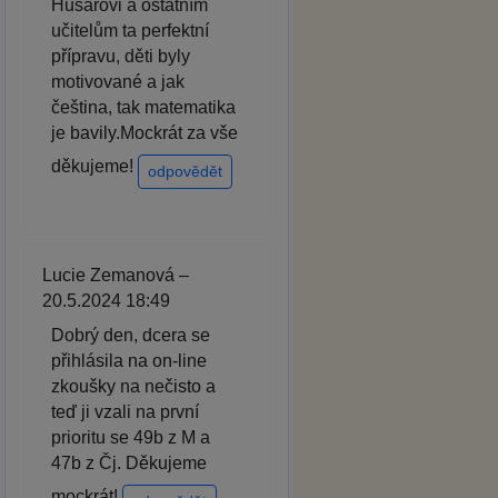
Husarovi a ostatním
učitelům ta perfektní
přípravu, děti byly
motivované a jak
čeština, tak matematika
je bavily.Mockrát za vše
děkujeme!
odpovědět
Lucie Zemanová –
20.5.2024 18:49
Dobrý den, dcera se
přihlásila na on-line
zkoušky na nečisto a
teď ji vzali na první
prioritu se 49b z M a
47b z Čj. Děkujeme
mockrát!