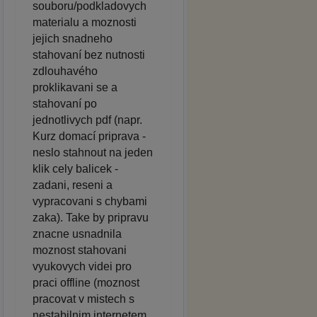
souboru/podkladovych
materialu a moznosti
jejich snadneho
stahovaní bez nutnosti
zdlouhavého
proklikavani se a
stahovaní po
jednotlivych pdf (napr.
Kurz domací priprava -
neslo stahnout na jeden
klik cely balicek -
zadani, reseni a
vypracovani s chybami
zaka). Take by pripravu
znacne usnadnila
moznost stahovani
vyukovych videi pro
praci offline (moznost
pracovat v mistech s
nestabilnim internetem,