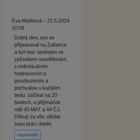
Eva Malíková – 21.5.2024
10:06
Dobrý den, syn se
připravoval na Zatlance
a byl moc spokojen se
způsobem vysvětlování,
s individuálním
hodnocením a
povzbuzením a
pochvalou v každém
testu. začínal na 20
bodech, u přijímaček
měl 45 MAT a 44 ČJ.
Děkuji za vše, děláte
svou práci dobře.
odpovědět