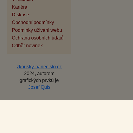
Kariéra
Diskuse
Obchodní podmínky
Podmínky užívání webu
Ochrana osobních údajů
Odběr novinek
zkousky-nanecisto.cz
2024, autorem
grafických prvků je
Josef Quis