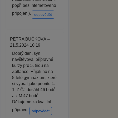
popř. bez internetoveho
pripojeni).
odpovědět
PETRA BUČKOVÁ –
21.5.2024 10:19
Dobrý den, syn
navštěvoval přípravné
kurzy pro 5. třídu na
Zatlance. Přijali ho na
8-leté gymnázium, které
si vybral jako prioritu č.
1. Z ČJ dosáhl 46 bodů
a z M 47 bodů.
Děkujeme za kvalitní
přípravu!
odpovědět