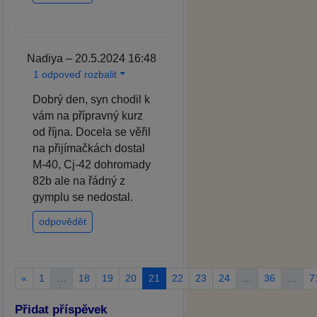
Nadiya – 20.5.2024 16:48
1 odpoveď rozbalit
Dobrý den, syn chodil k
vám na přípravný kurz
od října. Docela se věřil
na přijímačkách dostal
M-40, Cj-42 dohromady
82b ale na řádný z
gymplu se nedostal.
odpovědět
«
1
…
18
19
20
21
22
23
24
…
36
…
7
Přidat příspěvek