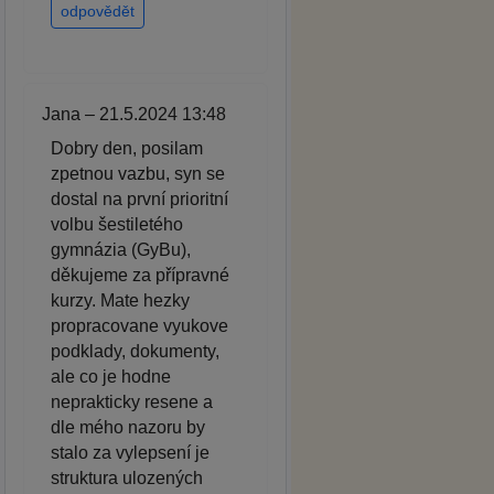
odpovědět
Jana – 21.5.2024 13:48
Dobry den, posilam
zpetnou vazbu, syn se
dostal na první prioritní
volbu šestiletého
gymnázia (GyBu),
děkujeme za přípravné
kurzy. Mate hezky
propracovane vyukove
podklady, dokumenty,
ale co je hodne
neprakticky resene a
dle mého nazoru by
stalo za vylepsení je
struktura ulozených