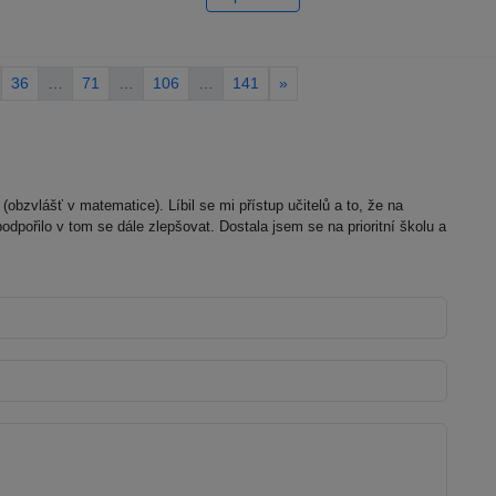
36
…
71
…
106
…
141
»
obzvlášť v matematice). Líbil se mi přístup učitelů a to, že na
dpořilo v tom se dále zlepšovat. Dostala jsem se na prioritní školu a