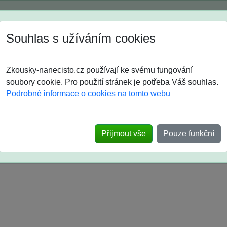
Spustili jsme přihlašování na školní rok 2026/2027!
Souhlas s užíváním cookies
Jak si vybrat
Časté dotazy
Zkousky-nanecisto.cz používají ke svému fungování
8. třída
9. třída
střední
maturanti
soutěže
prázdniny
soubory cookie. Pro použití stránek je potřeba Váš souhlas.
Podrobné informace o cookies na tomto webu
k na SŠ? Vaše ohlasy po skutečných přijímací
Přijmout vše
Pouze funkční