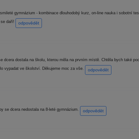
smileté gymnázium - kombinace dlouhodobý kurz, on-line nauka i sobotní te
 se daří!
odpovědět
dcera dostala na školu, kterou měla na prvním místě. Chtěla bych také poděk
 mělo vypadat ve školství. Děkujeme moc za vše.
odpovědět
by se dcera nedostala na 8-leté gymnázium.
odpovědět