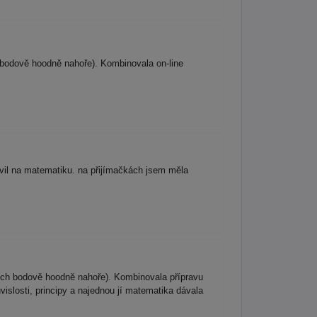
h bodově hoodně nahoře). Kombinovala on-line
avil na matematiku. na přijímačkách jsem měla
ziích bodově hoodně nahoře). Kombinovala přípravu
islosti, principy a najednou jí matematika dávala