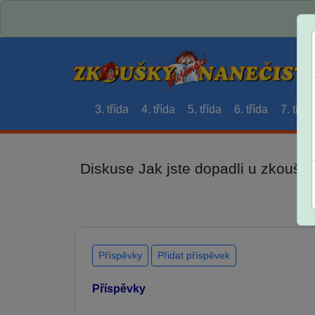
3. třída
4. třída
5. třída
6. třída
7. třída
Diskuse Jak jste dopadli u zkouše
Příspěvky
Přidat příspěvek
Příspěvky