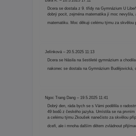
Bára K. – 20.5.2025 17:11
Dcera se dostala z 9. třídy na Gymnázium U Libeňs
dobrý pocit, zejména matematika jí moc nevyšla, al
matematiku. Moc děkuji celému týmu za skvělou p
Jelínková – 20.5.2025 11:13
Dcera se hlásila na šestileté gymnázium a chodila
nakonec se dostala na Gymnázium Budějovická, což 
Ngoc Trang Dang – 19.5.2025 11:41
Dobrý den, ráda bych se s Vámi podělila o radost
49 bodů z českého jazyka. Umístila se na prvním
a celému týmu Zkoušek nanečisto za skvělou příp
dceři, ale i mnoha dalším dětem zvládnout přijím