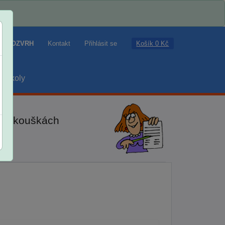
Košík 0 Kč
ROZVRH
Kontakt
Přihlásit se
školy
ch zkouškách