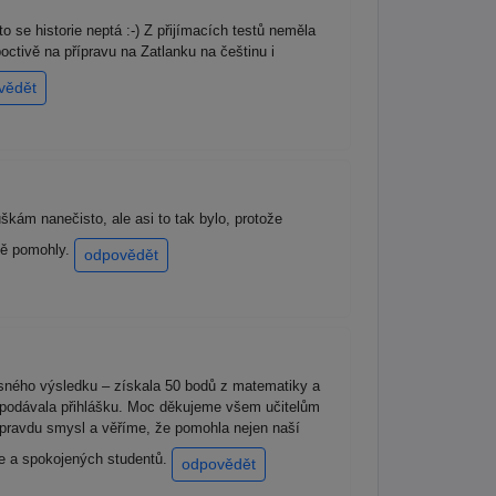
 se historie neptá :-) Z přijímacích testů neměla
octivě na přípravu na Zatlanku na češtinu i
vědět
škám nanečisto, ale asi to tak bylo, protože
itě pomohly.
odpovědět
ásného výsledku – získala 50 bodů z matematiky a
 podávala přihlášku. Moc děkujeme všem učitelům
opravdu smysl a věříme, že pomohla nejen naší
ie a spokojených studentů.
odpovědět