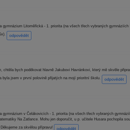
 na gymnázium Litoměřická - 1. priorita (na všech třech vybraných gymnáziíc
(5x).
odpovědět
m, chtěla bych poděkovat hlavně Jakubovi Havránkovi, který mě skvěle připr
byla jsem v první polovině přijatých na mojí prioritní školu.
odpovědět
a na gymnázium v Čelákovicích - 1. priorita (na všech třech vybraných gymná
atematiky Na Zatlance. Mohu jen doporučit, u p. učitele Husara pochopila souv
. Děkujeme za skvělou přípravu!
odpovědět