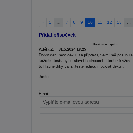
«
1
…
7
8
9
10
11
12
13
…
Přidat příspěvek
Reakce na zprávu
Adéla Z. – 31.5.2024 18:25
Dobrý den, moc děkuji za přípravu, velmi mě posunula (
každém testu bylo i slovní hodnocení, které mě vždy po
to hlavně díky vám. Jěště jednou mockrát děkuji.
Jméno
Email