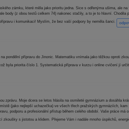
kého zámku, které měla jako prioritu jedna. Sice s odřenýma ušima, ale na to
e body (z obou testů celkem 74) nakonec stačily, a to je to hlavní. Chodila p
řípravu i komunikaci! Myslím, že bez vaší podpory by neměla šanci.
odpo
 na pondělní přípravu do Jinonic. Matematiku vnímala jako těžkou oproti zkou
byla priorita číslo 1. Systematická příprava v kurzu i online cvičení jí urč
nou zprávu. Moje dcera se letos hlásila na osmileté gymnázium a dosáhla kr
 místě (jako nejlepší uchazečka) ve všech třech pražských gymnáziích, kam
ravu, podporu a profesionální přístup během celého období. Vaše práce má 
ací zkoušky s jistotou a klidem. Přejeme Vám i nadále mnoho úspěchů, energ