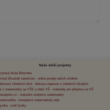
Naše další projekty
zyková škola Březinka
chod Zkoušek nanečisto - online prodej našich učebnic
dnocení středních škol - diskuze nejenom o středních školách
e z matematiky na VŠE a další VŠ - materiály pro přípravu na VŠ
turujeme.cz - maturitní učebnice matematiky
matematika - komplexní matematický web
yzika - svět fyziky