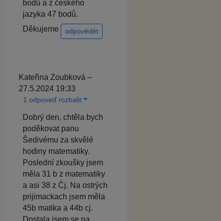
bodů a z českého
jazyka 47 bodů.
Děkujeme
odpovědět
Kateřina Zoubková –
27.5.2024 19:33
1 odpoveď rozbalit
Dobrý den, chtěla bych
poděkovat panu
Šedivému za skvělé
hodiny matematiky.
Poslední zkoušky jsem
měla 31 b z matematiky
a asi 38 z Čj. Na ostrých
prijimackach jsem měla
45b matika a 44b cj.
Dostala jsem se na