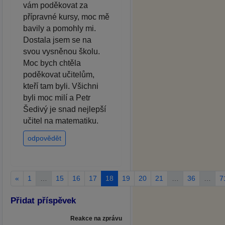
vám poděkovat za
přípravné kursy, moc mě
bavily a pomohly mi.
Dostala jsem se na
svou vysněnou školu.
Moc bych chtěla
poděkovat učitelům,
kteří tam byli. Všichni
byli moc milí a Petr
Šedivý je snad nejlepší
učitel na matematiku.
odpovědět
«
1
…
15
16
17
18
19
20
21
…
36
…
7
Přidat příspěvek
Reakce na zprávu