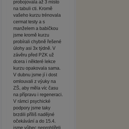
probojovala až 3 místo
na tabuli cti. Kromě
vašeho kurzu trénovala
cermat testy a s
manželem a babičkou
jsme kromě kurzu
probírali chybně řešené
úlohy asi 3x týdně. V
závěru před PZK už
dcera i některé lekce
kurzu opakovala sama.
V dubnu jsme jí i dost
omlouvali z výuky na
ZŠ, aby měla víc času
na přípravu i regeneraci.
V rámci psychické
podpory jsme taky
brzdili příliš nadějné
očekávání a do 15.4.
jsme vůbec neprohlířeli