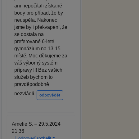
ani nepočítali získané
body pro případ, že by
neuspěla. Nakonec
jsme byli překvapení, že
se dostala na
preferované 6-leté
gymnázium na 13-15
místě. Moc děkujeme za
váš výborný systém
přípravy !!! Bez vašich
služeb bychom to
pravděpodobně
nezvládli.
odpovědět
Amelie S. – 29.5.2024
21:36
1 odpoveď rozbalit