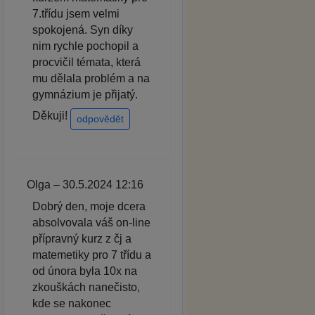
7.třídu jsem velmi
spokojená. Syn díky
nim rychle pochopil a
procvičil témata, která
mu dělala problém a na
gymnázium je přijatý.
Děkuji!
odpovědět
Olga – 30.5.2024 12:16
Dobrý den, moje dcera
absolvovala váš on-line
přípravný kurz z čj a
matemetiky pro 7 třídu a
od února byla 10x na
zkouškách nanečisto,
kde se nakonec