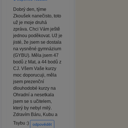
Dobrý den, týme
Zkoušek nanečisto, toto
už je moje druhá
zpráva. Chci Vám ještě
jednou poděkovat. Už je
jisté, že jsem se dostala
na vysněné gymnázium
(GYBU). Měla jsem 47
bodů z Mat, a 44 bodů z
CJ. Všem Vaše kurzy
moc doporucuji, měla
jsem prezenční
dlouhodobé kurzy na
Ohradní a nesetkala
jsem se s učitelem,
který by nebyl milý.
Zdravím Báru, Kubu a
Tsybu :)
odpovědět