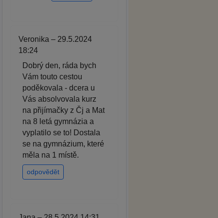
Veronika – 29.5.2024
18:24
Dobrý den, ráda bych
Vám touto cestou
poděkovala - dcera u
Vás absolvovala kurz
na přijímačky z Čj a Mat
na 8 letá gymnázia a
vyplatilo se to! Dostala
se na gymnázium, které
měla na 1 místě.
odpovědět
Jana – 28.5.2024 14:31