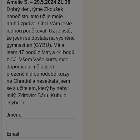
Amelie S. – 29.5.2024 21:36
Dobrý den, týme Zkoušek
nanečisto, toto už je moje
druhá zpráva. Chci Vám ještě
jednou poděkovat. Už je jisté,
že jsem se dostala na vysněné
gymnázium (GYBU). Měla
jsem 47 bodů z Mat, a 44 bodů
z CJ. Všem Vaše kurzy moc
doporucuji, měla jsem
prezenční dlouhodobé kurzy
na Ohradní a nesetkala jsem
se s učitelem, který by nebyl
milý. Zdravím Báru, Kubu a
Tsybu :)
Jméno
Email