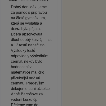
Dobrý den, děkujeme
za pomoc s přípravou
na 8leté gymnázium,
která se vyplatila a
dcera byla přijata.
Dcera absolvovala
dlouhodobý kurz čj i mat
a 12 testů nanečisto.
Výsledky testů
odpovídaly výsledkům
cermat, někdy bylo
hodnocení v
matematice maličko
příznivější než od
cermatu. Především
děkujeme paní učitelce
Anně Bartošové za
vedení kurzu čj.
Přejeme vám do