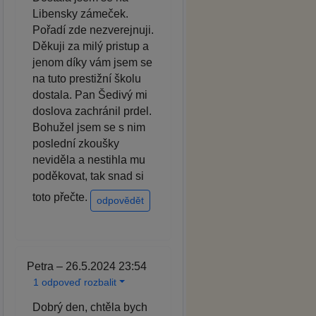
Libensky zámeček.
Pořadí zde nezverejnuji.
Děkuji za milý pristup a
jenom díky vám jsem se
na tuto prestižní školu
dostala. Pan Šedivý mi
doslova zachránil prdel.
Bohužel jsem se s nim
poslední zkoušky
neviděla a nestihla mu
poděkovat, tak snad si
toto přečte.
odpovědět
Petra – 26.5.2024 23:54
1 odpoveď rozbalit
Dobrý den, chtěla bych