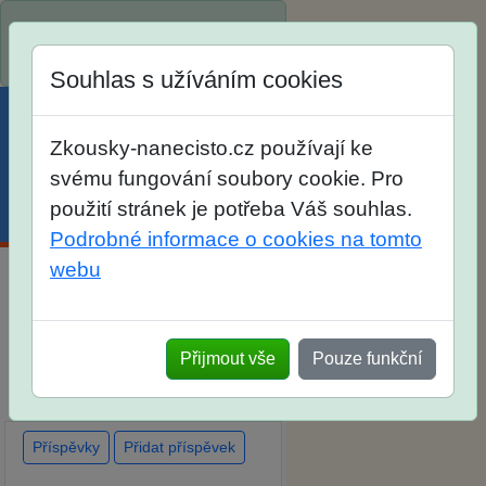
Spustili jsme přihlašování na
školní rok 2026/2027!
Souhlas s užíváním cookies
Zkousky-nanecisto.cz používají ke
svému fungování soubory cookie. Pro
použití stránek je potřeba Váš souhlas.
Menu
Účet
Košík
Podrobné informace o cookies na tomto
webu
Diskuse Jak jste dopadli u
zkoušek na SŠ? Vaše ohlasy
Přijmout vše
Pouze funkční
po skutečných přijímacích
zkouškách
Příspěvky
Přidat příspěvek