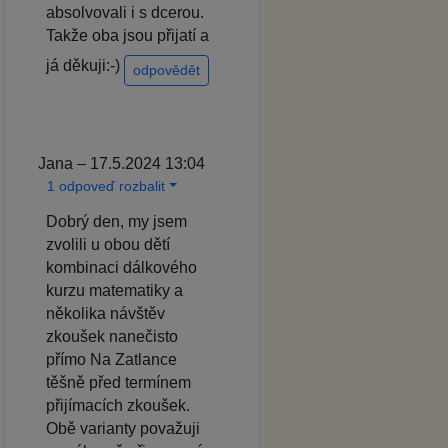
absolvovali i s dcerou.
Takže oba jsou přijatí a
já děkuji:-)
odpovědět
Jana – 17.5.2024 13:04
1 odpoveď rozbalit
Dobrý den, my jsem
zvolili u obou dětí
kombinaci dálkového
kurzu matematiky a
několika návštěv
zkoušek nanečisto
přímo Na Zatlance
těšně před termínem
přijímacích zkoušek.
Obě varianty považuji