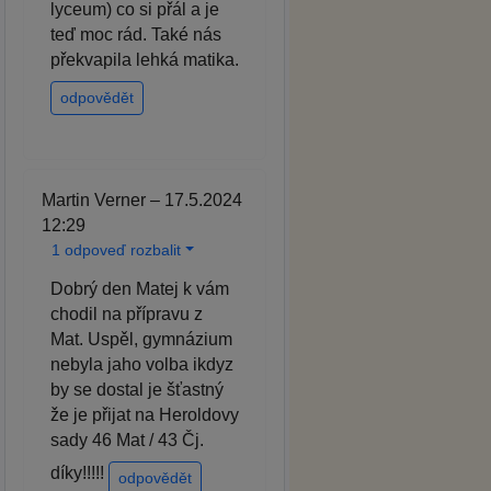
lyceum) co si přál a je
teď moc rád. Také nás
překvapila lehká matika.
odpovědět
Martin Verner – 17.5.2024
12:29
1 odpoveď rozbalit
Dobrý den Matej k vám
chodil na přípravu z
Mat. Uspěl, gymnázium
nebyla jaho volba ikdyz
by se dostal je šťastný
že je přijat na Heroldovy
sady 46 Mat / 43 Čj.
díky!!!!!
odpovědět