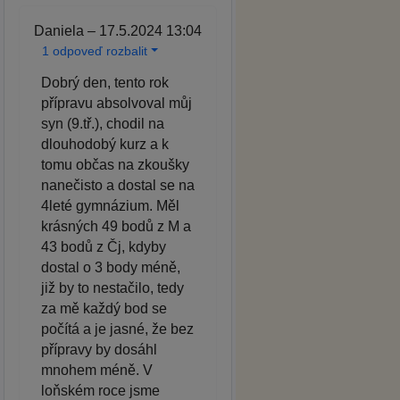
Daniela – 17.5.2024 13:04
1 odpoveď rozbalit
Dobrý den, tento rok
přípravu absolvoval můj
syn (9.tř.), chodil na
dlouhodobý kurz a k
tomu občas na zkoušky
nanečisto a dostal se na
4leté gymnázium. Měl
krásných 49 bodů z M a
43 bodů z Čj, kdyby
dostal o 3 body méně,
již by to nestačilo, tedy
za mě každý bod se
počítá a je jasné, že bez
přípravy by dosáhl
mnohem méně. V
loňském roce jsme