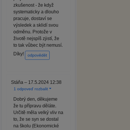
zkušenost - že když
systematicky a dlouho
pracuje, dostaví se
výsledek a sklidí svou
odměnu. Protože v
životě nejspíš zjistí, že
to tak vůbec být nemusí.
Díky!
odpovědět
Stáňa – 17.5.2024 12:38
1 odpoveď rozbalit
Dobrý den, děkujeme
že tu přípravu děláte.
Určitě měla velký vliv na
to, že se syn se dostal
na školu (Ekonomické