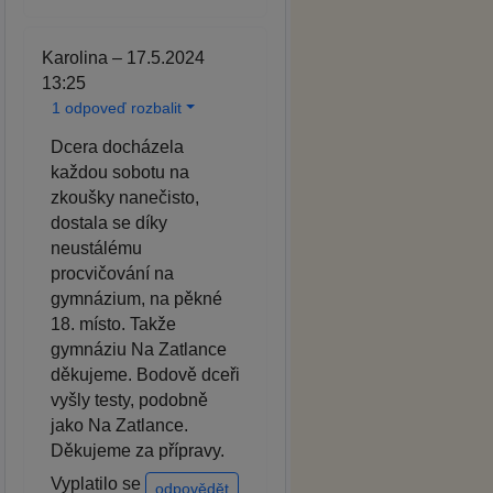
Karolina – 17.5.2024
13:25
1 odpoveď rozbalit
Dcera docházela
každou sobotu na
zkoušky nanečisto,
dostala se díky
neustálému
procvičování na
gymnázium, na pěkné
18. místo. Takže
gymnáziu Na Zatlance
děkujeme. Bodově dceři
vyšly testy, podobně
jako Na Zatlance.
Děkujeme za přípravy.
Vyplatilo se
odpovědět