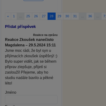
«
1
…
25
26
27
28
29
30
31
…
36
…
7
Přidat příspěvek
Reakce na zprávu
Reakce Zkoušek nanečisto
Magdalena – 29.5.2024 15:11
Jsme moc rádi, že byl syn u
přijímacích zkoušek úspěšný! :)
Bylo super vidět, jak se během
příprav zlepšuje, přijetí si
zaslouží! Přejeme, aby ho
studiu nadále bavilo a pěkné
léto!
Jméno