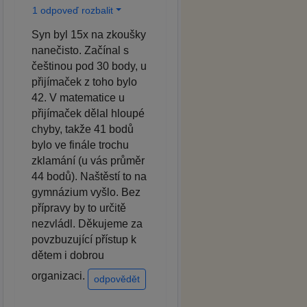
1 odpoveď rozbalit
Syn byl 15x na zkoušky
nanečisto. Začínal s
češtinou pod 30 body, u
přijímaček z toho bylo
42. V matematice u
přijímaček dělal hloupé
chyby, takže 41 bodů
bylo ve finále trochu
zklamání (u vás průměr
44 bodů). Naštěstí to na
gymnázium vyšlo. Bez
přípravy by to určitě
nezvládl. Děkujeme za
povzbuzující přístup k
dětem i dobrou
organizaci.
odpovědět