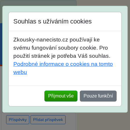
Spustili jsme přihlašování na
školní rok 2026/2027!
Souhlas s užíváním cookies
Zkousky-nanecisto.cz používají ke
svému fungování soubory cookie. Pro
použití stránek je potřeba Váš souhlas.
Menu
Účet
Košík
Podrobné informace o cookies na tomto
webu
Diskuse Jak jste dopadli u
zkoušek na SŠ? Vaše ohlasy
Přijmout vše
Pouze funkční
po skutečných přijímacích
zkouškách
Příspěvky
Přidat příspěvek