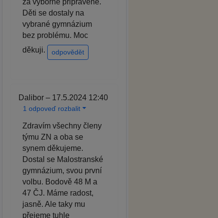
za výborně připravené.
Děti se dostaly na
vybrané gymnázium
bez problému. Moc
děkuji.
odpovědět
Dalibor – 17.5.2024 12:40
1 odpoveď rozbalit
Zdravím všechny členy
týmu ZN a oba se
synem děkujeme.
Dostal se Malostranské
gymnázium, svou první
volbu. Bodově 48 M a
47 ČJ. Máme radost,
jasně. Ale taky mu
přejeme tuhle