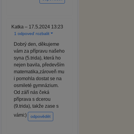
Katka – 17.5.2024 13:23
1 odpoveď rozbalit
Dobrý den, děkujeme
vám za přípravu našeho
syna (5.trida), která ho
nejen bavila, především
matematika,zároveň mu
i pomohla dostat se na
osmileté gymnázium.
Od září nás čeká
příprava s dcerou
(9.trida), takže zase s
vámi:)
odpovědět