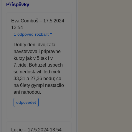
Příspěvky
Eva Gomboš – 17.5.2024
13:54
1 odpoveď rozbalit
Dobry den, dvojcata
navstevovali pripravne
kurzy jak v 5.tak i v
7.tride. Bohuzel uspech
se nedostavil, ted meli
33,31 a 27,36 bodu; co
na 6lety gympl nestacilo
ani nahodou.
odpovědět
Lucie – 17.5.2024 13:54