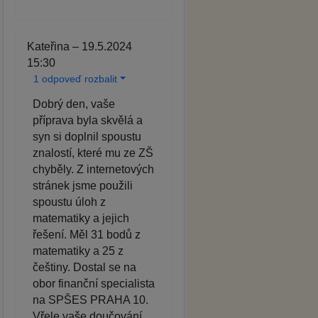
Kateřina – 19.5.2024
15:30
1 odpoveď rozbalit
Dobrý den, vaše
příprava byla skvělá a
syn si doplnil spoustu
znalostí, které mu ze ZŠ
chyběly. Z internetových
stránek jsme použili
spoustu úloh z
matematiky a jejich
řešení. Měl 31 bodů z
matematiky a 25 z
češtiny. Dostal se na
obor finanční specialista
na SPŠES PRAHA 10.
Vřele vaše doučování