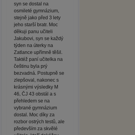
syn se dostal na
osmileté gymnázium,
stejně jako před 3 lety
jeho starší bratr. Moc
děkuji panu učiteli
Jakubovi, syn se každý
týden na úterky na
Zatlance upřímně těšil.
Taktéž paní učitelka na
češtinu byla prý
bezvadná. Postupně se
zlepšoval, nakonec s
krásnými výsledky M
46, ČJ 43 obstál a s
přehledem se na
vybrané gymnázium
dostal. Moc díky za
rozbor ostrých testů, ale
především za skvělé