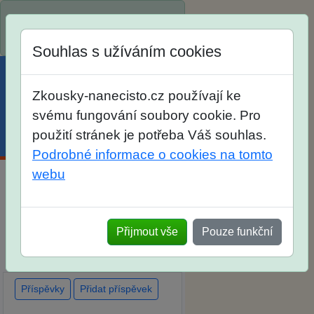
Spustili jsme přihlašování na
školní rok 2026/2027!
Souhlas s užíváním cookies
Zkousky-nanecisto.cz používají ke
svému fungování soubory cookie. Pro
použití stránek je potřeba Váš souhlas.
Menu
Účet
Košík
Podrobné informace o cookies na tomto
webu
Diskuse Jak jste dopadli u
zkoušek na SŠ? Vaše ohlasy
Přijmout vše
Pouze funkční
po skutečných přijímacích
zkouškách
Příspěvky
Přidat příspěvek