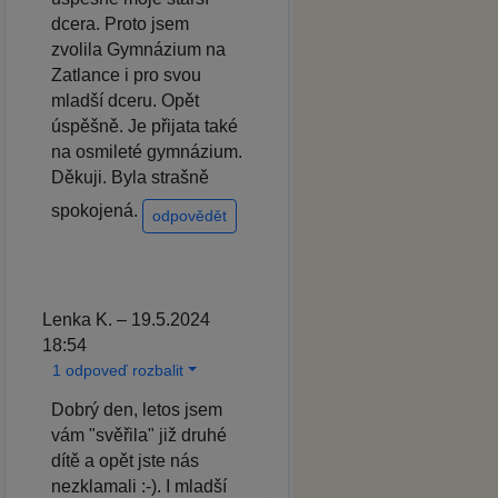
dcera. Proto jsem
zvolila Gymnázium na
Zatlance i pro svou
mladší dceru. Opět
úspěšně. Je přijata také
na osmileté gymnázium.
Děkuji. Byla strašně
spokojená.
odpovědět
Lenka K. – 19.5.2024
18:54
1 odpoveď rozbalit
Dobrý den, letos jsem
vám "svěřila" již druhé
dítě a opět jste nás
nezklamali :-). I mladší