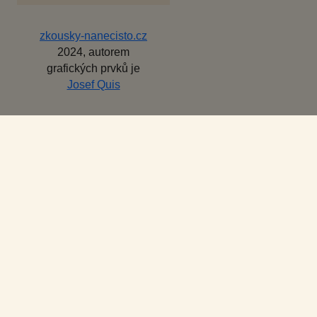
zkousky-nanecisto.cz
2024, autorem
grafických prvků je
Josef Quis