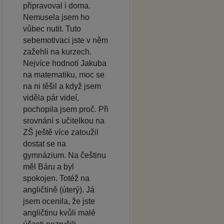
připravoval i doma.
Nemusela jsem ho
vůbec nutit. Tuto
sebemotivaci jste v něm
zažehli na kurzech.
Nejvíce hodnotí Jakuba
na matematiku, moc se
na ni těšil a když jsem
viděla pár videí,
pochopila jsem proč. Při
srovnání s učitelkou na
ZŠ ještě více zatoužil
dostat se na
gymnázium. Na češtinu
měl Báru a byl
spokojen. Totéž na
angličtině (úterý). Já
jsem ocenila, že jste
angličtinu kvůli malé