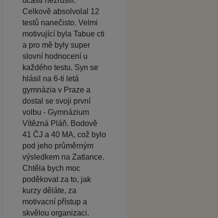
účasti nezrušili.
Celkově absolvolal 12
testů nanečisto. Velmi
motivující byla Tabue cti
a pro mě byly super
slovní hodnocení u
každého testu. Syn se
hlásil na 6-ti letá
gymnázia v Praze a
dostal se svoji první
volbu - Gymnázium
Vítězná Pláň. Bodově
41 ČJ a 40 MA, což bylo
pod jeho průměrným
výsledkem na Zatlance.
Chtěla bych moc
poděkovat za to, jak
kurzy děláte, za
motivacní přístup a
skvělou organizaci.