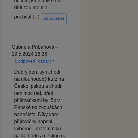
učitele, kteří dokážou
děti zaujmout a
pochválit :-)
odpovědět
Gabriela Přibáňová –
19.5.2024 18:26
1 odpoveď rozbalit
Dobrý den, syn chodil
na dlouhodobý kurz na
Českolipskou a chodil
tam moc rád, před
přijímačkami byl 5x v
Panské na zkouškách
nanečisto. Díky vám
přijímačky napsal
výborně - matematiku
na 40 bodů a češtinu na