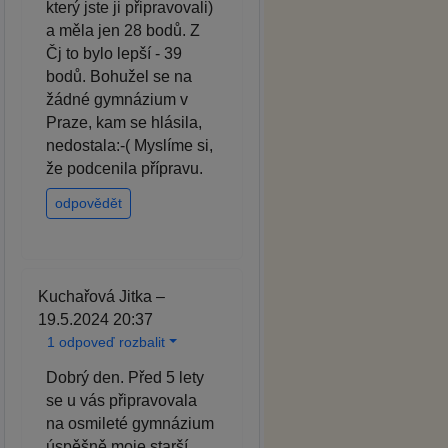
který jste ji připravovali)
a měla jen 28 bodů. Z
Čj to bylo lepší - 39
bodů. Bohužel se na
žádné gymnázium v
Praze, kam se hlásila,
nedostala:-( Myslíme si,
že podcenila přípravu.
odpovědět
Kuchařová Jitka –
19.5.2024 20:37
1 odpoveď rozbalit
Dobrý den. Před 5 lety
se u vás připravovala
na osmileté gymnázium
úspěšně moje starší