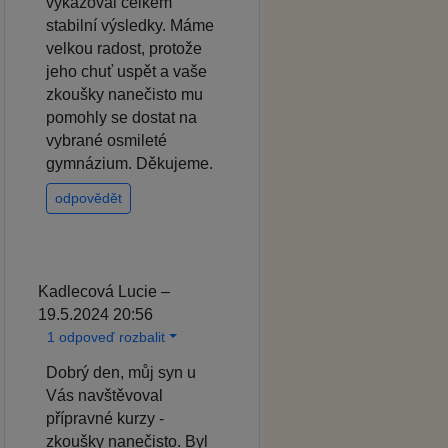
vykazoval celkem
stabilní výsledky. Máme
velkou radost, protože
jeho chuť uspět a vaše
zkoušky nanečisto mu
pomohly se dostat na
vybrané osmileté
gymnázium. Děkujeme.
odpovědět
Kadlecová Lucie –
19.5.2024 20:56
1 odpoveď rozbalit
Dobrý den, můj syn u
Vás navštěvoval
přípravné kurzy -
zkoušky nanečisto. Byl