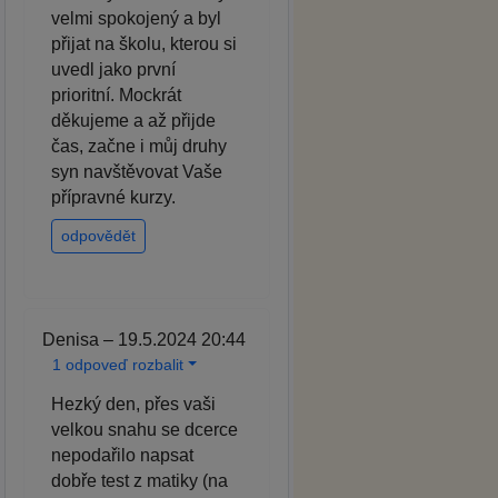
velmi spokojený a byl
přijat na školu, kterou si
uvedl jako první
prioritní. Mockrát
děkujeme a až přijde
čas, začne i můj druhy
syn navštěvovat Vaše
přípravné kurzy.
odpovědět
Denisa – 19.5.2024 20:44
1 odpoveď rozbalit
Hezký den, přes vaši
velkou snahu se dcerce
nepodařilo napsat
dobře test z matiky (na