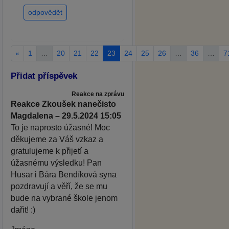
odpovědět
«
1
…
20
21
22
23
24
25
26
…
36
…
7
Přidat příspěvek
Reakce na zprávu
Reakce Zkoušek nanečisto
Magdalena – 29.5.2024 15:05
To je naprosto úžasné! Moc
děkujeme za Váš vzkaz a
gratulujeme k přijetí a
úžasnému výsledku! Pan
Husar i Bára Bendíková syna
pozdravují a věří, že se mu
bude na vybrané škole jenom
dařit! :)