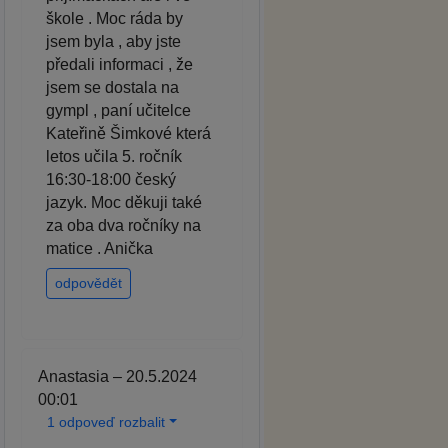
škole . Moc ráda by
jsem byla , aby jste
předali informaci , že
jsem se dostala na
gympl , paní učitelce
Kateřině Šimkové která
letos učila 5. ročník
16:30-18:00 český
jazyk. Moc děkuji také
za oba dva ročníky na
matice . Anička
odpovědět
Anastasia – 20.5.2024
00:01
1 odpoveď rozbalit