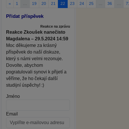
«
1
…
19
20
21
22
23
24
25
…
36
…
7
Přidat příspěvek
Reakce na zprávu
Reakce Zkoušek nanečisto
Magdalena – 29.5.2024 14:59
Moc děkujeme za krásný
příspěvek do naší diskuze,
který s námi velmi rezonuje.
Dovolte, abychom
pogratulovali synovi k přijetí a
věříme, že ho čekají další
studijní úspěchy! :)
Jméno
Email