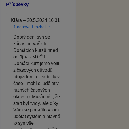
Příspěvky
Klára – 20.5.2024 16:31
1 odpoveď rozbalit
Dobrý den, syn se
zúčastnil Vašich
Domácích kurzů hned
od října - M i ČJ.
Domácí kurz jsme volili
z časových důvodů
(dojíždění a flexibility v
čase - mohl si udělat v
různých časových
oknech). Musím říct, že
start byl tvrdý, ale díky
Vám se podařilo v tom
udělat systém a hlavně
to syn vše