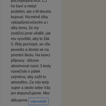
pochopil/procvičil. ČJ
ho baví a nebyl
problém, ale s M docela
bojoval. Nicméně díky
výkladům/cvičením a i
díky tomu, že my
(rodiče) jsme věděli, jak
mu vysvětlit, aby to žák
5. třídy pochopil, se vše
povedlo a dostal se na
prioritní školu. Na konci
přípravy - březen
absolvoval navíc 3 testy
nanečisto v pátek
zejména, aby zažil tu
atmosféru. Za nás tedy
super a okolo sebe Vás
jen doporučujeme. Moc
děkujeme
odpovědět