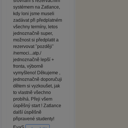
srovnání s rezervačním
systémem na Zatlance,
kdy loni jsme museli
zadávat při předplatném
všechny termíny, letos
jednoznačně super,
možnost si předplatit a
rezervovat "později"
/nemoci...atp./
jednoznačně lepší +
fronta, výborně
vymyšleno! Děkujeme ,
jednoznačně doporučuji
dětem si vyzkoušet, jak
to vlastně všechno
probíhá. Přeji všem
úspěšný start ! Zatlance
další úspěšně
připravené studenty!
EvaS