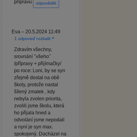
přípravu
odpovědět
Eva – 20.5.2024 11:49
1 odpoveď rozbalit
Zdravím všechny,
srovnání "všeho"
/přípravy + přijímačky/
po roce: Loni, by se syn
zřejmě dostal na obě
školy, protože nastal
šílený zmatek , kdy
nebyla zvolen priorita,
zvolili jsme školu, která
ho přijala hned a
odvolání jsme nepodali
a nyní je syn max.
spokojený. Docházel na