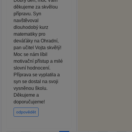
Dobrý den, moc Vám
děkujeme za skvělou
přípravu. Syn
navštěvoval
dlouhodobý kurz
matematiky pro
deváťáky na Ohradní,
pan učitel Vojta skvělý!
Moc se nám líbil
motivační přístup a milé
slovní hodnocení.
Příprava se vyplatila a
syn se dostal na svoji
vysněnou školu.
Děkujeme a
doporučujeme!
odpovědět