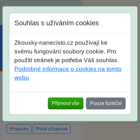
Spustili jsme přihlašování na
školní rok 2026/2027!
Souhlas s užíváním cookies
Zkousky-nanecisto.cz používají ke
svému fungování soubory cookie. Pro
použití stránek je potřeba Váš souhlas.
Menu
Účet
Košík
Podrobné informace o cookies na tomto
webu
Diskuse Jak jste dopadli u
zkoušek na SŠ? Vaše ohlasy
Přijmout vše
Pouze funkční
po skutečných přijímacích
zkouškách
Příspěvky
Přidat příspěvek