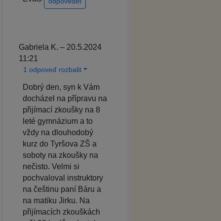
odpovědět
Gabriela K. – 20.5.2024
11:21
1 odpoveď rozbalit
Dobrý den, syn k Vám
docházel na přípravu na
přijímací zkoušky na 8
leté gymnázium a to
vždy na dlouhodobý
kurz do Tyršova ZŠ a
soboty na zkoušky na
nečisto. Velmi si
pochvaloval instruktory
na češtinu paní Báru a
na matiku Jirku. Na
přijímacích zkouškách