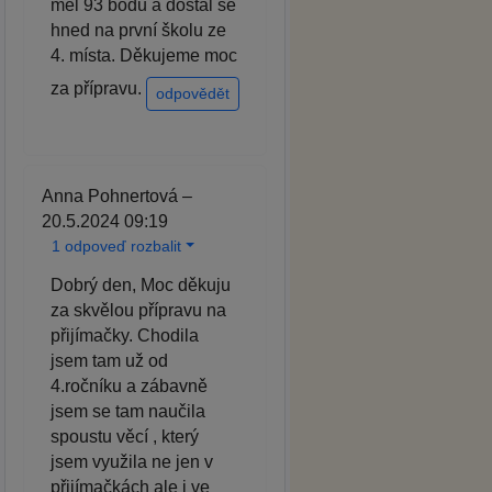
měl 93 bodů a dostal se
hned na první školu ze
4. místa. Děkujeme moc
za přípravu.
odpovědět
Anna Pohnertová –
20.5.2024 09:19
1 odpoveď rozbalit
Dobrý den, Moc děkuju
za skvělou přípravu na
přijímačky. Chodila
jsem tam už od
4.ročníku a zábavně
jsem se tam naučila
spoustu věcí , který
jsem využila ne jen v
přijímačkách ale i ve