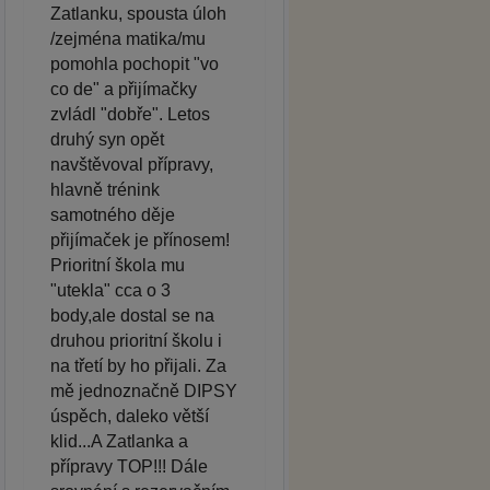
Zatlanku, spousta úloh
/zejména matika/mu
pomohla pochopit "vo
co de" a přijímačky
zvládl "dobře". Letos
druhý syn opět
navštěvoval přípravy,
hlavně trénink
samotného děje
přijímaček je přínosem!
Prioritní škola mu
"utekla" cca o 3
body,ale dostal se na
druhou prioritní školu i
na třetí by ho přijali. Za
mě jednoznačně DIPSY
úspěch, daleko větší
klid...A Zatlanka a
přípravy TOP!!! Dále