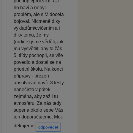
pochopil/procvičil. ČJ
ho baví a nebyl
problém, ale s M docela
bojoval. Nicméně díky
výkladům/cvičením a i
díky tomu, že my
(rodiče) jsme věděli, jak
mu vysvětlit, aby to žák
5. třídy pochopil, se vše
povedlo a dostal se na
prioritní školu. Na konci
přípravy - březen
absolvoval navíc 3 testy
nanečisto v pátek
zejména, aby zažil tu
atmosféru. Za nás tedy
super a okolo sebe Vás
jen doporučujeme. Moc
děkujeme
odpovědět