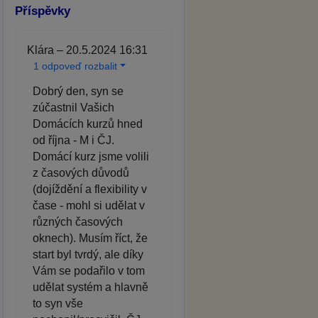
Příspěvky
Klára – 20.5.2024 16:31
1 odpoveď rozbalit
Dobrý den, syn se
zúčastnil Vašich
Domácích kurzů hned
od října - M i ČJ.
Domácí kurz jsme volili
z časových důvodů
(dojíždění a flexibility v
čase - mohl si udělat v
různých časových
oknech). Musím říct, že
start byl tvrdý, ale díky
Vám se podařilo v tom
udělat systém a hlavně
to syn vše