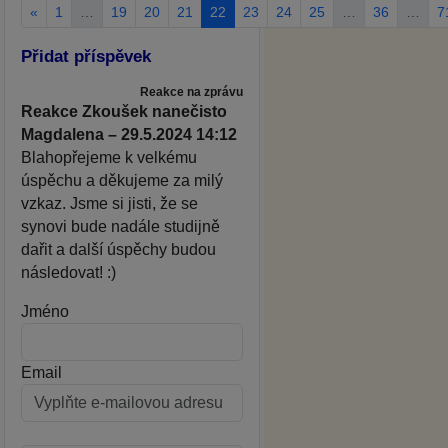
«
1
…
19
20
21
22
23
24
25
…
36
…
7
Přidat příspěvek
Reakce na zprávu
Reakce Zkoušek nanečisto
Magdalena – 29.5.2024 14:12
Blahopřejeme k velkému
úspěchu a děkujeme za milý
vzkaz. Jsme si jisti, že se
synovi bude nadále studijně
dařit a další úspěchy budou
následovat! :)
Jméno
Email