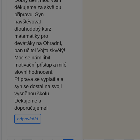
Dobrý den, moc Vám
děkujeme za skvělou
přípravu. Syn
navštěvoval
dlouhodobý kurz
matematiky pro
deváťáky na Ohradní,
pan učitel Vojta skvělý!
Moc se nám líbil
motivační přístup a milé
slovní hodnocení.
Příprava se vyplatila a
syn se dostal na svoji
vysněnou školu.
Děkujeme a
doporučujeme!
odpovědět