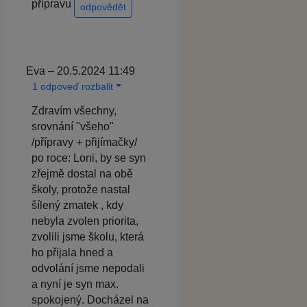
přípravu
odpovědět
Eva – 20.5.2024 11:49
1 odpoveď rozbalit
Zdravím všechny,
srovnání "všeho"
/přípravy + přijímačky/
po roce: Loni, by se syn
zřejmě dostal na obě
školy, protože nastal
šílený zmatek , kdy
nebyla zvolen priorita,
zvolili jsme školu, která
ho přijala hned a
odvolání jsme nepodali
a nyní je syn max.
spokojený. Docházel na