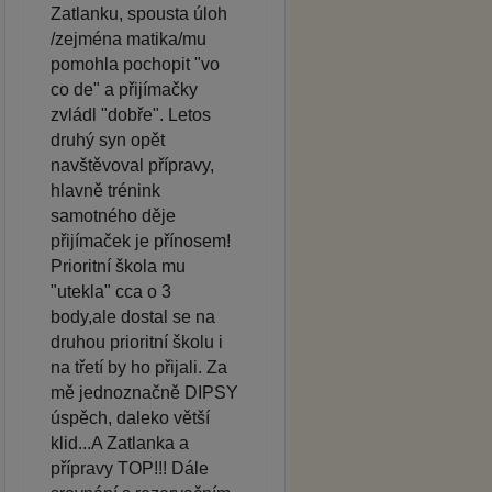
Zatlanku, spousta úloh
/zejména matika/mu
pomohla pochopit "vo
co de" a přijímačky
zvládl "dobře". Letos
druhý syn opět
navštěvoval přípravy,
hlavně trénink
samotného děje
přijímaček je přínosem!
Prioritní škola mu
"utekla" cca o 3
body,ale dostal se na
druhou prioritní školu i
na třetí by ho přijali. Za
mě jednoznačně DIPSY
úspěch, daleko větší
klid...A Zatlanka a
přípravy TOP!!! Dále