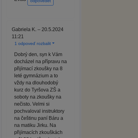
odpovědět
Gabriela K. – 20.5.2024
11:21
1 odpoveď rozbalit
Dobrý den, syn k Vám
docházel na přípravu na
přijímací zkoušky na 8
leté gymnázium a to
vždy na dlouhodobý
kurz do Tyršova ZŠ a
soboty na zkoušky na
nečisto. Velmi si
pochvaloval instruktory
na češtinu paní Báru a
na matiku Jirku. Na
přijímacích zkouškách