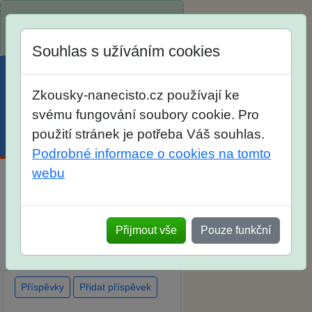
Spustili jsme přihlašování na
školní rok 2026/2027!
Souhlas s užíváním cookies
Zkousky-nanecisto.cz používají ke
svému fungování soubory cookie. Pro
použití stránek je potřeba Váš souhlas.
Menu
Účet
Košík
Podrobné informace o cookies na tomto
webu
Diskuse Jak jste dopadli u
zkoušek na SŠ? Vaše ohlasy
Přijmout vše
Pouze funkční
po skutečných přijímacích
zkouškách
Příspěvky
Přidat příspěvek