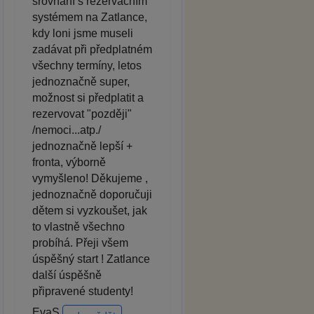
srovnání s rezervačním
systémem na Zatlance,
kdy loni jsme museli
zadávat při předplatném
všechny termíny, letos
jednoznačně super,
možnost si předplatit a
rezervovat "později"
/nemoci...atp./
jednoznačně lepší +
fronta, výborně
vymyšleno! Děkujeme ,
jednoznačně doporučuji
dětem si vyzkoušet, jak
to vlastně všechno
probíhá. Přeji všem
úspěšný start ! Zatlance
další úspěšně
připravené studenty!
EvaS