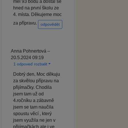
měl 93 bodů a dostal se
hned na první školu ze
4. místa. Děkujeme moc
za přípravu.
odpovědět
Anna Pohnertová –
20.5.2024 09:19
1 odpoveď rozbalit
Dobrý den, Moc děkuju
za skvělou přípravu na
přijímačky. Chodila
jsem tam už od
4.ročníku a zábavně
jsem se tam naučila
spoustu věcí , který
jsem využila ne jen v
přijímačkách ale i ve