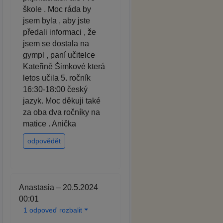
škole . Moc ráda by
jsem byla , aby jste
předali informaci , že
jsem se dostala na
gympl , paní učitelce
Kateřině Šimkové která
letos učila 5. ročník
16:30-18:00 český
jazyk. Moc děkuji také
za oba dva ročníky na
matice . Anička
odpovědět
Anastasia – 20.5.2024
00:01
1 odpoveď rozbalit