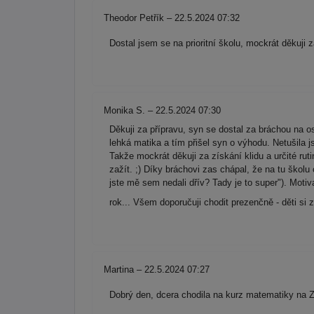
Theodor Petřík – 22.5.2024 07:32
Dostal jsem se na prioritní školu, mockrát děkuji
Monika S. – 22.5.2024 07:30
Děkuji za přípravu, syn se dostal za bráchou na o
lehká matika a tím přišel syn o výhodu. Netušila j
Takže mockrát děkuji za získání klidu a určité rut
zažít. ;) Díky bráchovi zas chápal, že na tu školu
jste mě sem nedali dřív? Tady je to super"). Motiva
rok... Všem doporučuji chodit prezenčně - děti si z
Martina – 22.5.2024 07:27
Dobrý den, dcera chodila na kurz matematiky na Z