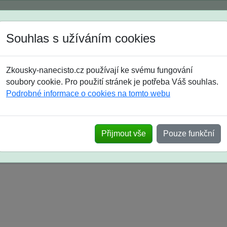
Spustili jsme přihlašování na školní rok 2026/2027!
Souhlas s užíváním cookies
Jak si vybrat
Časté dotazy
Zkousky-nanecisto.cz používají ke svému fungování
8. třída
9. třída
střední
maturanti
soutěže
prázdniny
soubory cookie. Pro použití stránek je potřeba Váš souhlas.
Podrobné informace o cookies na tomto webu
k na SŠ? Vaše ohlasy po skutečných přijímací
Přijmout vše
Pouze funkční