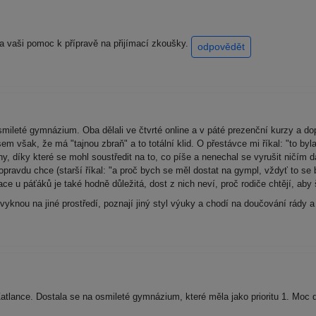
 za vaši pomoc k přípravě na přijímací zkoušky.
odpovědět
smileté gymnázium. Oba dělali ve čtvrté online a v páté prezenční kurzy a d
sem však, že má "tajnou zbraň" a to totální klid. O přestávce mi říkal: "to by
iny, díky které se mohl soustředit na to, co píše a nenechal se vyrušit ničím 
 opravdu chce (starší říkal: "a proč bych se měl dostat na gympl, vždyť to se 
ce u páťáků je také hodně důležitá, dost z nich neví, proč rodiče chtějí, aby š
vyknou na jiné prostředí, poznají jiný styl výuky a chodí na doučování rády a t
atlance. Dostala se na osmileté gymnázium, které měla jako prioritu 1. Moc