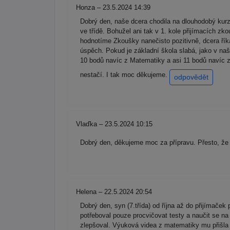
Honza – 23.5.2024 14:39
Dobrý den, naše dcera chodila na dlouhodobý kurz
ve třídě. Bohužel ani tak v 1. kole přijímacích z
hodnotíme Zkoušky nanečisto pozitivně, dcera říká,
úspěch. Pokud je základní škola slabá, jako v na
10 bodů navíc z Matematiky a asi 11 bodů navíc z
nestačí. I tak moc děkujeme.
odpovědět
Vlaďka – 23.5.2024 10:15
Dobrý den, děkujeme moc za přípravu. Přesto, že 
Helena – 22.5.2024 20:54
Dobrý den, syn (7.třída) od října až do přijímače
potřeboval pouze procvičovat testy a naučit se na 
zlepšoval. Výuková videa z matematiky mu přišla 