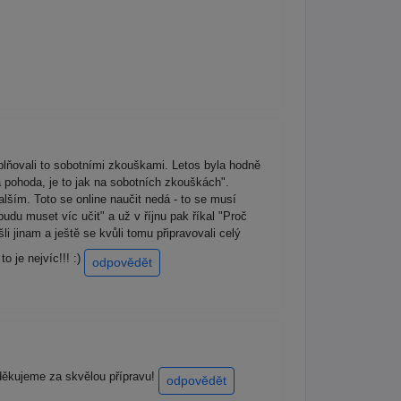
oplňovali to sobotními zkouškami. Letos byla hodně
la pohoda, je to jak na sobotních zkouškách".
dalším. Toto se online naučit nedá - to se musí
budu muset víc učit" a už v říjnu pak říkal "Proč
li jinam a ještě se kvůli tomu připravovali celý
o je nejvíc!!! :)
odpovědět
 děkujeme za skvělou přípravu!
odpovědět