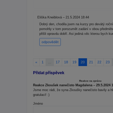
Eliška Kneiblová – 21.5.2024 18:44
Dobrý den, chodila jsem na kurzy pro devátý ročn
pomohly v tom porozumět zadání v obou předmětech.
přišli opravdu dobří. Asi jediná věc kterou bych 
odpovědět
«
1
…
17
18
19
20
21
22
23
Přidat příspěvek
Reakce na zprávu
Reakce Zkoušek nanečisto Magdalena – 29.5.2024 1
Jsme moc rádi, že syna Zkoušky nanečisto bavily a h
gratulaci! :)
Jméno