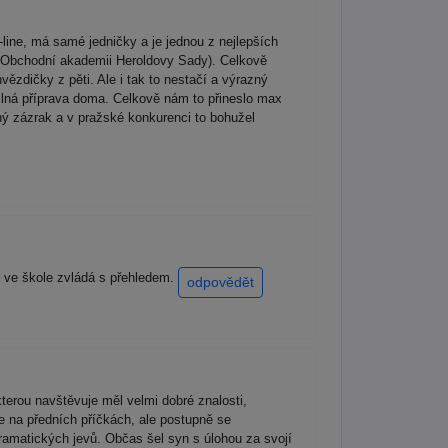
line, má samé jedničky a je jednou z nejlepších
ěla Obchodní akademii Heroldovy Sady). Celkově
ězdičky z pěti. Ale i tak to nestačí a výrazný
ilná příprava doma. Celkově nám to přineslo max
ný zázrak a v pražské konkurenci to bohužel
o ve škole zvládá s přehledem.
odpovědět
kterou navštěvuje měl velmi dobré znalosti,
ne na předních příčkách, ale postupně se
ramatických jevů. Občas šel syn s úlohou za svojí