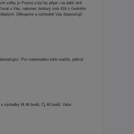
ní volby (v Praze) a byl by přijat i na další dvě
cvičoval u Vás, nakonec bodový zisk 41b z českého
přijatými. Děkujeme a rozhodně Vás doporučuji!
ostačující. Pro matematiku toho stačilo, jelikož
y s výsledky M 46 bodů, Čj 46 bodů. Vaše