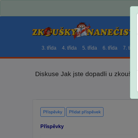
3. třída
4. třída
5. třída
6. třída
7. třída
Diskuse Jak jste dopadli u zkouše
Příspěvky
Přidat příspěvek
Příspěvky