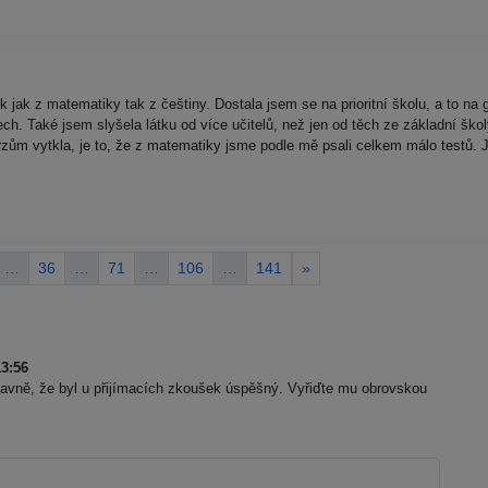
ík jak z matematiky tak z češtiny. Dostala jsem se na prioritní školu, a to 
 Také jsem slyšela látku od více učitelů, než jen od těch ze základní školy
kurzům vytkla, je to, že z matematiky jsme podle mě psali celkem málo testů. 
…
36
…
71
…
106
…
141
»
3:56
lavně, že byl u přijímacích zkoušek úspěšný. Vyřiďte mu obrovskou