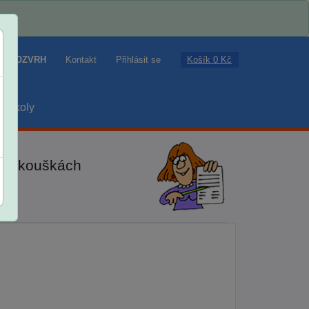
Košík 0 Kč
ROZVRH
Kontakt
Přihlásit se
školy
ch zkouškách