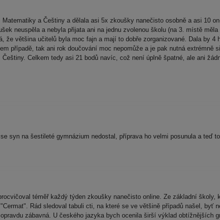
 Matematiky a Češtiny a dělala asi 5x zkoušky nanečisto osobně a asi 10 on-
koušek neuspěla a nebyla přijata ani na jednu zvolenou školu (na 3. místě m
 že většina učitelů byla moc fajn a mají to dobře zorganizované. Dala by 4 hv
šem případě, tak ani rok doučování moc nepomůže a je pak nutná extrémně s
 Češtiny. Celkem tedy asi 21 bodů navíc, což není úplně špatné, ale ani žád
se syn na šestileté gymnázium nedostal, příprava ho velmi posunula a teď t
k procvičoval téměř každý týden zkoušky nanečisto online. Ze základní školy, 
"Cermat". Rád sledoval tabuli cti, na které se ve většině případů našel, byť 
opravdu zábavná. U českého jazyka bych ocenila širší výklad obtížnějších g