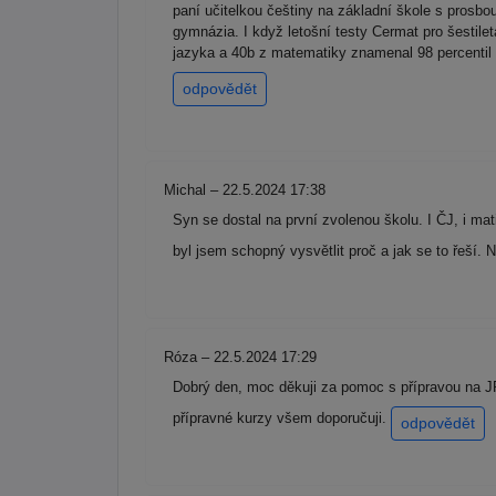
paní učitelkou češtiny na základní škole s prosbou 
gymnázia. I když letošní testy Cermat pro šestile
jazyka a 40b z matematiky znamenal 98 percentil 
odpovědět
Michal – 22.5.2024 17:38
Syn se dostal na první zvolenou školu. I ČJ, i ma
byl jsem schopný vysvětlit proč a jak se to řeší. 
Róza – 22.5.2024 17:29
Dobrý den, moc děkuji za pomoc s přípravou na JP
přípravné kurzy všem doporučuji.
odpovědět