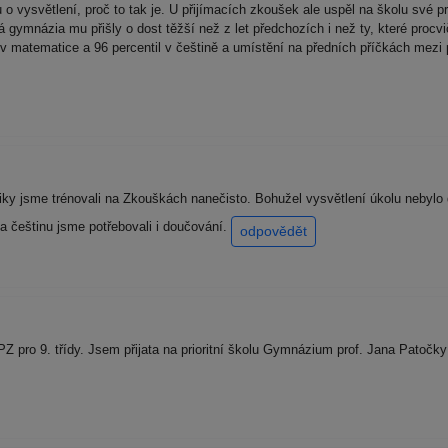
o vysvětlení, proč to tak je. U přijímacích zkoušek ale uspěl na školu své prv
tá gymnázia mu přišly o dost těžší než z let předchozích i než ty, které pro
v matematice a 96 percentil v češtině a umístění na předních příčkách mezi 
tiky jsme trénovali na Zkouškách nanečisto. Bohužel vysvětlení úkolu nebylo d
Na češtinu jsme potřebovali i doučování.
odpovědět
Z pro 9. třídy. Jsem přijata na prioritní školu Gymnázium prof. Jana Patočk