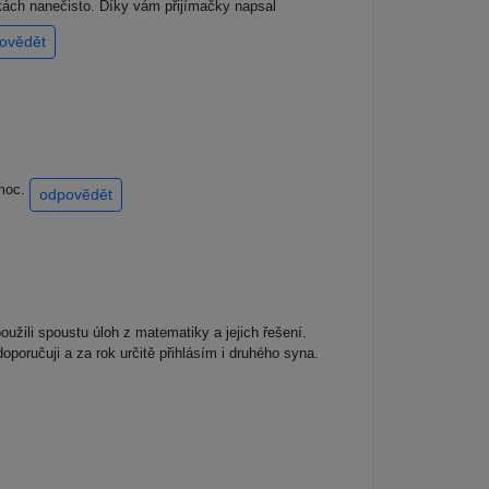
kách nanečisto. Díky vám přijímačky napsal
ovědět
 moc.
odpovědět
oužili spoustu úloh z matematiky a jejich řešení.
oručuji a za rok určitě přihlásím i druhého syna.