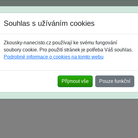
Spustili jsme přihlašování na školní rok 2026/2027!
Souhlas s užíváním cookies
Jak si vybrat
Časté dotazy
Zkousky-nanecisto.cz používají ke svému fungování
8. třída
9. třída
střední
maturanti
soutěže
prázdniny
soubory cookie. Pro použití stránek je potřeba Váš souhlas.
Podrobné informace o cookies na tomto webu
k na SŠ? Vaše ohlasy po skutečných přijímací
Přijmout vše
Pouze funkční