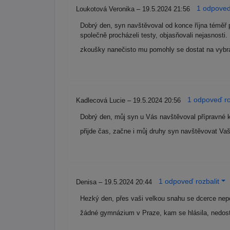
1 odpoveď
Loukotová Veronika – 19.5.2024 21:56
Dobrý den, syn navštěvoval od konce října téměř
společně procházeli testy, objasňovali nejasnosti
zkoušky nanečisto mu pomohly se dostat na vyb
1 odpoveď ro
Kadlecová Lucie – 19.5.2024 20:56
Dobrý den, můj syn u Vás navštěvoval přípravné kur
přijde čas, začne i můj druhy syn navštěvovat Va
1 odpoveď rozbalit
Denisa – 19.5.2024 20:44
Hezký den, přes vaši velkou snahu se dcerce nepoda
žádné gymnázium v Praze, kam se hlásila, nedosta