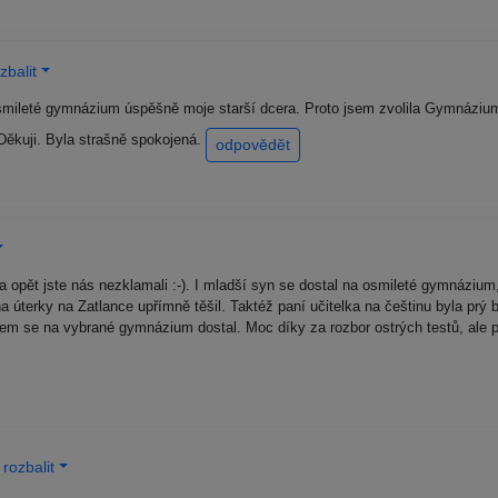
zbalit
osmileté gymnázium úspěšně moje starší dcera. Proto jsem zvolila Gymnázium
Děkuji. Byla strašně spokojená.
odpovědět
a opět jste nás nezklamali :-). I mladší syn se dostal na osmileté gymnázium, 
na úterky na Zatlance upřímně těšil. Taktéž paní učitelka na češtinu byla pr
em se na vybrané gymnázium dostal. Moc díky za rozbor ostrých testů, ale př
rozbalit