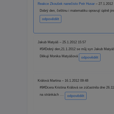
Reakce Zkoušek nanečisto Petr Husar
– 27.1.2012
Dobrý den, češtinu i matematiku opravují úplně jin
odpovědět
Jakub Matyáš – 25.1.2012 15:57
#5#Dobrý den,21.1.2012 se můj syn Jakub Matyáš z
Děkuji Monika Matyášová
odpovědět
Králová Martina – 16.1.2012 09:48
#9#Dcera Kristina Králová se zúčastnila dne 26.11.
na stránkách ....
odpovědět