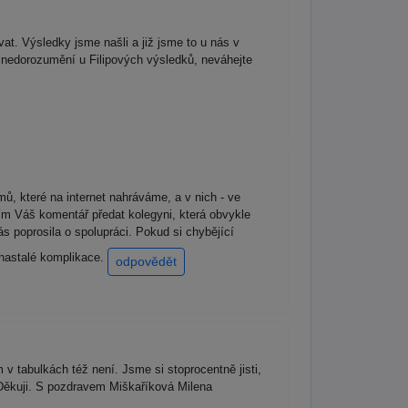
t. Výsledky jsme našli a již jsme to u nás v
ch nedorozumění u Filipových výsledků, neváhejte
ů, které na internet nahráváme, a v nich - ve
sím Váš komentář předat kolegyni, která obvykle
s poprosila o spolupráci. Pokud si chybějící
 nastalé komplikace.
odpovědět
 v tabulkách též není. Jsme si stoprocentně jisti,
 Děkuji. S pozdravem Miškaříková Milena