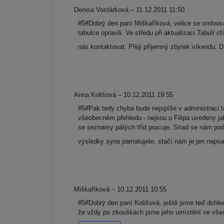
Denisa Vostárková – 11.12.2011 11:50
#5#Dobrý den paní Miškaříková, velice se omlouvá
tabulce opravili. Ve středu při aktualizaci Tabul
nás kontaktovat. Přeji příjemný zbytek víkendu. 
Anna Kolišová – 10.12.2011 19:55
#5#Pak tedy chyba bude nejspíše v administraci t
všeobecném přehledu - nejsou u Filipa uvedeny jak
se seznamy pátých tříd pracuje. Snad se nám poda
výsledky syna pamatujete, stačí nám je jen napsa
Miškaříková – 10.12.2011 10:55
#5#Dobrý den paní Kolišová, ještě jsme teď dohledá
že vždy po zkouškách jsme jeho umístění ve všeob