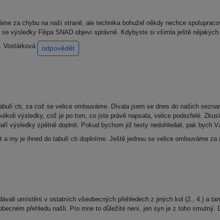
me za chybu na naší straně, ale technika bohužel někdy nechce spolupracova
í ctí se výsledky Filipa SNAD objeví správně. Kdybyste si všimla ještě nějaký
D. Vostárková
odpovědět
abulí cti, za což se velice omlouváme. Dívala jsem se dnes do našich seznam
ékoli výsledky, což je po tom, co jste právě napsala, velice podezřelé. Zku
ří výsledky zpětně doplnit. Pokud bychom již testy nedohledali, pak bych Vá
t a my je ihned do tabulí cti doplníme. Ještě jednou se velice omlouváme za
vali umístění v ostatních všeobecných přehledech z jiných kol (2., 4.) a tam
ecném přehledu našli. Pro mne to důležité není, jen syn je z toho smutný.