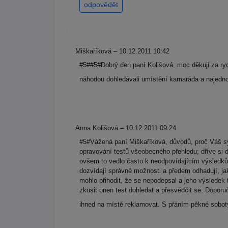
odpovědět
Miškaříková – 10.12.2011 10:42
#5##5#Dobrý den paní Kolišová, moc děkuji za ryc
náhodou dohledávali umístění kamaráda a najednou
Anna Kolišová – 10.12.2011 09:24
#5#Vážená paní Miškaříková, důvodů, proč Váš syn
opravování testů všeobecného přehledu; dříve si 
ovšem to vedlo často k neodpovídajícím výsledkům
dozvídají správné možnosti a předem odhadují, jak
mohlo přihodit, že se nepodepsal a jeho výslede
zkusit onen test dohledat a přesvědčit se. Doporu
ihned na místě reklamovat. S přáním pěkné sobo