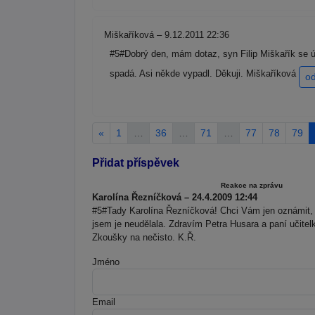
Miškaříková – 9.12.2011 22:36
#5#Dobrý den, mám dotaz, syn Filip Miškařík se ú
spadá. Asi někde vypadl. Děkuji. Miškaříková
o
«
1
…
36
…
71
…
77
78
79
Přidat příspěvek
Reakce na zprávu
Karolína Řezníčková – 24.4.2009 12:44
#5#Tady Karolína Řezníčková! Chci Vám jen oznámit,
jsem je neudělala. Zdravím Petra Husara a paní učit
Zkoušky na nečisto. K.Ř.
Jméno
Email