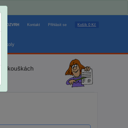
Košík 0 Kč
ROZVRH
Kontakt
Přihlásit se
školy
ch zkouškách