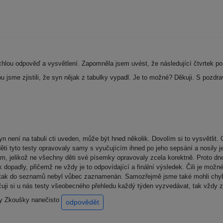
hlou odpověď a vysvětlení. Zapomněla jsem uvést, že následující čtvrtek p
 jsme zjistili, že syn nějak z tabulky vypadl. Je to možné? Děkuji. S pozd
 není na tabuli cti uveden, může být hned několik. Dovolím si to vysvětlit.
děti tyto testy opravovaly samy s vyučujícím ihned po jeho sepsání a nosil
, jelikož ne všechny děti své písemky opravovaly zcela korektně. Proto dn
 dopadly, přičemž ne vždy je to odpovídající a finální výsledek. Čili je možn
k tak do seznamů nebyl vůbec zaznamenán. Samozřejmě jsme také mohli chyb
čuji si u nás testy všeobecného přehledu každý týden vyzvedávat, tak vždy z
ty Zkoušky nanečisto
odpovědět