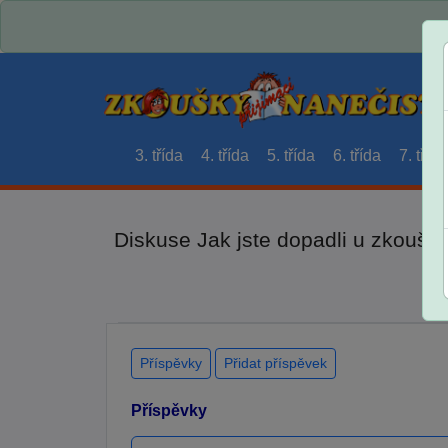
3. třída
4. třída
5. třída
6. třída
7. třída
Diskuse Jak jste dopadli u zkouše
Příspěvky
Přidat příspěvek
Příspěvky