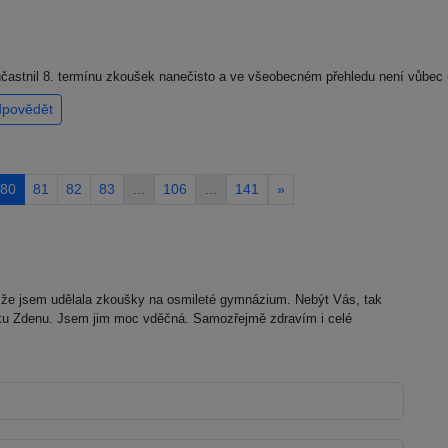
častnil 8. termínu zkoušek nanečisto a ve všeobecném přehledu není vůbec u
dpovědět
80
81
82
83
…
106
…
141
»
 že jsem udělala zkoušky na osmileté gymnázium. Nebýt Vás, tak
elku Zdenu. Jsem jim moc vděčná. Samozřejmě zdravím i celé