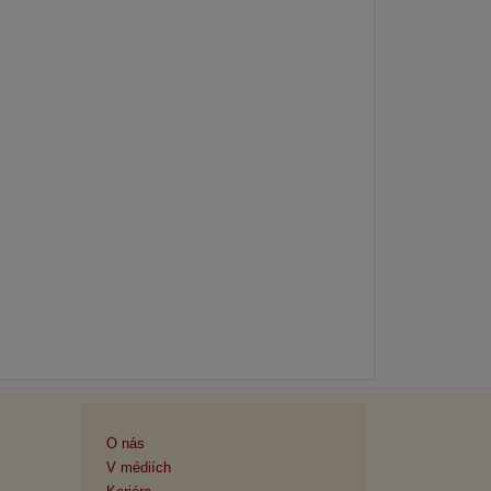
O nás
V médiích