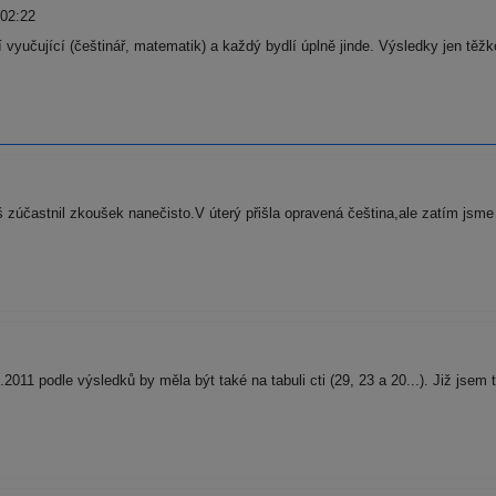
 02:22
í vyučující (češtinář, matematik) a každý bydlí úplně jinde. Výsledky jen tě
účastnil zkoušek nanečisto.V úterý přišla opravená čeština,ale zatím jsme 
2011 podle výsledků by měla být také na tabuli cti (29, 23 a 20...). Již jsem