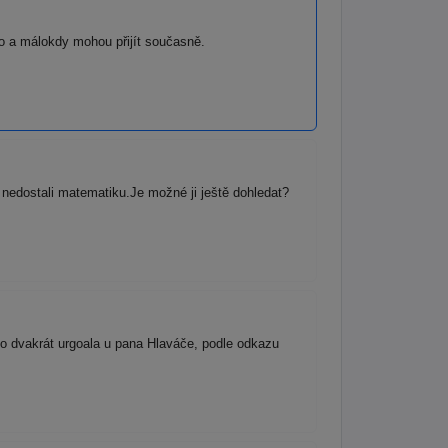
žko a málokdy mohou přijít současně.
nedostali matematiku.Je možné ji ještě dohledat?
 to dvakrát urgoala u pana Hlaváče, podle odkazu