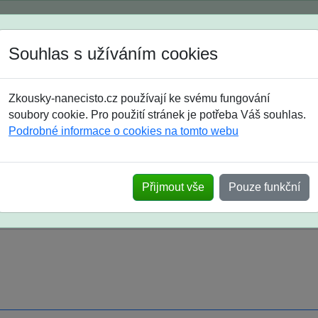
Spustili jsme přihlašování na školní rok 2026/2027!
Souhlas s užíváním cookies
Jak si vybrat
Časté dotazy
Zkousky-nanecisto.cz používají ke svému fungování
8. třída
9. třída
střední
maturanti
soutěže
prázdniny
soubory cookie. Pro použití stránek je potřeba Váš souhlas.
Podrobné informace o cookies na tomto webu
k na SŠ? Vaše ohlasy po skutečných přijímací
Přijmout vše
Pouze funkční