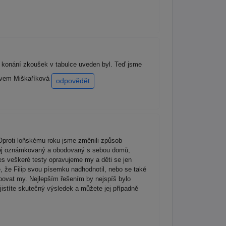
o konání zkoušek v tabulce uveden byl. Teď jsme
ravem Miškaříková
odpovědět
 Oproti loňskému roku jsme změnili způsob
y jej oznámkovaný a obodovaný s sebou domů,
es veškeré testy opravujeme my a děti se jen
é, že Filip svou písemku nadhodnotil, nebo se také
ovat my. Nejlepším řešením by nejspíš bylo
jistíte skutečný výsledek a můžete jej případně