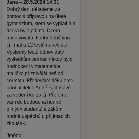
Jana – 28.5.2024 14:31
Dobrý den, děkujeme za
pomoc s přípravou na 8leté
gymnázium, která se vyplatila a
dcera byla přijata. Dcera
absolvovala dlouhodobý kurz
čj i mat a 12 testů nanečisto.
Výsledky testů odpovídaly
výsledkům cermat, někdy bylo
hodnocení v matematice
maličko příznivější než od
cermatu. Především děkujeme
paní učitelce Anně Bartošové
za vedení kurzu čj. Přejeme
vám do budoucna hodně
pilných studentů a žákům
hodně úspěchů u přijímacích
zkoušek.
Jméno