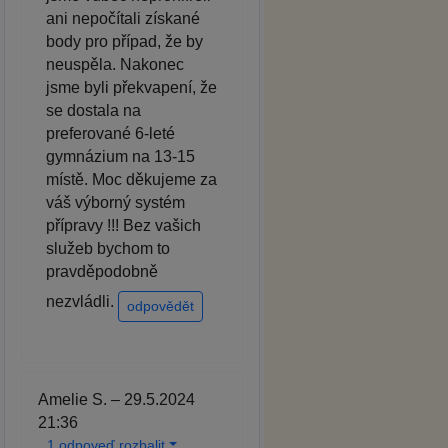
ani nepočítali získané
body pro případ, že by
neuspěla. Nakonec
jsme byli překvapení, že
se dostala na
preferované 6-leté
gymnázium na 13-15
místě. Moc děkujeme za
váš výborný systém
přípravy !!! Bez vašich
služeb bychom to
pravděpodobně
nezvládli.
odpovědět
Amelie S. – 29.5.2024
21:36
1 odpoveď rozbalit