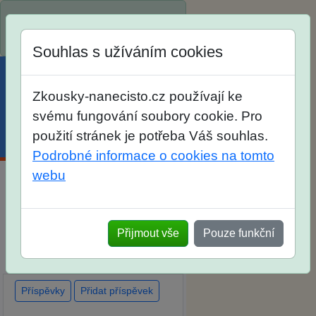
Spustili jsme přihlašování na
školní rok 2026/2027!
Souhlas s užíváním cookies
Zkousky-nanecisto.cz používají ke
svému fungování soubory cookie. Pro
použití stránek je potřeba Váš souhlas.
Menu
Účet
Košík
Podrobné informace o cookies na tomto
webu
Diskuse Jak jste dopadli u
zkoušek na SŠ? Vaše ohlasy
Přijmout vše
Pouze funkční
po skutečných přijímacích
zkouškách
Příspěvky
Přidat příspěvek