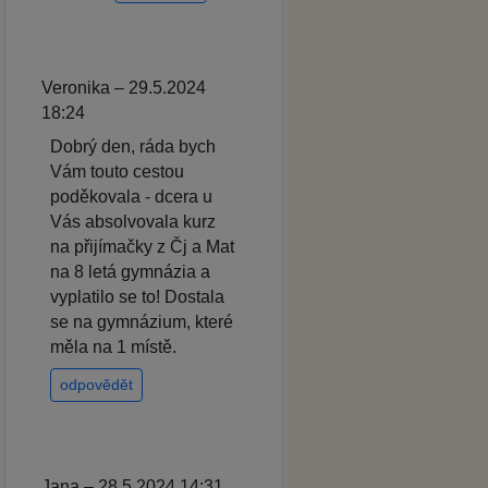
Veronika – 29.5.2024
18:24
Dobrý den, ráda bych
Vám touto cestou
poděkovala - dcera u
Vás absolvovala kurz
na přijímačky z Čj a Mat
na 8 letá gymnázia a
vyplatilo se to! Dostala
se na gymnázium, které
měla na 1 místě.
odpovědět
Jana – 28.5.2024 14:31