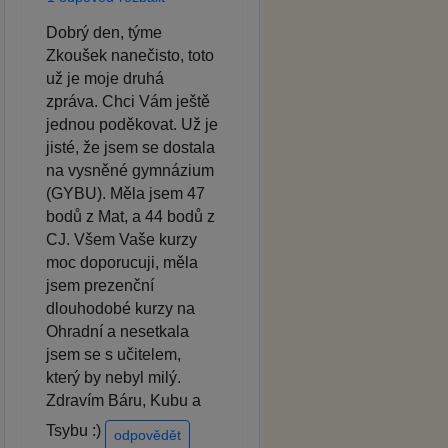
Dobrý den, týme
Zkoušek nanečisto, toto
už je moje druhá
zpráva. Chci Vám ještě
jednou poděkovat. Už je
jisté, že jsem se dostala
na vysněné gymnázium
(GYBU). Měla jsem 47
bodů z Mat, a 44 bodů z
CJ. Všem Vaše kurzy
moc doporucuji, měla
jsem prezenční
dlouhodobé kurzy na
Ohradní a nesetkala
jsem se s učitelem,
který by nebyl milý.
Zdravím Báru, Kubu a
Tsybu :)
odpovědět