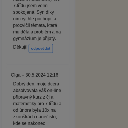
7.třídu jsem velmi
spokojená. Syn díky
nim rychle pochopil a
procvičil témata, která
mu dělala problém a na
gymnázium je přijatý.
Děkuji!
odpovědět
Olga – 30.5.2024 12:16
Dobrý den, moje dcera
absolvovala váš on-line
přípravný kurz z čj a
matemetiky pro 7 třídu a
od února byla 10x na
zkouškách nanečisto,
kde se nakonec