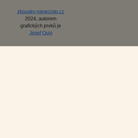
zkousky-nanecisto.cz
2024, autorem
grafických prvků je
Josef Quis