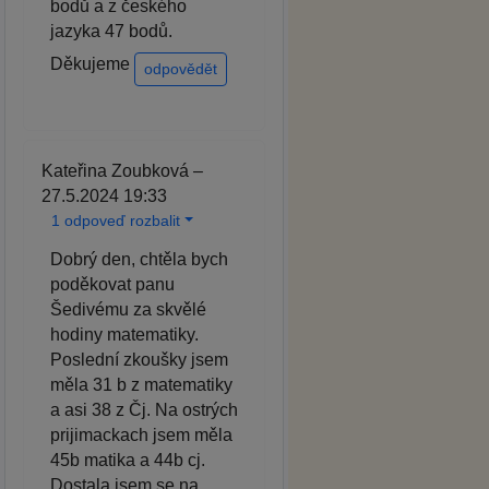
bodů a z českého
jazyka 47 bodů.
Děkujeme
odpovědět
Kateřina Zoubková –
27.5.2024 19:33
1 odpoveď rozbalit
Dobrý den, chtěla bych
poděkovat panu
Šedivému za skvělé
hodiny matematiky.
Poslední zkoušky jsem
měla 31 b z matematiky
a asi 38 z Čj. Na ostrých
prijimackach jsem měla
45b matika a 44b cj.
Dostala jsem se na