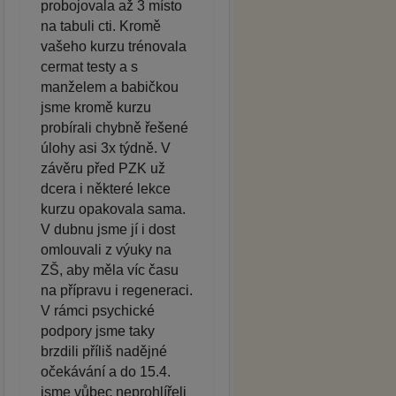
probojovala až 3 místo
na tabuli cti. Kromě
vašeho kurzu trénovala
cermat testy a s
manželem a babičkou
jsme kromě kurzu
probírali chybně řešené
úlohy asi 3x týdně. V
závěru před PZK už
dcera i některé lekce
kurzu opakovala sama.
V dubnu jsme jí i dost
omlouvali z výuky na
ZŠ, aby měla víc času
na přípravu i regeneraci.
V rámci psychické
podpory jsme taky
brzdili příliš nadějné
očekávání a do 15.4.
jsme vůbec neprohlířeli