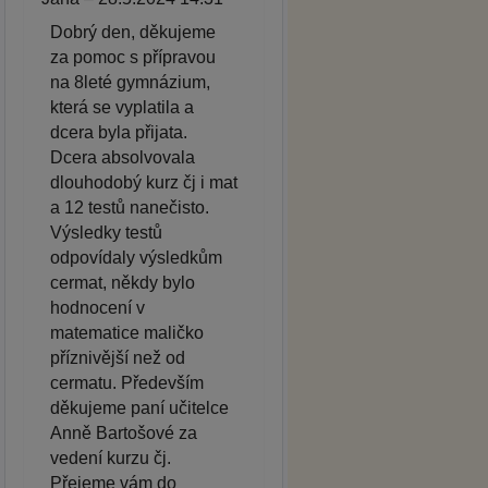
Dobrý den, děkujeme
za pomoc s přípravou
na 8leté gymnázium,
která se vyplatila a
dcera byla přijata.
Dcera absolvovala
dlouhodobý kurz čj i mat
a 12 testů nanečisto.
Výsledky testů
odpovídaly výsledkům
cermat, někdy bylo
hodnocení v
matematice maličko
příznivější než od
cermatu. Především
děkujeme paní učitelce
Anně Bartošové za
vedení kurzu čj.
Přejeme vám do