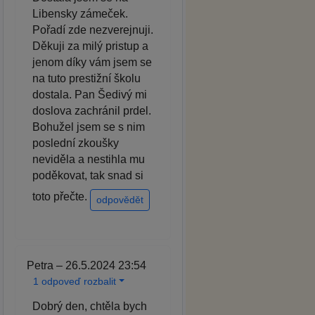
Libensky zámeček.
Pořadí zde nezverejnuji.
Děkuji za milý pristup a
jenom díky vám jsem se
na tuto prestižní školu
dostala. Pan Šedivý mi
doslova zachránil prdel.
Bohužel jsem se s nim
poslední zkoušky
neviděla a nestihla mu
poděkovat, tak snad si
toto přečte.
odpovědět
Petra – 26.5.2024 23:54
1 odpoveď rozbalit
Dobrý den, chtěla bych