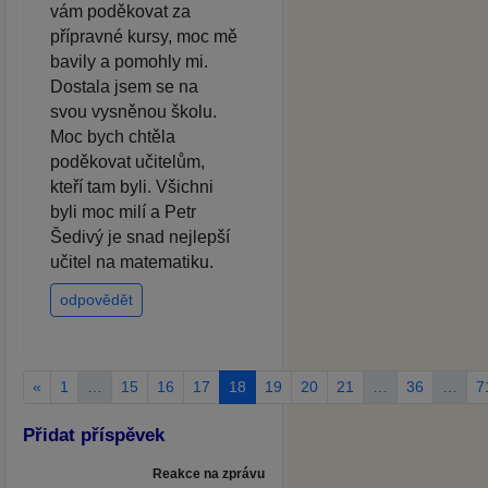
vám poděkovat za
přípravné kursy, moc mě
bavily a pomohly mi.
Dostala jsem se na
svou vysněnou školu.
Moc bych chtěla
poděkovat učitelům,
kteří tam byli. Všichni
byli moc milí a Petr
Šedivý je snad nejlepší
učitel na matematiku.
odpovědět
«
1
…
15
16
17
18
19
20
21
…
36
…
7
Přidat příspěvek
Reakce na zprávu