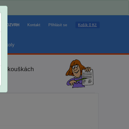
Košík 0 Kč
ROZVRH
Kontakt
Přihlásit se
školy
ch zkouškách