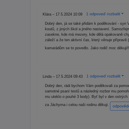
1 odpoveď rozbalit
Klára – 17.5.2024 10:09
Dobrý den, já se také přidám k poděkování - syn 
koutů, z jiných škol a jiného nastavení. Samozře
zasekne, kde má mezery, kde dělá opakovaně chyb
záleží a že ten aktivní čas, který věnuje přípravě
kamarádům se to povedlo. Jako rodič moc děkuji!! 
1 odpoveď rozbalit
Linda – 17.5.2024 09:43
Dobrý den, rádi bychom Vám poděkovali za pomoc
samotné psaní testů a následný rozbor mu pomohly
mu uteklo o pouhé 3 body). Byť byl v den ostrých
za Jáchyma i celou naši rodinu děkuji.
odpověd