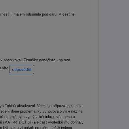
rnosti ji málem odsunula pod čáru. V češtině
x absolvovali Zkoušky nanečisto - na své
a léto
odpovědět
yn Tobiáš absolvoval. Velmi ho příprava posunula
světlení dané problematiky vyhovovalo více než na
ů na jaké byl zvyklý z tréninku u vás nebo u
odů (MAT 44 a ČJ 37) ale část výsledků mu dohnaly
ůže být pak u zkoušek problém. Ještě jednou