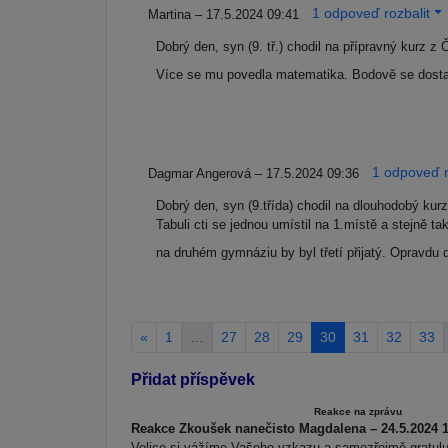
1 odpoveď rozbalit
Martina – 17.5.2024 09:41
Dobrý den, syn (9. tř.) chodil na přípravný kurz 
Více se mu povedla matematika. Bodově se dosta
1 odpoveď r
Dagmar Angerová – 17.5.2024 09:36
Dobrý den, syn (9.třída) chodil na dlouhodobý ku
Tabuli cti se jednou umístil na 1.místě a stejně 
na druhém gymnáziu by byl třetí přijatý. Opravdu 
«
1
…
27
28
29
30
31
32
33
Přidat příspěvek
Reakce na zprávu
Reakce Zkoušek nanečisto Magdalena – 24.5.2024 1
Velice si vážíme Vašeho vzkazu a samozřejmě gratuluj