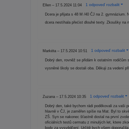
1 odpoveď rozbalit
Ellen – 17.5.2024 11:04
Dcera je přijata s 48 M /40 ČJ na 2. gymnázium. 
dcera nestíhala přećist dlouhé texty. Zkoušky na 
1 odpoveď rozbalit
Markéta – 17.5.2024 10:51
Dobrý den, rovněž se přidám k ostatním rodičům 
vysněné školy se dostali oba. Děkuji za vedení př
1 odpoveď rozbalit
Zuzana – 17.5.2024 10:35
Dobrý den, také bychom rádi poděkovali za vaši p
hlavně v ČJ, je zaměřen spíše na Mat. Byl to skvě
ZŠ. Syn se nakonec šťastně dostal na první zvolen
oficiálních testů cermatu z minulých let, ktere 
body za vysvědčení. Určitě bych všem doporučila d