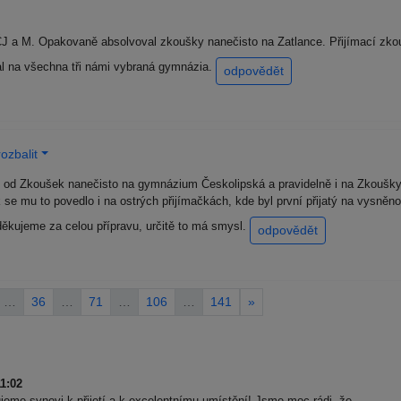
z ČJ a M. Opakovaně absolvoval zkoušky nanečisto na Zatlance. Přijímací zko
l na všechna tři námi vybraná gymnázia.
odpovědět
ozbalit
rz od Zkoušek nanečisto na gymnázium Českolipská a pravidelně i na Zkoušk
tak se mu to povedlo i na ostrých přijímačkách, kde byl první přijatý na vysn
děkujeme za celou přípravu, určitě to má smysl.
odpovědět
…
36
…
71
…
106
…
141
»
1:02
eme synovi k přijetí a k excelentnímu umístění! Jsme moc rádi, že