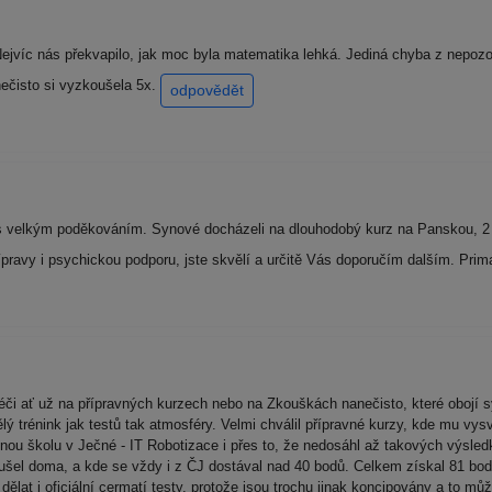
Nejvíc nás překvapilo, jak moc byla matematika lehká. Jediná chyba z nepozo
nečisto si vyzkoušela 5x.
odpovědět
s velkým poděkováním. Synové docházeli na dlouhodobý kurz na Panskou, 2 
ípravy i psychickou podporu, jste skvělí a určitě Vás doporučím dalším. Prim
éči ať už na přípravných kurzech nebo na Zkouškách nanečisto, které obojí s
lý trénink jak testů tak atmosféry. Velmi chválil přípravné kurzy, kde mu vy
ou školu v Ječné - IT Robotizace i přes to, že nedosáhl až takových výsledk
zkoušel doma, a kde se vždy i z ČJ dostával nad 40 bodů. Celkem získal 81 b
ělat i oficiální cermatí testy, protože jsou trochu jinak koncipovány a to m