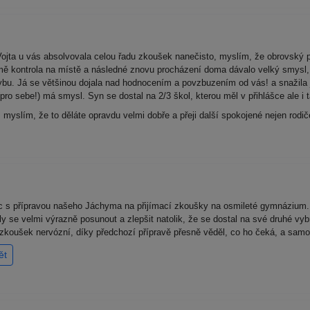
Vojta u vás absolvovala celou řadu zkoušek nanečisto, myslím, že obrovský p
jmě kontrola na místě a následné znovu procházení doma dávalo velký smysl,
u. Já se většinou dojala nad hodnocením a povzbuzením od vás! a snažila 
 (pro sebe!) má smysl. Syn se dostal na 2/3 škol, kterou měl v přihlášce ale i
myslím, že to děláte opravdu velmi dobře a přeji další spokojené nejen rodič
 s přípravou našeho Jáchyma na přijímací zkoušky na osmileté gymnázium.
 se velmi výrazně posunout a zlepšit natolik, že se dostal na své druhé vyb
 zkoušek nervózní, díky předchozí přípravě přesně věděl, co ho čeká, a samo
ět