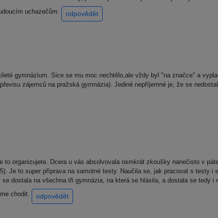
a budoucím uchazečům.
odpovědět
stileté gymnázium. Sice se mu moc nechtělo,ale vždy byl "na značce" a vypla
evisu zájemců na pražská gymnázia). Jediné nepříjemné je, že se nedostal
le to organizujete. Dcera u vás absolvovala osmkrát zkoušky nanečisto v pát
5). Je to super příprava na samotné testy. Naučila se, jak pracovat s testy 
y se dostala na všechna tři gymnázia, na která se hlásila, a dostala se te
eme chodit.
odpovědět