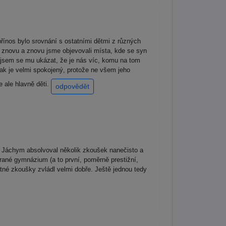
řínos bylo srovnání s ostatními dětmi z různých
 znovu a znovu jsme objevovali místa, kde se syn
jsem se mu ukázat, že je nás víc, komu na tom
 tak je velmi spokojený, protože ne všem jeho
e ale hlavně děti.
odpovědět
 Jáchym absolvoval několik zkoušek nanečisto a
rané gymnázium (a to první, poměrně prestižní,
tné zkoušky zvládl velmi dobře. Ještě jednou tedy