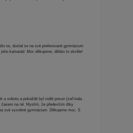
tilo se, dostal se na své preferované gymnázium
 jeho kamarád. Moc děkujeme, děláto to skvěle!
ek a sobotu a pokaždé byl vidět posun (začínala
i s časem na ně. Myslím, že především díky
dy i na své vysněné gymnázium. Děkujeme moc. S