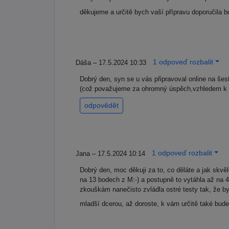
děkujeme a určitě bych vaší přípravu doporučil
1 odpoveď rozbalit
Dáša – 17.5.2024 10:33
Dobrý den, syn se u vás připravoval online na še
(což považujeme za ohromný úspěch,vzhledem k př
odpovědět
1 odpoveď rozbalit
Jana – 17.5.2024 10:14
Dobrý den, moc děkuji za to, co děláte a jak skvě
na 13 bodech z M:-) a postupně to vytáhla až na 4
zkouškám nanečisto zvládla ostré testy tak, že b
mladší dcerou, až doroste, k vám určitě také bud