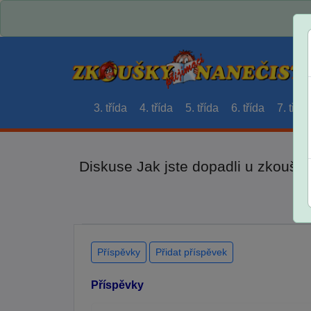
3. třída
4. třída
5. třída
6. třída
7. třída
Diskuse Jak jste dopadli u zkouše
Příspěvky
Přidat příspěvek
Příspěvky