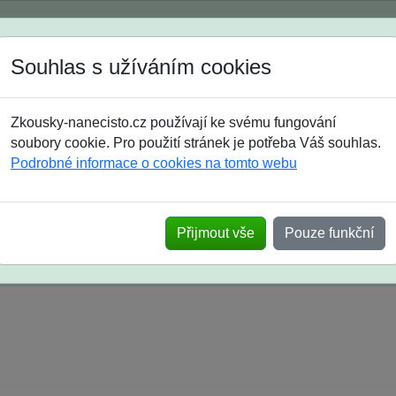
Spustili jsme přihlašování na školní rok 2026/2027!
Souhlas s užíváním cookies
Jak si vybrat
Časté dotazy
Zkousky-nanecisto.cz používají ke svému fungování
8. třída
9. třída
střední
maturanti
soutěže
prázdniny
soubory cookie. Pro použití stránek je potřeba Váš souhlas.
Podrobné informace o cookies na tomto webu
k na SŠ? Vaše ohlasy po skutečných přijímací
Přijmout vše
Pouze funkční