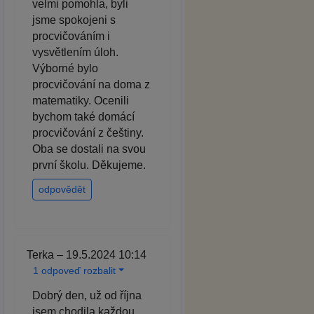
velmi pomohla, byli
jsme spokojeni s
procvičováním i
vysvětlením úloh.
Výborné bylo
procvičování na doma z
matematiky. Ocenili
bychom také domácí
procvičování z češtiny.
Oba se dostali na svou
první školu. Děkujeme.
odpovědět
Terka – 19.5.2024 10:14
1 odpoveď rozbalit
Dobrý den, už od října
jsem chodila každou