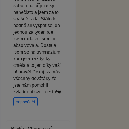
sobotu na příjmačky
nanečisto a jsem za to
strašně ráda. Stálo to
hodně sil vyspat se jen
jednou za týden ale
jsem ráda že jsem to
absolvovala. Dostala
jsem se na gymnázium
kam jsem vždycky
chtěla a to jen díky vaší
přípravě! Děkuji za nás
všechny deváťáky že
jste nám pomohli
zvládnout svoji cestu!❤️
odpovědět
Pavlína Ohnoutková –