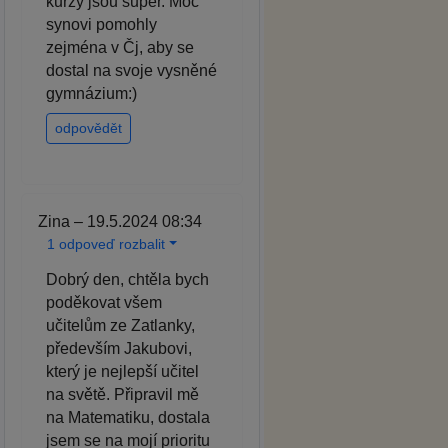
kurzy jsou super. Moc
synovi pomohly
zejména v Čj, aby se
dostal na svoje vysněné
gymnázium:)
odpovědět
Zina – 19.5.2024 08:34
1 odpoveď rozbalit
Dobrý den, chtěla bych
poděkovat všem
učitelům ze Zatlanky,
především Jakubovi,
který je nejlepší učitel
na světě. Připravil mě
na Matematiku, dostala
jsem se na mojí prioritu