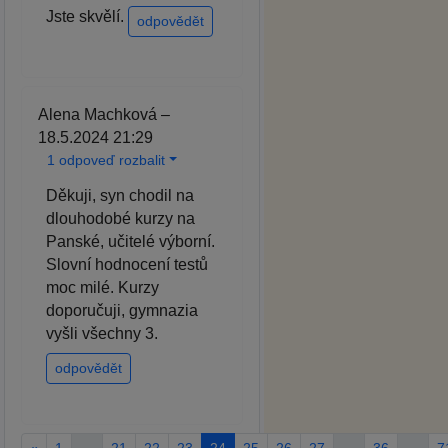
Jste skvělí.
odpovědět
Alena Machková –
18.5.2024 21:29
1 odpoveď rozbalit
Děkuji, syn chodil na
dlouhodobé kurzy na
Panské, učitelé výborní.
Slovní hodnocení testů
moc milé. Kurzy
doporučuji, gymnazia
vyšli všechny 3.
odpovědět
«
1
…
21
22
23
24
25
26
27
…
36
…
7