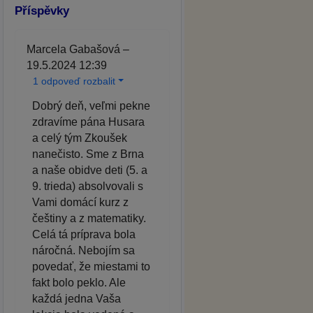
Příspěvky
Marcela Gabašová –
19.5.2024 12:39
1 odpoveď rozbalit
Dobrý deň, veľmi pekne
zdravíme pána Husara
a celý tým Zkoušek
nanečisto. Sme z Brna
a naše obidve deti (5. a
9. trieda) absolvovali s
Vami domácí kurz z
češtiny a z matematiky.
Celá tá príprava bola
náročná. Nebojím sa
povedať, že miestami to
fakt bolo peklo. Ale
každá jedna Vaša