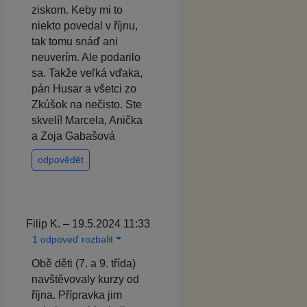
ziskom. Keby mi to
niekto povedal v říjnu,
tak tomu snáď ani
neuverím. Ale podarilo
sa. Takže veľká vďaka,
pán Husar a všetci zo
Zkúšok na nečisto. Ste
skvelí! Marcela, Anička
a Zoja Gabašová
odpovědět
Filip K. – 19.5.2024 11:33
1 odpoveď rozbalit
Obě děti (7. a 9. třída)
navštěvovaly kurzy od
října. Přípravka jim