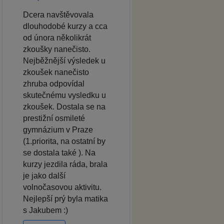
Dcera navštěvovala
dlouhodobé kurzy a cca
od února několikrát
zkoušky nanečisto.
Nejběžnější výsledek u
zkoušek nanečisto
zhruba odpovídal
skutečnému vysledku u
zkoušek. Dostala se na
prestižní osmileté
gymnázium v Praze
(1.priorita, na ostatní by
se dostala také ). Na
kurzy jezdila ráda, brala
je jako další
volnočasovou aktivitu.
Nejlepší prý byla matika
s Jakubem :)