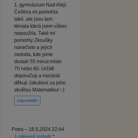
1, gymnázium Nad Alejí.
Čeština mi pomohla
také, ale jsou tam
témata která jsem vůbec
nepoužila. Také mi
pomohly Zkoušky
nanečisto a jejich
metoda, kde jsme
dostali 55 minut místo
70 nebo 60. Určitě
doporučuji a mockrát
děkuji Jakubovi za jeho
skvělou Matematiku! :-)
odpovědět
Petra – 18.5.2024 22:44
1 odpoveď rozbalit