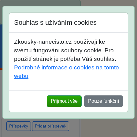
Spustili jsme přihlašování na
školní rok 2026/2027!
Souhlas s užíváním cookies
Zkousky-nanecisto.cz používají ke
svému fungování soubory cookie. Pro
použití stránek je potřeba Váš souhlas.
Menu
Účet
Košík
Podrobné informace o cookies na tomto
webu
Diskuse Jak jste dopadli u
zkoušek na SŠ? Vaše ohlasy
Přijmout vše
Pouze funkční
po skutečných přijímacích
zkouškách
Příspěvky
Přidat příspěvek