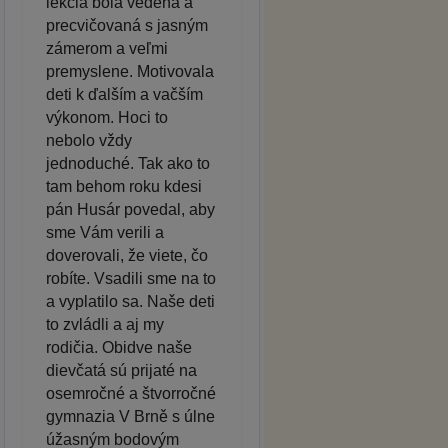
lekcia bola vedená a
precvičovaná s jasným
zámerom a veľmi
premyslene. Motivovala
deti k ďalším a vačším
výkonom. Hoci to
nebolo vždy
jednoduché. Tak ako to
tam behom roku kdesi
pán Husár povedal, aby
sme Vám verili a
doverovali, že viete, čo
robíte. Vsadili sme na to
a vyplatilo sa. Naše deti
to zvládli a aj my
rodičia. Obidve naše
dievčatá sú prijaté na
osemročné a štvorročné
gymnazia V Brně s úlne
úžasným bodovým