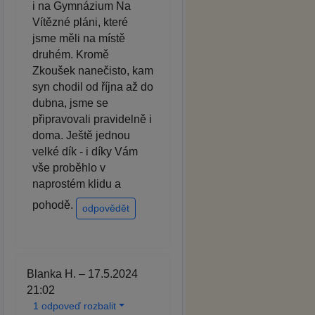
i na Gymnázium Na
Vítězné pláni, které
jsme měli na místě
druhém. Kromě
Zkoušek nanečisto, kam
syn chodil od října až do
dubna, jsme se
připravovali pravidelně i
doma. Ještě jednou
velké dík - i díky Vám
vše proběhlo v
naprostém klidu a
pohodě.
odpovědět
Blanka H. – 17.5.2024
21:02
1 odpoveď rozbalit