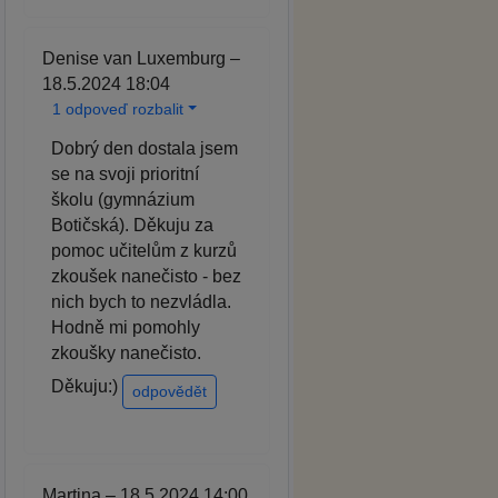
Denise van Luxemburg –
18.5.2024 18:04
1 odpoveď rozbalit
Dobrý den dostala jsem
se na svoji prioritní
školu (gymnázium
Botičská). Děkuju za
pomoc učitelům z kurzů
zkoušek nanečisto - bez
nich bych to nezvládla.
Hodně mi pomohly
zkoušky nanečisto.
Děkuju:)
odpovědět
Martina – 18.5.2024 14:00