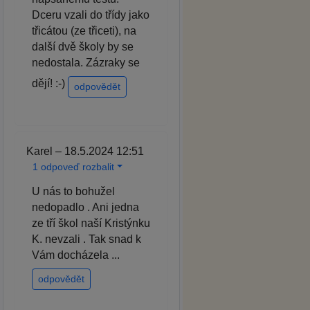
Dceru vzali do třídy jako
třicátou (ze třiceti), na
další dvě školy by se
nedostala. Zázraky se
dějí! :-)
odpovědět
Karel – 18.5.2024 12:51
1 odpoveď rozbalit
U nás to bohužel
nedopadlo . Ani jedna
ze tří škol naší Kristýnku
K. nevzali . Tak snad k
Vám docházela ...
odpovědět