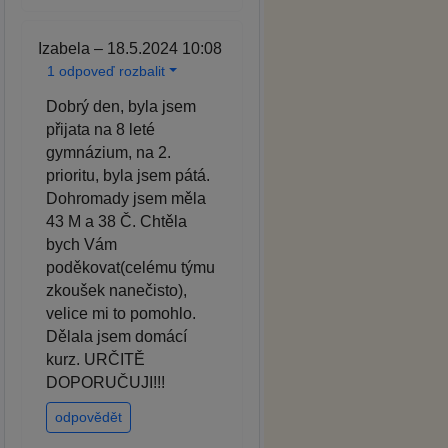
Izabela – 18.5.2024 10:08
1 odpoveď rozbalit
Dobrý den, byla jsem
přijata na 8 leté
gymnázium, na 2.
prioritu, byla jsem pátá.
Dohromady jsem měla
43 M a 38 Č. Chtěla
bych Vám
poděkovat(celému týmu
zkoušek nanečisto),
velice mi to pomohlo.
Dělala jsem domácí
kurz. URČITĚ
DOPORUČUJI!!!
odpovědět