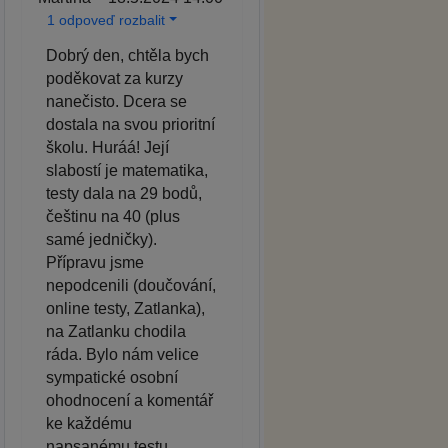
1 odpoveď rozbalit
Dobrý den, chtěla bych
poděkovat za kurzy
nanečisto. Dcera se
dostala na svou prioritní
školu. Huráá! Její
slabostí je matematika,
testy dala na 29 bodů,
češtinu na 40 (plus
samé jedničky).
Přípravu jsme
nepodcenili (doučování,
online testy, Zatlanka),
na Zatlanku chodila
ráda. Bylo nám velice
sympatické osobní
ohodnocení a komentář
ke každému
napsanému testu.