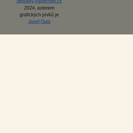
zkousky-nanecisto.cz
2024, autorem
grafických prvků je
Josef Quis