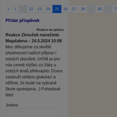
«
1
…
22
23
24
25
26
27
28
…
36
…
7
Přidat příspěvek
Reakce na zprávu
Reakce Zkoušek nanečisto
Magdalena – 24.5.2024 10:08
Moc děkujeme za skvělé
zhodnocení našich příprav i
ostrých zkoušek. Určitě je pro
nás cenné slyšet, co žáky u
ostrých testů překvapilo. Dcera
zaslouží velikou gratulaci a
věříme, že bude na vybrané
škole spokojena. :) Pohodové
léto!
Jméno