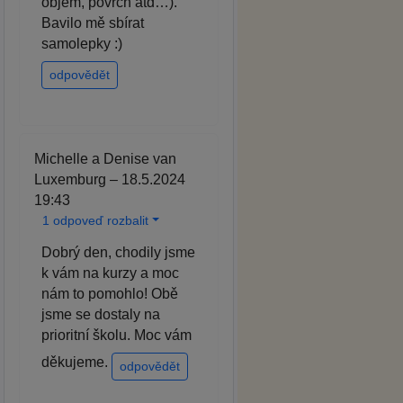
objem, povrch atd…).
Bavilo mě sbírat
samolepky :)
odpovědět
Michelle a Denise van
Luxemburg – 18.5.2024
19:43
1 odpoveď rozbalit
Dobrý den, chodily jsme
k vám na kurzy a moc
nám to pomohlo! Obě
jsme se dostaly na
prioritní školu. Moc vám
děkujeme.
odpovědět