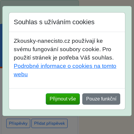
Spustili jsme přihlašování na
školní rok 2026/2027!
Souhlas s užíváním cookies
Zkousky-nanecisto.cz používají ke
svému fungování soubory cookie. Pro
použití stránek je potřeba Váš souhlas.
Menu
Účet
Košík
Podrobné informace o cookies na tomto
webu
Diskuse Jak jste dopadli u
zkoušek na SŠ? Vaše ohlasy
Přijmout vše
Pouze funkční
po skutečných přijímacích
zkouškách
Příspěvky
Přidat příspěvek