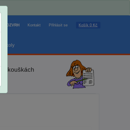
Košík 0 Kč
ROZVRH
Kontakt
Přihlásit se
školy
ch zkouškách