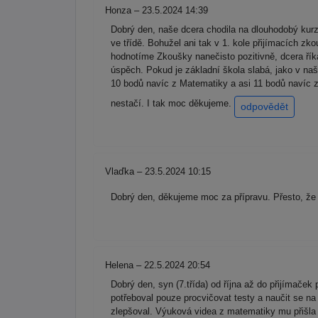
Honza – 23.5.2024 14:39
Dobrý den, naše dcera chodila na dlouhodobý kurz
ve třídě. Bohužel ani tak v 1. kole přijímacích z
hodnotíme Zkoušky nanečisto pozitivně, dcera říká,
úspěch. Pokud je základní škola slabá, jako v na
10 bodů navíc z Matematiky a asi 11 bodů navíc z
nestačí. I tak moc děkujeme.
odpovědět
Vlaďka – 23.5.2024 10:15
Dobrý den, děkujeme moc za přípravu. Přesto, že 
Helena – 22.5.2024 20:54
Dobrý den, syn (7.třída) od října až do přijímače
potřeboval pouze procvičovat testy a naučit se na 
zlepšoval. Výuková videa z matematiky mu přišla 