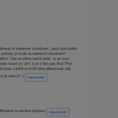
oplňovali to sobotními zkouškami. Letos byla hodně
la pohoda, je to jak na sobotních zkouškách".
dalším. Toto se online naučit nedá - to se musí
budu muset víc učit" a už v říjnu pak říkal "Proč
li jinam a ještě se kvůli tomu připravovali celý
o je nejvíc!!! :)
odpovědět
 děkujeme za skvělou přípravu!
odpovědět