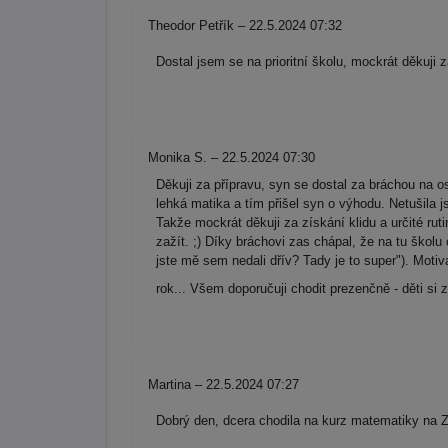
Theodor Petřík – 22.5.2024 07:32
Dostal jsem se na prioritní školu, mockrát děkuji
Monika S. – 22.5.2024 07:30
Děkuji za přípravu, syn se dostal za bráchou na o
lehká matika a tím přišel syn o výhodu. Netušila j
Takže mockrát děkuji za získání klidu a určité rut
zažít. ;) Díky bráchovi zas chápal, že na tu školu
jste mě sem nedali dřív? Tady je to super"). Motiva
rok... Všem doporučuji chodit prezenčně - děti si z
Martina – 22.5.2024 07:27
Dobrý den, dcera chodila na kurz matematiky na Z