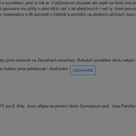
o vysvětlení, proč to tak je. U přijímacích zkoušek ale uspěl na školu své prv
tá gymnázia mu přišly o dost těžší než z let předchozích i než ty, které pro
v matematice a 96 percentil v češtině a umístění na předních příčkách mezi 
tiky jsme trénovali na Zkouškách nanečisto. Bohužel vysvětlení úkolu nebylo d
Na češtinu jsme potřebovali i doučování.
odpovědět
Z pro 9. třídy. Jsem přijata na prioritní školu Gymnázium prof. Jana Patočk