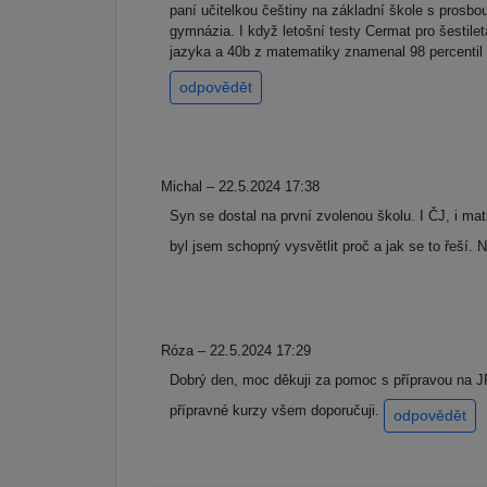
paní učitelkou češtiny na základní škole s prosbou 
gymnázia. I když letošní testy Cermat pro šestile
jazyka a 40b z matematiky znamenal 98 percentil 
odpovědět
Michal – 22.5.2024 17:38
Syn se dostal na první zvolenou školu. I ČJ, i ma
byl jsem schopný vysvětlit proč a jak se to řeší. 
Róza – 22.5.2024 17:29
Dobrý den, moc děkuji za pomoc s přípravou na JP
přípravné kurzy všem doporučuji.
odpovědět