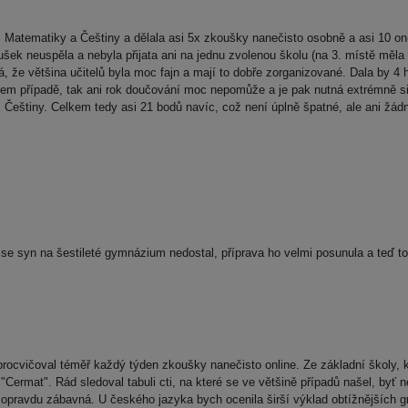
 Matematiky a Češtiny a dělala asi 5x zkoušky nanečisto osobně a asi 10 on-
koušek neuspěla a nebyla přijata ani na jednu zvolenou školu (na 3. místě m
 že většina učitelů byla moc fajn a mají to dobře zorganizované. Dala by 4 hv
šem případě, tak ani rok doučování moc nepomůže a je pak nutná extrémně s
 Češtiny. Celkem tedy asi 21 bodů navíc, což není úplně špatné, ale ani žád
se syn na šestileté gymnázium nedostal, příprava ho velmi posunula a teď t
k procvičoval téměř každý týden zkoušky nanečisto online. Ze základní školy, 
"Cermat". Rád sledoval tabuli cti, na které se ve většině případů našel, byť 
opravdu zábavná. U českého jazyka bych ocenila širší výklad obtížnějších g