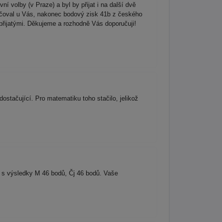
ní volby (v Praze) a byl by přijat i na další dvě
cvičoval u Vás, nakonec bodový zisk 41b z českého
přijatými. Děkujeme a rozhodně Vás doporučuji!
ostačující. Pro matematiku toho stačilo, jelikož
y s výsledky M 46 bodů, Čj 46 bodů. Vaše