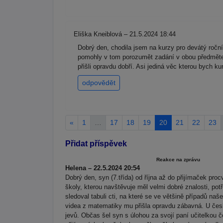
Eliška Kneiblová – 21.5.2024 18:44
Dobrý den, chodila jsem na kurzy pro devátý ročn
pomohly v tom porozumět zadání v obou předmětech.
přišli opravdu dobří. Asi jediná věc kterou bych 
odpovědět
«
1
…
17
18
19
20
21
22
23
Přidat příspěvek
Reakce na zprávu
Helena – 22.5.2024 20:54
Dobrý den, syn (7.třída) od října až do přijímaček pr
školy, kterou navštěvuje měl velmi dobré znalosti, po
sledoval tabuli cti, na které se ve většině případů na
videa z matematiky mu přišla opravdu zábavná. U česk
jevů. Občas šel syn s úlohou za svojí paní učitelkou č