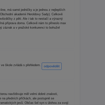
line, má samé jedničky a je jednou z nejlepších
ěla Obchodní akademii Heroldovy Sady). Celkově
ězdičky z pěti. Ale i tak to nestačí a výrazný
ilná příprava doma. Celkově nám to přineslo max
ný zázrak a v pražské konkurenci to bohužel
o ve škole zvládá s přehledem.
odpovědět
kterou navštěvuje měl velmi dobré znalosti,
ne na předních příčkách, ale postupně se
ramatických jevů. Občas šel syn s úlohou za svojí