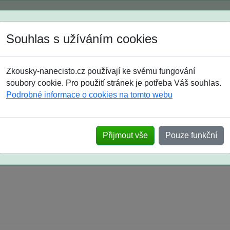
Spustili jsme přihlašování na školní rok 2026/2027!
Souhlas s užíváním cookies
Jak si vybrat
Časté dotazy
Zkousky-nanecisto.cz používají ke svému fungování
8. třída
9. třída
střední
maturanti
soutěže
prázdniny
soubory cookie. Pro použití stránek je potřeba Váš souhlas.
Podrobné informace o cookies na tomto webu
k na SŠ? Vaše ohlasy po skutečných přijímací
Přijmout vše
Pouze funkční