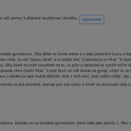
 za vaši pomoc k přípravě na přijímací zkoušky.
odpovědět
smileté gymnázium. Oba dělali ve čtvrté online a v páté prezenční kurzy a d
sem však, že má "tajnou zbraň" a to totální klid. O přestávce mi říkal: "to by
iny, díky které se mohl soustředit na to, co píše a nenechal se vyrušit ničím 
 opravdu chce (starší říkal: "a proč bych se měl dostat na gympl, vždyť to se 
ce u páťáků je také hodně důležitá, dost z nich neví, proč rodiče chtějí, aby š
vyknou na jiné prostředí, poznají jiný styl výuky a chodí na doučování rády a t
atlance. Dostala se na osmileté gymnázium, které měla jako prioritu 1. Moc