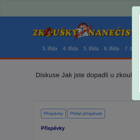
3. třída
4. třída
5. třída
6. třída
7. třída
Diskuse Jak jste dopadli u zkouše
Příspěvky
Přidat příspěvek
Příspěvky