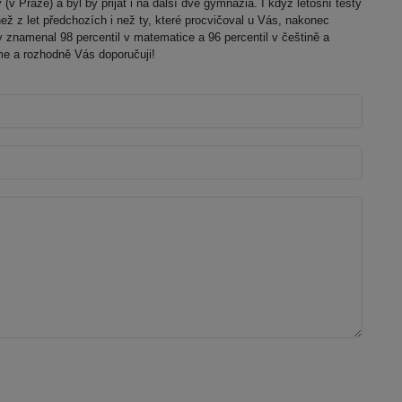
(v Praze) a byl by přijat i na další dvě gymnázia. I když letošní testy
ež z let předchozích i než ty, které procvičoval u Vás, nakonec
znamenal 98 percentil v matematice a 96 percentil v češtině a
me a rozhodně Vás doporučuji!