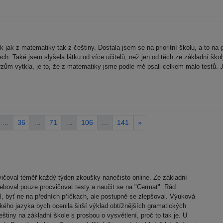
ík jak z matematiky tak z češtiny. Dostala jsem se na prioritní školu, a to 
 Také jsem slyšela látku od více učitelů, než jen od těch ze základní školy
kurzům vytkla, je to, že z matematiky jsme podle mě psali celkem málo testů. 
…
36
…
71
…
106
…
141
»
ocvičoval téměř každý týden zkoušky nanečisto online. Ze základní
třeboval pouze procvičovat testy a naučit se na "Cermat". Rád
šel, byť ne na předních příčkách, ale postupně se zlepšoval. Výuková
ého jazyka bych ocenila širší výklad obtížnějších gramatických
eštiny na základní škole s prosbou o vysvětlení, proč to tak je. U