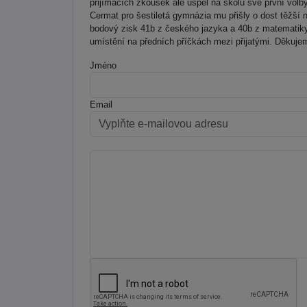
přijímacích zkoušek ale uspěl na školu své první volby 
Cermat pro šestiletá gymnázia mu přišly o dost těžší n
bodový zisk 41b z českého jazyka a 40b z matematiky 
umístění na předních příčkách mezi přijatými. Děkuje
Jméno
Email