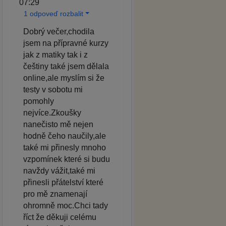
07:29
1 odpoveď rozbalit
Dobrý večer,chodila
jsem na přípravné kurzy
jak z matiky tak i z
češtiny také jsem dělala
online,ale myslím si že
testy v sobotu mi
pomohly
nejvíce.Zkoušky
nanečisto mě nejen
hodně čeho naučily,ale
také mi přinesly mnoho
vzpomínek které si budu
navždy vážit,také mi
přinesli přátelství které
pro mě znamenají
ohromně moc.Chci tady
říct že děkuji celému