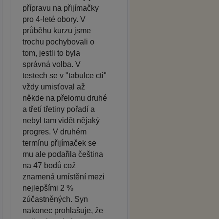
přípravu na přijímačky
pro 4-leté obory. V
průběhu kurzu jsme
trochu pochybovali o
tom, jestli to byla
správná volba. V
testech se v "tabulce cti"
vždy umisťoval až
někde na přelomu druhé
a třetí třetiny pořadí a
nebyl tam vidět nějaký
progres. V druhém
termínu přijímaček se
mu ale podařila čeština
na 47 bodů což
znamená umístění mezi
nejlepšími 2 %
zúčastněných. Syn
nakonec prohlašuje, že