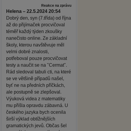
Reakce na zprávu
Helena – 22.5.2024 20:54
Dobrý den, syn (7.třída) od října
až do přijímaček procvičoval
téměř každý týden zkoušky
nanečisto online. Ze základní
školy, kterou navštěvuje měl
velmi dobré znalosti,
potřeboval pouze procvičovat
testy a naučit se na "Cermat".
Rád sledoval tabuli cti, na které
se ve většině případů našel,
byť ne na předních příčkách,
ale postupně se zlepšoval.
Výuková videa z matematiky
mu přišla opravdu zábavná. U
českého jazyka bych ocenila
širší výklad obtížnějších
gramatických jevů. Občas šel