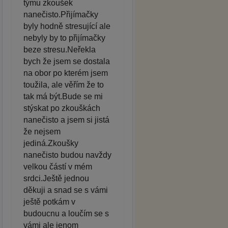
týmu zkoušek
nanečisto.Přijímačky
byly hodně stresující ale
nebyly by to přijímačky
beze stresu.Neřekla
bych že jsem se dostala
na obor po kterém jsem
toužila, ale věřím že to
tak má být.Bude se mi
stýskat po zkouškách
nanečisto a jsem si jistá
že nejsem
jediná.Zkoušky
nanečisto budou navždy
velkou částí v mém
srdci.Ještě jednou
děkuji a snad se s vámi
ještě potkám v
budoucnu a loučím se s
vámi ale jenom