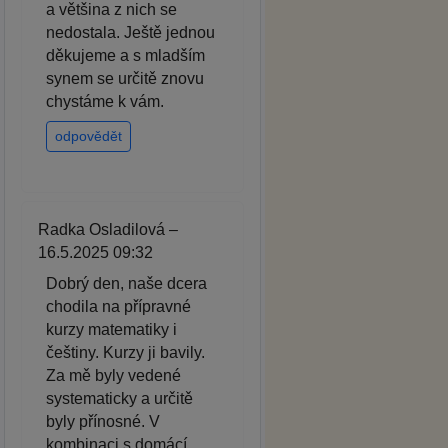
a většina z nich se
nedostala. Ještě jednou
děkujeme a s mladším
synem se určitě znovu
chystáme k vám.
odpovědět
Radka Osladilová –
16.5.2025 09:32
Dobrý den, naše dcera
chodila na přípravné
kurzy matematiky i
češtiny. Kurzy ji bavily.
Za mě byly vedené
systematicky a určitě
byly přínosné. V
kombinaci s domácí