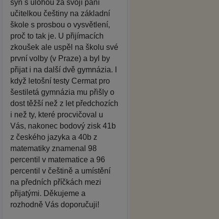
syn s úlohou za svojí paní
učitelkou češtiny na základní
škole s prosbou o vysvětlení,
proč to tak je. U přijímacích
zkoušek ale uspěl na školu své
první volby (v Praze) a byl by
přijat i na další dvě gymnázia. I
když letošní testy Cermat pro
šestiletá gymnázia mu přišly o
dost těžší než z let předchozích
i než ty, které procvičoval u
Vás, nakonec bodový zisk 41b
z českého jazyka a 40b z
matematiky znamenal 98
percentil v matematice a 96
percentil v češtině a umístění
na předních příčkách mezi
přijatými. Děkujeme a
rozhodně Vás doporučuji!