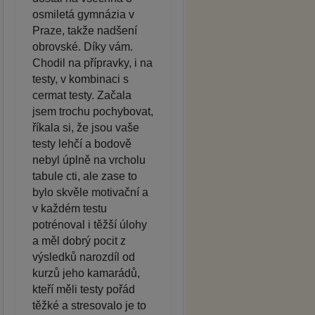
osmiletá gymnázia v
Praze, takže nadšení
obrovské. Díky vám.
Chodil na přípravky, i na
testy, v kombinaci s
cermat testy. Začala
jsem trochu pochybovat,
říkala si, že jsou vaše
testy lehčí a bodově
nebyl úplně na vrcholu
tabule cti, ale zase to
bylo skvěle motivační a
v každém testu
potrénoval i těžší úlohy
a měl dobrý pocit z
výsledků narozdíl od
kurzů jeho kamarádů,
kteří měli testy pořád
těžké a stresovalo je to