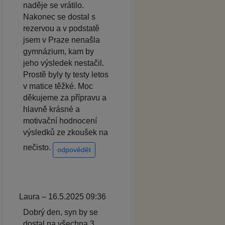
naděje se vrátilo.
Nakonec se dostal s
rezervou a v podstatě
jsem v Praze nenašla
gymnázium, kam by
jeho výsledek nestačil.
Prostě byly ty testy letos
v matice těžké. Moc
děkujeme za přípravu a
hlavně krásné a
motivační hodnocení
výsledků ze zkoušek na
nečisto.
odpovědět
Laura – 16.5.2025 09:36
Dobrý den, syn by se
dostal na všechna 3