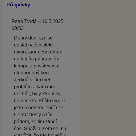
Příspěvky
Petra Tvrdá – 16.5.2025
09:53
Dobrý den, syn se
dostal na šestileté
gymnázium. By u Vám
na letním přípravném
kempu a navštěvoval
dlouhodobý kurz.
Jediné s čím měl
problém a kam moc
nechtěl, byly Zkoušky
na nečisto. Přišlo mu, že
je to mnohem lehčí než
Cermat testy a tím
pádem, že tím ztrácí
čas. Snažila jsem se mu
vysvětlit, že jde hlavně o