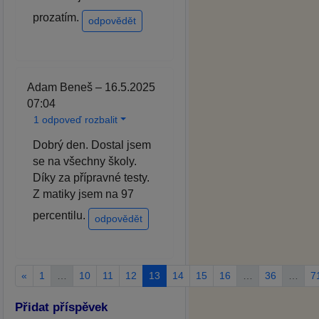
prozatím.
odpovědět
Adam Beneš – 16.5.2025
07:04
1 odpoveď rozbalit
Dobrý den. Dostal jsem
se na všechny školy.
Díky za přípravné testy.
Z matiky jsem na 97
percentilu.
odpovědět
«
1
…
10
11
12
13
14
15
16
…
36
…
7
Přidat příspěvek