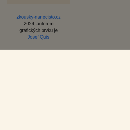
zkousky-nanecisto.cz
2024, autorem
grafických prvků je
Josef Quis