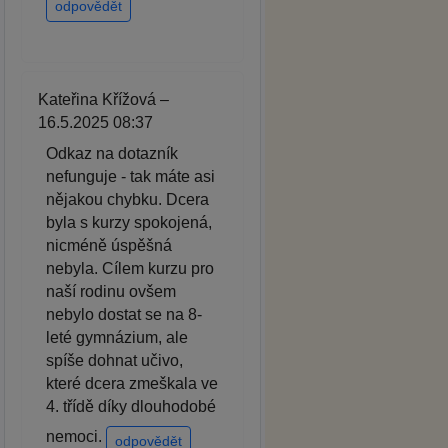
odpovědět
Kateřina Křížová –
16.5.2025 08:37
Odkaz na dotazník
nefunguje - tak máte asi
nějakou chybku. Dcera
byla s kurzy spokojená,
nicméně úspěšná
nebyla. Cílem kurzu pro
naší rodinu ovšem
nebylo dostat se na 8-
leté gymnázium, ale
spíše dohnat učivo,
které dcera zmeškala ve
4. třídě díky dlouhodobé
nemoci.
odpovědět