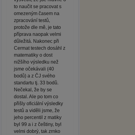
to naučit se pracovat s
omezeným časem na
zpracování testů,
protože dle mě, je tato
příprava naopak velmi
důležitá. Nakonec při
Cermat testech dosáhl z
matematiky o dost
nižšího výsledku než
jsme očekávali (40
bodů) a z ČJ svého
standartu tj. 33 bodů.
Nečekal, že by se
dostal. Ale po tom co
přišly oficiální výsledky
testů a viděli jsme, že
jeho percentil z matiky
byl 99 a i z češtiny, byl
velmi dobrý, tak zrnko