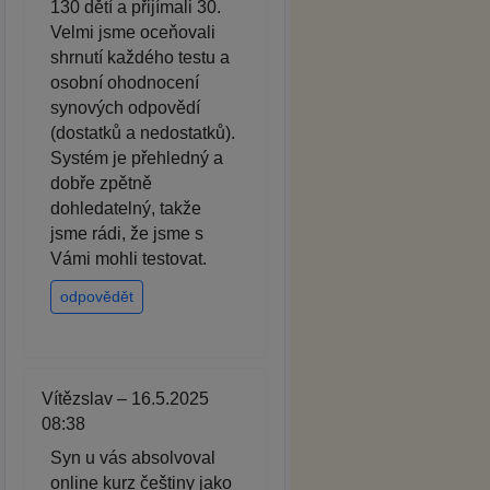
130 dětí a přijímali 30.
Velmi jsme oceňovali
shrnutí každého testu a
osobní ohodnocení
synových odpovědí
(dostatků a nedostatků).
Systém je přehledný a
dobře zpětně
dohledatelný, takže
jsme rádi, že jsme s
Vámi mohli testovat.
odpovědět
Vítězslav – 16.5.2025
08:38
Syn u vás absolvoval
online kurz češtiny jako