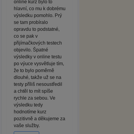
online kurz bylo to
hlavní, co mu k dobrému
výsledku pomohlo. Prý
se tam probíralo
opravdu to podstatné,
co se pak v
přijímačkových testech
objevilo. Špatné
výsledky v online testu
po výuce vysvětluje tím,
že to bylo poměrně
dlouhé, takže už se na
testy příliš nesoustředil
a chtěl to mít spíše
rychle za sebou. Ve
výsledku tedy
hodnotíme kurz
pozitivně a děkujeme za
vaše služby.