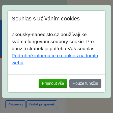
Spustili jsme přihlašování na
školní rok 2026/2027!
Souhlas s užíváním cookies
Zkousky-nanecisto.cz používají ke
svému fungování soubory cookie. Pro
použití stránek je potřeba Váš souhlas.
Menu
Účet
Košík
Podrobné informace o cookies na tomto
webu
Diskuse Jak jste dopadli u
zkoušek na SŠ? Vaše ohlasy po
Přijmout vše
Pouze funkční
skutečných přijímacích
zkouškách
Příspěvky
Přidat příspěvek