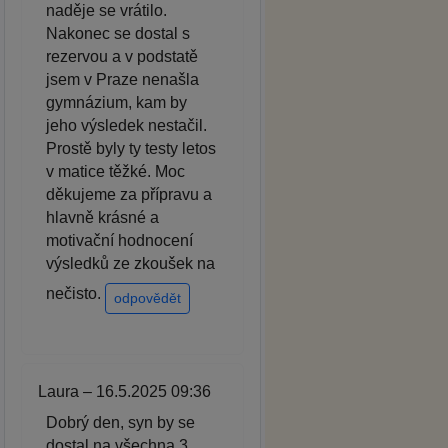
naděje se vrátilo.
Nakonec se dostal s
rezervou a v podstatě
jsem v Praze nenašla
gymnázium, kam by
jeho výsledek nestačil.
Prostě byly ty testy letos
v matice těžké. Moc
děkujeme za přípravu a
hlavně krásné a
motivační hodnocení
výsledků ze zkoušek na
nečisto.
odpovědět
Laura – 16.5.2025 09:36
Dobrý den, syn by se
dostal na všechna 3