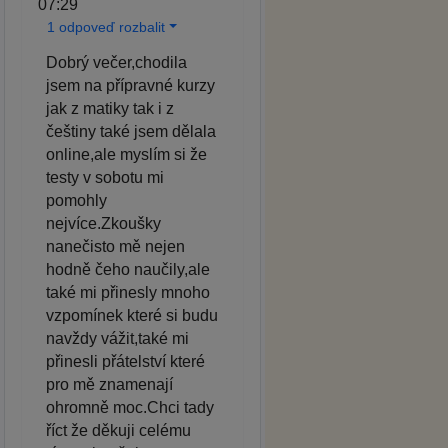
07:29
1 odpoveď rozbalit
Dobrý večer,chodila
jsem na přípravné kurzy
jak z matiky tak i z
češtiny také jsem dělala
online,ale myslím si že
testy v sobotu mi
pomohly
nejvíce.Zkoušky
nanečisto mě nejen
hodně čeho naučily,ale
také mi přinesly mnoho
vzpomínek které si budu
navždy vážit,také mi
přinesli přátelství které
pro mě znamenají
ohromně moc.Chci tady
říct že děkuji celému