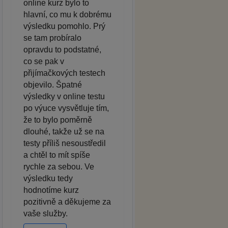
online kurz bylo to
hlavní, co mu k dobrému
výsledku pomohlo. Prý
se tam probíralo
opravdu to podstatné,
co se pak v
přijímačkových testech
objevilo. Špatné
výsledky v online testu
po výuce vysvětluje tím,
že to bylo poměrně
dlouhé, takže už se na
testy příliš nesoustředil
a chtěl to mít spíše
rychle za sebou. Ve
výsledku tedy
hodnotíme kurz
pozitivně a děkujeme za
vaše služby.