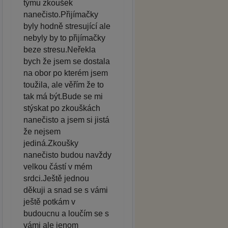
týmu zkoušek
nanečisto.Přijímačky
byly hodně stresující ale
nebyly by to přijímačky
beze stresu.Neřekla
bych že jsem se dostala
na obor po kterém jsem
toužila, ale věřím že to
tak má být.Bude se mi
stýskat po zkouškách
nanečisto a jsem si jistá
že nejsem
jediná.Zkoušky
nanečisto budou navždy
velkou částí v mém
srdci.Ještě jednou
děkuji a snad se s vámi
ještě potkám v
budoucnu a loučím se s
vámi ale jenom