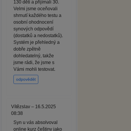
130 dětí a přijímali 30.
Velmi jsme oceňovali
shrnutí každého testu a
osobní ohodnocení
synových odpovědí
(dostatků a nedostatků).
Systém je přehledný a
dobře zpětně
dohledatelný, takže
jsme rádi, že jsme s
Vámi mohli testovat.
odpovědět
Vítězslav – 16.5.2025
08:38
Syn u vás absolvoval
online kurz češtiny jako