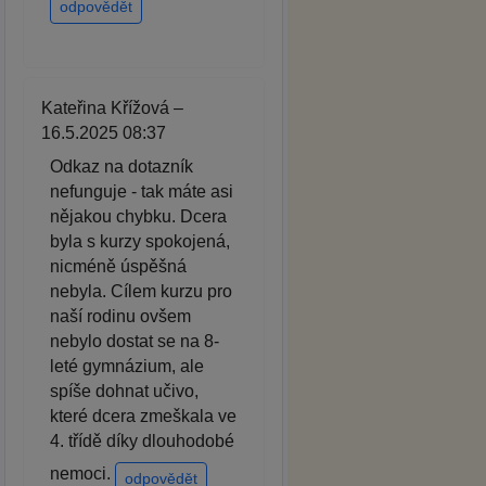
odpovědět
Kateřina Křížová –
16.5.2025 08:37
Odkaz na dotazník
nefunguje - tak máte asi
nějakou chybku. Dcera
byla s kurzy spokojená,
nicméně úspěšná
nebyla. Cílem kurzu pro
naší rodinu ovšem
nebylo dostat se na 8-
leté gymnázium, ale
spíše dohnat učivo,
které dcera zmeškala ve
4. třídě díky dlouhodobé
nemoci.
odpovědět