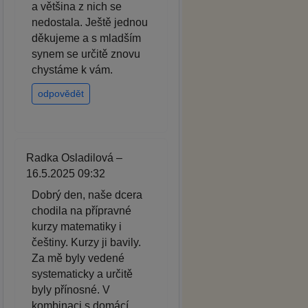
a většina z nich se
nedostala. Ještě jednou
děkujeme a s mladším
synem se určitě znovu
chystáme k vám.
odpovědět
Radka Osladilová –
16.5.2025 09:32
Dobrý den, naše dcera
chodila na přípravné
kurzy matematiky i
češtiny. Kurzy ji bavily.
Za mě byly vedené
systematicky a určitě
byly přínosné. V
kombinaci s domácí