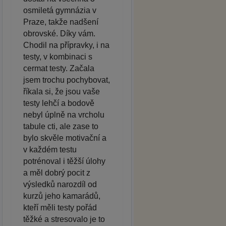
osmiletá gymnázia v
Praze, takže nadšení
obrovské. Díky vám.
Chodil na přípravky, i na
testy, v kombinaci s
cermat testy. Začala
jsem trochu pochybovat,
říkala si, že jsou vaše
testy lehčí a bodově
nebyl úplně na vrcholu
tabule cti, ale zase to
bylo skvěle motivační a
v každém testu
potrénoval i těžší úlohy
a měl dobrý pocit z
výsledků narozdíl od
kurzů jeho kamarádů,
kteří měli testy pořád
těžké a stresovalo je to