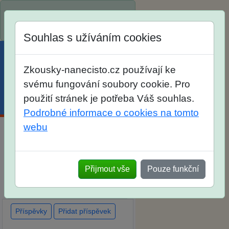
Spustili jsme přihlašování na
školní rok 2026/2027!
Souhlas s užíváním cookies
Zkousky-nanecisto.cz používají ke
svému fungování soubory cookie. Pro
použití stránek je potřeba Váš souhlas.
Menu
Účet
Košík
Podrobné informace o cookies na tomto
webu
Diskuse Jak jste dopadli u
zkoušek na SŠ? Vaše ohlasy po
Přijmout vše
Pouze funkční
skutečných přijímacích
zkouškách
Příspěvky
Přidat příspěvek