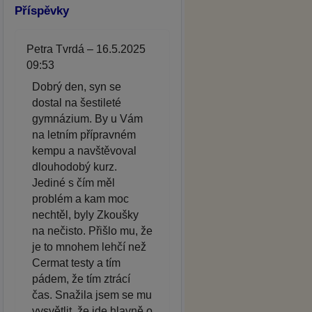
Příspěvky
Petra Tvrdá – 16.5.2025
09:53
Dobrý den, syn se
dostal na šestileté
gymnázium. By u Vám
na letním přípravném
kempu a navštěvoval
dlouhodobý kurz.
Jediné s čím měl
problém a kam moc
nechtěl, byly Zkoušky
na nečisto. Přišlo mu, že
je to mnohem lehčí než
Cermat testy a tím
pádem, že tím ztrácí
čas. Snažila jsem se mu
vysvětlit, že jde hlavně o