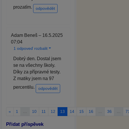
prozatím.
odpovědět
Adam Beneš – 16.5.2025
07:04
1 odpoveď rozbalit
Dobrý den. Dostal jsem
se na všechny školy.
Díky za přípravné testy.
Z matiky jsem na 97
percentilu.
odpovědět
«
1
…
10
11
12
13
14
15
16
…
36
…
7
Přidat příspěvek