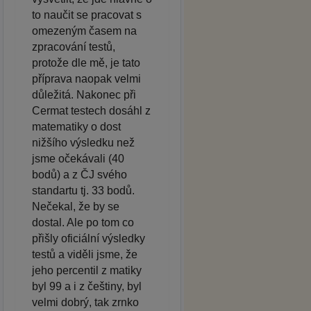
to naučit se pracovat s
omezeným časem na
zpracování testů,
protože dle mě, je tato
příprava naopak velmi
důležitá. Nakonec při
Cermat testech dosáhl z
matematiky o dost
nižšího výsledku než
jsme očekávali (40
bodů) a z ČJ svého
standartu tj. 33 bodů.
Nečekal, že by se
dostal. Ale po tom co
přišly oficiální výsledky
testů a viděli jsme, že
jeho percentil z matiky
byl 99 a i z češtiny, byl
velmi dobrý, tak zrnko