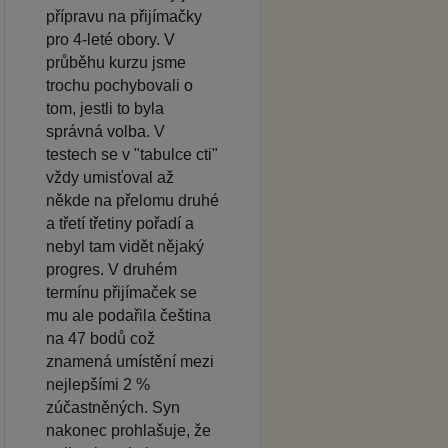
přípravu na přijímačky
pro 4-leté obory. V
průběhu kurzu jsme
trochu pochybovali o
tom, jestli to byla
správná volba. V
testech se v "tabulce cti"
vždy umisťoval až
někde na přelomu druhé
a třetí třetiny pořadí a
nebyl tam vidět nějaký
progres. V druhém
termínu přijímaček se
mu ale podařila čeština
na 47 bodů což
znamená umístění mezi
nejlepšími 2 %
zúčastněných. Syn
nakonec prohlašuje, že