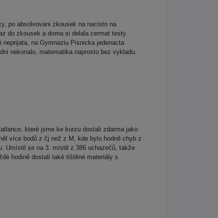
iky, po absolvovani zkousek na nacisto na
 az do zkousek a doma si delala cermat testy.
i neprijata, na Gymnaziu Pisnicka jedenacta
radni nekonalo, matematika naprosto bez vykladu.
atlance, které jsme ke kurzu dostali zdarma jako
měl více bodů z čj než z M, kde bylo hodně chyb z
lu. Umístil se na 3. místě z 386 uchazečů, takže
dé hodině dostali také tištěné materiály s