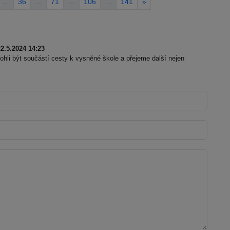
…
36
…
71
…
106
…
141
»
.5.2024 14:23
li být součástí cesty k vysněné škole a přejeme další nejen