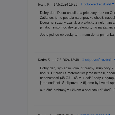
1 odpoveď rozbalit
Ivana K – 17.5.2024 19:29
Dobry den. Dcera chodila na pripravny kurz na Ohr
Zatlance, jsme pestala na pripravku chodit, naopa
Dcera neni zadny zazrak a prakticky z nuly napsa
prijata. Timto moc dekuji celemu tymu na Zatlanc
Jeste jednou obrovsky tym, mam doma primanka:
1 odpoveď rozbalit
Katka S. – 17.5.2024 18:48
Dobrý den, syn absolvoval přípravný skupinový ku
bonus. Přípravu z matematiky jsme neřešili, chod
nepozornosti (48 ČJ + 45 M + další body z olympiá
jsme nadšení. S přípravou z čj jsme byli velmi sp
aktuálně probraným učivem a spoustou příkladů.