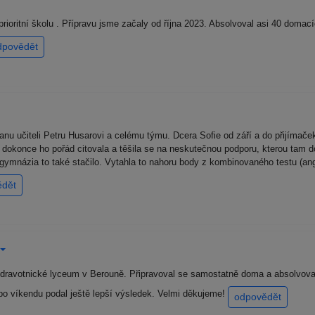
rioritní školu . Přípravu jsme začaly od října 2023. Absolvoval asi 40 domac
dpovědět
nu učiteli Petru Husarovi a celému týmu. Dcera Sofie od září a do přijímač
e, dokonce ho pořád citovala a těšila se na neskutečnou podporu, kterou tam do
ymnázia to také stačilo. Vytahla to nahoru body z kombinovaného testu (angl
ědět
olu Zdravotnické lyceum v Berouně. Připravoval se samostatně doma a absolvo
 po víkendu podal ještě lepší výsledek. Velmi děkujeme!
odpovědět