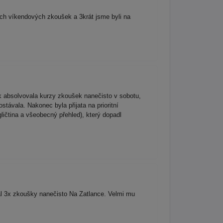
ích víkendových zkoušek a 3krát jsme byli na
ek absolvovala kurzy zkoušek nanečisto v sobotu,
stávala. Nakonec byla přijata na prioritní
ičtina a všeobecný přehled), který dopadl
val 3x zkoušky nanečisto Na Zatlance. Velmi mu