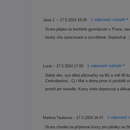
1 odpoveď rozbalit
Jana J. – 17.5.2024 18:20
Dcera přijata na šestileté gymnázium v Praze, n
hezky vše zpracované a vysvětlené. Doporučuji :-
1 odpoveď rozbalit
Lucie – 17.5.2024 17:00
Dobrý den, syn dělal přijímačky na 8G a měl 40 bod
Ceskolipskou - Cj i Mat a doma jsme si pouštěli 
prostě jen nesedlo. Kurzy vrele doporucuji a děku
1 odpoveď ro
Martina Taubrova – 17.5.2024 16:47
Dcera chodila na přípravné kurzy pro páťáky na S