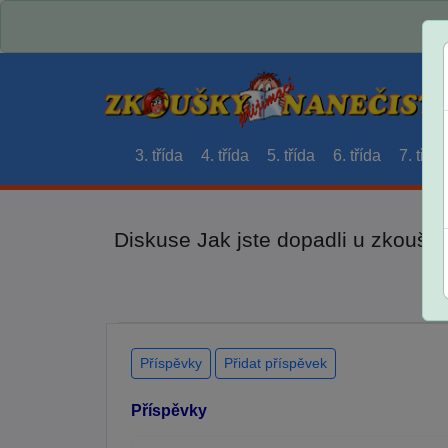
3. třída
4. třída
5. třída
6. třída
7. třída
Diskuse Jak jste dopadli u zkouše
Příspěvky
Přidat příspěvek
Příspěvky