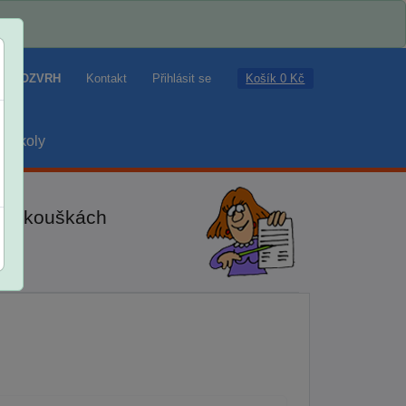
Košík 0 Kč
ROZVRH
Kontakt
Přihlásit se
školy
ch zkouškách