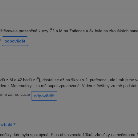
avštěvovala prezenčně kurzy ČJ a M na Zatlance a 8x byla na zkouškách nane
)
odpovědět
ů z M a 42 bodů z Čj, dostal se až na školu s 2. preferenci, ale i tak jsme v
videa z Matematiky - za mě super zpracované. Videa z češtiny za mě podstatn
jeme za ně. Lucie
odpovědět
zbalit
todůlky, kde byla spokojená. Plus absolvovala 10krát zkoušky na nečisto na 