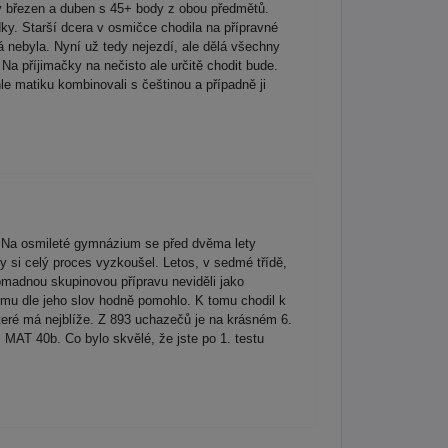
lý březen a duben s 45+ body z obou předmětů.
edky. Starší dcera v osmičce chodila na přípravné
 nebyla. Nyní už tedy nejezdí, ale dělá všechny
Na příjimačky na nečisto ale určitě chodit bude.
le matiku kombinovali s češtinou a případně ji
ě. Na osmileté gymnázium se před dvěma lety
aby si celý proces vyzkoušel. Letos, v sedmé třídě,
omadnou skupinovou přípravu neviděli jako
o mu dle jeho slov hodně pomohlo. K tomu chodil k
 které má nejblíže. Z 893 uchazečů je na krásném 6.
 MAT 40b. Co bylo skvělé, že jste po 1. testu