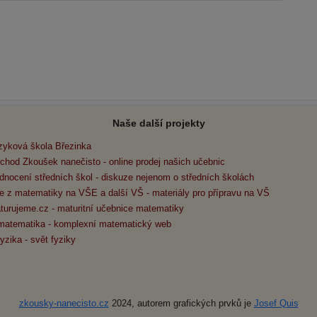
Naše další projekty
zyková škola Březinka
chod Zkoušek nanečisto - online prodej našich učebnic
dnocení středních škol - diskuze nejenom o středních školách
e z matematiky na VŠE a další VŠ - materiály pro přípravu na VŠ
turujeme.cz - maturitní učebnice matematiky
matematika - komplexní matematický web
yzika - svět fyziky
zkousky-nanecisto.cz
2024, autorem grafických prvků je
Josef Quis