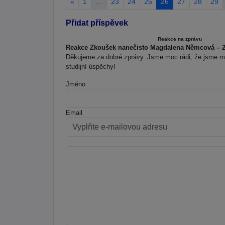
«
1
…
23
24
25
26
27
28
29
Přidat příspěvek
Reakce na zprávu
Reakce Zkoušek nanečisto Magdalena Němcová – 22
Děkujeme za dobré zprávy. Jsme moc rádi, že jsme moh
studijní úspěchy!
Jméno
Email