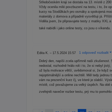
Středočeském kraji se dostala na 13. místě z 200
Vždy ocenila milé povzbuzení na testu, i to, že op
kurzy na Stodůlkách pro osmáky a spokojená moc n
materiály z domova a případně vysvětluji já. Příšt
Viděla jsem, že připravujete testy z matiky XXL a
také nabídli i jako online testy, co jsou o víkendu
1 odpoveď rozbalit
Edita K. – 17.5.2024 15:57
Dobrý den, napíši zcela upřímně naši zkušenost. 
nedostal, rozhodně hrálo roli i to, že si nebyl jis
už byla motivace větší, uvědomoval si, že když s
nejoptimálnější a online nechtěl. Měl tedy jednou
vám na prezenční kurz čj, ve které je slabší. Výsl
místě, což považujeme za velký úspěch. Na obě dal
zveřejnili navečer rozbor testu, prý mu to pomoh