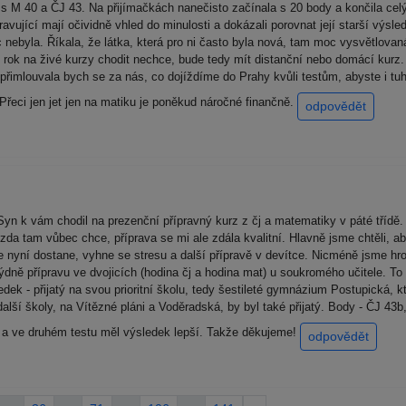
 s M 40 a ČJ 43. Na přijímačkách nanečisto začínala s 20 body a končila ce
ravující mají očividně vhled do minulosti a dokázali porovnat její starší výsl
ebyla. Říkala, že látka, která pro ni často byla nová, tam moc vysvětlovaná
í rok na živé kurzy chodit nechce, bude tedy mít distanční nebo domácí kurz. 
 přimlouvala bych se za nás, co dojíždíme do Prahy kvůli testům, abyste i tuh
. Přeci jen jet jen na matiku je poněkud náročné finančně.
odpovědět
Syn k vám chodil na prezenční přípravný kurz z čj a matematiky v páté tříd
tý, zda tam vůbec chce, příprava se mi ale zdála kvalitní. Hlavně jsme chtěli, 
e nyní dostane, vyhne se stresu a další přípravě v devítce. Nicméně jsme hr
 týdně přípravu ve dvojicích (hodina čj a hodina mat) u soukromého učitele. T
edek - přijatý na svou prioritní školu, tedy šestileté gymnázium Postupická,
ší školy, na Vítězné pláni a Voděradská, by byl také přijatý. Body - ČJ 43b,
lo a ve druhém testu měl výsledek lepší. Takže děkujeme!
odpovědět