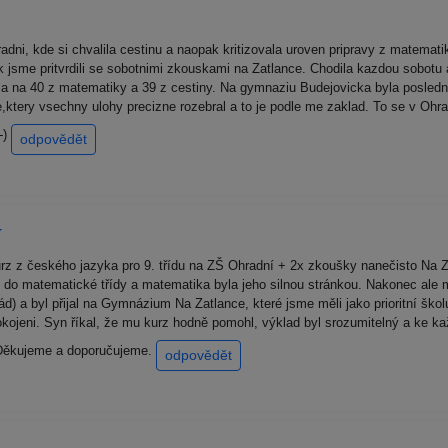
adni, kde si chvalila cestinu a naopak kritizovala uroven pripravy z matemat
k jsme pritvrdili se sobotnimi zkouskami na Zatlance. Chodila kazdou sobotu
la na 40 z matematiky a 39 z cestiny. Na gymnaziu Budejovicka byla posledn
e,ktery vsechny ulohy precizne rozebral a to je podle me zaklad. To se v Oh
-)
odpovědět
rz z českého jazyka pro 9. třídu na ZŠ Ohradní + 2x zkoušky nanečisto Na Z
í do matematické třídy a matematika byla jeho silnou stránkou. Nakonec ale 
d) a byl přijal na Gymnázium Na Zatlance, které jsme měli jako prioritní ško
okojeni. Syn říkal, že mu kurz hodně pomohl, výklad byl srozumitelný a ke kaž
 Děkujeme a doporučujeme.
odpovědět