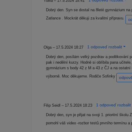
1 odpoveď rozbalit
Yuliia – 17.5.2024 18:41
Dobrý den. Syn se dostal na 8leté gymnázium na p
Zatlance . Mockrát děkuji za kvalitní přípravu.
o
1 odpoveď rozbalit
Olga – 17.5.2024 18:27
Dobrý den, posílám velký pozdrav a poděkování pa
pak i nedělní kurzy. Hodně si oblíbila pana učitel
gymnázium s body 42 z M a 43 z ČJ a na ostatní g
výborně. Moc děkujeme. Rodiče Sofinky
odpov
1 odpoveď rozbalit
Filip Seidl – 17.5.2024 18:23
Dobrý den, syn je přijat na svoji 1. prioritní šk
pomohl váš video -rozbor testů prvního termínu a