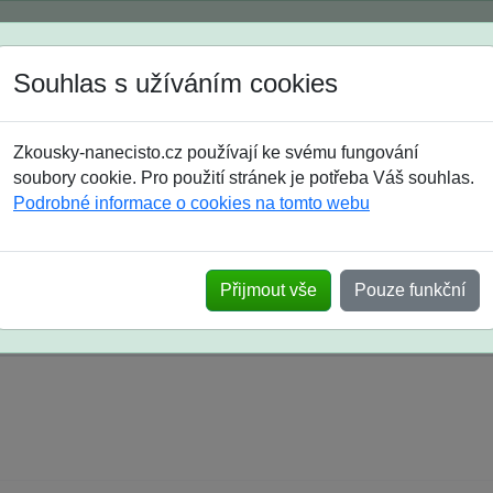
Spustili jsme přihlašování na školní rok 2026/2027!
Souhlas s užíváním cookies
Jak si vybrat
Časté dotazy
Zkousky-nanecisto.cz používají ke svému fungování
8. třída
9. třída
střední
maturanti
soutěže
prázdniny
soubory cookie. Pro použití stránek je potřeba Váš souhlas.
Podrobné informace o cookies na tomto webu
k na SŠ? Vaše ohlasy po skutečných přijímací
Přijmout vše
Pouze funkční