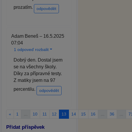
prozatím.
odpovědět
Adam Beneš – 16.5.2025
07:04
1 odpoveď rozbalit
Dobrý den. Dostal jsem
se na všechny školy.
Díky za přípravné testy.
Z matiky jsem na 97
percentilu.
odpovědět
«
1
…
10
11
12
13
14
15
16
…
36
…
7
Přidat příspěvek