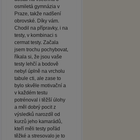
osmiletá gymnázia v
Praze, takže nadšení
obrovské. Díky vám.
Chodil na přípravky, i na
testy, v kombinaci s
cermat testy. Začala
jsem trochu pochybovat,
říkala si, že jsou vaše
testy lehčí a bodově
nebyl úplně na vrcholu
tabule cti, ale zase to
bylo skvěle motivační a
v každém testu
potrénoval i těžší úlohy
a měl dobrý pocit z
výsledků narozdíl od
kurzů jeho kamarádů,
kteří měli testy pořád
těžké a stresovalo je to