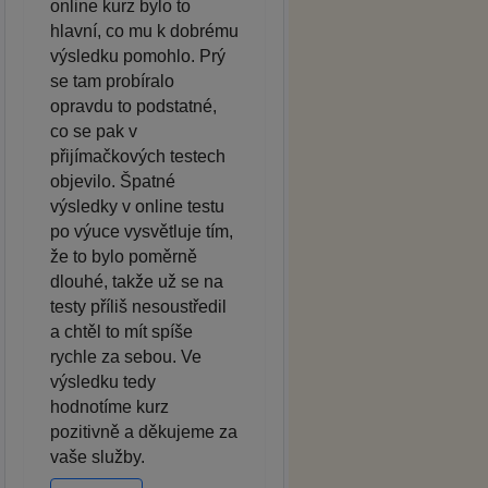
online kurz bylo to
hlavní, co mu k dobrému
výsledku pomohlo. Prý
se tam probíralo
opravdu to podstatné,
co se pak v
přijímačkových testech
objevilo. Špatné
výsledky v online testu
po výuce vysvětluje tím,
že to bylo poměrně
dlouhé, takže už se na
testy příliš nesoustředil
a chtěl to mít spíše
rychle za sebou. Ve
výsledku tedy
hodnotíme kurz
pozitivně a děkujeme za
vaše služby.