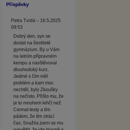
Příspěvky
Petra Tvrdá – 16.5.2025
09:53
Dobrý den, syn se
dostal na šestileté
gymnázium. By u Vám
na letním přípravném
kempu a navštěvoval
dlouhodobý kurz.
Jediné s čím měl
problém a kam moc
nechtěl, byly Zkoušky
na nečisto. Přišlo mu, že
je to mnohem lehčí než
Cermat testy a tím
pádem, že tím ztrácí
čas. Snažila jsem se mu
vysvětlit, že jde hlavně o