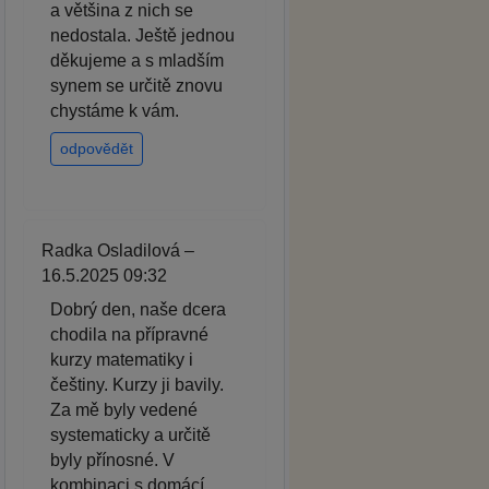
a většina z nich se
nedostala. Ještě jednou
děkujeme a s mladším
synem se určitě znovu
chystáme k vám.
odpovědět
Radka Osladilová –
16.5.2025 09:32
Dobrý den, naše dcera
chodila na přípravné
kurzy matematiky i
češtiny. Kurzy ji bavily.
Za mě byly vedené
systematicky a určitě
byly přínosné. V
kombinaci s domácí