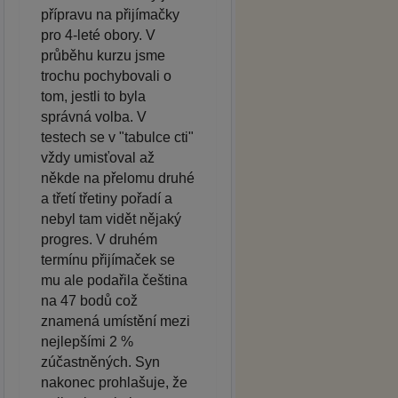
přípravu na přijímačky
pro 4-leté obory. V
průběhu kurzu jsme
trochu pochybovali o
tom, jestli to byla
správná volba. V
testech se v "tabulce cti"
vždy umisťoval až
někde na přelomu druhé
a třetí třetiny pořadí a
nebyl tam vidět nějaký
progres. V druhém
termínu přijímaček se
mu ale podařila čeština
na 47 bodů což
znamená umístění mezi
nejlepšími 2 %
zúčastněných. Syn
nakonec prohlašuje, že