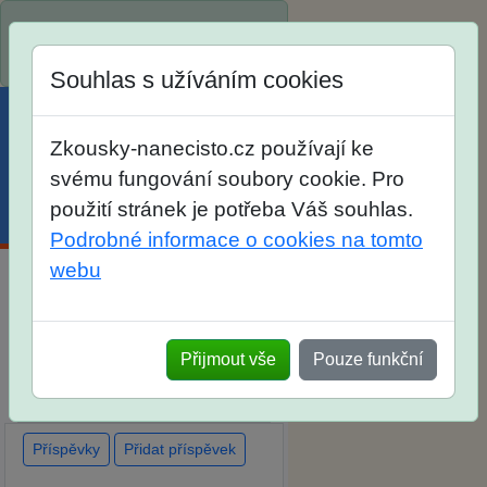
Spustili jsme přihlašování na
školní rok 2026/2027!
Souhlas s užíváním cookies
Zkousky-nanecisto.cz používají ke
svému fungování soubory cookie. Pro
použití stránek je potřeba Váš souhlas.
Menu
Účet
Košík
Podrobné informace o cookies na tomto
webu
Diskuse Jak jste dopadli u
zkoušek na SŠ? Vaše ohlasy po
Přijmout vše
Pouze funkční
skutečných přijímacích
zkouškách
Příspěvky
Přidat příspěvek