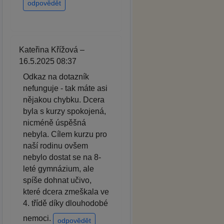
odpovědět
Kateřina Křížová –
16.5.2025 08:37
Odkaz na dotazník
nefunguje - tak máte asi
nějakou chybku. Dcera
byla s kurzy spokojená,
nicméně úspěšná
nebyla. Cílem kurzu pro
naší rodinu ovšem
nebylo dostat se na 8-
leté gymnázium, ale
spíše dohnat učivo,
které dcera zmeškala ve
4. třídě díky dlouhodobé
nemoci.
odpovědět