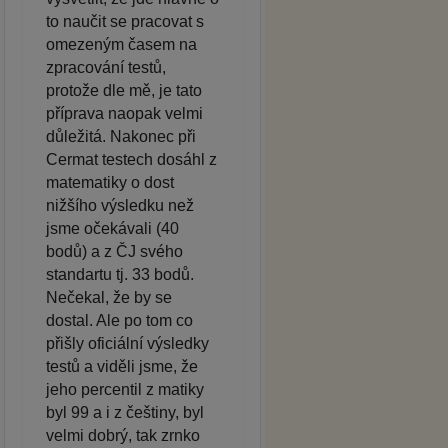
to naučit se pracovat s
omezeným časem na
zpracování testů,
protože dle mě, je tato
příprava naopak velmi
důležitá. Nakonec při
Cermat testech dosáhl z
matematiky o dost
nižšího výsledku než
jsme očekávali (40
bodů) a z ČJ svého
standartu tj. 33 bodů.
Nečekal, že by se
dostal. Ale po tom co
přišly oficiální výsledky
testů a viděli jsme, že
jeho percentil z matiky
byl 99 a i z češtiny, byl
velmi dobrý, tak zrnko