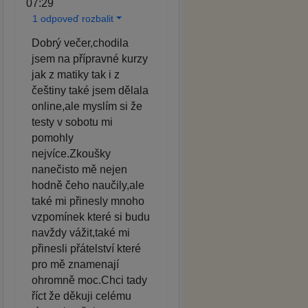
07:29
1 odpoveď rozbalit
Dobrý večer,chodila
jsem na přípravné kurzy
jak z matiky tak i z
češtiny také jsem dělala
online,ale myslím si že
testy v sobotu mi
pomohly
nejvíce.Zkoušky
nanečisto mě nejen
hodně čeho naučily,ale
také mi přinesly mnoho
vzpomínek které si budu
navždy vážit,také mi
přinesli přátelství které
pro mě znamenají
ohromně moc.Chci tady
říct že děkuji celému