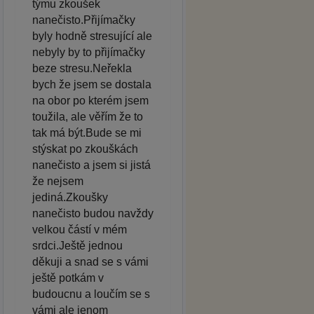
týmu zkoušek
nanečisto.Přijímačky
byly hodně stresující ale
nebyly by to přijímačky
beze stresu.Neřekla
bych že jsem se dostala
na obor po kterém jsem
toužila, ale věřím že to
tak má být.Bude se mi
stýskat po zkouškách
nanečisto a jsem si jistá
že nejsem
jediná.Zkoušky
nanečisto budou navždy
velkou částí v mém
srdci.Ještě jednou
děkuji a snad se s vámi
ještě potkám v
budoucnu a loučím se s
vámi ale jenom