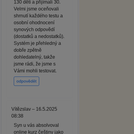
130 dětí a přijímali 30.
Velmi jsme oceňovali
shrnutí každého testu a
osobní ohodnocení
synových odpovědí
(dostatků a nedostatků).
Systém je přehledný a
dobře zpětně
dohledatelný, takže
jsme rádi, že jsme s
Vámi mohli testovat.
odpovědět
Vítězslav – 16.5.2025
08:38
Syn u vás absolvoval
online kurz češtiny jako