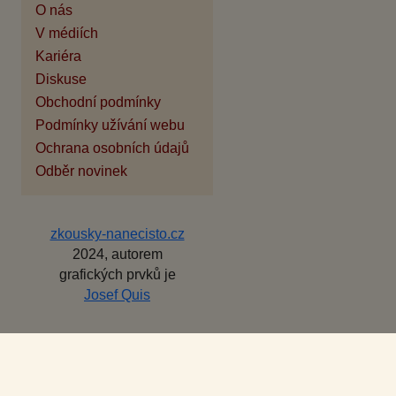
O nás
V médiích
Kariéra
Diskuse
Obchodní podmínky
Podmínky užívání webu
Ochrana osobních údajů
Odběr novinek
zkousky-nanecisto.cz
2024, autorem
grafických prvků je
Josef Quis