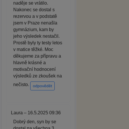
naděje se vrátilo.
Nakonec se dostal s
rezervou a v podstatě
jsem v Praze nenašla
gymnázium, kam by
jeho výsledek nestačil.
Prostě byly ty testy letos
v matice těžké. Moc
děkujeme za přípravu a
hlavně krásné a
motivační hodnocení
výsledků ze zkoušek na
nečisto.
odpovědět
Laura – 16.5.2025 09:36
Dobrý den, syn by se
dostal na všechna 3