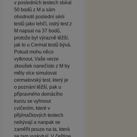
v posledních testech sbíral
50 bodů z M a sám
ohodnotil poslední sérii
testů jako lehčí, ostrý test z
M napsal na 37 bodů,
protože byl výrazně těžší,
jak to u Cermat testů bývá.
Pokud mohu něco
vytknout, Vaše verze
zkoušek nanečisto z M by
měly více simulovat
cermatovský test, který je
o poznání těžší, pak u
přípravného domácího
kurzu se vyhnout
cvičením, které v
přijímačkových testech
nebývají a naopak se
zaměřit pouze na ta, která
se tam vyskytují. V češtine