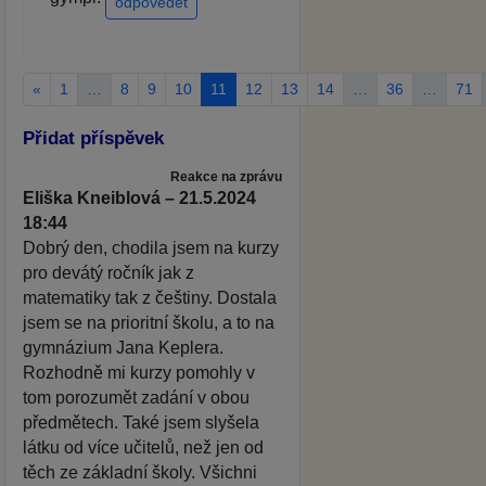
odpovědět
«
1
…
8
9
10
11
12
13
14
…
36
…
71
Přidat příspěvek
Reakce na zprávu
Eliška Kneiblová – 21.5.2024
18:44
Dobrý den, chodila jsem na kurzy
pro devátý ročník jak z
matematiky tak z češtiny. Dostala
jsem se na prioritní školu, a to na
gymnázium Jana Keplera.
Rozhodně mi kurzy pomohly v
tom porozumět zadání v obou
předmětech. Také jsem slyšela
látku od více učitelů, než jen od
těch ze základní školy. Všichni