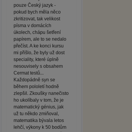
pouze Český jazyk -
pokud bych měla něco
zkritizovat, tak velikost
písma v domácích
úkolech, chápu šetření
papírem, ale to se nedalo
přečíst. A ke konci kursu
mi přišlo, že byly už dost
speciality, které úplně
nesouvisely s obsahem
Cermat testů...
Každopádně syn se
během pololetí hodně
zlepšil. Zkoušky nanečisto
ho ukolíbaly v tom, že je
matematický génius, jak
už tu někdo zmiňoval,
matematika bývala letos
lehčí, výkony k 50 bodům