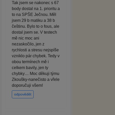
Tak jsem se nakonec s 67
body dostal na 1. prioritu a
to na SPŠE Ječnou. Měl
jsem 29 b matiku a 38 b
češtinu. Bylo to o fous, ale
dostal jsem se. V testech
mě nic moc ani
nezaskočilo, jen z
rychlosti a stresu nejspíše
vzniklo pár chybek. Tedy v
obou termínech mě i
celkem bavily, jen ty
chybky… Moc děkuji týmu
Zkoušky-nanečisto a vřele
doporučuji všem!
odpovědět