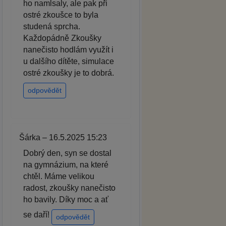
ho namlsaly, ale pak při
ostré zkoušce to byla
studená sprcha.
Každopádně Zkoušky
nanečisto hodlám využít i
u dalšího dítěte, simulace
ostré zkoušky je to dobrá.
odpovědět
Šárka – 16.5.2025 15:23
Dobrý den, syn se dostal
na gymnázium, na které
chtěl. Máme velikou
radost, zkoušky nanečisto
ho bavily. Díky moc a ať
se daří!
odpovědět