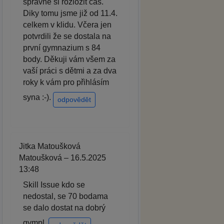
správně si rozložit čas.
Diky tomu jsme již od 11.4.
celkem v klidu. Včera jen
potvrdili že se dostala na
první gymnazium s 84
body. Děkuji vám všem za
vaší práci s dětmi a za dva
roky k vám pro přihlásím
syna :-).
odpovědět
Jitka Matoušková
Matoušková – 16.5.2025
13:48
Skill Issue kdo se
nedostal, se 70 bodama
se dalo dostat na dobrý
gympl.