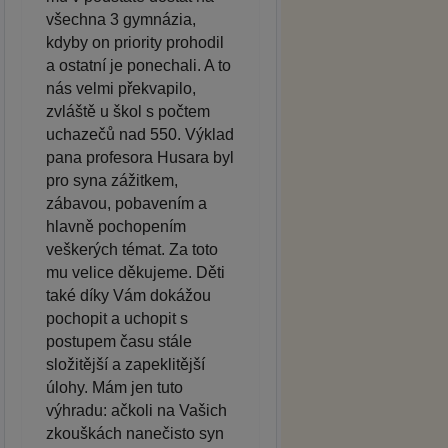
všechna 3 gymnázia,
kdyby on priority prohodil
a ostatní je ponechali. A to
nás velmi překvapilo,
zvláště u škol s počtem
uchazečů nad 550. Výklad
pana profesora Husara byl
pro syna zážitkem,
zábavou, pobavením a
hlavně pochopením
veškerých témat. Za toto
mu velice děkujeme. Děti
také díky Vám dokážou
pochopit a uchopit s
postupem času stále
složitější a zapeklitější
úlohy. Mám jen tuto
výhradu: ačkoli na Vašich
zkouškách nanečisto syn