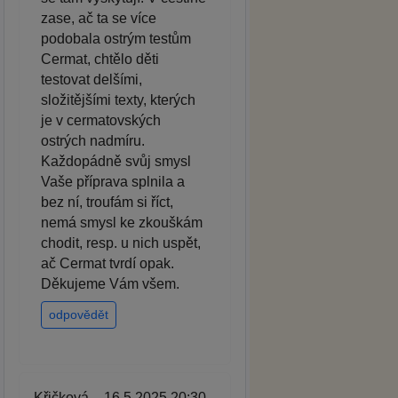
zase, ač ta se více
podobala ostrým testům
Cermat, chtělo děti
testovat delšími,
složitějšími texty, kterých
je v cermatovských
ostrých nadmíru.
Každopádně svůj smysl
Vaše příprava splnila a
bez ní, troufám si říct,
nemá smysl ke zkouškám
chodit, resp. u nich uspět,
ač Cermat tvrdí opak.
Děkujeme Vám všem.
odpovědět
Křičková – 16.5.2025 20:30