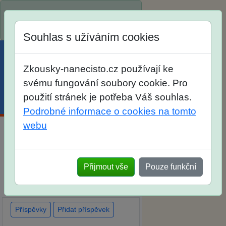
Spustili jsme přihlašování na školní
rok 2026/2027!
Souhlas s užíváním cookies
Zkousky-nanecisto.cz používají ke
svému fungování soubory cookie. Pro
použití stránek je potřeba Váš souhlas.
Menu
Účet
Košík
Podrobné informace o cookies na tomto
webu
Diskuse Jak jste dopadli u
zkoušek na SŠ? Vaše ohlasy po
Přijmout vše
Pouze funkční
skutečných přijímacích
zkouškách
Příspěvky
Přidat příspěvek