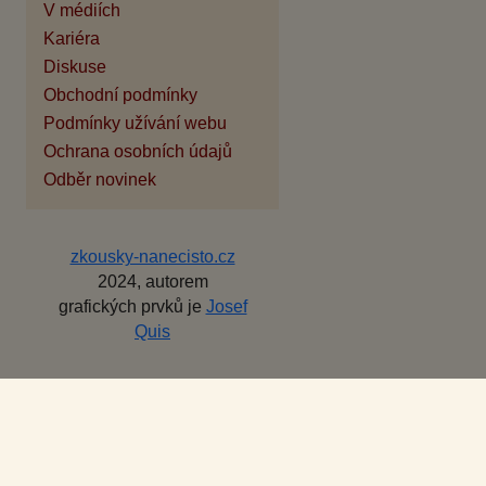
V médiích
Kariéra
Diskuse
Obchodní podmínky
Podmínky užívání webu
Ochrana osobních údajů
Odběr novinek
zkousky-nanecisto.cz
2024, autorem
grafických prvků je
Josef
Quis