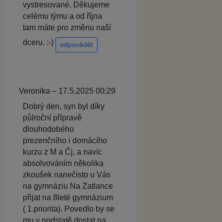
vystresované. Děkujeme
celému týmu a od října
tam máte pro změnu naší
dceru. :-)
odpovědět
Veronika – 17.5.2025 00:29
Dobrý den, syn byl díky
půlroční přípravě
dlouhodobého
prezenčního i domácího
kurzu z M a Čj, a navíc
absolvováním několika
zkoušek nanečisto u Vás
na gymnáziu Na Zatlance
přijat na 8leté gymnázium
( 1.priorita). Povedlo by se
mu v podstatě dostat na