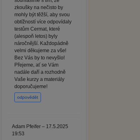
souhlasíme s tím, že
zkoušky na nečisto by
mohly být těžší, aby svou
obtížností více odpovídaly
testům Cermat, které
(alespoň letos) byly
náročnější. Každopádně
velmi děkujeme za vše!
Bez Vás by to nevyšlo!
Přejeme, ať se Vám
nadále daří a rozhodně
Vaše kurzy a materiály
doporučujeme!
odpovědět
Adam Pfeifer – 17.5.2025
19:53