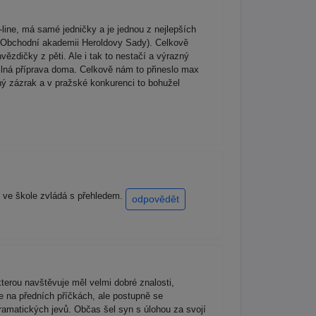
line, má samé jedničky a je jednou z nejlepších
ěla Obchodní akademii Heroldovy Sady). Celkově
ězdičky z pěti. Ale i tak to nestačí a výrazný
ilná příprava doma. Celkově nám to přineslo max
ný zázrak a v pražské konkurenci to bohužel
o ve škole zvládá s přehledem.
odpovědět
kterou navštěvuje měl velmi dobré znalosti,
ne na předních příčkách, ale postupně se
ramatických jevů. Občas šel syn s úlohou za svojí