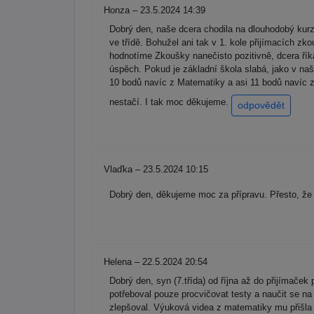
Honza – 23.5.2024 14:39
Dobrý den, naše dcera chodila na dlouhodobý kurz
ve třídě. Bohužel ani tak v 1. kole přijímacích z
hodnotíme Zkoušky nanečisto pozitivně, dcera říká,
úspěch. Pokud je základní škola slabá, jako v na
10 bodů navíc z Matematiky a asi 11 bodů navíc z
nestačí. I tak moc děkujeme.
odpovědět
Vlaďka – 23.5.2024 10:15
Dobrý den, děkujeme moc za přípravu. Přesto, že 
Helena – 22.5.2024 20:54
Dobrý den, syn (7.třída) od října až do přijímače
potřeboval pouze procvičovat testy a naučit se na 
zlepšoval. Výuková videa z matematiky mu přišla 