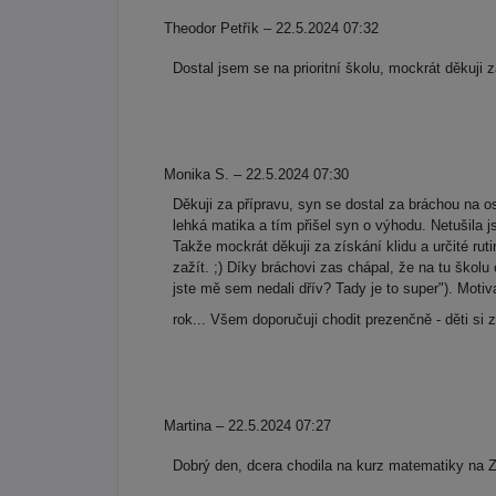
Theodor Petřík – 22.5.2024 07:32
Dostal jsem se na prioritní školu, mockrát děkuji
Monika S. – 22.5.2024 07:30
Děkuji za přípravu, syn se dostal za bráchou na o
lehká matika a tím přišel syn o výhodu. Netušila j
Takže mockrát děkuji za získání klidu a určité rut
zažít. ;) Díky bráchovi zas chápal, že na tu školu
jste mě sem nedali dřív? Tady je to super"). Motiva
rok... Všem doporučuji chodit prezenčně - děti si z
Martina – 22.5.2024 07:27
Dobrý den, dcera chodila na kurz matematiky na Z