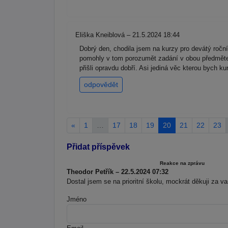
Eliška Kneiblová – 21.5.2024 18:44
Dobrý den, chodila jsem na kurzy pro devátý ročn
pomohly v tom porozumět zadání v obou předmětech.
přišli opravdu dobří. Asi jediná věc kterou bych 
odpovědět
«
1
…
17
18
19
20
21
22
23
Přidat příspěvek
Reakce na zprávu
Theodor Petřík – 22.5.2024 07:32
Dostal jsem se na prioritní školu, mockrát děkuji za v
Jméno