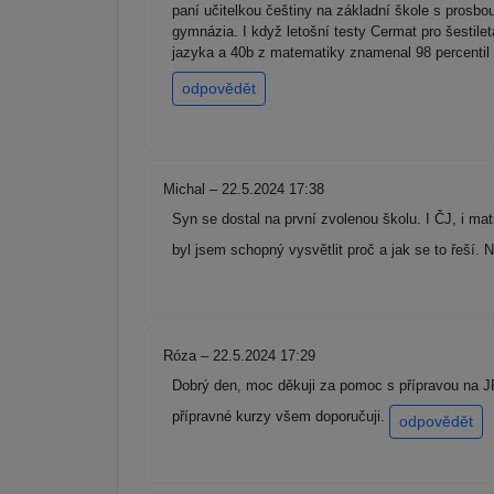
paní učitelkou češtiny na základní škole s prosbou 
gymnázia. I když letošní testy Cermat pro šestile
jazyka a 40b z matematiky znamenal 98 percentil 
odpovědět
Michal – 22.5.2024 17:38
Syn se dostal na první zvolenou školu. I ČJ, i ma
byl jsem schopný vysvětlit proč a jak se to řeší. 
Róza – 22.5.2024 17:29
Dobrý den, moc děkuji za pomoc s přípravou na JP
přípravné kurzy všem doporučuji.
odpovědět