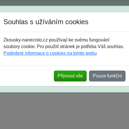
Spustili jsme přihlašování na školní rok 2026/2027!
Souhlas s užíváním cookies
Jak si vybrat
Časté dotazy
Zkousky-nanecisto.cz používají ke svému fungování
8. třída
9. třída
střední
maturanti
soutěže
prázdniny
soubory cookie. Pro použití stránek je potřeba Váš souhlas.
Podrobné informace o cookies na tomto webu
k na SŠ? Vaše ohlasy po skutečných přijímací
Přijmout vše
Pouze funkční