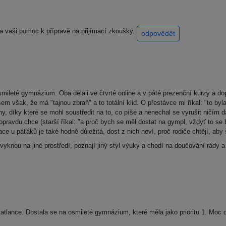
 za vaši pomoc k přípravě na přijímací zkoušky.
odpovědět
smileté gymnázium. Oba dělali ve čtvrté online a v páté prezenční kurzy a d
sem však, že má "tajnou zbraň" a to totální klid. O přestávce mi říkal: "to by
iny, díky které se mohl soustředit na to, co píše a nenechal se vyrušit ničím 
 opravdu chce (starší říkal: "a proč bych se měl dostat na gympl, vždyť to se 
ce u páťáků je také hodně důležitá, dost z nich neví, proč rodiče chtějí, aby š
vyknou na jiné prostředí, poznají jiný styl výuky a chodí na doučování rády a t
atlance. Dostala se na osmileté gymnázium, které měla jako prioritu 1. Moc