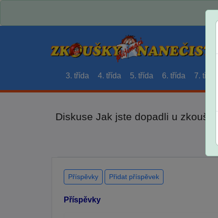
3. třída
4. třída
5. třída
6. třída
7. třída
Diskuse Jak jste dopadli u zkouše
Příspěvky
Přidat příspěvek
Příspěvky