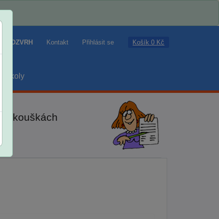
Košík 0 Kč
ROZVRH
Kontakt
Přihlásit se
školy
ch zkouškách