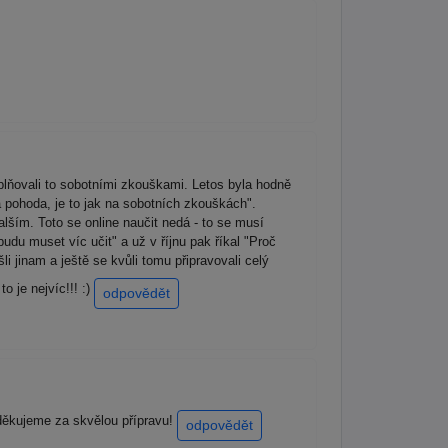
oplňovali to sobotními zkouškami. Letos byla hodně
la pohoda, je to jak na sobotních zkouškách".
dalším. Toto se online naučit nedá - to se musí
budu muset víc učit" a už v říjnu pak říkal "Proč
li jinam a ještě se kvůli tomu připravovali celý
o je nejvíc!!! :)
odpovědět
 děkujeme za skvělou přípravu!
odpovědět