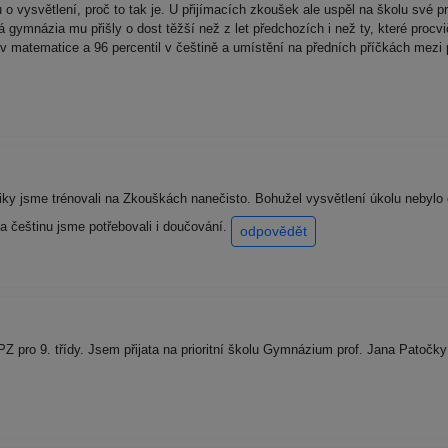
o vysvětlení, proč to tak je. U přijímacích zkoušek ale uspěl na školu své prv
tá gymnázia mu přišly o dost těžší než z let předchozích i než ty, které pro
v matematice a 96 percentil v češtině a umístění na předních příčkách mezi 
tiky jsme trénovali na Zkouškách nanečisto. Bohužel vysvětlení úkolu nebylo d
Na češtinu jsme potřebovali i doučování.
odpovědět
Z pro 9. třídy. Jsem přijata na prioritní školu Gymnázium prof. Jana Patočk