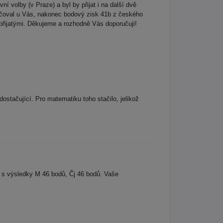
ní volby (v Praze) a byl by přijat i na další dvě
cvičoval u Vás, nakonec bodový zisk 41b z českého
přijatými. Děkujeme a rozhodně Vás doporučuji!
ostačující. Pro matematiku toho stačilo, jelikož
y s výsledky M 46 bodů, Čj 46 bodů. Vaše