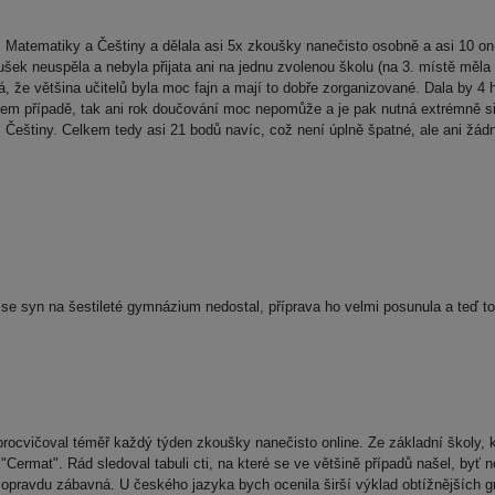
 Matematiky a Češtiny a dělala asi 5x zkoušky nanečisto osobně a asi 10 on-
koušek neuspěla a nebyla přijata ani na jednu zvolenou školu (na 3. místě m
 že většina učitelů byla moc fajn a mají to dobře zorganizované. Dala by 4 hv
šem případě, tak ani rok doučování moc nepomůže a je pak nutná extrémně s
 Češtiny. Celkem tedy asi 21 bodů navíc, což není úplně špatné, ale ani žád
se syn na šestileté gymnázium nedostal, příprava ho velmi posunula a teď t
k procvičoval téměř každý týden zkoušky nanečisto online. Ze základní školy, 
"Cermat". Rád sledoval tabuli cti, na které se ve většině případů našel, byť 
opravdu zábavná. U českého jazyka bych ocenila širší výklad obtížnějších g