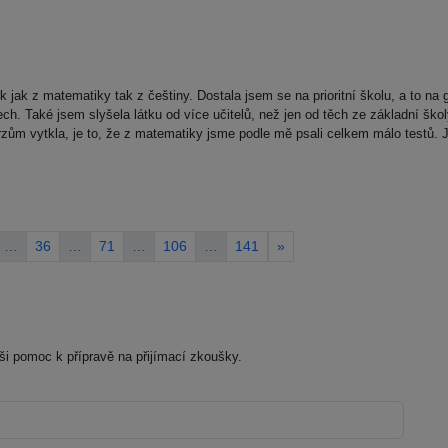
ík jak z matematiky tak z češtiny. Dostala jsem se na prioritní školu, a to 
 Také jsem slyšela látku od více učitelů, než jen od těch ze základní školy
kurzům vytkla, je to, že z matematiky jsme podle mě psali celkem málo testů. 
…
36
…
71
…
106
…
141
»
aši pomoc k přípravě na přijímací zkoušky.