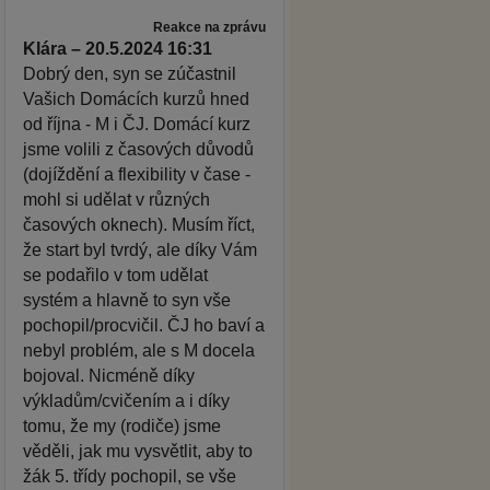
Reakce na zprávu
Klára – 20.5.2024 16:31
Dobrý den, syn se zúčastnil
Vašich Domácích kurzů hned
od října - M i ČJ. Domácí kurz
jsme volili z časových důvodů
(dojíždění a flexibility v čase -
mohl si udělat v různých
časových oknech). Musím říct,
že start byl tvrdý, ale díky Vám
se podařilo v tom udělat
systém a hlavně to syn vše
pochopil/procvičil. ČJ ho baví a
nebyl problém, ale s M docela
bojoval. Nicméně díky
výkladům/cvičením a i díky
tomu, že my (rodiče) jsme
věděli, jak mu vysvětlit, aby to
žák 5. třídy pochopil, se vše