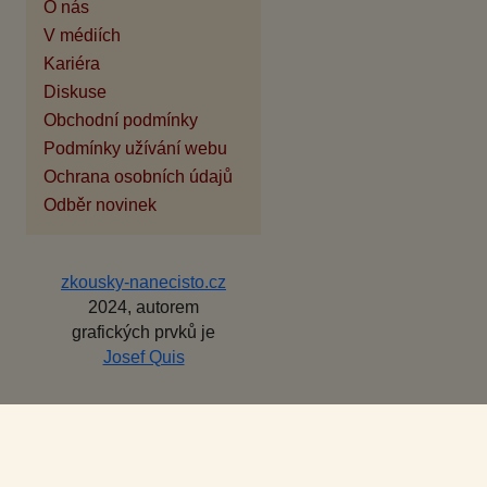
O nás
V médiích
Kariéra
Diskuse
Obchodní podmínky
Podmínky užívání webu
Ochrana osobních údajů
Odběr novinek
zkousky-nanecisto.cz
2024, autorem
grafických prvků je
Josef Quis