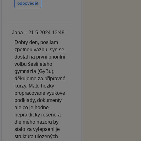
odpovědět
Jana – 21.5.2024 13:48
Dobry den, posilam
zpetnou vazbu, syn se
dostal na první prioritní
volbu šestiletého
gymnázia (GyBu),
děkujeme za přípravné
kurzy. Mate hezky
propracovane vyukove
podklady, dokumenty,
ale co je hodne
neprakticky resene a
dle mého nazoru by
stalo za vylepsení je
struktura ulozených