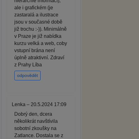
hierarchie informací),
ale i grafickém (je
zastaralá a ilustrace
jsou v současné době
již trochu :-)). Minimálně
v Praze je již nabídka
kurzu velká a web, coby
vstupní brána není
úplně atraktivní. Zdraví
z Prahy Líba
odpovědět
Lenka – 20.5.2024 17:09
Dobrý den, dcera
několikrát navštívila
sobotní zkoušky na
Zatlance. Dostala se z