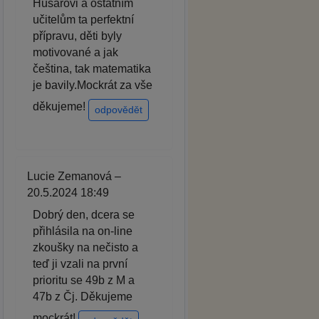
Husarovi a ostatním
učitelům ta perfektní
přípravu, děti byly
motivované a jak
čeština, tak matematika
je bavily.Mockrát za vše
děkujeme!
odpovědět
Lucie Zemanová –
20.5.2024 18:49
Dobrý den, dcera se
přihlásila na on-line
zkoušky na nečisto a
teď ji vzali na první
prioritu se 49b z M a
47b z Čj. Děkujeme
mockrát!