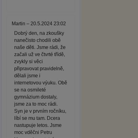
Martin – 20.5.2024 23:02
Dobrý den, na zkoušky
nanečisto chodili obě
naše děti. Jsme rádi, že
začali už ve čtvrté třídě,
zvykly si věci
připravovat pravidelně,
dělali jsme i
internetovou výuku. Obě
se na osmileté
gymnázium dostaly,
jsme za to moc rádi.
Syn je v prvním ročníku,
líbí se mu tam. Dcera
nastupuje letos. Jsme
moc vděčni Petru