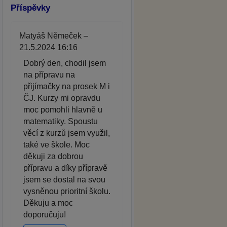
Příspěvky
Matyáš Němeček –
21.5.2024 16:16
Dobrý den, chodil jsem
na přípravu na
přijímačky na prosek M i
ČJ. Kurzy mi opravdu
moc pomohli hlavně u
matematiky. Spoustu
věcí z kurzů jsem využil,
také ve škole. Moc
děkuji za dobrou
přípravu a díky přípravě
jsem se dostal na svou
vysněnou prioritní školu.
Děkuju a moc
doporučuju!