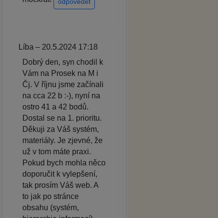
odpovědět
Líba – 20.5.2024 17:18
Dobrý den, syn chodil k
Vám na Prosek na M i
Čj. V říjnu jsme začínali
na cca 22 b :-), nyní na
ostro 41 a 42 bodů.
Dostal se na 1. prioritu.
Děkuji za Váš systém,
materiály. Je zjevné, že
už v tom máte praxi.
Pokud bych mohla něco
doporučit k vylepšení,
tak prosím Váš web. A
to jak po stránce
obsahu (systém,