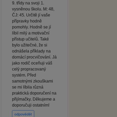
9. třídy na svoji 1.
vysněnou školu. M: 48,
ČJ: 45. Určitě jí vaše
přípravky hodně
pomohly. Hodně se jí
líbil milý a motivační
přístup učitelů. Také
bylo užitečné, že si
odnášela příklady na
domácí procvičování. Já
jako rodič oceňuji váš
celý propracovaný
systém. Před
samotnými zkouškami
se mi líbila různá
praktická doporučení na
přijímačky. Děkujeme a
doporučuji ostatním!
odpovědět