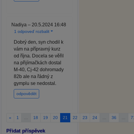
Nadiya – 20.5.2024 16:48
1 odpoveď rozbalit
Dobrý den, syn chodil k
vám na přípravný kurz
od října. Docela se věřil
na přijímačkách dostal
M-40, Cj-42 dohromady
82b ale na řádný z
gymplu se nedostal.
odpovědět
«
1
…
18
19
20
21
22
23
24
…
36
…
7
Přidat příspěvek