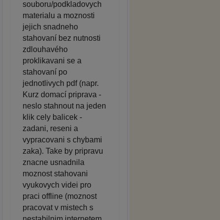
souboru/podkladovych
materialu a moznosti
jejich snadneho
stahovaní bez nutnosti
zdlouhavého
proklikavani se a
stahovaní po
jednotlivych pdf (napr.
Kurz domací priprava -
neslo stahnout na jeden
klik cely balicek -
zadani, reseni a
vypracovani s chybami
zaka). Take by pripravu
znacne usnadnila
moznost stahovani
vyukovych videi pro
praci offline (moznost
pracovat v mistech s
nestabilnim internetem,