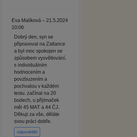
Eva Malíková – 21.5.2024
10:06
Dobrý den, syn se
připravoval na Zatlance
a byl moc spokojen se
způsobem vysvětlování,
s individuálním
hodnocením a
povzbuzením a
pochvalou v každém
testu. začínal na 20
bodech, u přijímaček
měl 45 MAT a 44 ČJ.
Děkuji za vše, děláte
svou práci dobře.
odpovědět