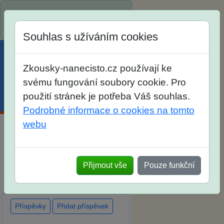
Spustili jsme přihlašování na
školní rok 2026/2027!
Souhlas s užíváním cookies
Zkousky-nanecisto.cz používají ke
svému fungování soubory cookie. Pro
použití stránek je potřeba Váš souhlas.
Menu
Účet
Košík
Podrobné informace o cookies na tomto
webu
Diskuse Jak jste dopadli u
zkoušek na SŠ? Vaše ohlasy
Přijmout vše
Pouze funkční
po skutečných přijímacích
zkouškách
Příspěvky
Přidat příspěvek