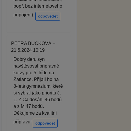
popř. bez internetoveho
pripojeni).
odpovědět
PETRA BUČKOVÁ –
21.5.2024 10:19
Dobrý den, syn
navštěvoval přípravné
kurzy pro 5. třídu na
Zatlance. Přijali ho na
8-leté gymnázium, které
si vybral jako prioritu č.
1. Z ČJ dosáhl 46 bodů
a z M 47 bodů.
Děkujeme za kvalitní
přípravu!
odpovědět