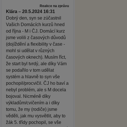
Reakce na zprávu
Klára – 20.5.2024 16:31
Dobrý den, syn se zúčastnil
Vašich Domácích kurzů hned
od října - M i ČJ. Domácí kurz
jsme volili z časových důvodů
(dojíždění a flexibility v čase -
mohl si udělat v různých
časových oknech). Musím říct,
že start byl tvrdý, ale díky Vám
se podařilo v tom udělat
systém a hlavně to syn vše
pochopil/procvičil. ČJ ho baví a
nebyl problém, ale s M docela
bojoval. Nicméně díky
výkladům/cvičením a i díky
tomu, že my (rodiče) jsme
věděli, jak mu vysvětlit, aby to
žák 5. třídy pochopil, se vše