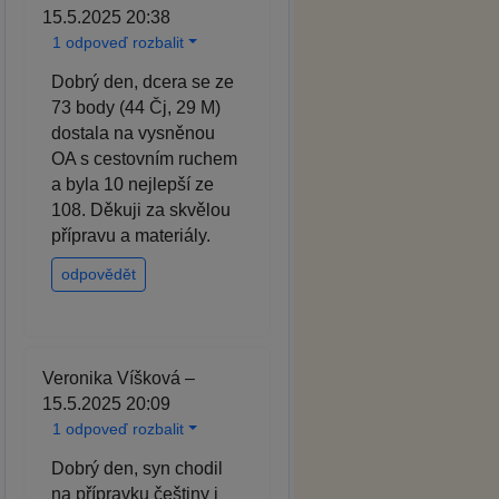
15.5.2025 20:38
1 odpoveď rozbalit
Dobrý den, dcera se ze
73 body (44 Čj, 29 M)
dostala na vysněnou
OA s cestovním ruchem
a byla 10 nejlepší ze
108. Děkuji za skvělou
přípravu a materiály.
odpovědět
Veronika Víšková –
15.5.2025 20:09
1 odpoveď rozbalit
Dobrý den, syn chodil
na přípravku češtiny i