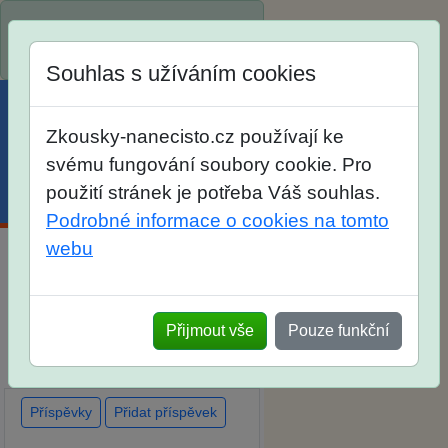
Spustili jsme přihlašování na
školní rok 2026/2027!
Souhlas s užíváním cookies
Zkousky-nanecisto.cz používají ke
svému fungování soubory cookie. Pro
použití stránek je potřeba Váš souhlas.
Menu
Účet
Košík
Podrobné informace o cookies na tomto
webu
Diskuse Jak jste dopadli u
zkoušek na SŠ? Vaše ohlasy
Přijmout vše
Pouze funkční
po skutečných přijímacích
zkouškách
Příspěvky
Přidat příspěvek