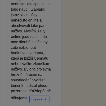
nedostal, ale spoustu se
toho naučil. Zaplatili
jsme si zkoušky
nanečisto online a
absolvovali také pár
naživo. Myslím, že ty
online jsou na 5. třídu
moc dlouhé a stálo by
zato nabídnout
hodinovou variantu,
která je bližší Cermatu
nebo i vašim zkouškám
naživo. Bylo to pro syna
hrozně náročné na
soustředění, vydržet
téměř 2h udržet plnou
pozornost. Každopádně
děkujeme!
odpovědět