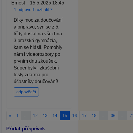
Ernest – 15.5.2025 18:45
1 odpoveď rozbalit
Díky moc za doučování
a přípravu, syn se z 5.
třídy dostal na všechna
3 pražská gymnázia,
kam se hlásil. Pomohly
nám i videorozbory po
prvním dnu zkoušek.
Super byly i zkušební
testy zdarma pro
účastníky doučování!
odpovědět
«
1
…
12
13
14
15
16
17
18
…
36
…
7
Přidat příspěvek