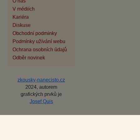
O nás
V médiích
Kariéra
Diskuse
Obchodní podmínky
Podmínky užívání webu
Ochrana osobních údajů
Odběr novinek
zkousky-nanecisto.cz
2024, autorem
grafických prvků je
Josef Quis