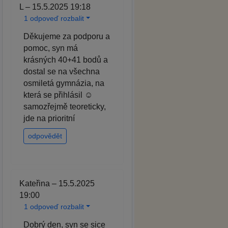
L – 15.5.2025 19:18
1 odpoveď rozbalit
Děkujeme za podporu a
pomoc, syn má
krásných 40+41 bodů a
dostal se na všechna
osmiletá gymnázia, na
která se přihlásil ☺️
samozřejmě teoreticky,
jde na prioritní
odpovědět
Kateřina – 15.5.2025
19:00
1 odpoveď rozbalit
Dobrý den, syn se sice