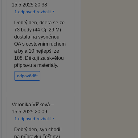
15.5.2025 20:38
1 odpoveď rozbalit
Dobrý den, dcera se ze
73 body (44 Čj, 29 M)
dostala na vysněnou
OA s cestovním ruchem
a byla 10 nejlepší ze
108. Děkuji za skvělou
přípravu a materiály.
odpovědět
Veronika Víšková –
15.5.2025 20:09
1 odpoveď rozbalit
Dobrý den, syn chodil
na přípravku češtiny i