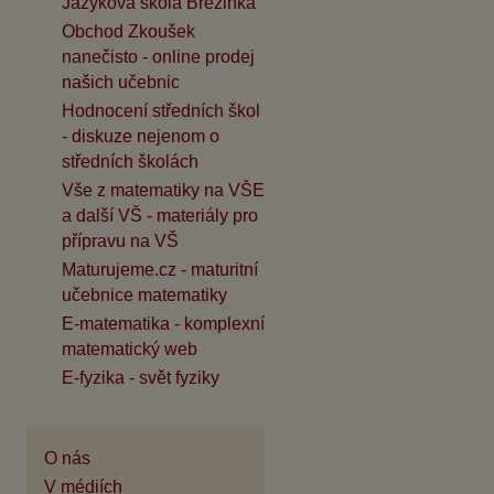
Jazyková škola Březinka
Obchod Zkoušek
nanečisto - online prodej
našich učebnic
Hodnocení středních škol
- diskuze nejenom o
středních školách
Vše z matematiky na VŠE
a další VŠ - materiály pro
přípravu na VŠ
Maturujeme.cz - maturitní
učebnice matematiky
E-matematika - komplexní
matematický web
E-fyzika - svět fyziky
O nás
V médiích