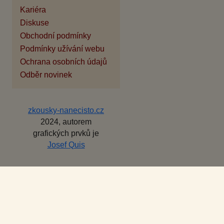
Kariéra
Diskuse
Obchodní podmínky
Podmínky užívání webu
Ochrana osobních údajů
Odběr novinek
zkousky-nanecisto.cz
2024, autorem
grafických prvků je
Josef Quis