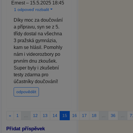
Ernest – 15.5.2025 18:45
1 odpoveď rozbalit
Díky moc za doučování
a přípravu, syn se z 5.
třídy dostal na všechna
3 pražská gymnázia,
kam se hlásil. Pomohly
nám i videorozbory po
prvním dnu zkoušek.
Super byly i zkušební
testy zdarma pro
účastníky doučování!
odpovědět
«
1
…
12
13
14
15
16
17
18
…
36
…
7
Přidat příspěvek