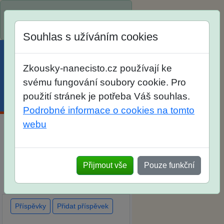
Spustili jsme přihlašování na
školní rok 2026/2027!
Souhlas s užíváním cookies
Zkousky-nanecisto.cz používají ke
svému fungování soubory cookie. Pro
použití stránek je potřeba Váš souhlas.
Menu
Účet
Košík
Podrobné informace o cookies na tomto
webu
Diskuse Jak jste dopadli u
zkoušek na SŠ? Vaše ohlasy
Přijmout vše
Pouze funkční
po skutečných přijímacích
zkouškách
Příspěvky
Přidat příspěvek