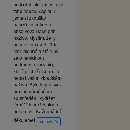
nedostal, ale spoustu se
toho naučil. Zaplatili
jsme si zkoušky
nanečisto online a
absolvovali také pár
naživo. Myslím, že ty
online jsou na 5. třídu
moc dlouhé a stálo by
zato nabídnout
hodinovou variantu,
která je bližší Cermatu
nebo i vašim zkouškám
naživo. Bylo to pro syna
hrozně náročné na
soustředění, vydržet
téměř 2h udržet plnou
pozornost. Každopádně
děkujeme!
odpovědět