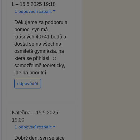
L – 15.5.2025 19:18
1 odpoveď rozbalit
Děkujeme za podporu a
pomoc, syn má
krásných 40+41 bodů a
dostal se na všechna
osmiletá gymnázia, na
která se přihlásil ☺️
samozřejmě teoreticky,
jde na prioritní
odpovědět
Kateřina – 15.5.2025
19:00
1 odpoveď rozbalit
Dobrý den, syn se sice