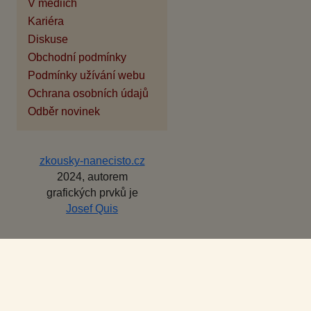
V médiích
Kariéra
Diskuse
Obchodní podmínky
Podmínky užívání webu
Ochrana osobních údajů
Odběr novinek
zkousky-nanecisto.cz
2024, autorem
grafických prvků je
Josef Quis