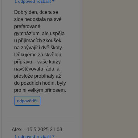
1 odpoveď rozbalit
Dobrý den, dcera se
sice nedostala na své
preferované
gymnázium, ale uspěla
u přijímacích zkoušek
na zbývající dvě školy.
Děkujeme za skvělou
přípravu – vaše kurzy
navštěvovala ráda, a
přestože probíhaly až
do pozdních hodin, byly
pro ni velkým přínosem.
odpovědět
Alex – 15.5.2025 21:03
1 odpoveď rozbalit