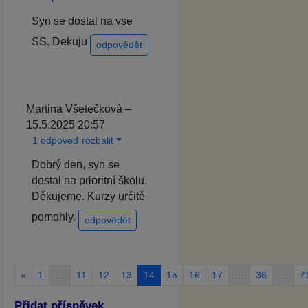
Syn se dostal na vse
SS. Dekuju
odpovědět
Martina Všetečková –
15.5.2025 20:57
1 odpoveď rozbalit
Dobrý den, syn se
dostal na prioritní školu.
Děkujeme. Kurzy určitě
pomohly.
odpovědět
«
1
…
11
12
13
14
15
16
17
…
36
…
7
Přidat příspěvek