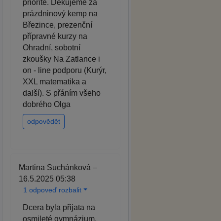
prioritě. Děkujeme za
prázdninový kemp na
Březince, prezenční
přípravné kurzy na
Ohradní, sobotní
zkoušky Na Zatlance i
on - line podporu (Kurýr,
XXL matematika a
další). S přáním všeho
dobrého Olga
odpovědět
Martina Suchánková –
16.5.2025 05:38
1 odpoveď rozbalit
Dcera byla přijata na
osmileté gymnázium,