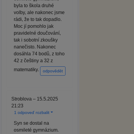
byla to škola druhé
volby, ale nakonec jsme
rádi, že to tak dopadlo.
Moc jí pomohlo jak
pravidelné doučování,
tak i sobotní zkoušky
nanečisto. Nakonec
dosáhla 74 bodů, z toho
42 z češtiny a 32 z
matematiky.
odpovědět
Stroblova – 15.5.2025
21:23
1 odpoveď rozbalit
Syn se dostal na
osmileté gymnázium.