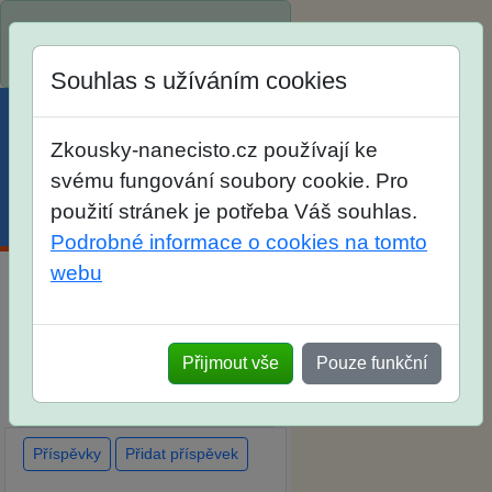
Spustili jsme přihlašování na
školní rok 2026/2027!
Souhlas s užíváním cookies
Zkousky-nanecisto.cz používají ke
svému fungování soubory cookie. Pro
použití stránek je potřeba Váš souhlas.
Menu
Účet
Košík
Podrobné informace o cookies na tomto
webu
Diskuse Jak jste dopadli u
zkoušek na SŠ? Vaše ohlasy po
Přijmout vše
Pouze funkční
skutečných přijímacích
zkouškách
Příspěvky
Přidat příspěvek