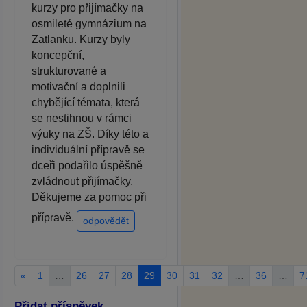
kurzy pro přijímačky na
osmileté gymnázium na
Zatlanku. Kurzy byly
koncepční,
strukturované a
motivační a doplnili
chybějící témata, která
se nestihnou v rámci
výuky na ZŠ. Díky této a
individuální přípravě se
dceři podařilo úspěšně
zvládnout přijímačky.
Děkujeme za pomoc při
přípravě.
odpovědět
«
1
…
26
27
28
29
30
31
32
…
36
…
7
Přidat příspěvek