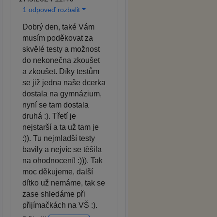
1 odpoveď rozbalit
Dobrý den, také Vám
musím poděkovat za
skvělé testy a možnost
do nekonečna zkoušet
a zkoušet. Díky testům
se již jedna naše dcerka
dostala na gymnázium,
nyní se tam dostala
druhá :). Třetí je
nejstarší a ta už tam je
:)). Tu nejmladší testy
bavily a nejvíc se těšila
na ohodnocení! :))). Tak
moc děkujeme, další
dítko už nemáme, tak se
zase shledáme při
přijímačkách na VŠ :).