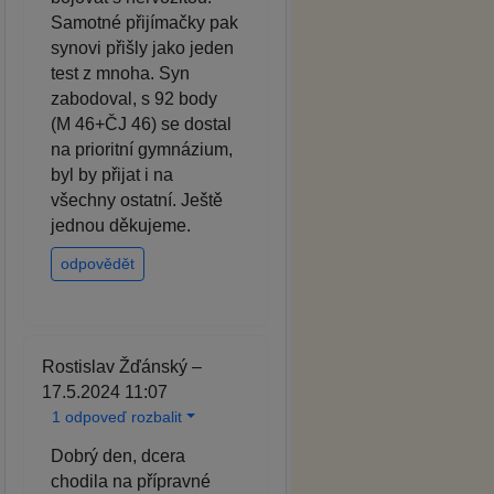
Samotné přijímačky pak
synovi přišly jako jeden
test z mnoha. Syn
zabodoval, s 92 body
(M 46+ČJ 46) se dostal
na prioritní gymnázium,
byl by přijat i na
všechny ostatní. Ještě
jednou děkujeme.
odpovědět
Rostislav Žďánský –
17.5.2024 11:07
1 odpoveď rozbalit
Dobrý den, dcera
chodila na přípravné