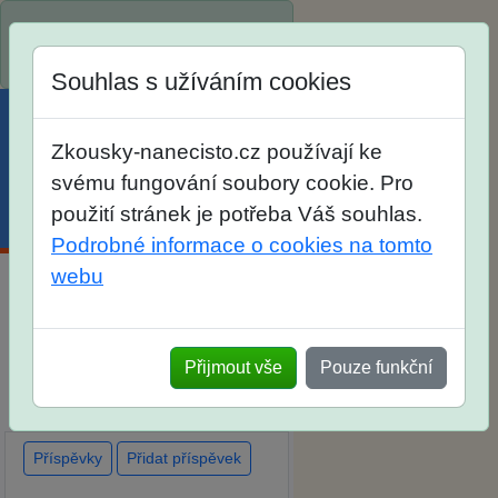
Spustili jsme přihlašování na
školní rok 2026/2027!
Souhlas s užíváním cookies
Zkousky-nanecisto.cz používají ke
svému fungování soubory cookie. Pro
použití stránek je potřeba Váš souhlas.
Menu
Účet
Košík
Podrobné informace o cookies na tomto
webu
Diskuse Jak jste dopadli u
zkoušek na SŠ? Vaše ohlasy
Přijmout vše
Pouze funkční
po skutečných přijímacích
zkouškách
Příspěvky
Přidat příspěvek