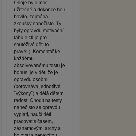
Oboje bylo moc
užitečné a dokonce ho i
bavilo, zejména
zkoušky nanečisto. Ty
byly opravdu motivační,
tabule cti je pro
soutěživé děti to
pravé:-). Komentář ke
každému
absolvovanému testu je
bonus, je vidět, že je
opravdu osobní
(porovnává jednotlivé
"výkony") a dělá dětem
radost. Chodit na testy
nanečisto se opravdu
vyplatí, naučí děti
pracovat s časem,
záznamovými archy a
bojovat s nervozitou.