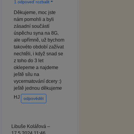
1 odpoveď rozbalit
Děkujeme, moc jste
nám pomohli a byli
zásadní součástí
úspěchu syna na 8G,
ale upřímně, už bychom
takovéto období zažívat
nechtěli, i když snad se
z toho do 3 let
oklepeme a najdeme
ještě sílu na
vycermatování dcery :)
ještě jednou děkujeme
HJ
odpovědět
Libuše Kolářová –
17.5.2024 11:46