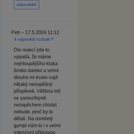
odpovědět
Petr – 17.5.2024 11:12
4 odpovědi rozbalit
Dle reakcí zde to
vypadá, že máme
nejhloupějšího kluka
široko daleko a velmi
dlouho mi trvalo najít
nějaký neúspěšný
příspěvek. Většina lidí
se samozřejmě
neúspěchem chlubit
nebude, proč by to
dělali. Na osmiletý
gympl nám to i s velmi
intenzivní přípravou