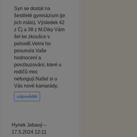
Syn se dostal na
šestileté gymnázium (je
jich málo). Výsledek 42
z Čj a 38 z M.Diky Vám
šel ke zkoušce v
pohodě.Velmi ho
posunula Vaše
hodnocení a
povzbuzování, které u
rodičů moc
nefungují.Našel si u
Vás nové kamarády.
odpovědět
Hynek Jebavý –
17.5.2024 12:11