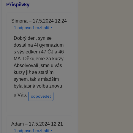
Příspěvky
Simona – 17.5.2024 12:24
1 odpoveď rozbalit
Dobrý den, syn se
dostal na 4l gymnázium
s výsledkem 47 ČJ a 46
MA. Děkujeme za kurzy.
Absolvovali jsme u vás
kurzy již se starším
synem, tak s mladším
byla jasná volba znovu
u Vás.
odpovědět
Adam – 17.5.2024 12:21
1 odpoveď rozbalit