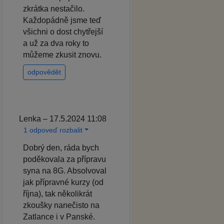
zkrátka nestačilo.
Každopádně jsme teď
všichni o dost chytřejší
a už za dva roky to
můžeme zkusit znovu.
odpovědět
Lenka – 17.5.2024 11:08
1 odpoveď rozbalit
Dobrý den, ráda bych
poděkovala za přípravu
syna na 8G. Absolvoval
jak přípravné kurzy (od
října), tak několikrát
zkoušky nanečisto na
Zatlance i v Panské.