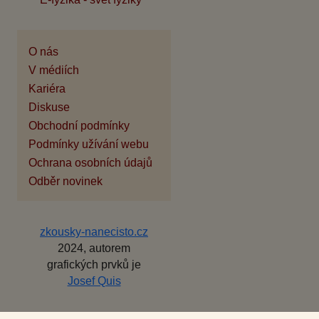
O nás
V médiích
Kariéra
Diskuse
Obchodní podmínky
Podmínky užívání webu
Ochrana osobních údajů
Odběr novinek
zkousky-nanecisto.cz
2024, autorem
grafických prvků je
Josef Quis