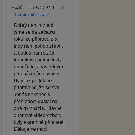
Sváťa – 17.5.2024 11:17
1 odpoveď rozbalit
Dobrý den, rozhodli
jsme se na začátku
roku, že přípravu z 5.
třídy není potřeba hrotit
a budou nám stačit
tréninkové online testy
nanečisto s následným
procházením chybiček.
Byly tak perfektně
připravené, že se syn
Jonáš nakonec s
přehledem dostal na
obě gymnázia. Hlavně
dubnové videorozbory
byly extrémně přínosné.
Děkujeme moc!