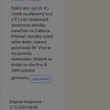
Dobrý den, syn (9. tř.)
chodil na přípravný kurz
z ČJ a M. Opakovaně
absolvoval zkoušky
nanečisto na Zatlance.
Přijímací zkoušky zvládl
velmi dobře, celkový
počet bodů 89. Více se
mu povedla
matematika. Bodově se
dostal na všechna tři
námi vybraná
gymnázia.
odpovědět
Dagmar Angerová –
17.5.2024 09:36