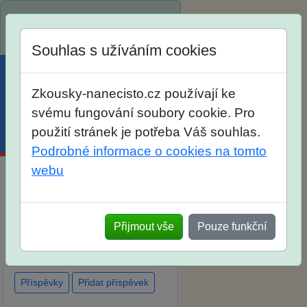
Spustili jsme přihlašování na
školní rok 2026/2027!
Souhlas s užíváním cookies
Zkousky-nanecisto.cz používají ke
svému fungování soubory cookie. Pro
použití stránek je potřeba Váš souhlas.
Menu
Účet
Košík
Podrobné informace o cookies na tomto
webu
Diskuse Jak jste dopadli u
zkoušek na SŠ? Vaše ohlasy
Přijmout vše
Pouze funkční
po skutečných přijímacích
zkouškách
Příspěvky
Přidat příspěvek