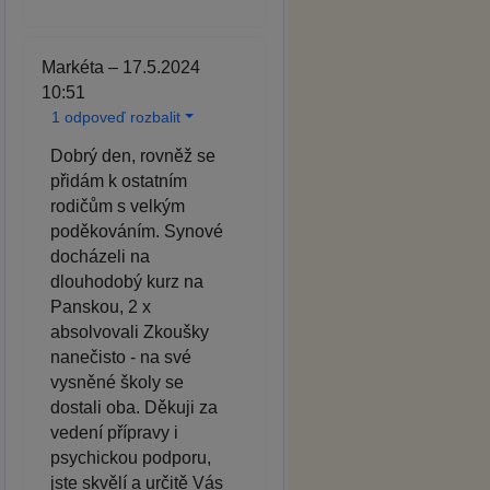
Markéta – 17.5.2024
10:51
1 odpoveď rozbalit
Dobrý den, rovněž se
přidám k ostatním
rodičům s velkým
poděkováním. Synové
docházeli na
dlouhodobý kurz na
Panskou, 2 x
absolvovali Zkoušky
nanečisto - na své
vysněné školy se
dostali oba. Děkuji za
vedení přípravy i
psychickou podporu,
jste skvělí a určitě Vás