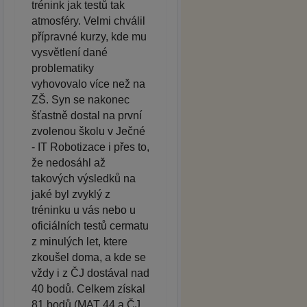
trénink jak testů tak
atmosféry. Velmi chválil
přípravné kurzy, kde mu
vysvětlení dané
problematiky
vyhovovalo více než na
ZŠ. Syn se nakonec
šťastně dostal na první
zvolenou školu v Ječné
- IT Robotizace i přes to,
že nedosáhl až
takových výsledků na
jaké byl zvyklý z
tréninku u vás nebo u
oficiálních testů cermatu
z minulých let, ktere
zkoušel doma, a kde se
vždy i z ČJ dostával nad
40 bodů. Celkem získal
81 bodů (MAT 44 a ČJ