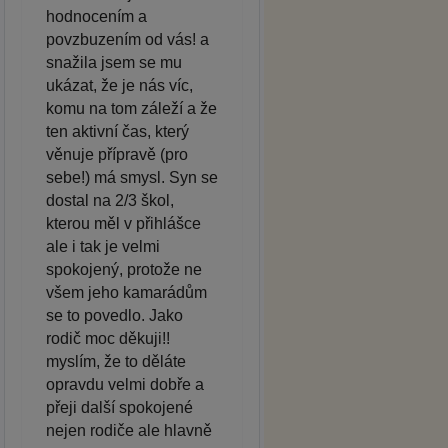
hodnocením a
povzbuzením od vás! a
snažila jsem se mu
ukázat, že je nás víc,
komu na tom záleží a že
ten aktivní čas, který
věnuje přípravě (pro
sebe!) má smysl. Syn se
dostal na 2/3 škol,
kterou měl v přihlášce
ale i tak je velmi
spokojený, protože ne
všem jeho kamarádům
se to povedlo. Jako
rodič moc děkuji!!
myslím, že to děláte
opravdu velmi dobře a
přeji další spokojené
nejen rodiče ale hlavně