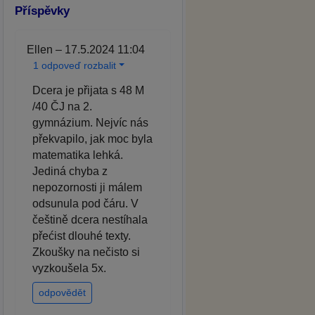
Příspěvky
Ellen – 17.5.2024 11:04
1 odpoveď rozbalit
Dcera je přijata s 48 M
/40 ČJ na 2.
gymnázium. Nejvíc nás
překvapilo, jak moc byla
matematika lehká.
Jediná chyba z
nepozornosti ji málem
odsunula pod čáru. V
češtině dcera nestíhala
přećist dlouhé texty.
Zkoušky na nečisto si
vyzkoušela 5x.
odpovědět