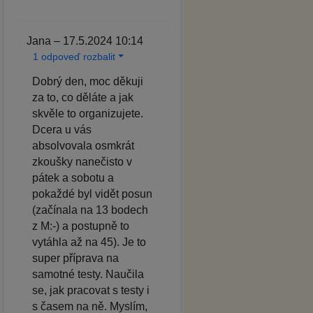
Jana – 17.5.2024 10:14
1 odpoveď rozbalit
Dobrý den, moc děkuji
za to, co děláte a jak
skvěle to organizujete.
Dcera u vás
absolvovala osmkrát
zkoušky nanečisto v
pátek a sobotu a
pokaždé byl vidět posun
(začínala na 13 bodech
z M:-) a postupně to
vytáhla až na 45). Je to
super příprava na
samotné testy. Naučila
se, jak pracovat s testy i
s časem na ně. Myslím,