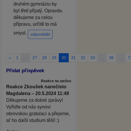
druhém gymnáziu by
byl třetí přijatý. Opravdu
děkujeme za celou
přípravu, určitě to má
smysl.
odpovědět
«
1
…
27
28
29
30
31
32
33
…
36
…
7
Přidat příspěvek
Reakce na zprávu
Reakce Zkoušek nanečisto
Magdalena – 20.5.2024 11:49
Děkujeme za dobré zprávy!
Vyřiďte od nás synovi
obrovskou gratulaci a přejeme,
ať ho další studium těší! :)