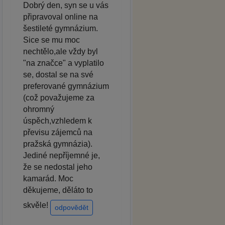
Dobrý den, syn se u vás
připravoval online na
šestileté gymnázium.
Sice se mu moc
nechtělo,ale vždy byl
"na značce" a vyplatilo
se, dostal se na své
preferované gymnázium
(což považujeme za
ohromný
úspěch,vzhledem k
převisu zájemců na
pražská gymnázia).
Jediné nepříjemné je,
že se nedostal jeho
kamarád. Moc
děkujeme, děláto to
skvěle!
odpovědět