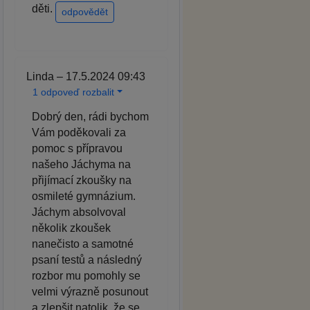
děti.
odpovědět
Linda – 17.5.2024 09:43
1 odpoveď rozbalit
Dobrý den, rádi bychom
Vám poděkovali za
pomoc s přípravou
našeho Jáchyma na
přijímací zkoušky na
osmileté gymnázium.
Jáchym absolvoval
několik zkoušek
nanečisto a samotné
psaní testů a následný
rozbor mu pomohly se
velmi výrazně posunout
a zlepšit natolik, že se