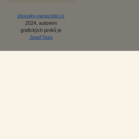
zkousky-nanecisto.cz
2024, autorem
grafických prvků je
Josef Quis