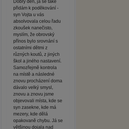
Dobrý den, já se také
přidám k poděkování -
syn Vojta u vás
absolvovala celou řadu
zkoušek nanečisto,
myslím, že obrovský
přínos bylo srovnání s
ostatními dětmi z
různých koutů, z jiných
škol a jiného nastavení.
Samozřejmě kontrola
na místě a následné
znovu procházení doma
dávalo velký smysl,
znovu a znovu jsme
objevovali místa, kde se
syn zasekne, kde má
mezery, kde dělá
opakovaně chybu. Já se
většinou dojala nad