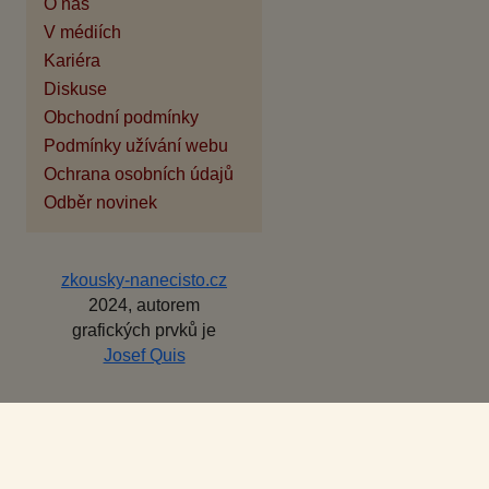
O nás
V médiích
Kariéra
Diskuse
Obchodní podmínky
Podmínky užívání webu
Ochrana osobních údajů
Odběr novinek
zkousky-nanecisto.cz
2024, autorem
grafických prvků je
Josef Quis