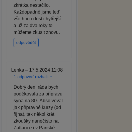
zkrátka nestačilo.
Každopádně jsme teď
všichni o dost chytřejší
a už za dva roky to
můžeme zkusit znovu.
odpovědět
Lenka – 17.5.2024 11:08
1 odpoveď rozbalit
Dobrý den, ráda bych
poděkovala za přípravu
syna na 8G. Absolvoval
jak přípravné kurzy (od
října), tak několikrát
zkoušky nanečisto na
Zatlance i v Panské.