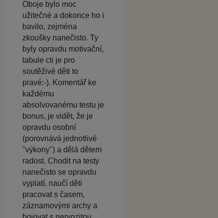
Oboje bylo moc
užitečné a dokonce ho i
bavilo, zejména
zkoušky nanečisto. Ty
byly opravdu motivační,
tabule cti je pro
soutěživé děti to
pravé:-). Komentář ke
každému
absolvovanému testu je
bonus, je vidět, že je
opravdu osobní
(porovnává jednotlivé
"výkony") a dělá dětem
radost. Chodit na testy
nanečisto se opravdu
vyplatí, naučí děti
pracovat s časem,
záznamovými archy a
bojovat s nervozitou.