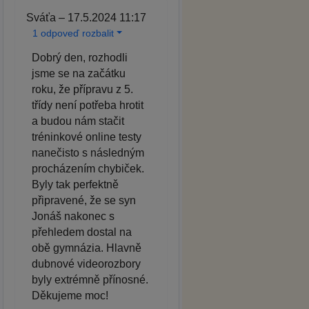
Sváťa – 17.5.2024 11:17
1 odpoveď rozbalit
Dobrý den, rozhodli
jsme se na začátku
roku, že přípravu z 5.
třídy není potřeba hrotit
a budou nám stačit
tréninkové online testy
nanečisto s následným
procházením chybiček.
Byly tak perfektně
připravené, že se syn
Jonáš nakonec s
přehledem dostal na
obě gymnázia. Hlavně
dubnové videorozbory
byly extrémně přínosné.
Děkujeme moc!