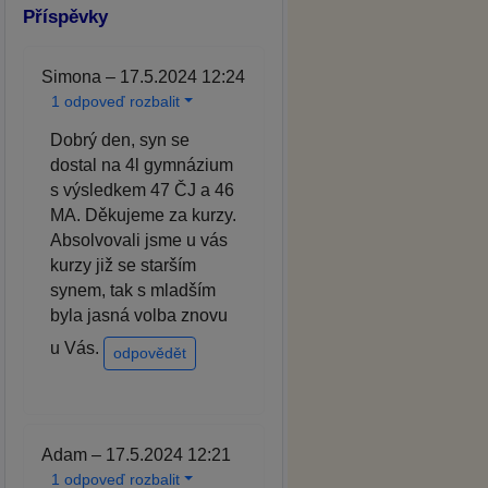
Příspěvky
Simona – 17.5.2024 12:24
1 odpoveď rozbalit
Dobrý den, syn se
dostal na 4l gymnázium
s výsledkem 47 ČJ a 46
MA. Děkujeme za kurzy.
Absolvovali jsme u vás
kurzy již se starším
synem, tak s mladším
byla jasná volba znovu
u Vás.
odpovědět
Adam – 17.5.2024 12:21
1 odpoveď rozbalit