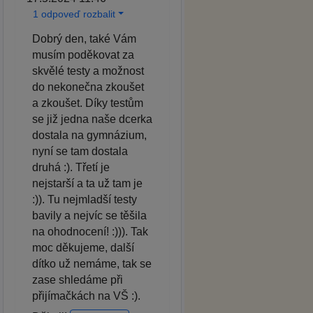
1 odpoveď rozbalit
Dobrý den, také Vám
musím poděkovat za
skvělé testy a možnost
do nekonečna zkoušet
a zkoušet. Díky testům
se již jedna naše dcerka
dostala na gymnázium,
nyní se tam dostala
druhá :). Třetí je
nejstarší a ta už tam je
:)). Tu nejmladší testy
bavily a nejvíc se těšila
na ohodnocení! :))). Tak
moc děkujeme, další
dítko už nemáme, tak se
zase shledáme při
přijímačkách na VŠ :).