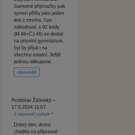
Samotné přijímačky pak
synovi přišly jako jeden
test z mnoha. Syn
zabodoval, s 92 body
(M 46+ČJ 46) se dostal
na prioritní gymnázium,
byl by přijat i na
všechny ostatní. Ještě
jednou děkujeme.
odpovědět
Rostislav Žďánský –
17.5.2024 11:07
1 odpoveď rozbalit
Dobrý den, dcera
chodila na přípravné