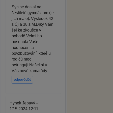
Syn se dostal na
šestileté gymnázium (je
jich málo). Výsledek 42
z Čj a 38 z M.Diky Vám
šel ke zkoušce v
pohodě.Velmi ho
posunula Vaše
hodnocení a
povzbuzování, které u
rodičů moc
nefungují.Našel si u
Vás nové kamarády.
odpovědět
Hynek Jebavý –
17.5.2024 12:11