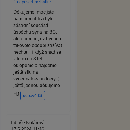
1 odpoveď rozbalit
Děkujeme, moc jste
nám pomohli a byli
zásadní součástí
úspěchu syna na 8G,
ale upřímně, už bychom
takovéto období zažívat
nechtěli, i když snad se
z toho do 3 let
oklepeme a najdeme
ještě sílu na
vycermatování dcery :)
ještě jednou děkujeme
HJ
odpovědět
Libuše Kolářová –
17.5.2024 11:46