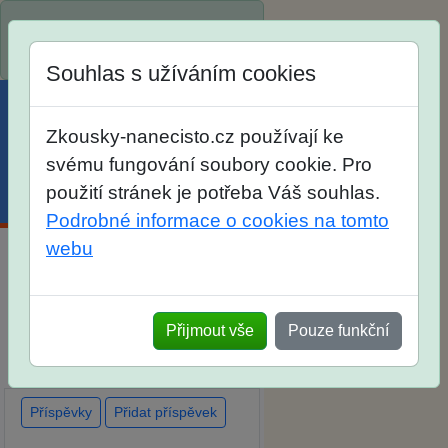
Spustili jsme přihlašování na
školní rok 2026/2027!
Souhlas s užíváním cookies
Zkousky-nanecisto.cz používají ke
svému fungování soubory cookie. Pro
použití stránek je potřeba Váš souhlas.
Menu
Účet
Košík
Podrobné informace o cookies na tomto
webu
Diskuse Jak jste dopadli u
zkoušek na SŠ? Vaše ohlasy
Přijmout vše
Pouze funkční
po skutečných přijímacích
zkouškách
Příspěvky
Přidat příspěvek