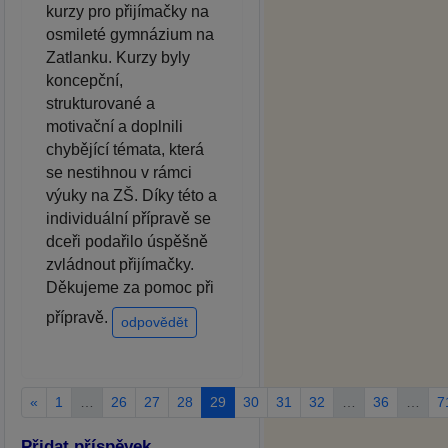
kurzy pro přijímačky na
osmileté gymnázium na
Zatlanku. Kurzy byly
koncepční,
strukturované a
motivační a doplnili
chybějící témata, která
se nestihnou v rámci
výuky na ZŠ. Díky této a
individuální přípravě se
dceři podařilo úspěšně
zvládnout přijímačky.
Děkujeme za pomoc při
přípravě.
odpovědět
«
1
…
26
27
28
29
30
31
32
…
36
…
7
Přidat příspěvek