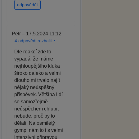
odpovědět
Petr – 17.5.2024 11:12
4 odpovědi rozbalit
Dle reakcí zde to
vypadá, že máme
nejhloupějšího kluka
široko daleko a velmi
dlouho mi trvalo najít
nějaký neúspěšný
příspěvek. Většina lidí
se samozřejmě
neúspěchem chlubit
nebude, proč by to
dělali. Na osmiletý
gympl nám to i s velmi
intenzivní přípravou