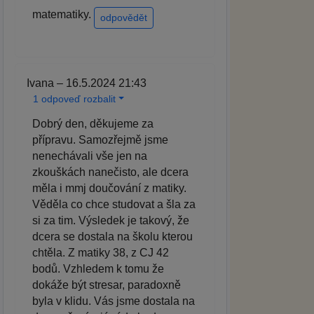
matematiky.
odpovědět
Ivana – 16.5.2024 21:43
1 odpoveď rozbalit
Dobrý den, děkujeme za
přípravu. Samozřejmě jsme
nenechávali vše jen na
zkouškách nanečisto, ale dcera
měla i mmj doučování z matiky.
Věděla co chce studovat a šla za
si za tim. Výsledek je takový, že
dcera se dostala na školu kterou
chtěla. Z matiky 38, z CJ 42
bodů. Vzhledem k tomu že
dokáže být stresar, paradoxně
byla v klidu. Vás jsme dostala na