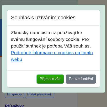
Spustili jsme přihlašování na školní rok
2026/2027!
Souhlas s užíváním cookies
Zkousky-nanecisto.cz používají ke
svému fungování soubory cookie. Pro
použití stránek je potřeba Váš souhlas.
Menu
Účet
Košík
Podrobné informace o cookies na tomto
webu
Diskuse Jak jste dopadli u zkoušek na
SŠ? Vaše ohlasy po skutečných
Přijmout vše
Pouze funkční
přijímacích zkouškách
Příspěvky
Přidat příspěvek
Příspěvky