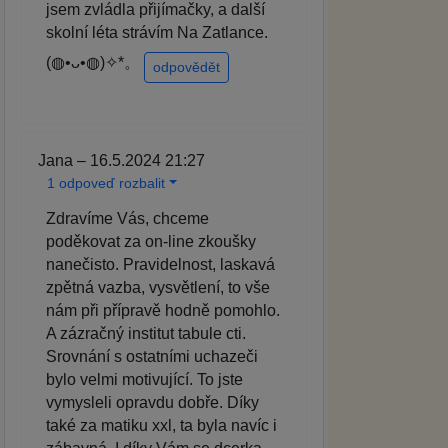
jsem zvládla přijímačky, a další
skolní léta strávím Na Zatlance.
(⁠◍⁠•⁠ᴗ⁠•⁠◍⁠)⁠✧⁠*⁠。
odpovědět
Jana – 16.5.2024 21:27
1 odpoveď rozbalit
Zdravíme Vás, chceme
poděkovat za on-line zkoušky
nanečisto. Pravidelnost, laskavá
zpětná vazba, vysvětlení, to vše
nám při přípravě hodně pomohlo.
A zázračný institut tabule cti.
Srovnání s ostatními uchazeči
bylo velmi motivující. To jste
vymysleli opravdu dobře. Díky
také za matiku xxl, ta byla navíc i