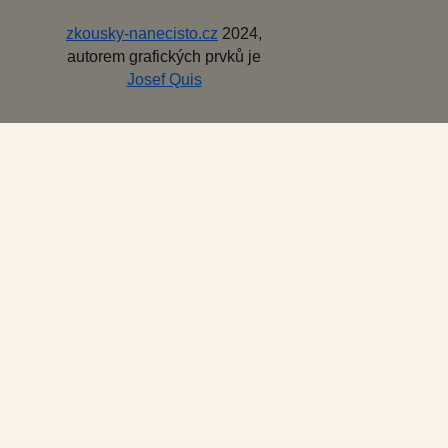
zkousky-nanecisto.cz
2024,
autorem grafických prvků je
Josef Quis