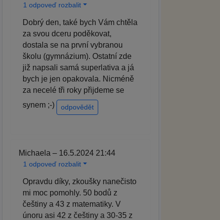
1 odpoveď rozbalit
Dobrý den, také bych Vám chtěla
za svou dceru poděkovat,
dostala se na první vybranou
školu (gymnázium). Ostatní zde
již napsali samá superlativa a já
bych je jen opakovala. Nicméně
za necelé tři roky přijdeme se
synem ;-)
odpovědět
Michaela – 16.5.2024 21:44
1 odpoveď rozbalit
Opravdu díky, zkoušky nanečisto
mi moc pomohly. 50 bodů z
češtiny a 43 z matematiky. V
únoru asi 42 z češtiny a 30-35 z