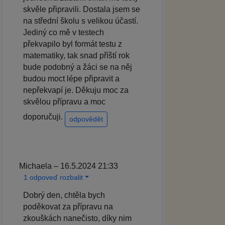
skvěle připravili. Dostala jsem se
na střední školu s velikou účastí.
Jediný co mě v testech
překvapilo byl formát testu z
matematiky, tak snad příští rok
bude podobný a žáci se na něj
budou moct lépe připravit a
nepřekvapí je. Děkuju moc za
skvělou přípravu a moc
doporučuji.
odpovědět
Michaela – 16.5.2024 21:33
1 odpoveď rozbalit
Dobrý den, chtěla bych
poděkovat za přípravu na
zkouškách nanečisto, díky nim