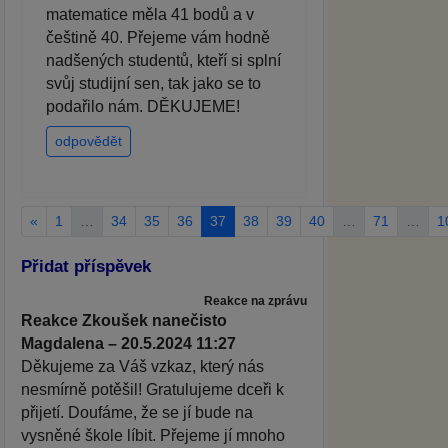
matematice měla 41 bodů a v
češtině 40. Přejeme vám hodně
nadšených studentů, kteří si splní
svůj studijní sen, tak jako se to
podařilo nám. DĚKUJEME!
odpovědět
«
1
…
34
35
36
37
38
39
40
…
71
…
1
Přidat příspěvek
Reakce na zprávu
Reakce Zkoušek nanečisto
Magdalena – 20.5.2024 11:27
Děkujeme za Váš vzkaz, který nás
nesmírně potěšil! Gratulujeme dceři k
přijetí. Doufáme, že se jí bude na
vysněné škole líbit. Přejeme jí mnoho