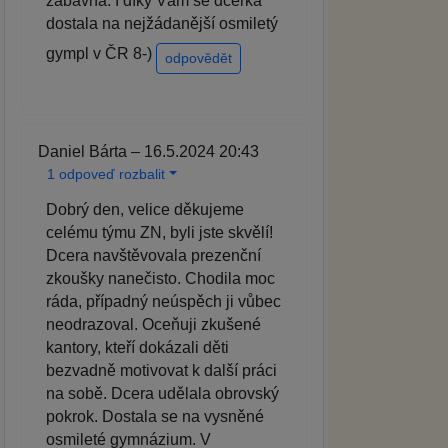
zábavná. I díky Vám se dcerka
dostala na nejžádanější osmiletý
gympl v ČR 8-)
odpovědět
Daniel Bárta – 16.5.2024 20:43
1 odpoveď rozbalit
Dobrý den, velice děkujeme
celému týmu ZN, byli jste skvělí!
Dcera navštěvovala prezenční
zkoušky nanečisto. Chodila moc
ráda, případný neúspěch ji vůbec
neodrazoval. Oceňuji zkušené
kantory, kteří dokázali děti
bezvadně motivovat k další práci
na sobě. Dcera udělala obrovský
pokrok. Dostala se na vysněné
osmileté gymnázium. V