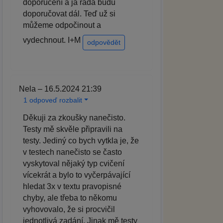
doporučení a já ráda budu
doporučovat dál. Teď už si
můžeme odpočinout a
vydechnout. I+M
odpovědět
Nela – 16.5.2024 21:39
1 odpoveď rozbalit
Děkuji za zkoušky nanečisto.
Testy mě skvěle připravili na
testy. Jediný co bych vytkla je, že
v testech nanečisto se často
vyskytoval nějaký typ cvičení
vícekrát a bylo to vyčerpávající
hledat 3x v textu pravopisné
chyby, ale třeba to někomu
vyhovovalo, že si procvičil
jednotlivá zadání. Jinak mě testy