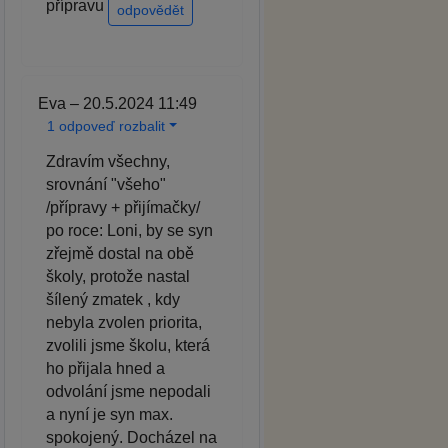
přípravu
odpovědět
Eva – 20.5.2024 11:49
1 odpoveď rozbalit
Zdravím všechny,
srovnání "všeho"
/přípravy + přijímačky/
po roce: Loni, by se syn
zřejmě dostal na obě
školy, protože nastal
šílený zmatek , kdy
nebyla zvolen priorita,
zvolili jsme školu, která
ho přijala hned a
odvolání jsme nepodali
a nyní je syn max.
spokojený. Docházel na