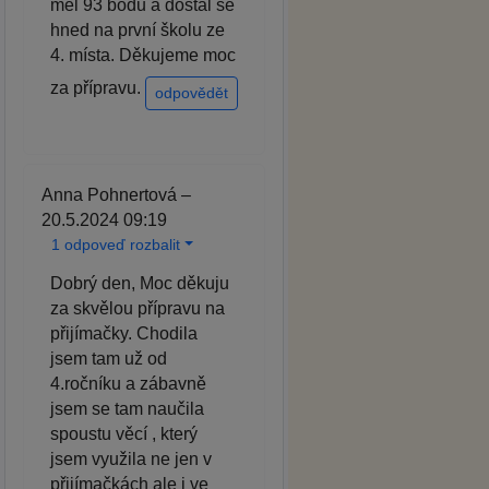
měl 93 bodů a dostal se
hned na první školu ze
4. místa. Děkujeme moc
za přípravu.
odpovědět
Anna Pohnertová –
20.5.2024 09:19
1 odpoveď rozbalit
Dobrý den, Moc děkuju
za skvělou přípravu na
přijímačky. Chodila
jsem tam už od
4.ročníku a zábavně
jsem se tam naučila
spoustu věcí , který
jsem využila ne jen v
přijímačkách ale i ve