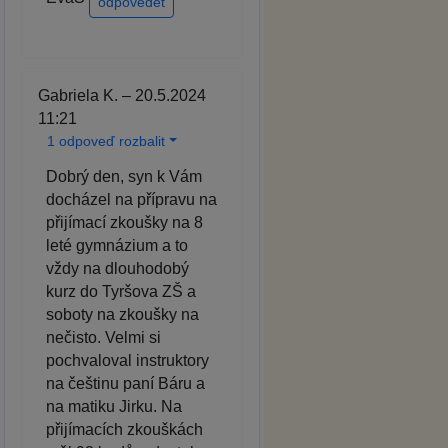
odpovědět
Gabriela K. – 20.5.2024
11:21
1 odpoveď rozbalit
Dobrý den, syn k Vám
docházel na přípravu na
přijímací zkoušky na 8
leté gymnázium a to
vždy na dlouhodobý
kurz do Tyršova ZŠ a
soboty na zkoušky na
nečisto. Velmi si
pochvaloval instruktory
na češtinu paní Báru a
na matiku Jirku. Na
přijímacích zkouškách