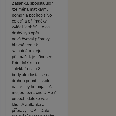
Zatlanku, spousta úloh
/zejména matika/mu
pomohla pochopit "vo
co de" a přijímačky
zvládl "dobře". Letos
druhý syn opět
navštěvoval přípravy,
hlavně trénink
samotného děje
přijímaček je přínosem!
Prioritní škola mu
"utekla" cca o 3
body,ale dostal se na
druhou prioritní školu i
na třetí by ho přijali. Za
mě jednoznačně DIPSY
úspěch, daleko větší
klid...A Zatlanka a
přípravy TOP!!! Dále