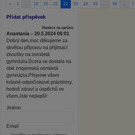
«
1
…
19
20
21
22
23
24
25
…
36
…
7
Přidat příspěvek
Reakce na zprávu
Anastasia – 20.5.2024 00:01
Dobrý den,moc děkujeme za
skvělou přípravu na přijímací
zkoušky na osmiletá
gymnázia.Dcera se dostala na
obě znojemská osmiletá
gymnázia.Přejeme všem
krásné odpočinkové prázdniny,
hodně zdraví a úspěchů ve
všem.Jste nejlepší!
Jméno
Email