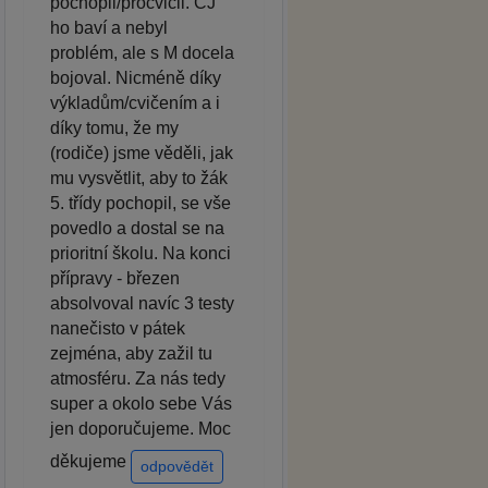
pochopil/procvičil. ČJ
ho baví a nebyl
problém, ale s M docela
bojoval. Nicméně díky
výkladům/cvičením a i
díky tomu, že my
(rodiče) jsme věděli, jak
mu vysvětlit, aby to žák
5. třídy pochopil, se vše
povedlo a dostal se na
prioritní školu. Na konci
přípravy - březen
absolvoval navíc 3 testy
nanečisto v pátek
zejména, aby zažil tu
atmosféru. Za nás tedy
super a okolo sebe Vás
jen doporučujeme. Moc
děkujeme
odpovědět