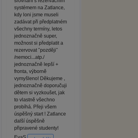
srovnání s rezervačním
systémem na Zatlance,
kdy loni jsme museli
zadávat při předplatném
všechny termíny, letos
jednoznačně super,
možnost si předplatit a
rezervovat "později"
/nemoci...atp./
jednoznačně lepší +
fronta, výborně
vymyšleno! Děkujeme ,
jednoznačně doporučuji
dětem si vyzkoušet, jak
to vlastně všechno
probíhá. Přeji všem
úspěšný start ! Zatlance
další úspěšně
připravené studenty!
EvaS