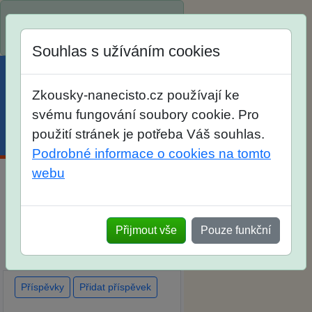
Spustili jsme přihlašování na
školní rok 2026/2027!
Souhlas s užíváním cookies
Zkousky-nanecisto.cz používají ke
svému fungování soubory cookie. Pro
použití stránek je potřeba Váš souhlas.
Menu
Účet
Košík
Podrobné informace o cookies na tomto
webu
Diskuse Jak jste dopadli u
zkoušek na SŠ? Vaše ohlasy
Přijmout vše
Pouze funkční
po skutečných přijímacích
zkouškách
Příspěvky
Přidat příspěvek