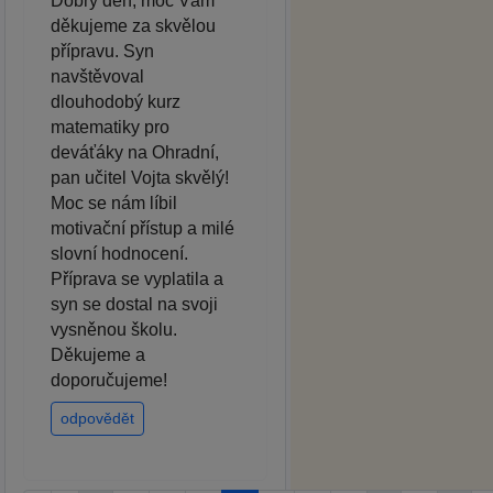
Dobrý den, moc Vám
děkujeme za skvělou
přípravu. Syn
navštěvoval
dlouhodobý kurz
matematiky pro
deváťáky na Ohradní,
pan učitel Vojta skvělý!
Moc se nám líbil
motivační přístup a milé
slovní hodnocení.
Příprava se vyplatila a
syn se dostal na svoji
vysněnou školu.
Děkujeme a
doporučujeme!
odpovědět