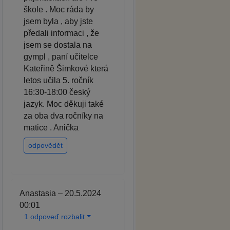
škole . Moc ráda by
jsem byla , aby jste
předali informaci , že
jsem se dostala na
gympl , paní učitelce
Kateřině Šimkové která
letos učila 5. ročník
16:30-18:00 český
jazyk. Moc děkuji také
za oba dva ročníky na
matice . Anička
odpovědět
Anastasia – 20.5.2024
00:01
1 odpoveď rozbalit