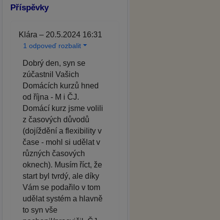
Příspěvky
Klára – 20.5.2024 16:31
1 odpoveď rozbalit
Dobrý den, syn se
zúčastnil Vašich
Domácích kurzů hned
od října - M i ČJ.
Domácí kurz jsme volili
z časových důvodů
(dojíždění a flexibility v
čase - mohl si udělat v
různých časových
oknech). Musím říct, že
start byl tvrdý, ale díky
Vám se podařilo v tom
udělat systém a hlavně
to syn vše