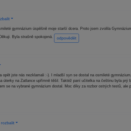
zbalit
osmileté gymnázium úspěšně moje starší dcera. Proto jsem zvolila Gymnázium
Děkuji. Byla strašně spokojená.
odpovědět
a opět jste nás nezklamali :-). I mladší syn se dostal na osmileté gymnázium, 
na úterky na Zatlance upřímně těšil. Taktéž paní učitelka na češtinu byla pr
em se na vybrané gymnázium dostal. Moc díky za rozbor ostrých testů, ale př
rozbalit