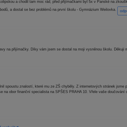
kolipskou a chodil tam moc rád, před přijímačkami byl 5x v Panské na zkouš
 bodů, a dostal se bez problémů na první školu - Gymnázium Weilovka.
odp
ravy na přijímačky. Díky vám jsem se dostal na moji vysněnou školu. Děkuji
nil spoustu znalostí, které mu ze ZŠ chyběly. Z internetových stránek jsme p
se na obor finanční specialista na SPŠES PRAHA 10. Vřele vaše doučování dop