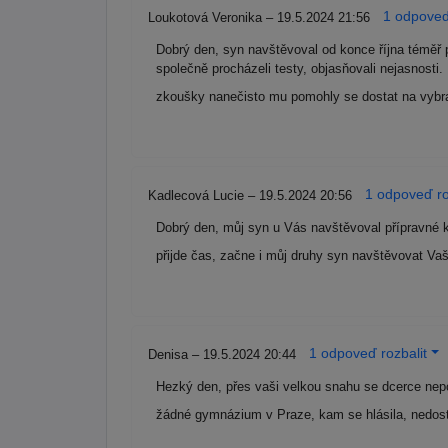
1 odpoveď
Loukotová Veronika – 19.5.2024 21:56
Dobrý den, syn navštěvoval od konce října téměř
společně procházeli testy, objasňovali nejasnosti
zkoušky nanečisto mu pomohly se dostat na vyb
1 odpoveď ro
Kadlecová Lucie – 19.5.2024 20:56
Dobrý den, můj syn u Vás navštěvoval přípravné kur
přijde čas, začne i můj druhy syn navštěvovat Va
1 odpoveď rozbalit
Denisa – 19.5.2024 20:44
Hezký den, přes vaši velkou snahu se dcerce nepoda
žádné gymnázium v Praze, kam se hlásila, nedosta