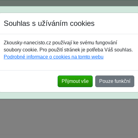
Spustili jsme přihlašování na školní rok 2026/2027!
Souhlas s užíváním cookies
Jak si vybrat
Časté dotazy
Zkousky-nanecisto.cz používají ke svému fungování
8. třída
9. třída
střední
maturanti
soutěže
prázdniny
soubory cookie. Pro použití stránek je potřeba Váš souhlas.
Podrobné informace o cookies na tomto webu
k na SŠ? Vaše ohlasy po skutečných přijímací
Přijmout vše
Pouze funkční