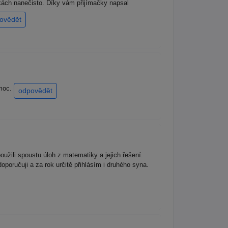
kách nanečisto. Díky vám přijímačky napsal
ovědět
 moc.
odpovědět
oužili spoustu úloh z matematiky a jejich řešení.
oručuji a za rok určitě přihlásím i druhého syna.