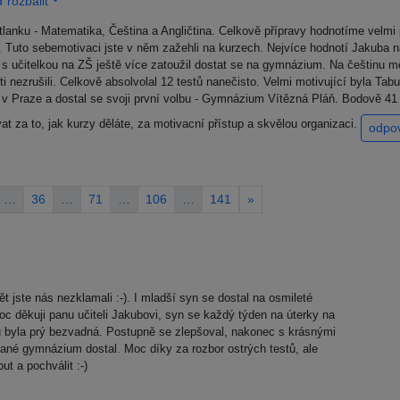
 rozbalit
lanku - Matematika, Čeština a Angličtina. Celkově přípravy hodnotíme velmi 
. Tuto sebemotivaci jste v něm zažehli na kurzech. Nejvíce hodnotí Jakuba n
í s učitelkou na ZŠ ještě více zatoužil dostat se na gymnázium. Na češtinu měl
sti nezrušili. Celkově absolvolal 12 testů nanečisto. Velmi motivující byla Tab
ia v Praze a dostal se svoji první volbu - Gymnázium Vítězná Pláň. Bodově 
 za to, jak kurzy děláte, za motivacní přístup a skvělou organizaci.
odpo
…
36
…
71
…
106
…
141
»
ět jste nás nezklamali :-). I mladší syn se dostal na osmileté
Moc děkuji panu učiteli Jakubovi, syn se každý týden na úterky na
nu byla prý bezvadná. Postupně se zlepšoval, nakonec s krásnými
ané gymnázium dostal. Moc díky za rozbor ostrých testů, ale
ut a pochválit :-)