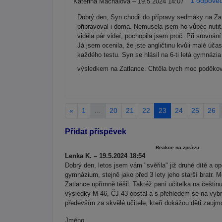
1 odpoveď
Kateřina Machalová – 19.5.2024 14:07
Dobrý den, Syn chodil do přípravy sedmáky na Zat
připravoval i doma. Nemusela jsem ho vůbec nutit
viděla pár videí, pochopila jsem proč. Při srovnán
Já jsem ocenila, že jste angličtinu kvůli malé úča
každého testu. Syn se hlásil na 6-ti letá gymnáz
výsledkem na Zatlance. Chtěla bych moc poděkovat
«
1
…
20
21
22
23
24
25
26
Přidat příspěvek
Reakce na zprávu
Lenka K. – 19.5.2024 18:54
Dobrý den, letos jsem vám "svěřila" již druhé dítě a op
gymnázium, stejně jako před 3 lety jeho starší bratr. 
Zatlance upřímně těšil. Taktéž paní učitelka na češti
výsledky M 46, ČJ 43 obstál a s přehledem se na vybr
především za skvělé učitele, kteří dokážou děti zaujmo
Jméno