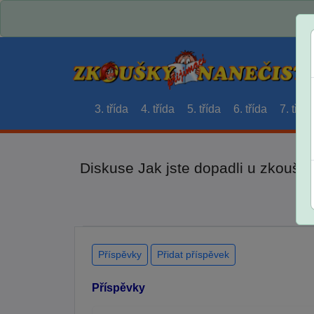
3. třída
4. třída
5. třída
6. třída
7. třída
Diskuse Jak jste dopadli u zkouše
Příspěvky
Přidat příspěvek
Příspěvky