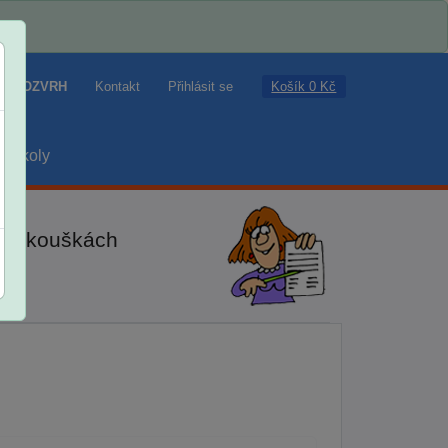
Košík 0 Kč
ROZVRH
Kontakt
Přihlásit se
školy
ch zkouškách