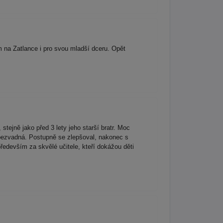
 na Zatlance i pro svou mladší dceru. Opět
stejně jako před 3 lety jeho starší bratr. Moc
ý bezvadná. Postupně se zlepšoval, nakonec s
edevším za skvělé učitele, kteří dokážou děti