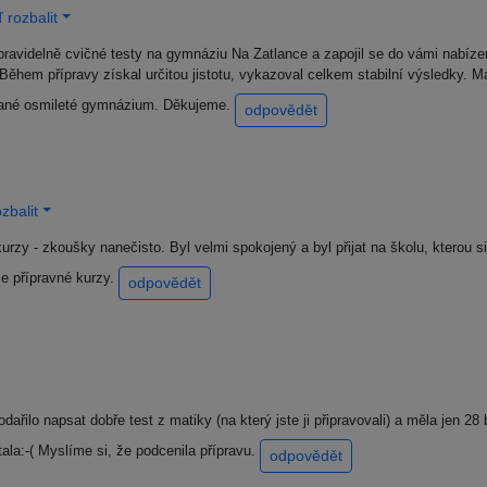
 rozbalit
 pravidelně cvičné testy na gymnáziu Na Zatlance a zapojil se do vámi nab
. Během přípravy získal určitou jistotu, vykazoval celkem stabilní výsledky. 
rané osmileté gymnázium. Děkujeme.
odpovědět
zbalit
zy - zkoušky nanečisto. Byl velmi spokojený a byl přijat na školu, kterou si
še přípravné kurzy.
odpovědět
řilo napsat dobře test z matiky (na který jste ji připravovali) a měla jen 28 
la:-( Myslíme si, že podcenila přípravu.
odpovědět