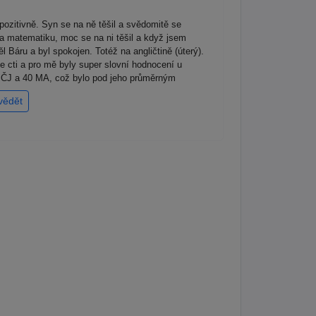
pozitivně. Syn se na ně těšil a svědomitě se
a matematiku, moc se na ni těšil a když jsem
 Báru a byl spokojen. Totéž na angličtině (úterý).
ue cti a pro mě byly super slovní hodnocení u
41 ČJ a 40 MA, což bylo pod jeho průměrným
vědět