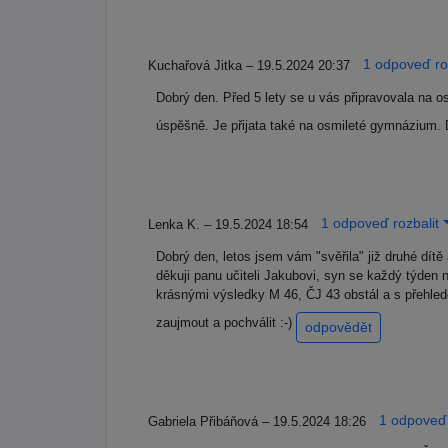
1 odpoveď ro
Kuchařová Jitka – 19.5.2024 20:37
Dobrý den. Před 5 lety se u vás připravovala na 
úspěšně. Je přijata také na osmileté gymnázium. 
1 odpoveď rozbalit
Lenka K. – 19.5.2024 18:54
Dobrý den, letos jsem vám "svěřila" již druhé dítě 
děkuji panu učiteli Jakubovi, syn se každý týden 
krásnými výsledky M 46, ČJ 43 obstál a s přehled
zaujmout a pochválit :-)
odpovědět
1 odpoveď 
Gabriela Přibáňová – 19.5.2024 18:26