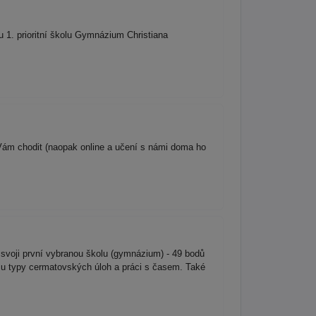
 1. prioritní školu Gymnázium Christiana
 Vám chodit (naopak online a učení s námi doma ho
a svoji první vybranou školu (gymnázium) - 49 bodů
urzu typy cermatovských úloh a práci s časem. Také