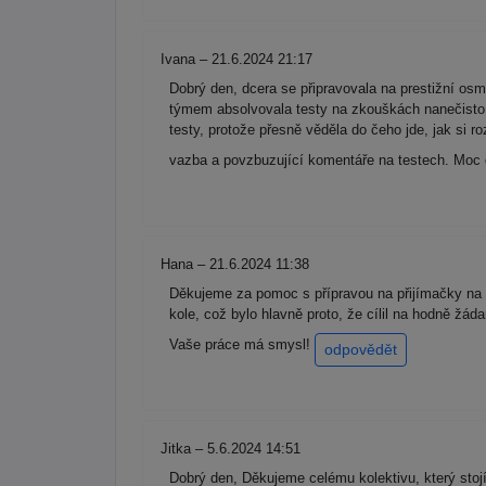
Ivana – 21.6.2024 21:17
Dobrý den, dcera se připravovala na prestižní os
týmem absolvovala testy na zkouškách nanečisto 
testy, protože přesně věděla do čeho jde, jak si r
vazba a povzbuzující komentáře na testech. Moc dě
Hana – 21.6.2024 11:38
Děkujeme za pomoc s přípravou na přijímačky na 
kole, což bylo hlavně proto, že cílil na hodně žá
Vaše práce má smysl!
odpovědět
Jitka – 5.6.2024 14:51
Dobrý den, Děkujeme celému kolektivu, který stojí