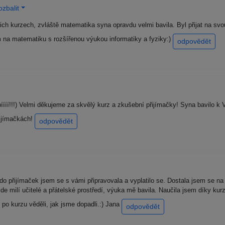
zbalit
h kurzech, zvláště matematika syna opravdu velmi bavila. Byl přijat na svou
 na matematiku s rozšířenou výukou informatiky a fyziky:)
odpovědět
ííí!!!) Velmi děkujeme za skvělý kurz a zkušební přijímačky! Syna bavilo k
řijímačkách!
odpovědět
 do přijímaček jsem se s vámi připravovala a vyplatilo se. Dostala jsem se n
zde milí učitelé a přátelské prostředí, výuka mě bavila. Naučila jsem díky k
 po kurzu věděli, jak jsme dopadli.:) Jana
odpovědět