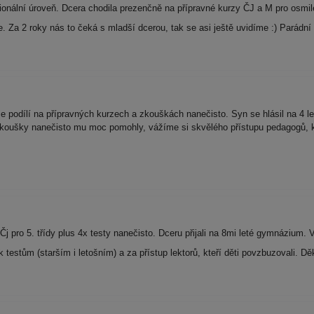
onální úroveň. Dcera chodila prezenčně na přípravné kurzy ČJ a M pro osmil
Za 2 roky nás to čeká s mladší dcerou, tak se asi ještě uvidíme :) Parádní
e podílí na přípravných kurzech a zkouškách nanečisto. Syn se hlásil na 4 l
i zkoušky nanečisto mu moc pomohly, vážíme si skvělého přístupu pedagogů, 
Čj pro 5. třídy plus 4x testy nanečisto. Dceru přijali na 8mi leté gymnáziu
 testům (starším i letošním) a za přístup lektorů, kteří děti povzbuzovali. 