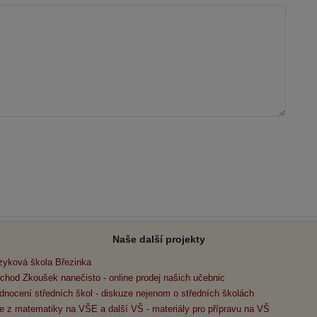
Naše další projekty
zyková škola Březinka
chod Zkoušek nanečisto - online prodej našich učebnic
dnocení středních škol - diskuze nejenom o středních školách
e z matematiky na VŠE a další VŠ - materiály pro přípravu na VŠ