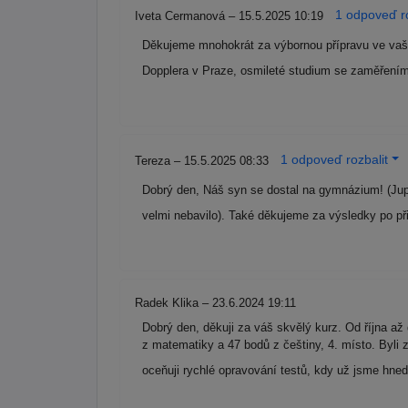
1 odpoveď ro
Iveta Cermanová – 15.5.2025 10:19
Děkujeme mnohokrát za výbornou přípravu ve vašic
Dopplera v Praze, osmileté studium se zaměřením
1 odpoveď rozbalit
Tereza – 15.5.2025 08:33
Dobrý den, Náš syn se dostal na gymnázium! (Jupí
velmi nebavilo). Také děkujeme za výsledky po p
Radek Klika – 23.6.2024 19:11
Dobrý den, děkuji za váš skvělý kurz. Od října až
z matematiky a 47 bodů z češtiny, 4. místo. Byli 
oceňuji rychlé opravování testů, kdy už jsme hned