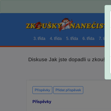
3. třída
4. třída
5. třída
6. třída
7. třída
Diskuse Jak jste dopadli u zkouše
Příspěvky
Přidat příspěvek
Příspěvky