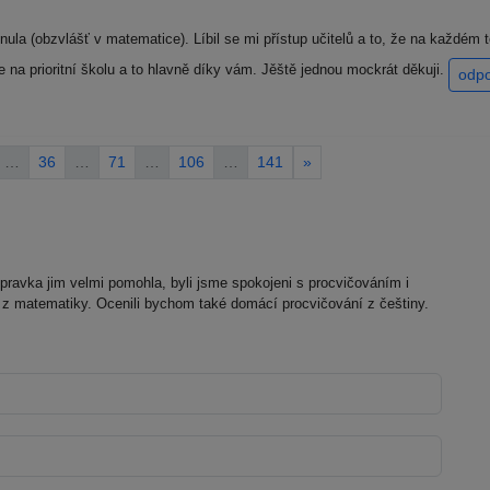
ula (obzvlášť v matematice). Líbil se mi přístup učitelů a to, že na každém 
e na prioritní školu a to hlavně díky vám. Jěště jednou mockrát děkuji.
odp
…
36
…
71
…
106
…
141
»
řípravka jim velmi pomohla, byli jsme spokojeni s procvičováním i
 z matematiky. Ocenili bychom také domácí procvičování z češtiny.