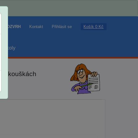
Košík 0 Kč
ROZVRH
Kontakt
Přihlásit se
školy
ch zkouškách