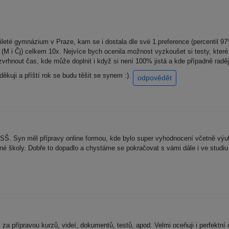
mileté gymnázium v Praze, kam se i dostala dle své 1.preference (percentil 
(M i Čj) celkem 10x. Nejvíce bych ocenila možnost vyzkoušet si testy, kter
ozvrhnout čas, kde může doplnit i když si není 100% jistá a kde případně rad
kuji a příští rok se budu těšit se synem :).
odpovědět
SŠ. Syn měl přípravy online formou, kde bylo super vyhodnocení včetně výu
dané školy. Dobře to dopadlo a chystáme se pokračovat s vámi dále i ve stud
 za přípravou kurzů, videí, dokumentů, testů, apod. Velmi oceňuji i perfektní