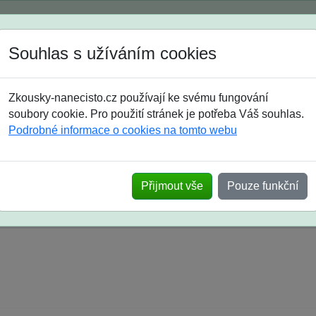
Spustili jsme přihlašování na školní rok 2026/2027!
Souhlas s užíváním cookies
Jak si vybrat
Časté dotazy
Zkousky-nanecisto.cz používají ke svému fungování
8. třída
9. třída
střední
maturanti
soutěže
prázdniny
soubory cookie. Pro použití stránek je potřeba Váš souhlas.
Podrobné informace o cookies na tomto webu
k na SŠ? Vaše ohlasy po skutečných přijímací
Přijmout vše
Pouze funkční