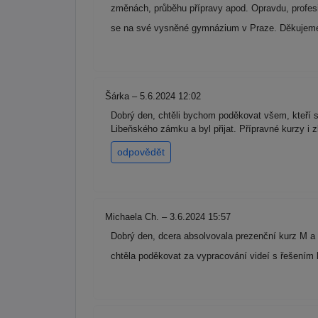
změnách, průběhu přípravy apod. Opravdu, profesi
se na své vysněné gymnázium v Praze. Děkujeme. 
Šárka – 5.6.2024 12:02
Dobrý den, chtěli bychom poděkovat všem, kteří s
Libeňského zámku a byl přijat. Přípravné kurzy 
odpovědět
Michaela Ch. – 3.6.2024 15:57
Dobrý den, dcera absolvovala prezenční kurz M a 
chtěla poděkovat za vypracování videí s řešením k