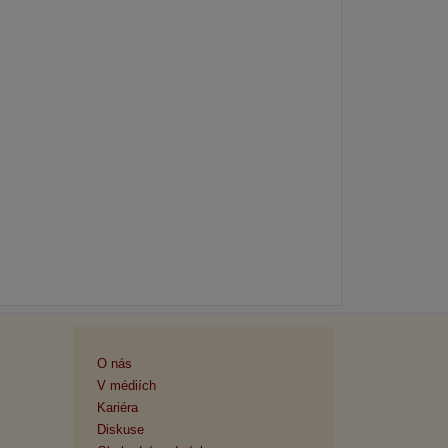
O nás
V médiích
Kariéra
Diskuse