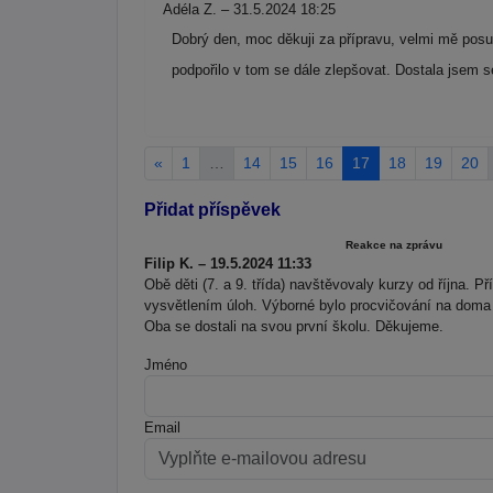
Adéla Z. – 31.5.2024 18:25
Dobrý den, moc děkuji za přípravu, velmi mě posun
podpořilo v tom se dále zlepšovat. Dostala jsem s
«
1
…
14
15
16
17
18
19
20
Přidat příspěvek
Reakce na zprávu
Filip K. – 19.5.2024 11:33
Obě děti (7. a 9. třída) navštěvovaly kurzy od října. P
vysvětlením úloh. Výborné bylo procvičování na doma
Oba se dostali na svou první školu. Děkujeme.
Jméno
Email