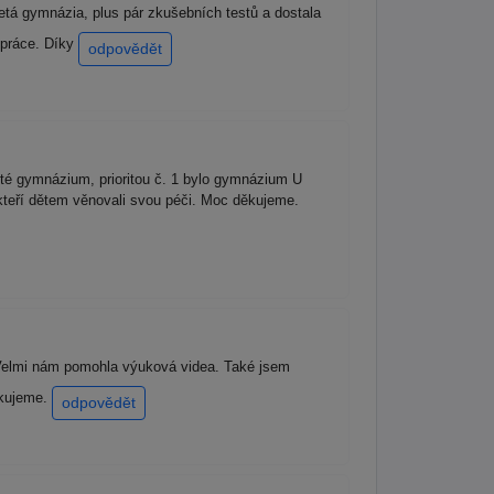
etá gymnázia, plus pár zkušebních testů a dostala
 práce. Díky
odpovědět
eté gymnázium, prioritou č. 1 bylo gymnázium U
kteří dětem věnovali svou péči. Moc děkujeme.
m. Velmi nám pomohla výuková videa. Také jsem
Děkujeme.
odpovědět