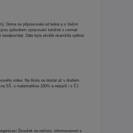
97%). Doma se připravovala od ledna a s Vaším
é jsou způsobem zpracování totožné s cermat
ěji neodpovídat. Dále byla skvělá okamžitá zpětná
kového videa. Na školu se dostal až v druhém
iu na SŠ, s matematikou 100% a nejspíš i s ČJ.
 organizaci Zkoušek na nečisto, informovanost o