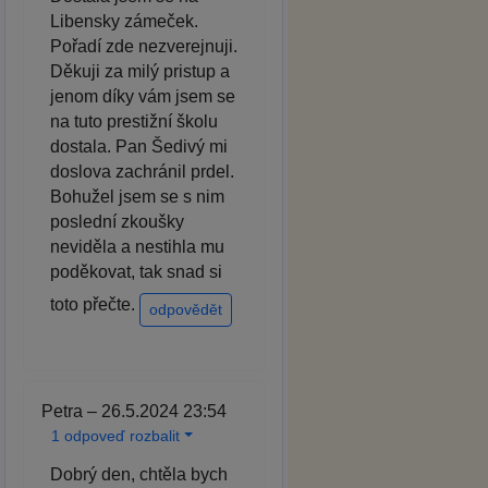
Libensky zámeček.
Pořadí zde nezverejnuji.
Děkuji za milý pristup a
jenom díky vám jsem se
na tuto prestižní školu
dostala. Pan Šedivý mi
doslova zachránil prdel.
Bohužel jsem se s nim
poslední zkoušky
neviděla a nestihla mu
poděkovat, tak snad si
toto přečte.
odpovědět
Petra – 26.5.2024 23:54
1 odpoveď rozbalit
Dobrý den, chtěla bych