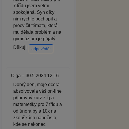
7.třídu jsem velmi
spokojená. Syn díky
nim rychle pochopil a
procvičil témata, která
mu dělala problém a na
gymnázium je přijatý.
Děkuji!
odpovědět
Olga – 30.5.2024 12:16
Dobrý den, moje dcera
absolvovala váš on-line
přípravný kurz z čj a
matemetiky pro 7 třídu a
od února byla 10x na
zkouškách nanečisto,
kde se nakonec