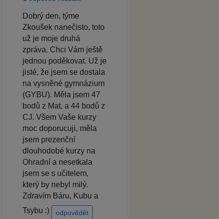
Dobrý den, týme
Zkoušek nanečisto, toto
už je moje druhá
zpráva. Chci Vám ještě
jednou poděkovat. Už je
jisté, že jsem se dostala
na vysněné gymnázium
(GYBU). Měla jsem 47
bodů z Mat, a 44 bodů z
CJ. Všem Vaše kurzy
moc doporucuji, měla
jsem prezenční
dlouhodobé kurzy na
Ohradní a nesetkala
jsem se s učitelem,
který by nebyl milý.
Zdravím Báru, Kubu a
Tsybu :)
odpovědět