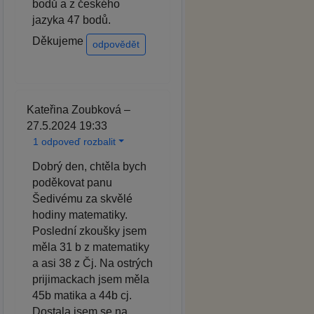
bodů a z českého
jazyka 47 bodů.
Děkujeme
odpovědět
Kateřina Zoubková –
27.5.2024 19:33
1 odpoveď rozbalit
Dobrý den, chtěla bych
poděkovat panu
Šedivému za skvělé
hodiny matematiky.
Poslední zkoušky jsem
měla 31 b z matematiky
a asi 38 z Čj. Na ostrých
prijimackach jsem měla
45b matika a 44b cj.
Dostala jsem se na