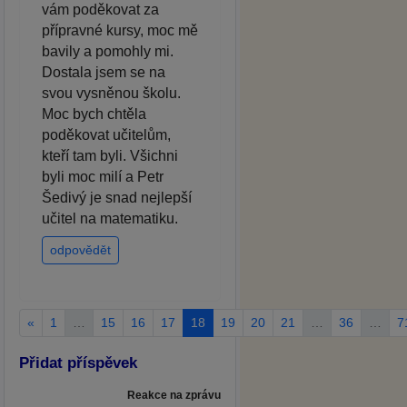
vám poděkovat za
přípravné kursy, moc mě
bavily a pomohly mi.
Dostala jsem se na
svou vysněnou školu.
Moc bych chtěla
poděkovat učitelům,
kteří tam byli. Všichni
byli moc milí a Petr
Šedivý je snad nejlepší
učitel na matematiku.
odpovědět
«
1
…
15
16
17
18
19
20
21
…
36
…
7
Přidat příspěvek
Reakce na zprávu