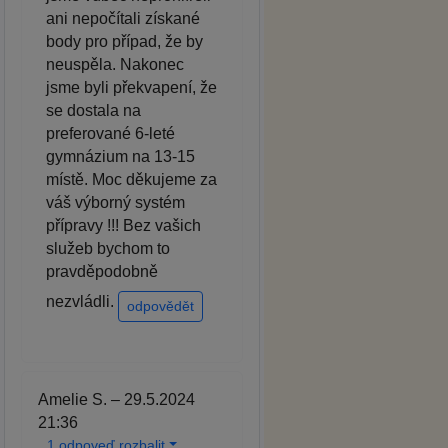
ani nepočítali získané
body pro případ, že by
neuspěla. Nakonec
jsme byli překvapení, že
se dostala na
preferované 6-leté
gymnázium na 13-15
místě. Moc děkujeme za
váš výborný systém
přípravy !!! Bez vašich
služeb bychom to
pravděpodobně
nezvládli.
odpovědět
Amelie S. – 29.5.2024
21:36
1 odpoveď rozbalit