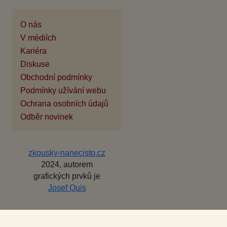
O nás
V médiích
Kariéra
Diskuse
Obchodní podmínky
Podmínky užívání webu
Ochrana osobních údajů
Odběr novinek
zkousky-nanecisto.cz
2024, autorem
grafických prvků je
Josef Quis