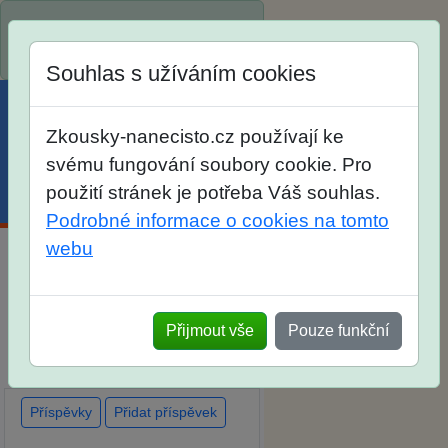
Spustili jsme přihlašování na
školní rok 2026/2027!
Souhlas s užíváním cookies
Zkousky-nanecisto.cz používají ke
svému fungování soubory cookie. Pro
použití stránek je potřeba Váš souhlas.
Menu
Účet
Košík
Podrobné informace o cookies na tomto
webu
Diskuse Jak jste dopadli u
zkoušek na SŠ? Vaše ohlasy
Přijmout vše
Pouze funkční
po skutečných přijímacích
zkouškách
Příspěvky
Přidat příspěvek