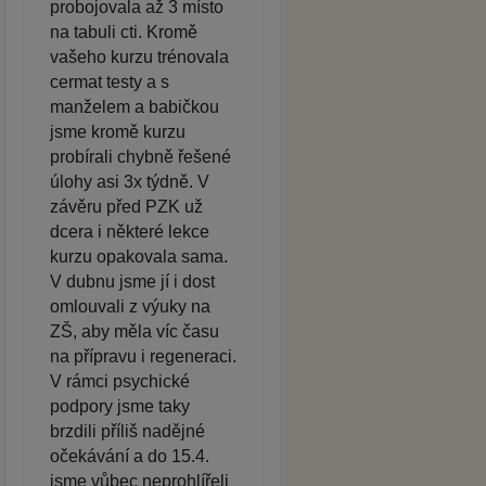
probojovala až 3 místo
na tabuli cti. Kromě
vašeho kurzu trénovala
cermat testy a s
manželem a babičkou
jsme kromě kurzu
probírali chybně řešené
úlohy asi 3x týdně. V
závěru před PZK už
dcera i některé lekce
kurzu opakovala sama.
V dubnu jsme jí i dost
omlouvali z výuky na
ZŠ, aby měla víc času
na přípravu i regeneraci.
V rámci psychické
podpory jsme taky
brzdili příliš nadějné
očekávání a do 15.4.
jsme vůbec neprohlířeli