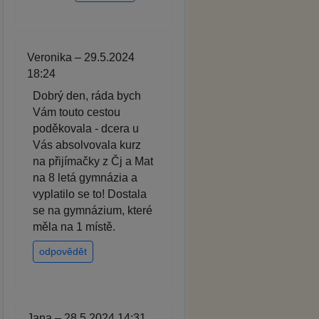
Veronika – 29.5.2024
18:24
Dobrý den, ráda bych
Vám touto cestou
poděkovala - dcera u
Vás absolvovala kurz
na přijímačky z Čj a Mat
na 8 letá gymnázia a
vyplatilo se to! Dostala
se na gymnázium, které
měla na 1 místě.
odpovědět
Jana – 28.5.2024 14:31