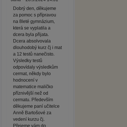
Dobrý den, děkujeme
za pomoc s přípravou
na 8leté gymnázium,
která se vyplatila a
dcera byla přijata.
Dcera absolvovala
dlouhodobý kurz čj i mat
a 12 testů nanečisto.
Výsledky testů
odpovídaly výsledkům
cermat, někdy bylo
hodnocení v
matematice maličko
příznivější než od
cermatu. Především
děkujeme paní učitelce
Anně Bartošové za
vedení kurzu čj.
Přejeme vám do