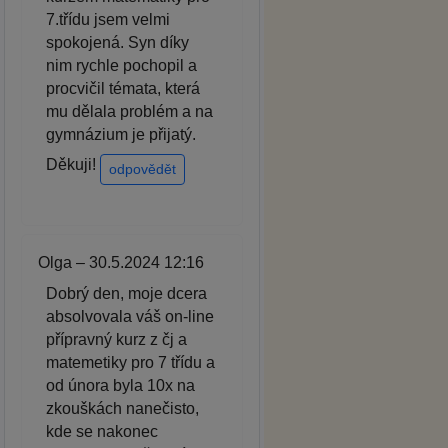
7.třídu jsem velmi
spokojená. Syn díky
nim rychle pochopil a
procvičil témata, která
mu dělala problém a na
gymnázium je přijatý.
Děkuji!
odpovědět
Olga – 30.5.2024 12:16
Dobrý den, moje dcera
absolvovala váš on-line
přípravný kurz z čj a
matemetiky pro 7 třídu a
od února byla 10x na
zkouškách nanečisto,
kde se nakonec