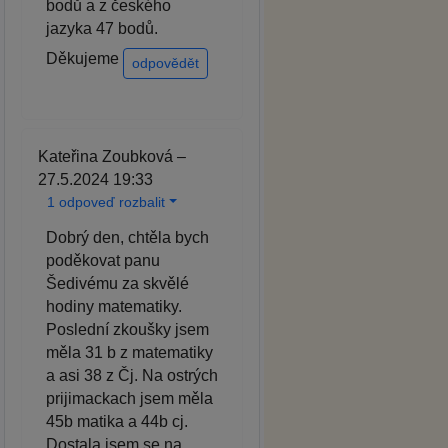
bodů a z českého
jazyka 47 bodů.
Děkujeme
odpovědět
Kateřina Zoubková –
27.5.2024 19:33
1 odpoveď rozbalit
Dobrý den, chtěla bych
poděkovat panu
Šedivému za skvělé
hodiny matematiky.
Poslední zkoušky jsem
měla 31 b z matematiky
a asi 38 z Čj. Na ostrých
prijimackach jsem měla
45b matika a 44b cj.
Dostala jsem se na