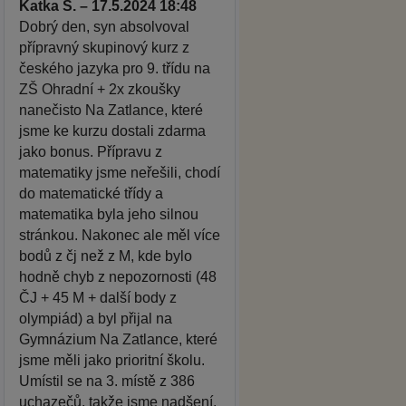
Katka S. – 17.5.2024 18:48
Dobrý den, syn absolvoval
přípravný skupinový kurz z
českého jazyka pro 9. třídu na
ZŠ Ohradní + 2x zkoušky
nanečisto Na Zatlance, které
jsme ke kurzu dostali zdarma
jako bonus. Přípravu z
matematiky jsme neřešili, chodí
do matematické třídy a
matematika byla jeho silnou
stránkou. Nakonec ale měl více
bodů z čj než z M, kde bylo
hodně chyb z nepozornosti (48
ČJ + 45 M + další body z
olympiád) a byl přijal na
Gymnázium Na Zatlance, které
jsme měli jako prioritní školu.
Umístil se na 3. místě z 386
uchazečů, takže jsme nadšení.