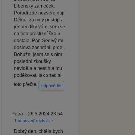
Libensky zámeček.
Pořadí zde nezverejnuji.
Děkuji za milý pristup a
jenom díky vám jsem se
na tuto prestižní školu
dostala. Pan Šedivý mi
doslova zachránil prdel.
Bohužel jsem se s nim
poslední zkoušky
neviděla a nestihla mu
poděkovat, tak snad si
toto přečte.
odpovědět
Petra – 26.5.2024 23:54
1 odpoveď rozbalit
Dobrý den, chtěla bych