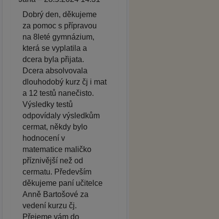
Dobrý den, děkujeme
za pomoc s přípravou
na 8leté gymnázium,
která se vyplatila a
dcera byla přijata.
Dcera absolvovala
dlouhodobý kurz čj i mat
a 12 testů nanečisto.
Výsledky testů
odpovídaly výsledkům
cermat, někdy bylo
hodnocení v
matematice maličko
příznivější než od
cermatu. Především
děkujeme paní učitelce
Anně Bartošové za
vedení kurzu čj.
Přejeme vám do