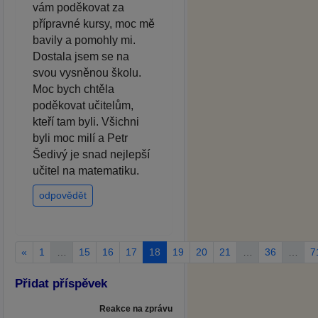
vám poděkovat za
přípravné kursy, moc mě
bavily a pomohly mi.
Dostala jsem se na
svou vysněnou školu.
Moc bych chtěla
poděkovat učitelům,
kteří tam byli. Všichni
byli moc milí a Petr
Šedivý je snad nejlepší
učitel na matematiku.
odpovědět
«
1
…
15
16
17
18
19
20
21
…
36
…
7
Přidat příspěvek
Reakce na zprávu