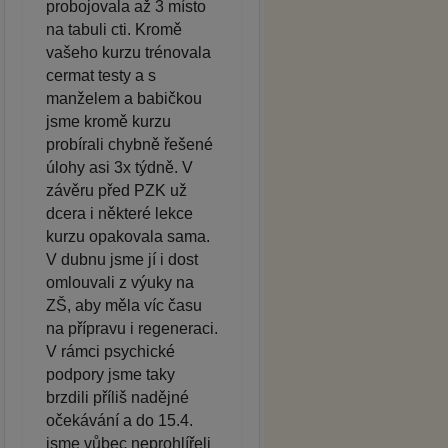
probojovala až 3 místo
na tabuli cti. Kromě
vašeho kurzu trénovala
cermat testy a s
manželem a babičkou
jsme kromě kurzu
probírali chybně řešené
úlohy asi 3x týdně. V
závěru před PZK už
dcera i některé lekce
kurzu opakovala sama.
V dubnu jsme jí i dost
omlouvali z výuky na
ZŠ, aby měla víc času
na přípravu i regeneraci.
V rámci psychické
podpory jsme taky
brzdili příliš nadějné
očekávání a do 15.4.
jsme vůbec neprohlířeli