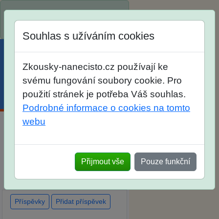
Spustili jsme přihlašování na
školní rok 2026/2027!
Souhlas s užíváním cookies
Zkousky-nanecisto.cz používají ke
svému fungování soubory cookie. Pro
použití stránek je potřeba Váš souhlas.
Menu
Účet
Košík
Podrobné informace o cookies na tomto
webu
Diskuse Jak jste dopadli u
zkoušek na SŠ? Vaše ohlasy
Přijmout vše
Pouze funkční
po skutečných přijímacích
zkouškách
Příspěvky
Přidat příspěvek