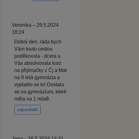
Veronika – 29.5.2024
18:24
Dobrý den, ráda bych
Vám touto cestou
poděkovala - dcera u
Vás absolvovala kurz
na přijímačky z Čj a Mat
na 8 letá gymnázia a
vyplatilo se to! Dostala
se na gymnázium, které
měla na 1 místě.
odpovědět
Jana – 28.5.2024 14:31