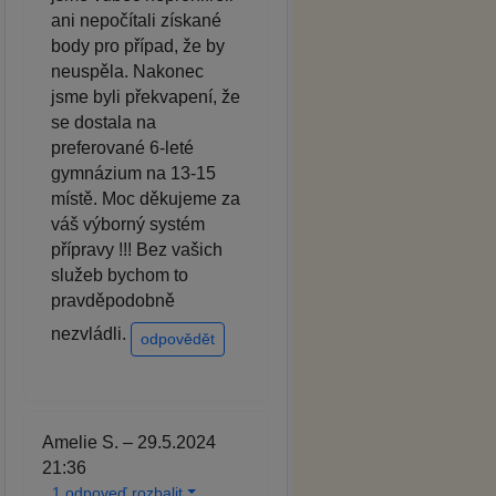
ani nepočítali získané
body pro případ, že by
neuspěla. Nakonec
jsme byli překvapení, že
se dostala na
preferované 6-leté
gymnázium na 13-15
místě. Moc děkujeme za
váš výborný systém
přípravy !!! Bez vašich
služeb bychom to
pravděpodobně
nezvládli.
odpovědět
Amelie S. – 29.5.2024
21:36
1 odpoveď rozbalit