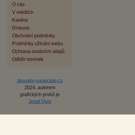
O nás
V médiích
Kariéra
Diskuse
Obchodní podmínky
Podmínky užívání webu
Ochrana osobních údajů
Odběr novinek
zkousky-nanecisto.cz
2024, autorem
grafických prvků je
Josef Quis