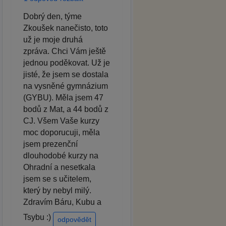
Dobrý den, týme
Zkoušek nanečisto, toto
už je moje druhá
zpráva. Chci Vám ještě
jednou poděkovat. Už je
jisté, že jsem se dostala
na vysněné gymnázium
(GYBU). Měla jsem 47
bodů z Mat, a 44 bodů z
CJ. Všem Vaše kurzy
moc doporucuji, měla
jsem prezenční
dlouhodobé kurzy na
Ohradní a nesetkala
jsem se s učitelem,
který by nebyl milý.
Zdravím Báru, Kubu a
Tsybu :)
odpovědět