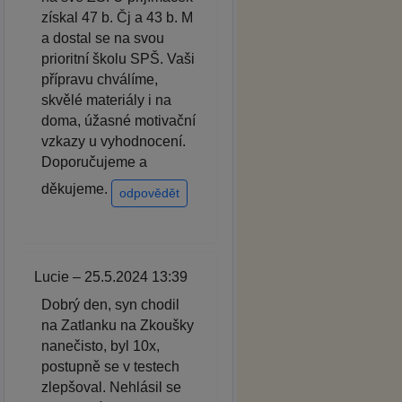
získal 47 b. Čj a 43 b. M
a dostal se na svou
prioritní školu SPŠ. Vaši
přípravu chválíme,
skvělé materiály i na
doma, úžasné motivační
vzkazy u vyhodnocení.
Doporučujeme a
děkujeme.
odpovědět
Lucie – 25.5.2024 13:39
Dobrý den, syn chodil
na Zatlanku na Zkoušky
nanečisto, byl 10x,
postupně se v testech
zlepšoval. Nehlásil se