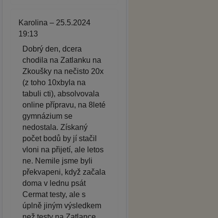
Karolina – 25.5.2024
19:13
Dobrý den, dcera
chodila na Zatlanku na
Zkoušky na nečisto 20x
(z toho 10xbyla na
tabuli cti), absolvovala
online přípravu, na 8leté
gymnázium se
nedostala. Získaný
počet bodů by jí stačil
vloni na přijetí, ale letos
ne. Nemile jsme byli
překvapeni, když začala
doma v lednu psát
Cermat testy, ale s
úplně jiným výsledkem
než testy na Zatlance