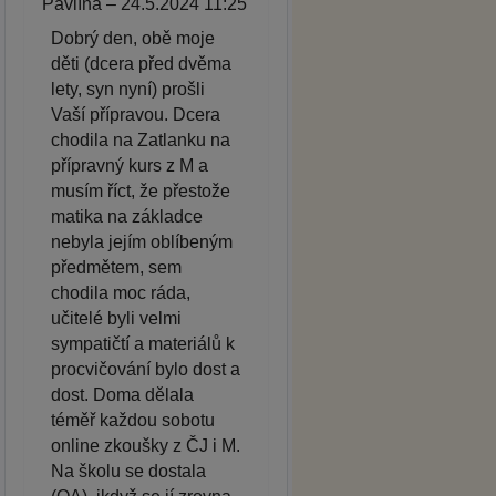
Pavlína – 24.5.2024 11:25
Dobrý den, obě moje
děti (dcera před dvěma
lety, syn nyní) prošli
Vaší přípravou. Dcera
chodila na Zatlanku na
přípravný kurs z M a
musím říct, že přestože
matika na základce
nebyla jejím oblíbeným
předmětem, sem
chodila moc ráda,
učitelé byli velmi
sympatičtí a materiálů k
procvičování bylo dost a
dost. Doma dělala
téměř každou sobotu
online zkoušky z ČJ i M.
Na školu se dostala