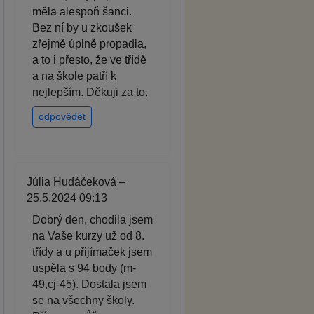
měla alespoň šanci.
Bez ní by u zkoušek
zřejmě úplně propadla,
a to i přesto, že ve třídě
a na škole patří k
nejlepším. Děkuji za to.
odpovědět
Júlia Hudáčeková –
25.5.2024 09:13
Dobrý den, chodila jsem
na Vaše kurzy už od 8.
třídy a u přijímaček jsem
uspěla s 94 body (m-
49,cj-45). Dostala jsem
se na všechny školy.