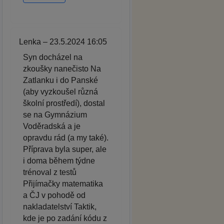
Lenka – 23.5.2024 16:05
Syn docházel na
zkoušky nanečisto Na
Zatlanku i do Panské
(aby vyzkoušel různá
školní prostředí), dostal
se na Gymnázium
Voděradská a je
opravdu rád (a my také).
Příprava byla super, ale
i doma během týdne
trénoval z testů
Přijímačky matematika
a ČJ v pohodě od
nakladatelství Taktik,
kde je po zadání kódu z