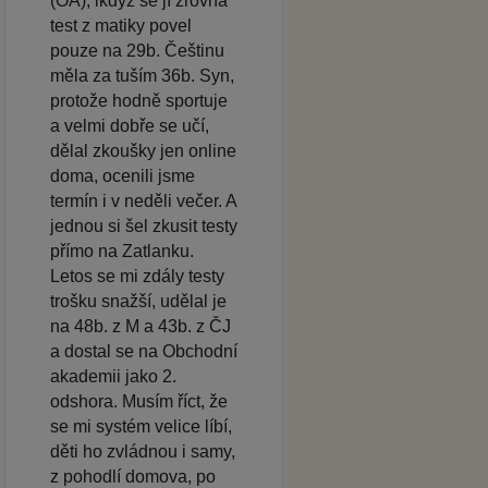
(OA), ikdyž se jí zrovna
test z matiky povel
pouze na 29b. Češtinu
měla za tuším 36b. Syn,
protože hodně sportuje
a velmi dobře se učí,
dělal zkoušky jen online
doma, ocenili jsme
termín i v neděli večer. A
jednou si šel zkusit testy
přímo na Zatlanku.
Letos se mi zdály testy
trošku snažší, udělal je
na 48b. z M a 43b. z ČJ
a dostal se na Obchodní
akademii jako 2.
odshora. Musím říct, že
se mi systém velice líbí,
děti ho zvládnou i samy,
z pohodlí domova, po