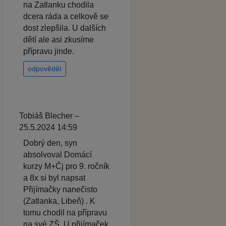
na Zatlanku chodila
dcera ráda a celkově se
dost zlepšila. U dalších
dětí ale asi zkusíme
přípravu jinde.
odpovědět
Tobiáš Blecher –
25.5.2024 14:59
Dobrý den, syn
absolvoval Domácí
kurzy M+Čj pro 9. ročník
a 8x si byl napsat
Přijímačky nanečisto
(Zatlanka, Libeň) . K
tomu chodil na přípravu
na své ZŠ. U přijímaček