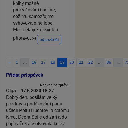
knihy možné
procvičování i online,
což mu samozřejmě
vyhovovalo nejlépe.
Moc děkuji za skvělou
přípravu. :-)
odpovědět
«
1
…
16
17
18
19
20
21
22
…
36
…
7
Přidat příspěvek
Reakce na zprávu
Olga – 17.5.2024 18:27
Dobrý den, posílám velký
pozdrav a poděkování panu
učiteli Petru Husarovi a celému
týmu. Dcera Sofie od září a do
přijímaček absolvovala kurzy