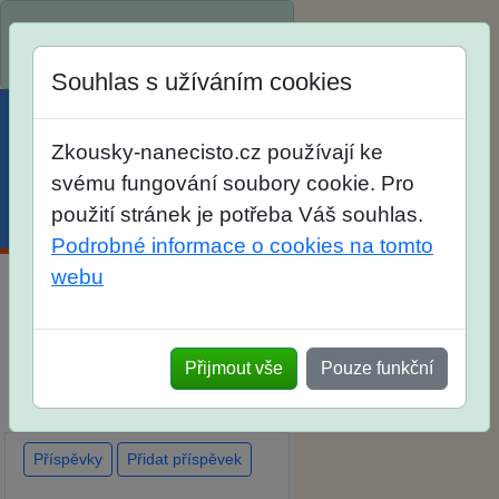
Spustili jsme přihlašování na
školní rok 2026/2027!
Souhlas s užíváním cookies
Zkousky-nanecisto.cz používají ke
svému fungování soubory cookie. Pro
použití stránek je potřeba Váš souhlas.
Menu
Účet
Košík
Podrobné informace o cookies na tomto
webu
Diskuse Jak jste dopadli u
zkoušek na SŠ? Vaše ohlasy
Přijmout vše
Pouze funkční
po skutečných přijímacích
zkouškách
Příspěvky
Přidat příspěvek