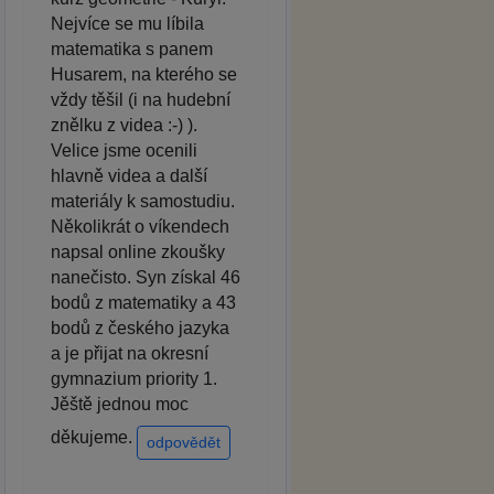
Nejvíce se mu líbila
matematika s panem
Husarem, na kterého se
vždy těšil (i na hudební
znělku z videa :-) ).
Velice jsme ocenili
hlavně videa a další
materiály k samostudiu.
Několikrát o víkendech
napsal online zkoušky
nanečisto. Syn získal 46
bodů z matematiky a 43
bodů z českého jazyka
a je přijat na okresní
gymnazium priority 1.
Jěště jednou moc
děkujeme.
odpovědět