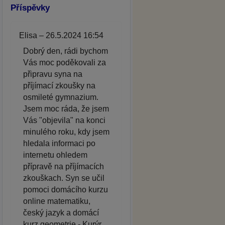
Příspěvky
Elisa – 26.5.2024 16:54
Dobrý den, rádi bychom
Vás moc poděkovali za
připravu syna na
příjímací zkoušky na
osmileté gymnazium.
Jsem moc ráda, že jsem
Vás "objevila" na konci
minulého roku, kdy jsem
hledala informaci po
internetu ohledem
přípravě na příjímacích
zkouškach. Syn se učil
pomoci domácího kurzu
online matematiku,
český jazyk a domácí
kurz geometrie - Kurýr.