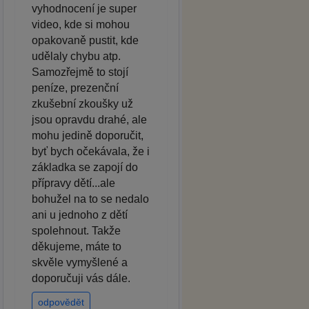
vyhodnocení je super
video, kde si mohou
opakovaně pustit, kde
udělaly chybu atp.
Samozřejmě to stojí
peníze, prezenční
zkušební zkoušky už
jsou opravdu drahé, ale
mohu jedině doporučit,
byť bych očekávala, že i
základka se zapojí do
přípravy dětí...ale
bohužel na to se nedalo
ani u jednoho z dětí
spolehnout. Takže
děkujeme, máte to
skvěle vymyšlené a
doporučuji vás dále.
odpovědět