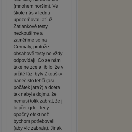
(mnohem horším). Ve
škole nás v lednu
upozorňovali ať už
Zatlankové testy
nezkoušíme a
zaměříme se na
Cermaty, protože
obsahově testy ne vždy
odpovídají. Co se nám
také ne zcela líbilo, že v
určité fázi byly Zkoušky
nanečisto lehčí (asi
počátek jara?) a dcera
tak nabyla dojmu, že
nemusí tolik zabrat, že jí
to přeci jde. Tedy
opačný efekt než
bychom potřebovali
(aby víc zabrala). Jinak