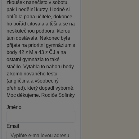
zkoušek nanečisto v sobotu,
pak i nedělní kurzy. Hodně si
oblíbila pana učitele, dokonce
ho pořád citovala a těšila se na
neskutečnou podporu, kterou
tam dostávala. Nakonec byla
přijata na prioritní gymnázium s
body 42 z M a 43 z ČJ a na
ostatní gymnázia to také
stačilo. Vytahla to nahoru body
z kombinovaného testu
(angličtina a všeobecný
přehled), který dopadl výborně.
Moc děkujeme. Rodiče Sofinky
Jméno
Email