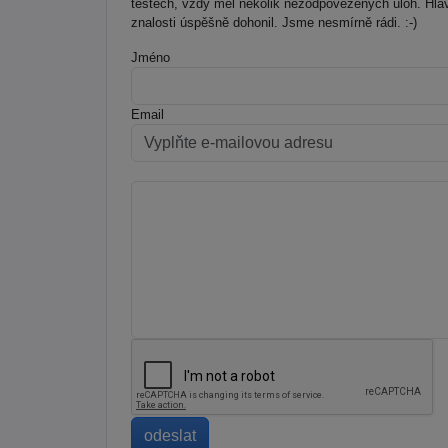
testech, vždy měl několik nezodpovězených úloh. Hlavně
znalosti úspěšně dohonil. Jsme nesmírně rádi. :-)
Jméno
Email