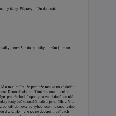
šechny školy. Přípravy můžu doporučit.
matiky jenom 5 bodu, ale díky kurzům jsem se
 z M a musím říct, že přestože matika na základce
 dost. Doma dělala téměř každou sobotu online
Syn, protože hodně sportuje a velmi dobře se učí,
zdály testy trošku snažší, udělal je na 48b. z M a
, z pohodlí domova, po vyhodnocení je super video,
du drahé, ale mohu jedině doporučit, byť bych