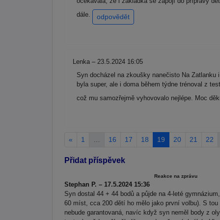
očekávala, že i základka se zapojí do přípravy dě
dále.
odpovědět
Lenka – 23.5.2024 16:05
Syn docházel na zkoušky nanečisto Na Zatlanku i 
byla super, ale i doma během týdne trénoval z tes
což mu samozřejmě vyhovovalo nejlépe. Moc děkuj
«
1
…
16
17
18
19
20
21
22
Přidat příspěvek
Reakce na zprávu
Stephan P. – 17.5.2024 15:36
Syn dostal 44 + 44 bodů a půjde na 4-leté gymnázium, k
60 míst, cca 200 dětí ho mělo jako první volbu). S tou
nebude garantovaná, navíc když syn neměl body z oly