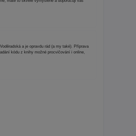
jeme, máte to skvěle vymyšlené a doporučuji vás
Voděradská a je opravdu rád (a my také). Příprava
zadání kódu z knihy možné procvičování i online,