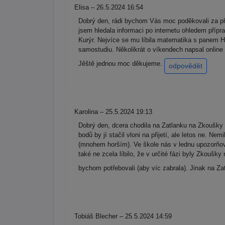
Elisa – 26.5.2024 16:54
Dobrý den, rádi bychom Vás moc poděkovali za př
jsem hledala informaci po internetu ohledem příp
Kurýr. Nejvíce se mu líbila matematika s panem Hus
samostudiu. Několikrát o víkendech napsal online
Jěště jednou moc děkujeme.
odpovědět
Karolina – 25.5.2024 19:13
Dobrý den, dcera chodila na Zatlanku na Zkoušky n
bodů by jí stačil vloni na přijetí, ale letos ne. 
(mnohem horším). Ve škole nás v lednu upozorňov
také ne zcela líbilo, že v určité fázi byly Zkoušky
bychom potřebovali (aby víc zabrala). Jinak na Zat
Tobiáš Blecher – 25.5.2024 14:59