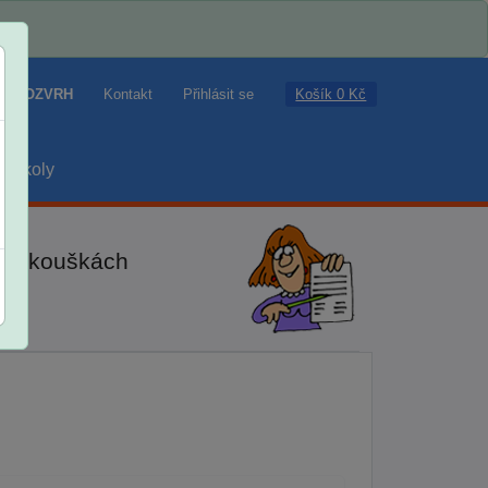
Košík 0 Kč
ROZVRH
Kontakt
Přihlásit se
školy
ch zkouškách