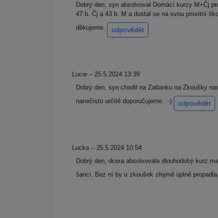
Dobrý den, syn absolvoval Domácí kurzy M+Čj pro 9
47 b. Čj a 43 b. M a dostal se na svou prioritní
děkujeme.
odpovědět
Lucie – 25.5.2024 13:39
Dobrý den, syn chodil na Zatlanku na Zkoušky nane
nanečisto určitě doporučujeme. :-)
odpovědět
Lucka – 25.5.2024 10:54
Dobrý den, dcera absolvovala dlouhodobý kurz mate
šanci. Bez ní by u zkoušek zřejmě úplně propadla, a