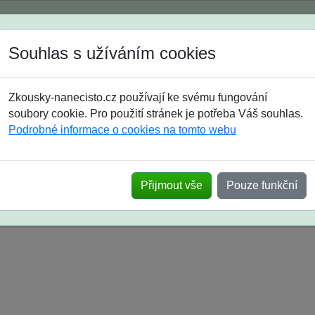
Spustili jsme přihlašování na školní rok 2026/2027!
Souhlas s užíváním cookies
Jak si vybrat
Časté dotazy
Zkousky-nanecisto.cz používají ke svému fungování
8. třída
9. třída
střední
maturanti
soutěže
prázdniny
soubory cookie. Pro použití stránek je potřeba Váš souhlas.
Podrobné informace o cookies na tomto webu
k na SŠ? Vaše ohlasy po skutečných přijímací
Přijmout vše
Pouze funkční