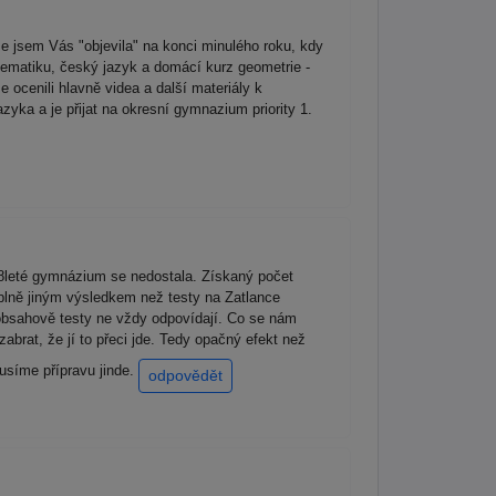
 jsem Vás "objevila" na konci minulého roku, kdy
tematiku, český jazyk a domácí kurz geometrie -
 ocenili hlavně videa a další materiály k
yka a je přijat na okresní gymnazium priority 1.
a 8leté gymnázium se nedostala. Získaný počet
 úplně jiným výsledkem než testy na Zatlance
obsahově testy ne vždy odpovídají. Co se nám
zabrat, že jí to přeci jde. Tedy opačný efekt než
kusíme přípravu jinde.
odpovědět