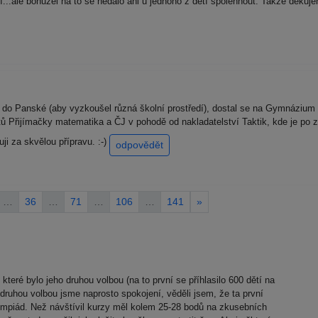
tí...ale bohužel na to se nedalo ani u jednoho z dětí spolehnout. Takže děku
do Panské (aby vyzkoušel různá školní prostředí), dostal se na Gymnázium 
tů Přijímačky matematika a ČJ v pohodě od nakladatelství Taktik, kde je po 
i za skvělou přípravu. :-)
odpovědět
…
36
…
71
…
106
…
141
»
teré bylo jeho druhou volbou (na to první se příhlasilo 600 dětí na
 druhou volbou jsme naprosto spokojení, věděli jsem, že ta první
mpiád. Než návštívil kurzy měl kolem 25-28 bodů na zkusebních