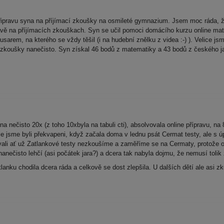
ipravu syna na příjímací zkoušky na osmileté gymnazium. Jsem moc ráda, že
ravě na příjímacích zkouškach. Syn se učil pomoci domácího kurzu online ma
arem, na kterého se vždy těšil (i na hudební znělku z videa :-) ). Velice jsme
 zkoušky nanečisto. Syn získal 46 bodů z matematiky a 43 bodů z českého jaz
a nečisto 20x (z toho 10xbyla na tabuli cti), absolvovala online přípravu, n
Nemile jsme byli překvapeni, když začala doma v lednu psát Cermat testy, ale s
ali ať už Zatlankové testy nezkoušíme a zaměříme se na Cermaty, protože 
 nanečisto lehčí (asi počátek jara?) a dcera tak nabyla dojmu, že nemusí tolik 
lanku chodila dcera ráda a celkově se dost zlepšila. U dalších dětí ale asi z