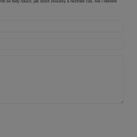
 se tedy naučil, jak složit zkoušky a neztratit čas. Ale i některé