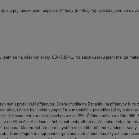
ídy a u přijímaček jsem uspěla s 94 body (m-49,cj-45). Dostala jsem se na v
l jsem se na všechny školy, ČJ-47,M-41. Na zacatku roku jsem mel za mate
syn nyní) prošli Vaší přípravou. Dcera chodila na Zatlanku na přípravný kurs
 ráda, učitelé byli velmi sympatičtí a materiálů k procvičování bylo dost a
 se jí zrovna test z matiky povel pouze na 29b. Češtinu měla za tuším 36b. 
i v neděli večer. A jednou si šel zkusit testy přímo na Zatlanku. Letos se mi 
. odshora. Musím říct, že se mi systém velice líbí, děti ho zvládnou i samy
 atp. Samozřejmě to stojí peníze, prezenční zkušební zkoušky už jsou oprav