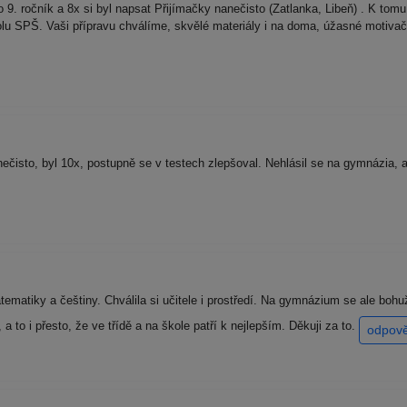
. ročník a 8x si byl napsat Přijímačky nanečisto (Zatlanka, Libeň) . K tomu 
 školu SPŠ. Vaši přípravu chválíme, skvělé materiály i na doma, úžasné moti
čisto, byl 10x, postupně se v testech zlepšoval. Nehlásil se na gymnázia, al
matiky a češtiny. Chválila si učitele i prostředí. Na gymnázium se ale bohu
 to i přesto, že ve třídě a na škole patří k nejlepším. Děkuji za to.
odpov