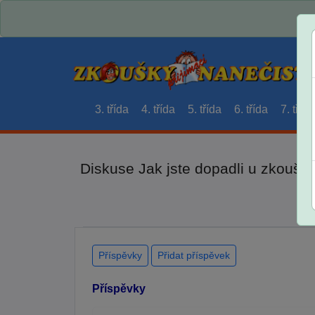
3. třída
4. třída
5. třída
6. třída
7. třída
Diskuse Jak jste dopadli u zkouše
Příspěvky
Přidat příspěvek
Příspěvky