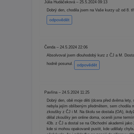
Júlia Hudáčeková – 25.5.2024 09:13
Dobrý den, chodila jsem na Vaše kurzy už od 8. tř
odpovědět
Čenda – 24.5.2024 22:06
Absolvoval jsem dlouhodobý kurz z ČJ a M. Dosta
hodně posunul.
odpovědět
Pavlína – 24.5.2024 11:25
Dobrý den, obě moje děti (dcera před dvěma lety, 
nebyla jejím oblíbeným předmětem, sem chodila moc
zkoušky z ČJ i M. Na školu se dostala (OA), ikdyž
dělal zkoušky jen online doma, ocenili jsme termín 
43b. z ČJ a dostal se na Obchodní akademii jako 2
kde si mohou opakovaně pustit, kde udělaly chybu