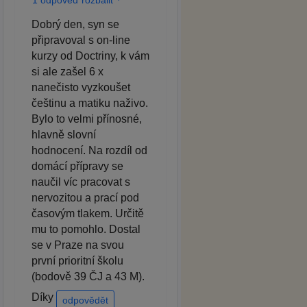
Dobrý den, syn se
připravoval s on-line
kurzy od Doctriny, k vám
si ale zašel 6 x
nanečisto vyzkoušet
češtinu a matiku naživo.
Bylo to velmi přínosné,
hlavně slovní
hodnocení. Na rozdíl od
domácí přípravy se
naučil víc pracovat s
nervozitou a prací pod
časovým tlakem. Určitě
mu to pomohlo. Dostal
se v Praze na svou
první prioritní školu
(bodově 39 ČJ a 43 M).
Díky
odpovědět