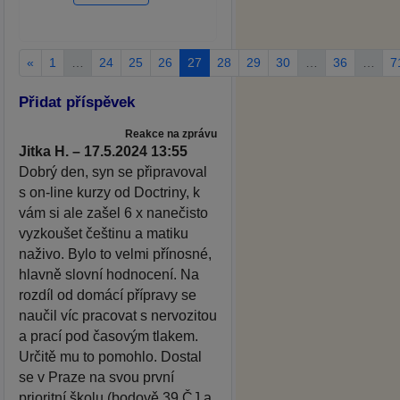
«
1
…
24
25
26
27
28
29
30
…
36
…
7
Přidat příspěvek
Reakce na zprávu
Jitka H. – 17.5.2024 13:55
Dobrý den, syn se připravoval
s on-line kurzy od Doctriny, k
vám si ale zašel 6 x nanečisto
vyzkoušet češtinu a matiku
naživo. Bylo to velmi přínosné,
hlavně slovní hodnocení. Na
rozdíl od domácí přípravy se
naučil víc pracovat s nervozitou
a prací pod časovým tlakem.
Určitě mu to pomohlo. Dostal
se v Praze na svou první
prioritní školu (bodově 39 ČJ a