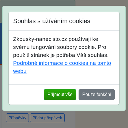
Spustili jsme přihlašování na
školní rok 2026/2027!
Souhlas s užíváním cookies
Zkousky-nanecisto.cz používají ke
svému fungování soubory cookie. Pro
použití stránek je potřeba Váš souhlas.
Menu
Účet
Košík
Podrobné informace o cookies na tomto
webu
Diskuse Jak jste dopadli u
zkoušek na SŠ? Vaše ohlasy
Přijmout vše
Pouze funkční
po skutečných přijímacích
zkouškách
Příspěvky
Přidat příspěvek