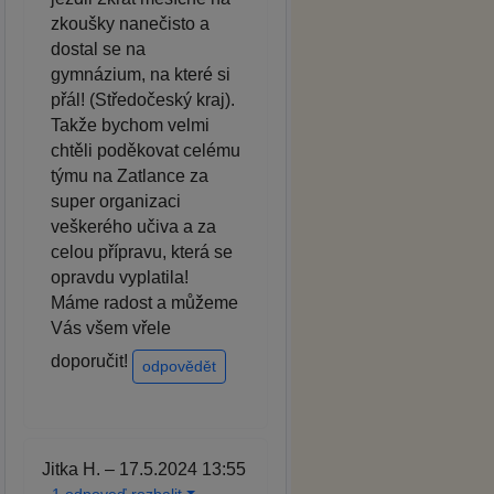
zkoušky nanečisto a
dostal se na
gymnázium, na které si
přál! (Středočeský kraj).
Takže bychom velmi
chtěli poděkovat celému
týmu na Zatlance za
super organizaci
veškerého učiva a za
celou přípravu, která se
opravdu vyplatila!
Máme radost a můžeme
Vás všem vřele
doporučit!
odpovědět
Jitka H. – 17.5.2024 13:55
1 odpoveď rozbalit