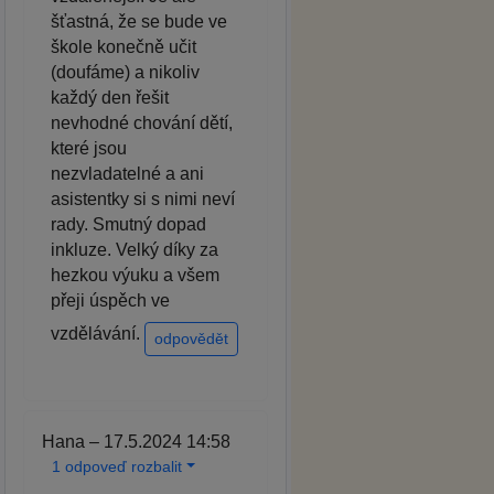
šťastná, že se bude ve
škole konečně učit
(doufáme) a nikoliv
každý den řešit
nevhodné chování dětí,
které jsou
nezvladatelné a ani
asistentky si s nimi neví
rady. Smutný dopad
inkluze. Velký díky za
hezkou výuku a všem
přeji úspěch ve
vzdělávání.
odpovědět
Hana – 17.5.2024 14:58
1 odpoveď rozbalit