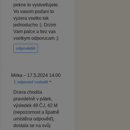
pekne to vystvetlujete.
Vo vasom podani to
vyzera vsetko tak
jednoducho :). Drzim
Vam palce a tiez vas
vsetkym odporucam :)
odpovědět
Mirka – 17.5.2024 14:00
1 odpoveď rozbalit
Dcera chodila
pravidelně v pátek,
výsledek 49 ČJ, 42 M
(nepozornost a špatně
umístěna odpověď),
dostala se na svůj