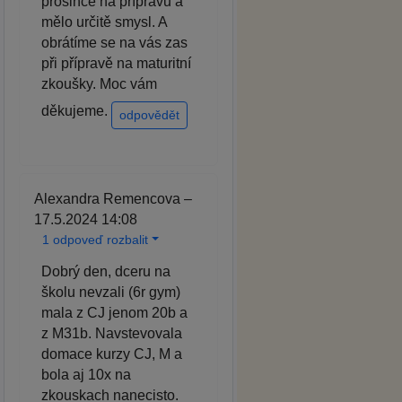
prosince na přípravu a
mělo určitě smysl. A
obrátíme se na vás zas
při přípravě na maturitní
zkoušky. Moc vám
děkujeme.
odpovědět
Alexandra Remencova –
17.5.2024 14:08
1 odpoveď rozbalit
Dobrý den, dceru na
školu nevzali (6r gym)
mala z CJ jenom 20b a
z M31b. Navstevovala
domace kurzy CJ, M a
bola aj 10x na
zkouskach nanecisto.