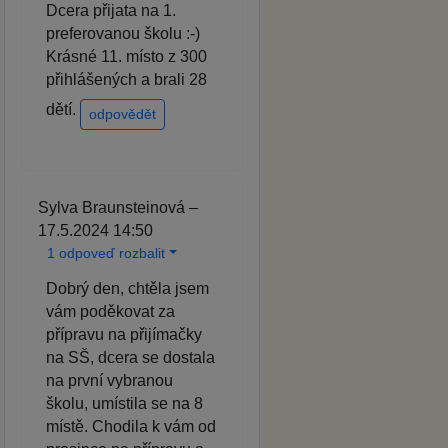
Dcera přijata na 1.
preferovanou školu :-)
Krásné 11. místo z 300
přihlášených a brali 28
dětí.
odpovědět
Sylva Braunsteinová –
17.5.2024 14:50
1 odpoveď rozbalit
Dobrý den, chtěla jsem
vám poděkovat za
přípravu na přijímačky
na SŠ, dcera se dostala
na první vybranou
školu, umístila se na 8
místě. Chodila k vám od