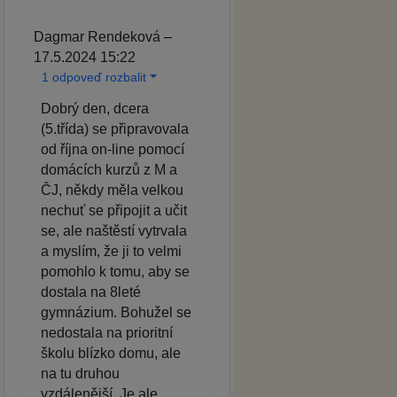
Dagmar Rendeková –
17.5.2024 15:22
1 odpoveď rozbalit
Dobrý den, dcera
(5.třída) se připravovala
od října on-line pomocí
domácích kurzů z M a
ČJ, někdy měla velkou
nechuť se připojit a učit
se, ale naštěstí vytrvala
a myslím, že ji to velmi
pomohlo k tomu, aby se
dostala na 8leté
gymnázium. Bohužel se
nedostala na prioritní
školu blízko domu, ale
na tu druhou
vzdálenější. Je ale