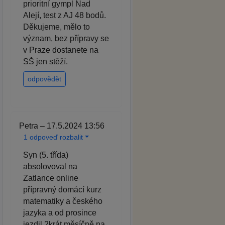
prioritní gympl Nad
Alejí, test z AJ 48 bodů.
Děkujeme, mělo to
význam, bez přípravy se
v Praze dostanete na
SŠ jen stěží.
odpovědět
Petra – 17.5.2024 13:56
1 odpoveď rozbalit
Syn (5. třída)
absolovoval na
Zatlance online
přípravný domácí kurz
matematiky a českého
jazyka a od prosince
jezdil 2krát měsíčně na