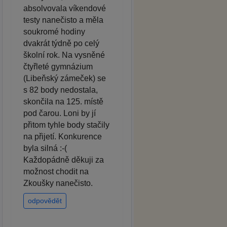
absolvovala víkendové
testy nanečisto a měla
soukromé hodiny
dvakrát týdně po celý
školní rok. Na vysněné
čtyřleté gymnázium
(Libeňský zámeček) se
s 82 body nedostala,
skončila na 125. místě
pod čarou. Loni by jí
přitom tyhle body stačily
na přijetí. Konkurence
byla silná :-(
Každopádně děkuji za
možnost chodit na
Zkoušky nanečisto.
odpovědět