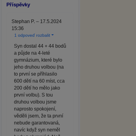
Příspěvky
Stephan P. – 17.5.2024
15:36
1 odpoveď rozbalit
Syn dostal 44 + 44 bodů
a půjde na 4-leté
gymnázium, které bylo
jeho druhou volbou (na
to první se příhlasilo
600 dětí na 60 míst, cca
200 dětí ho mělo jako
první volbu). S tou
druhou volbou jsme
naprosto spokojení,
věděli jsem, že ta první
nebude garantovaná,
navíc když syn neměl