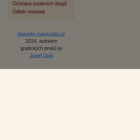
Ochrana osobních údajů
Odběr novinek
zkousky-nanecisto.cz
2024, autorem
grafických prvků je
Josef Quis