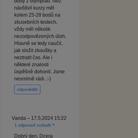
body z olympiád. Než
návštívil kurzy měl
kolem 25-28 bodů na
zkusebních testech,
vždy měl několik
nezodpovězených úloh.
Hlavně se tedy naučil,
jak složit zkoušky a
neztratit čas. Ale i
některé znalosti
úspěšně dohonil. Jsme
nesmírně rádi. :-)
odpovědět
Vanda – 17.5.2024 15:22
1 odpoveď rozbalit
Dobrý den, Dcera