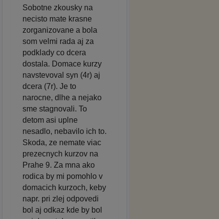
Sobotne zkousky na
necisto mate krasne
zorganizovane a bola
som velmi rada aj za
podklady co dcera
dostala. Domace kurzy
navstevoval syn (4r) aj
dcera (7r). Je to
narocne, dlhe a nejako
sme stagnovali. To
detom asi uplne
nesadlo, nebavilo ich to.
Skoda, ze nemate viac
prezecnych kurzov na
Prahe 9. Za mna ako
rodica by mi pomohlo v
domacich kurzoch, keby
napr. pri zlej odpovedi
bol aj odkaz kde by bol