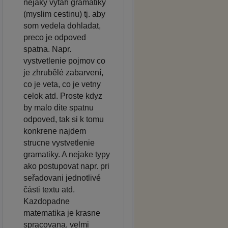
nejaky vytah gramatiky
(myslim cestinu) tj. aby
som vedela dohladat,
preco je odpoved
spatna. Napr.
vystvetlenie pojmov co
je zhrubělé zabarvení,
co je veta, co je vetny
celok atd. Proste kdyz
by malo dite spatnu
odpoved, tak si k tomu
konkrene najdem
strucne vystvetlenie
gramatiky. A nejake typy
ako postupovat napr. pri
seřadovani jednotlivé
části textu atd.
Kazdopadne
matematika je krasne
spracovana, velmi